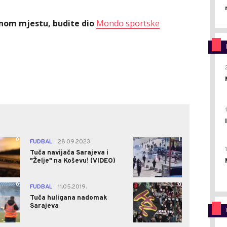
ednom mjestu, budite dio
Mondo sportske
0
1
FUDBAL
28.09.2023.
|
Tuča navijača Sarajeva i
"Želje" na Koševu! (VIDEO)
0
0
FUDBAL
11.05.2019.
|
Tuča huligana nadomak
Sarajeva