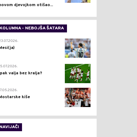
novom djevojkom otišao...
KOLUMNA - NEBOJŠA ŠATARA
0
23.07.2026.
Mesi(ja)
2
15.07.2026.
Ipak valja bez kralja?
0
17.05.2026.
Mostarske kiše
NAVIJAČI