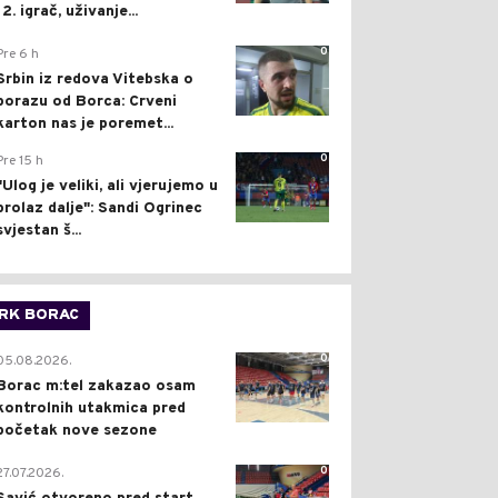
12. igrač, uživanje...
0
Pre 6 h
Srbin iz redova Vitebska o
porazu od Borca: Crveni
karton nas je poremet...
0
Pre 15 h
"Ulog je veliki, ali vjerujemo u
prolaz dalje": Sandi Ogrinec
svjestan š...
RK BORAC
0
05.08.2026.
Borac m:tel zakazao osam
kontrolnih utakmica pred
početak nove sezone
0
27.07.2026.