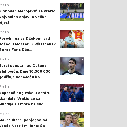
0
Pre 1 h
Slobodan Medojević se vratio:
Vojvodina objavila velike
vijesti
0
Pre 1 h
Poredili ga sa Džekom, sad
došao u Mostar: Bivši izdanak
Borca Faris Dže...
0
Pre 1 h
Turci odustali od Dušana
Vlahovića: Daju 10.000.000
godišnje napadaču ko...
0
Pre 1 h
Napadač Engleske u centru
skandala: Vratio se sa
Mundijala i mora na sud...
0
Pre 2 h
Mauro Ikardi pobjegao od
Vande Nare i miliona: Sa