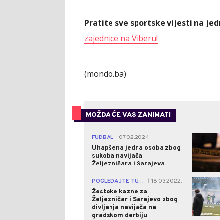
Pratite sve sportske vijesti na j
zajednice na Viberu!
(mondo.ba)
MOŽDA ĆE VAS ZANIMATI
FUDBAL
07.02.2024.
|
Uhapšena jedna osoba zbog
sukoba navijača
Željezničara i Sarajeva
POGLEDAJTE TUČU
18.03.2022.
|
Žestoke kazne za
Željezničar i Sarajevo zbog
divljanja navijača na
gradskom derbiju