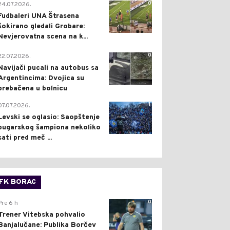
0
24.07.2026.
Fudbaleri UNA Štrasena
šokirano gledali Grobare:
Nevjerovatna scena na k...
0
22.07.2026.
Navijači pucali na autobus sa
Argentincima: Dvojica su
prebačena u bolnicu
1
07.07.2026.
Levski se oglasio: Saopštenje
bugarskog šampiona nekoliko
sati pred meč ...
FK BORAC
0
Pre 6 h
Trener Vitebska pohvalio
Banjalučane: Publika Borčev