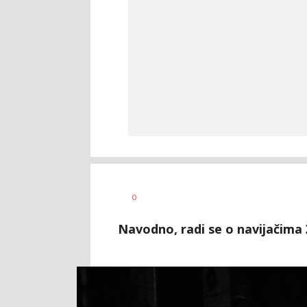
Dragan
AUTOR
0
Šutvić
Navodno, radi se o navijačima Ž