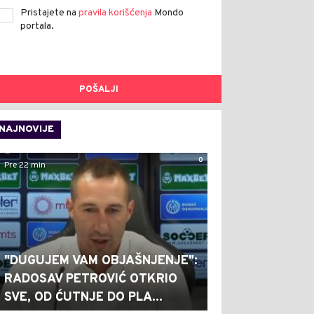
Pristajete na
pravila korišćenja
Mondo
portala.
POŠALJI
NAJNOVIJE
0
Pre 22 min
"DUGUJEM VAM OBJAŠNJENJE":
RADOSAV PETROVIĆ OTKRIO
SVE, OD ĆUTNJE DO PLA...