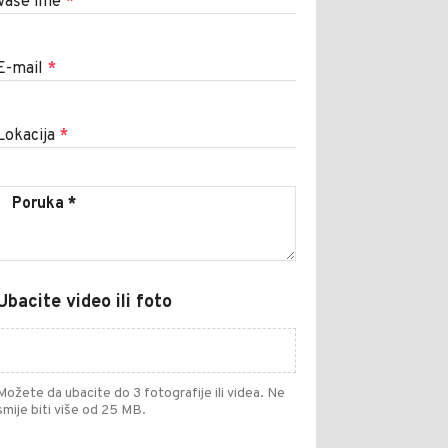
Vaše ime
*
E-mail
*
Lokacija
*
Ubacite video ili foto
Možete da ubacite do 3 fotografije ili videa. Ne
smije biti više od 25 MB.