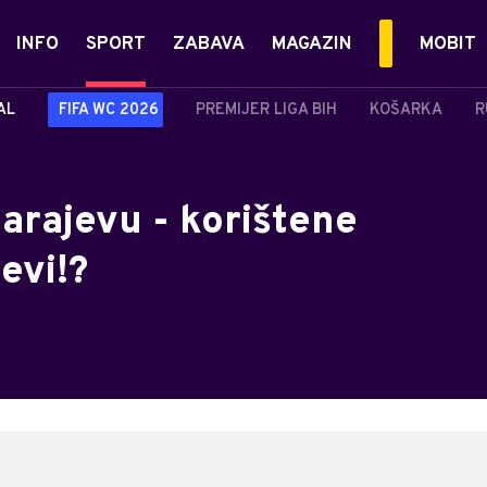
INFO
SPORT
ZABAVA
MAGAZIN
MOBIT
AL
FIFA WC 2026
PREMIJER LIGA BIH
KOŠARKA
R
arajevu - korištene
ževi!?