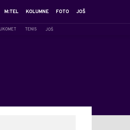
M:TEL
KOLUMNE
FOTO
JOŠ
UKOMET
TENIS
JOŠ