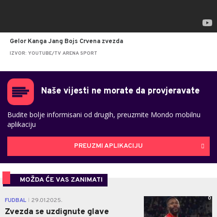
Gelor Kanga Jang Bojs Crvena zvezda
IZVOR: YOUTUBE/TV ARENA SPORT
Naše vijesti ne morate da provjeravate
Budite bolje informisani od drugih, preuzmite Mondo mobilnu
aplikaciju
PREUZMI APLIKACIJU
MOŽDA ĆE VAS ZANIMATI
0
FUDBAL
29.01.2025.
|
Zvezda se uzdignute glave