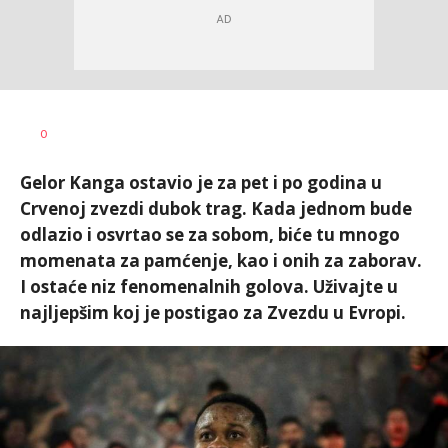
Bojan
AUTOR
0
Jakovljević
Gelor Kanga ostavio je za pet i po godina u
Crvenoj zvezdi dubok trag. Kada jednom bude
odlazio i osvrtao se za sobom, biće tu mnogo
momenata za pamćenje, kao i onih za zaborav.
I ostaće niz fenomenalnih golova. Uživajte u
najljepšim koj je postigao za Zvezdu u Evropi.