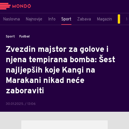
Naslovna
Najnovije
Info
Sport
Zabava
Magazin
M
Sport
Fudbal
Zvezdin majstor za golove i
njena tempirana bomba: Šest
najljepših koje Kangi na
Marakani nikad neće
zaboraviti
30.01.2025. / 13:06