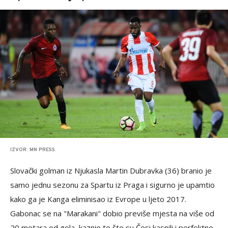
IZVOR: MN PRESS
Slovački golman iz Njukasla Martin Dubravka (36) branio je
samo jednu sezonu za Spartu iz Praga i sigurno je upamtio
kako ga je Kanga eliminisao iz Evrope u ljeto 2017.
Gabonac se na "Marakani" dobio previše mjesta na više od
20 metara od gola, kaznio to što su Česi kasnili i perfektno