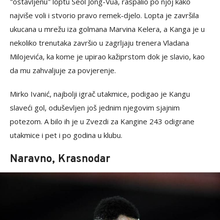
"ostavljenu" loptu Seol Jong-Vua, raspalio po njoj kako
najviše voli i stvorio pravo remek-djelo. Lopta je završila
ukucana u mrežu iza golmana Marvina Kelera, a Kanga je u
nekoliko trenutaka završio u zagrljaju trenera Vladana
Milojevića, ka kome je upirao kažiprstom dok je slavio, kao
da mu zahvaljuje za povjerenje.
Mirko Ivanić, najbolji igrač utakmice, podigao je Kangu
slaveći gol, oduševljen još jednim njegovim sjajnim
potezom. A bilo ih je u Zvezdi za Kangine 243 odigrane
utakmice i pet i po godina u klubu.
Naravno, Krasnodar