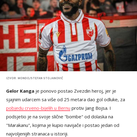
IZVOR: MONDO/STEFAN STOJANOVIĆ
Gelor Kanga
je ponovo postao Zvezdin heroj, jer je
sjajnim udarcem sa više od 25 metara dao gol odluke, za
pobjedu crveno-bijelih u Bernu
protiv Jang Bojsa. I
podsjetio je na svoje slične "bombe" od dolaska na
"Marakanu", kojima je kupio navijače i postao jedan od
najvoljenijih stranaca u istoriji.