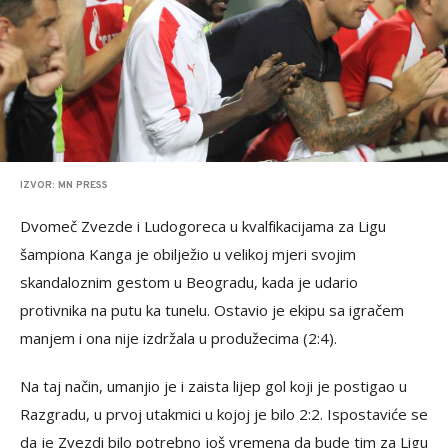
IZVOR: MN PRESS
Dvomeč Zvezde i Ludogoreca u kvalfikacijama za Ligu
šampiona Kanga je obilježio u velikoj mjeri svojim
skandaloznim gestom u Beogradu, kada je udario
protivnika na putu ka tunelu. Ostavio je ekipu sa igračem
manjem i ona nije izdržala u produžecima (2:4).
Na taj način, umanjio je i zaista lijep gol koji je postigao u
Razgradu, u prvoj utakmici u kojoj je bilo 2:2. Ispostaviće se
da je Zvezdi bilo potrebno još vremena da bude tim za Ligu