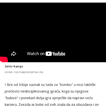
Gelor Kanga
IZVOR: YOUTUBE/SPORTSKI ZID
I šire od Srbije saznali su tada za "bombu" u nozi taktički
prečesto nedisciplinovanog igrača, koga su njegove
"bubice" i ponekad divlja igra spriječile da napravi veću
karijeru. Zvezda je bolje od svih znala da ga obuzdava i on