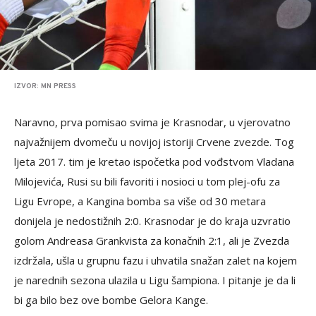
IZVOR: MN PRESS
Naravno, prva pomisao svima je Krasnodar, u vjerovatno
najvažnijem dvomeču u novijoj istoriji Crvene zvezde. Tog
ljeta 2017. tim je kretao ispočetka pod vođstvom Vladana
Milojevića, Rusi su bili favoriti i nosioci u tom plej-ofu za
Ligu Evrope, a Kangina bomba sa više od 30 metara
donijela je nedostižnih 2:0. Krasnodar je do kraja uzvratio
golom Andreasa Grankvista za konačnih 2:1, ali je Zvezda
izdržala, ušla u grupnu fazu i uhvatila snažan zalet na kojem
je narednih sezona ulazila u Ligu šampiona. I pitanje je da li
bi ga bilo bez ove bombe Gelora Kange.