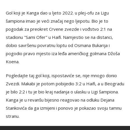
Gol koji je Kanga dao u ljeto 2022. u plej-ofu za Ligu
šampiona imao je veći značaj nego ljepotu. Bio je to
pogodak za preokret Crvene zvezde i vođstvo 2:1 na
stadionu "Sami Ofer" u Haifi. Namjestio se na distanci,
dobio savršenu povratnu loptu od Osmana Bukarija i
pogodio pravo mjesto iza leđa američkog golmana Džoša
Koena.
Pogledajte taj gol koji, ispostaviće se, nije mnogo donio
Zvezdi. Makabi je potom pobijedio 3:2 u Haifi, a u Beogradu
je bilo 2:2 i tu je bio kraj nadanja o ulasku u Ligi šampiona.
Kanga je u revanšu bijesno reagovao na odluku Dejana
Stankovića da ga izmijeni i ponovo je pokazao svoju tamnu
stranu.