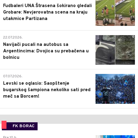
Fudbaleri UNA Štrasena šokirano gledali
Grobare: Nevjerovatna scena na kraju
utakmice Partizana
0
22.07.2026.
Navijači pucali na autobus sa
Argentincima: Dvojica su prebačena u
bolnicu
1
07.07.2026.
Levski se oglasio: Saopštenje
bugarskog šampiona nekoliko sati pred
meč sa Borcem!
FK BORAC
0
Pre 10 h