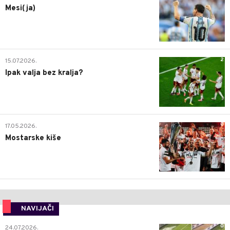
Mesi(ja)
2
15.07.2026.
Ipak valja bez kralja?
0
17.05.2026.
Mostarske kiše
NAVIJAČI
0
24.07.2026.