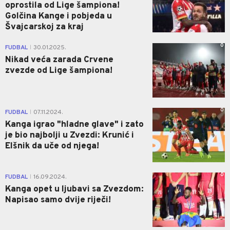
oprostila od Lige šampiona!
Golčina Kange i pobjeda u
Švajcarskoj za kraj
0
FUDBAL
30.01.2025.
|
Nikad veća zarada Crvene
zvezde od Lige šampiona!
0
FUDBAL
07.11.2024.
|
Kanga igrao "hladne glave" i zato
je bio najbolji u Zvezdi: Krunić i
Elšnik da uče od njega!
0
FUDBAL
16.09.2024.
|
Kanga opet u ljubavi sa Zvezdom:
Napisao samo dvije riječi!