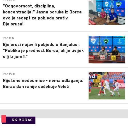
"Odgovornost, disciplina,
koncentracija!" Jasna poruka iz Borca -
ovo je recept za pobjedu protiv
Bjelorusa!
0
Pre 11 h
Bjelorusi najavili pobjedu u Banjaluci:
"Publika je prednost Borca, ali je uvijek
cilj trijumf!"
0
Pre 19 h
Riješene nedoumice - nema odlaganja:
Borac dan ranije dočekuje Velež
RK BORAC