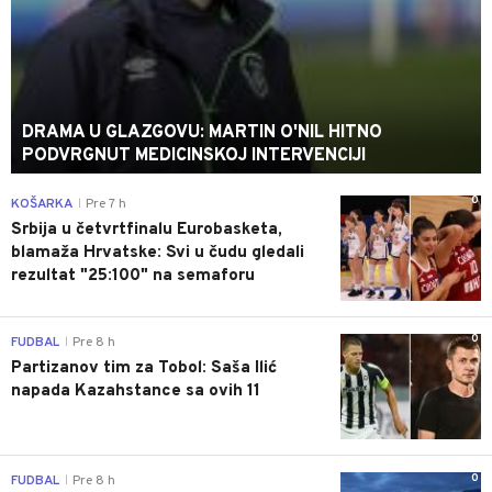
DRAMA U GLAZGOVU: MARTIN O'NIL HITNO
PODVRGNUT MEDICINSKOJ INTERVENCIJI
0
KOŠARKA
Pre 7 h
|
Srbija u četvrtfinalu Eurobasketa,
blamaža Hrvatske: Svi u čudu gledali
rezultat "25:100" na semaforu
0
FUDBAL
Pre 8 h
|
Partizanov tim za Tobol: Saša Ilić
napada Kazahstance sa ovih 11
0
FUDBAL
Pre 8 h
|