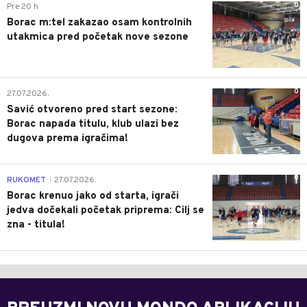
0
Pre 20 h
Borac m:tel zakazao osam kontrolnih
utakmica pred početak nove sezone
0
27.07.2026.
Savić otvoreno pred start sezone:
Borac napada titulu, klub ulazi bez
dugova prema igračima!
0
RUKOMET
27.07.2026.
|
Borac krenuo jako od starta, igrači
jedva dočekali početak priprema: Cilj se
zna - titula!