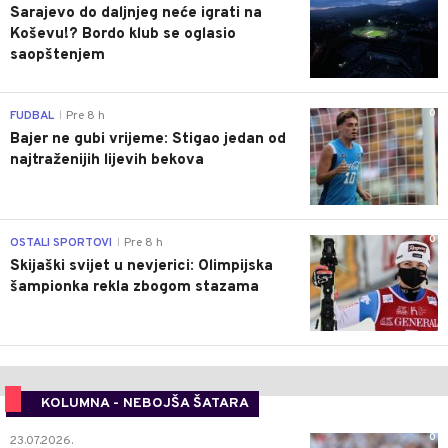
Sarajevo do daljnjeg neće igrati na
Koševu!? Bordo klub se oglasio
saopštenjem
0
FUDBAL
Pre 8 h
|
Bajer ne gubi vrijeme: Stigao jedan od
najtraženijih lijevih bekova
0
OSTALI SPORTOVI
Pre 8 h
|
Skijaški svijet u nevjerici: Olimpijska
šampionka rekla zbogom stazama
KOLUMNA - NEBOJŠA ŠATARA
0
23.07.2026.