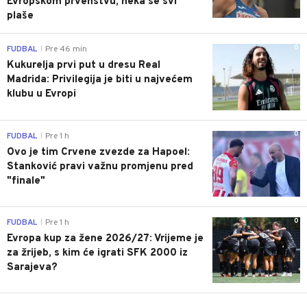
Evropskom prvenstvu, neka se svi
plaše
0
FUDBAL
Pre 46 min
|
Kukurelja prvi put u dresu Real
Madrida: Privilegija je biti u najvećem
klubu u Evropi
0
FUDBAL
Pre 1 h
|
Ovo je tim Crvene zvezde za Hapoel:
Stanković pravi važnu promjenu pred
"finale"
0
FUDBAL
Pre 1 h
|
Evropa kup za žene 2026/27: Vrijeme je
za žrijeb, s kim će igrati SFK 2000 iz
Sarajeva?