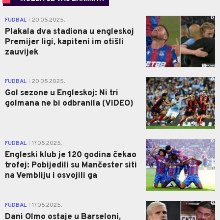
0
FUDBAL
20.05.2025.
|
Plakala dva stadiona u engleskoj
Premijer ligi, kapiteni im otišli
zauvijek
0
FUDBAL
20.05.2025.
|
Gol sezone u Engleskoj: Ni tri
golmana ne bi odbranila (VIDEO)
0
FUDBAL
17.05.2025.
|
Engleski klub je 120 godina čekao
trofej: Pobijedili su Mančester siti
na Vembliju i osvojili ga
0
FUDBAL
17.05.2025.
|
Dani Olmo ostaje u Barseloni,