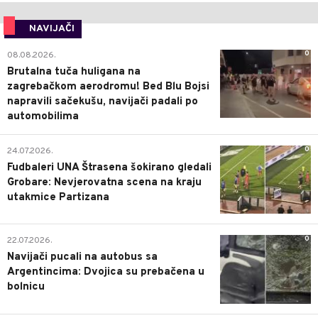
NAVIJAČI
0
08.08.2026.
Brutalna tuča huligana na
zagrebačkom aerodromu! Bed Blu Bojsi
napravili sačekušu, navijači padali po
automobilima
0
24.07.2026.
Fudbaleri UNA Štrasena šokirano gledali
Grobare: Nevjerovatna scena na kraju
utakmice Partizana
0
22.07.2026.
Navijači pucali na autobus sa
Argentincima: Dvojica su prebačena u
bolnicu