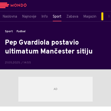
Naslovna
Najnovije
Info
Sport
Zabava
Magazin
M
Sport
Fudbal
Pep Gvardiola postavio
ultimatum Mančester sitiju
21.05.2025. / 14:55