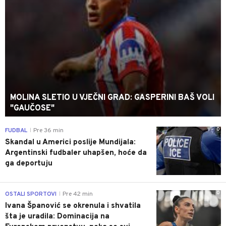
MOLINA SLETIO U VJEČNI GRAD: GASPERINI BAŠ VOLI
"GAUČOSE"
0
FUDBAL
Pre 36 min
|
Skandal u Americi poslije Mundijala:
Argentinski fudbaler uhapšen, hoće da
ga deportuju
0
OSTALI SPORTOVI
Pre 42 min
|
Ivana Španović se okrenula i shvatila
šta je uradila: Dominacija na