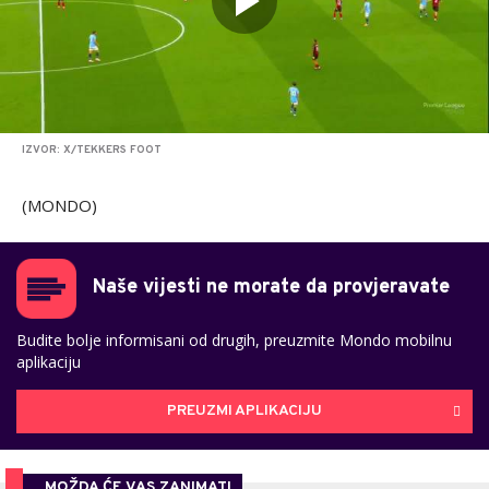
IZVOR: X/TEKKERS FOOT
(MONDO)
Naše vijesti ne morate da provjeravate
Budite bolje informisani od drugih, preuzmite Mondo mobilnu
aplikaciju
PREUZMI APLIKACIJU
MOŽDA ĆE VAS ZANIMATI