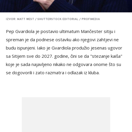
IZVOR: MATT WEST / SHUTTERSTOCK EDITORIAL / PROFIMEDIA
Pep Gvardiola je postavio ultimatum Mančester sitiju i
spreman je da podnese ostavku ako njegovi zahtjevi ne
budu ispunjeni. Iako je Gvardiola produžio jesenas ugovor
sa Sitijem sve do 2027. godine, čini se da "stezanje kaiša"
koje je sada najavljeno nikako ne odgovara onome što su
se dogovorili i zato razmatra i odlazak iz kluba.