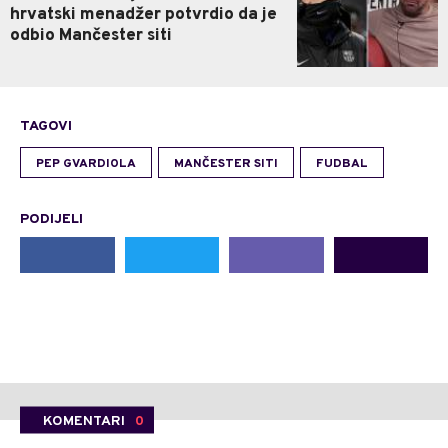
hrvatski menadžer potvrdio da je
odbio Mančester siti
TAGOVI
PEP GVARDIOLA
MANČESTER SITI
FUDBAL
PODIJELI
KOMENTARI
0