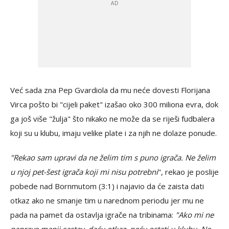
Već sada zna Pep Gvardiola da mu neće dovesti Florijana
Virca pošto bi "cijeli paket" izašao oko 300 miliona evra, dok
ga još više "žulja" što nikako ne može da se riješi fudbalera
koji su u klubu, imaju velike plate i za njih ne dolaze ponude.
"Rekao sam upravi da ne želim tim s puno igrača. Ne želim
u njoj pet-šest igrača koji mi nisu potrebni
", rekao je poslije
pobede nad Bornmutom (3:1) i najavio da će zaista dati
otkaz ako ne smanje tim u narednom periodu jer mu ne
pada na pamet da ostavlja igrače na tribinama:
"Ako mi ne
naprave manji sastav, daću otkaz, neću ostati u klubu. Ne