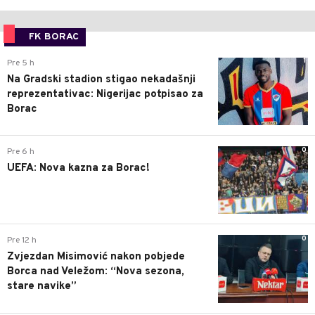
FK BORAC
1
Pre 5 h
Na Gradski stadion stigao nekadašnji
reprezentativac: Nigerijac potpisao za
Borac
0
Pre 6 h
UEFA: Nova kazna za Borac!
0
Pre 12 h
Zvjezdan Misimović nakon pobjede
Borca nad Veležom: “Nova sezona,
stare navike”