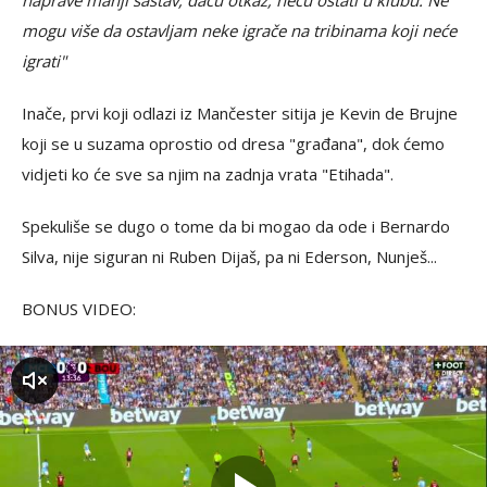
mogu više da ostavljam neke igrače na tribinama koji neće
igrati"
Inače, prvi koji odlazi iz Mančester sitija je Kevin de Brujne
koji se u suzama oprostio od dresa "građana", dok ćemo
vidjeti ko će sve sa njim na zadnja vrata "Etihada".
Spekuliše se dugo o tome da bi mogao da ode i Bernardo
Silva, nije siguran ni Ruben Dijaš, pa ni Ederson, Nunješ...
BONUS VIDEO:
zvuk