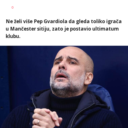
Nebojša
AUTOR
0
Šatara
Ne želi više Pep Gvardiola da gleda toliko igrača
u Mančester sitiju, zato je postavio ultimatum
klubu.