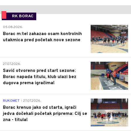
RK BORAC
0
05.08.2026.
Borac m:tel zakazao osam kontrolnih
utakmica pred početak nove sezone
0
27.07.2026.
Savić otvoreno pred start sezone:
Borac napada titulu, klub ulazi bez
dugova prema igračima!
0
RUKOMET
27.07.2026.
|
Borac krenuo jako od starta, igrači
jedva dočekali početak priprema: Cilj se
zna - titula!