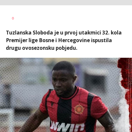
Nebojša
AUTOR
0
Šatara
Tuzlanska Sloboda je u prvoj utakmici 32. kola
Premijer lige Bosne i Hercegovine ispustila
drugu ovosezonsku pobjedu.