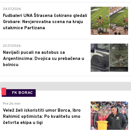
0
24.07.2026.
Fudbaleri UNA Štrasena šokirano gledali
Grobare: Nevjerovatna scena na kraju
utakmice Partizana
0
22.07.2026.
Navijači pucali na autobus sa
Argentincima: Dvojica su prebačena u
bolnicu
FK BORAC
0
Pre 26 min
Velež želi iskoristiti umor Borca, Ibro
Rahimić optimista: Po kvalitetu smo
četvrta ekipa u ligi