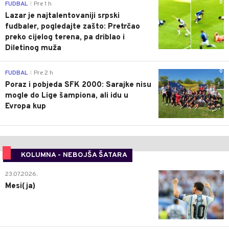
0
FUDBAL
Pre 1 h
|
Lazar je najtalentovaniji srpski
fudbaler, pogledajte zašto: Pretrčao
preko cijelog terena, pa driblao i
Diletinog muža
0
FUDBAL
Pre 2 h
|
Poraz i pobjeda SFK 2000: Sarajke nisu
mogle do Lige šampiona, ali idu u
Evropa kup
KOLUMNA - NEBOJŠA ŠATARA
0
23.07.2026.
Mesi(ja)