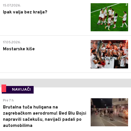
2
15.07.2026.
Ipak valja bez kralja?
0
17.05.2026.
Mostarske kiše
NAVIJAČI
0
Pre 7 h
Brutalna tuča huligana na
zagrebačkom aerodromu! Bed Blu Bojsi
napravili sačekušu, navijači padali po
automobilima