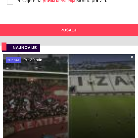
Pristajete na
Mondo portala.
pravila korišćenja
POŠALJI
NAJNOVIJE
0
Pre 20 min
FUDBAL