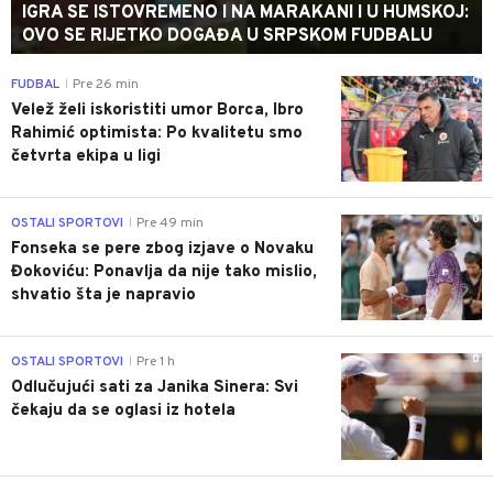
IGRA SE ISTOVREMENO I NA MARAKANI I U HUMSKOJ:
OVO SE RIJETKO DOGAĐA U SRPSKOM FUDBALU
0
FUDBAL
Pre 26 min
|
Velež želi iskoristiti umor Borca, Ibro
Rahimić optimista: Po kvalitetu smo
četvrta ekipa u ligi
0
OSTALI SPORTOVI
Pre 49 min
|
Fonseka se pere zbog izjave o Novaku
Đokoviću: Ponavlja da nije tako mislio,
shvatio šta je napravio
0
OSTALI SPORTOVI
Pre 1 h
|
Odlučujući sati za Janika Sinera: Svi
čekaju da se oglasi iz hotela