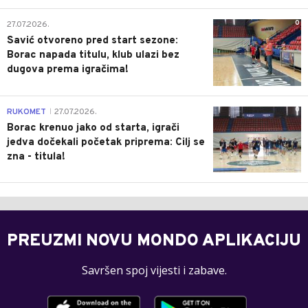
0
27.07.2026.
Savić otvoreno pred start sezone:
Borac napada titulu, klub ulazi bez
dugova prema igračima!
0
RUKOMET
27.07.2026.
|
Borac krenuo jako od starta, igrači
jedva dočekali početak priprema: Cilj se
zna - titula!
PREUZMI NOVU MONDO APLIKACIJU
Savršen spoj vijesti i zabave.