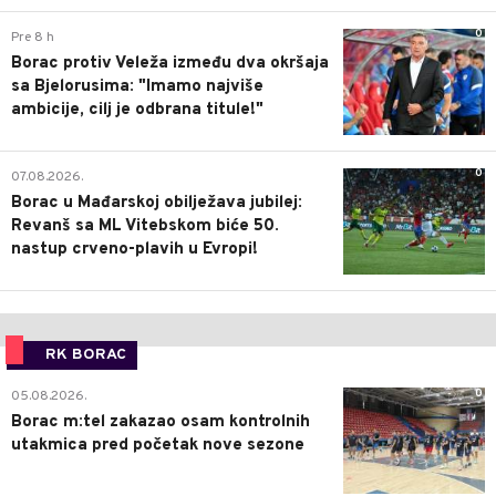
0
Pre 8 h
Borac protiv Veleža između dva okršaja
sa Bjelorusima: "Imamo najviše
ambicije, cilj je odbrana titule!"
0
07.08.2026.
Borac u Mađarskoj obilježava jubilej:
Revanš sa ML Vitebskom biće 50.
nastup crveno-plavih u Evropi!
RK BORAC
0
05.08.2026.
Borac m:tel zakazao osam kontrolnih
utakmica pred početak nove sezone