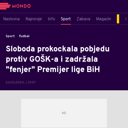
Naslovna
Najnovije
Info
Sport
Zabava
Magazin
M
Sport
Fudbal
Sloboda prokockala pobjedu
protiv GOŠK-a i zadržala
"fenjer" Premijer lige BiH
23.05.2025. / 21:57