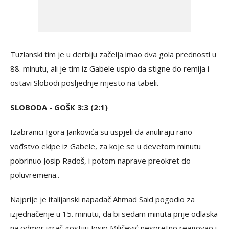
Tuzlanski tim je u derbiju začelja imao dva gola prednosti u
88. minutu, ali je tim iz Gabele uspio da stigne do remija i
ostavi Slobodi posljednje mjesto na tabeli.
SLOBODA - GOŠK 3:3 (2:1)
Izabranici Igora Jankovića su uspjeli da anuliraju rano
vođstvo ekipe iz Gabele, za koje se u devetom minutu
pobrinuo Josip Radoš, i potom naprave preokret do
poluvremena..
Najprije je italijanski napadač Ahmad Said pogodio za
izjednačenje u 15. minutu, da bi sedam minuta prije odlaska
na odmor igrač gostiju Josip Miličević nespretno reagovao i