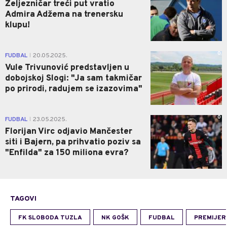
Željezničar treći put vratio
Admira Adžema na trenersku
klupu!
0
FUDBAL
20.05.2025.
|
Vule Trivunović predstavljen u
dobojskoj Slogi: "Ja sam takmičar
po prirodi, radujem se izazovima"
0
FUDBAL
23.05.2025.
|
Florijan Virc odjavio Mančester
siti i Bajern, pa prihvatio poziv sa
"Enfilda" za 150 miliona evra?
TAGOVI
FK SLOBODA TUZLA
NK GOŠK
FUDBAL
PREMIJER 