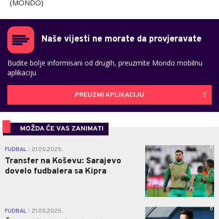
(MONDO)
Naše vijesti ne morate da provjeravate
Budite bolje informisani od drugih, preuzmite Mondo mobilnu
aplikaciju
PREUZMI APLIKACIJU
MOŽDA ĆE VAS ZANIMATI
0
FUDBAL
21.05.2025.
|
Transfer na Koševu: Sarajevo
dovelo fudbalera sa Kipra
0
FUDBAL
21.05.2025.
|