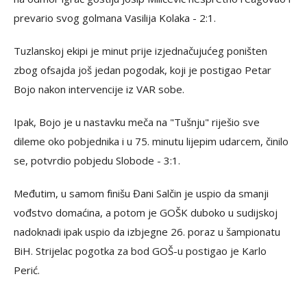
prevario svog golmana Vasilija Kolaka - 2:1.
Tuzlanskoj ekipi je minut prije izjednačujućeg poništen
zbog ofsajda još jedan pogodak, koji je postigao Petar
Bojo nakon intervencije iz VAR sobe.
Ipak, Bojo je u nastavku meča na "Tušnju" riješio sve
dileme oko pobjednika i u 75. minutu lijepim udarcem, činilo
se, potvrdio pobjedu Slobode - 3:1.
Međutim, u samom finišu Đani Salčin je uspio da smanji
vođstvo domaćina, a potom je GOŠK duboko u sudijskoj
nadoknadi ipak uspio da izbjegne 26. poraz u šampionatu
BiH. Strijelac pogotka za bod GOŠ-u postigao je Karlo
Perić.