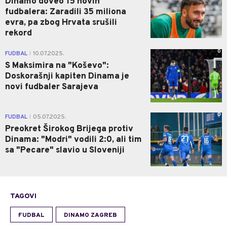
Dinamo doveo 15 novih
fudbalera: Zaradili 35 miliona
evra, pa zbog Hrvata srušili
rekord
0
FUDBAL
10.07.2025.
|
S Maksimira na "Koševo":
Doskorašnji kapiten Dinama je
novi fudbaler Sarajeva
0
FUDBAL
05.07.2025.
|
Preokret Širokog Brijega protiv
Dinama: "Modri" vodili 2:0, ali tim
sa "Pecare" slavio u Sloveniji
TAGOVI
FUDBAL
DINAMO ZAGREB