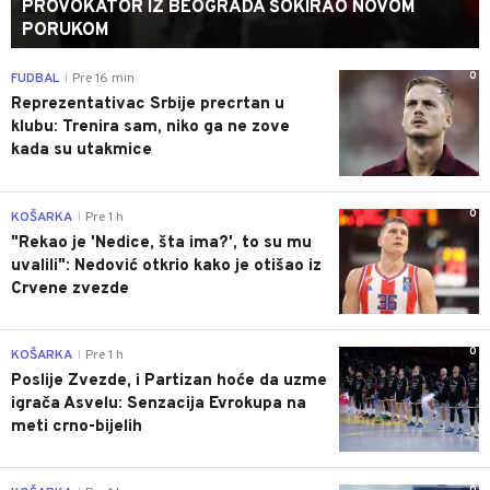
PROVOKATOR IZ BEOGRADA ŠOKIRAO NOVOM
PORUKOM
0
FUDBAL
Pre 16 min
|
Reprezentativac Srbije precrtan u
klubu: Trenira sam, niko ga ne zove
kada su utakmice
0
KOŠARKA
Pre 1 h
|
"Rekao je 'Nedice, šta ima?', to su mu
uvalili": Nedović otkrio kako je otišao iz
Crvene zvezde
0
KOŠARKA
Pre 1 h
|
Poslije Zvezde, i Partizan hoće da uzme
igrača Asvelu: Senzacija Evrokupa na
meti crno-bijelih