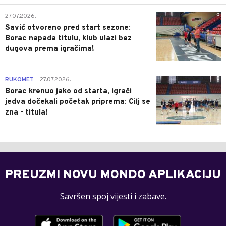
0
27.07.2026.
Savić otvoreno pred start sezone:
Borac napada titulu, klub ulazi bez
dugova prema igračima!
0
RUKOMET
27.07.2026.
|
Borac krenuo jako od starta, igrači
jedva dočekali početak priprema: Cilj se
zna - titula!
PREUZMI NOVU MONDO APLIKACIJU
Savršen spoj vijesti i zabave.