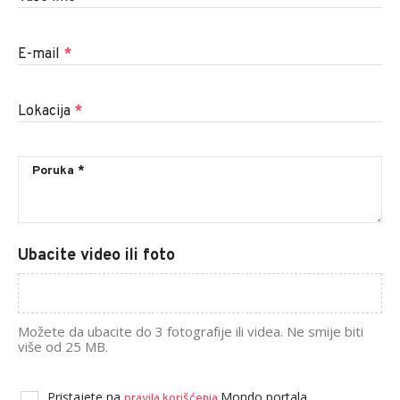
E-mail
*
Lokacija
*
Ubacite video ili foto
Možete da ubacite do 3 fotografije ili videa. Ne smije biti
više od 25 MB.
Pristajete na
Mondo portala.
pravila korišćenja