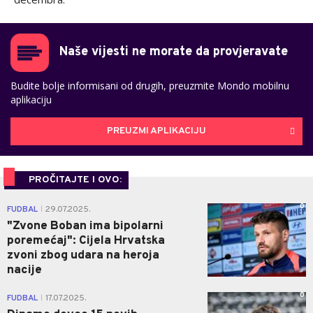
Naše vijesti ne morate da provjeravate
Budite bolje informisani od drugih, preuzmite Mondo mobilnu
aplikaciju
PREUZMI APLIKACIJU
PROČITAJTE I OVO:
0
FUDBAL
29.07.2025.
|
"Zvone Boban ima bipolarni
poremećaj": Cijela Hrvatska
zvoni zbog udara na heroja
nacije
0
FUDBAL
17.07.2025.
|