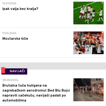
2
15.07.2026.
Ipak valja bez kralja?
0
17.05.2026.
Mostarske kiše
NAVIJAČI
0
08.08.2026.
Brutalna tuča huligana na
zagrebačkom aerodromu! Bed Blu Bojsi
napravili sačekušu, navijači padali po
automobilima