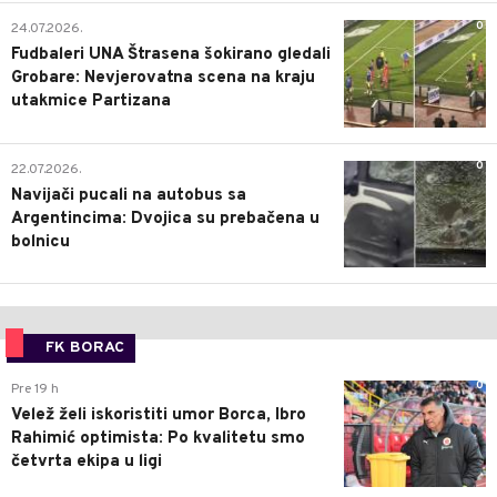
0
24.07.2026.
Fudbaleri UNA Štrasena šokirano gledali
Grobare: Nevjerovatna scena na kraju
utakmice Partizana
0
22.07.2026.
Navijači pucali na autobus sa
Argentincima: Dvojica su prebačena u
bolnicu
FK BORAC
0
Pre 19 h
Velež želi iskoristiti umor Borca, Ibro
Rahimić optimista: Po kvalitetu smo
četvrta ekipa u ligi