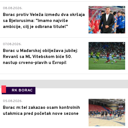
0
08.08.2026.
Borac protiv Veleža između dva okršaja
sa Bjelorusima: "Imamo najviše
ambicije, cilj je odbrana titule!"
0
07.08.2026.
Borac u Mađarskoj obilježava jubilej:
Revanš sa ML Vitebskom biće 50.
nastup crveno-plavih u Evropi!
RK BORAC
0
05.08.2026.
Borac m:tel zakazao osam kontrolnih
utakmica pred početak nove sezone