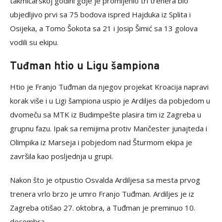
takmičarskoj godini gdje je promijenio tri trenera bio
ubjedljivo prvi sa 75 bodova ispred Hajduka iz Splita i
Osijeka, a Tomo Šokota sa 21 i Josip Šimić sa 13 golova
vodili su ekipu.
Tuđman htio u Ligu šampiona
Htio je Franjo Tuđman da njegov projekat Kroacija napravi
korak više i u Ligi šampiona uspio je Ardiljes da pobjedom u
dvomeču sa MTK iz Budimpešte plasira tim iz Zagreba u
grupnu fazu. Ipak sa remijima protiv Mančester junajteda i
Olimpika iz Marseja i pobjedom nad Šturmom ekipa je
završila kao posljednja u grupi.
Nakon što je otpustio Osvalda Ardiljesa sa mesta prvog
trenera vrlo brzo je umro Franjo Tuđman. Ardiljes je iz
Zagreba otišao 27. oktobra, a Tuđman je preminuo 10.
decembra.