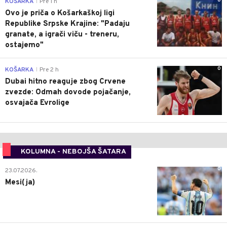
0
KOŠARKA
Pre 1 h
|
Ovo je priča o Košarkaškoj ligi
Republike Srpske Krajine: "Padaju
granate, a igrači viču - treneru,
ostajemo"
0
KOŠARKA
Pre 2 h
|
Dubai hitno reaguje zbog Crvene
zvezde: Odmah dovode pojačanje,
osvajača Evrolige
KOLUMNA - NEBOJŠA ŠATARA
0
23.07.2026.
Mesi(ja)