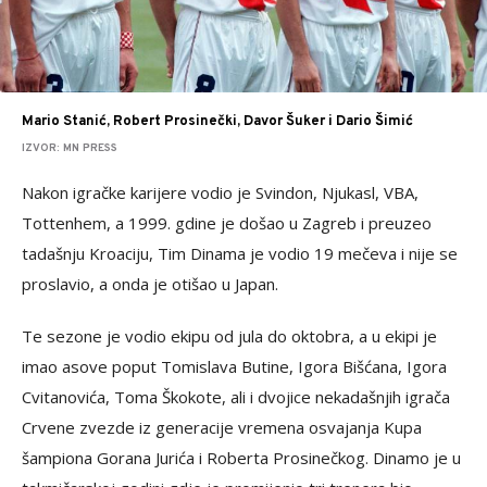
Mario Stanić, Robert Prosinečki, Davor Šuker i Dario Šimić
IZVOR: MN PRESS
Nakon igračke karijere vodio je Svindon, Njukasl, VBA,
Tottenhem, a 1999. gdine je došao u Zagreb i preuzeo
tadašnju Kroaciju, Tim Dinama je vodio 19 mečeva i nije se
proslavio, a onda je otišao u Japan.
Te sezone je vodio ekipu od jula do oktobra, a u ekipi je
imao asove poput Tomislava Butine, Igora Bišćana, Igora
Cvitanovića, Toma Škokote, ali i dvojice nekadašnjih igrača
Crvene zvezde iz generacije vremena osvajanja Kupa
šampiona Gorana Jurića i Roberta Prosinečkog. Dinamo je u