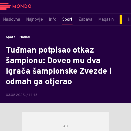
Naslovna
Najnovije
Info
Sport
Zabava
Magazin
M
Sport
Fudbal
Tuđman potpisao otkaz
šampionu: Doveo mu dva
igrača šampionske Zvezde i
odmah ga otjerao
03.08.2025. / 14:43