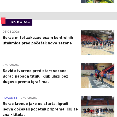
RK BORAC
0
05.08.2026.
Borac m:tel zakazao osam kontrolnih
utakmica pred početak nove sezone
0
27.07.2026.
Savić otvoreno pred start sezone:
Borac napada titulu, klub ulazi bez
dugova prema igračima!
0
RUKOMET
27.07.2026.
|
Borac krenuo jako od starta, igrači
jedva dočekali početak priprema: Cilj se
zna - titula!