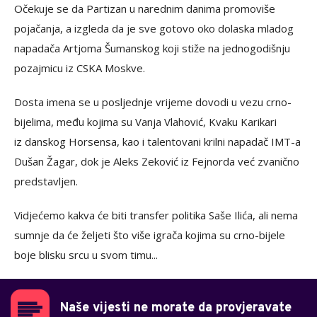
Očekuje se da Partizan u narednim danima promoviše
pojačanja, a izgleda da je sve gotovo oko dolaska mladog
napadača Artjoma Šumanskog koji stiže na jednogodišnju
pozajmicu iz CSKA Moskve.
Dosta imena se u posljednje vrijeme dovodi u vezu crno-
bijelima, među kojima su Vanja Vlahović, Kvaku Karikari
iz danskog Horsensa, kao i talentovani krilni napadač IMT-a
Dušan Žagar, dok je Aleks Zeković iz Fejnorda već zvanično
predstavljen.
Vidjećemo kakva će biti transfer politika Saše Ilića, ali nema
sumnje da će željeti što više igrača kojima su crno-bijele
boje blisku srcu u svom timu...
Naše vijesti ne morate da provjeravate