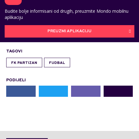
Budite bolje informisani od drugih, preuzmite Mondo mobilnu
aplikaciju
PREUZMI APLIKACIJU
TAGOVI
FK PARTIZAN
FUDBAL
PODIJELI