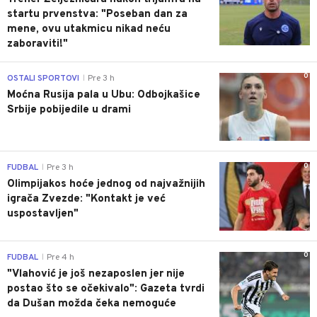
startu prvenstva: "Poseban dan za
mene, ovu utakmicu nikad neću
zaboraviti!"
0
OSTALI SPORTOVI
Pre 3 h
|
Moćna Rusija pala u Ubu: Odbojkašice
Srbije pobijedile u drami
0
FUDBAL
Pre 3 h
|
Olimpijakos hoće jednog od najvažnijih
igrača Zvezde: "Kontakt je već
uspostavljen"
0
FUDBAL
Pre 4 h
|
"Vlahović je još nezaposlen jer nije
postao što se očekivalo": Gazeta tvrdi
da Dušan možda čeka nemoguće