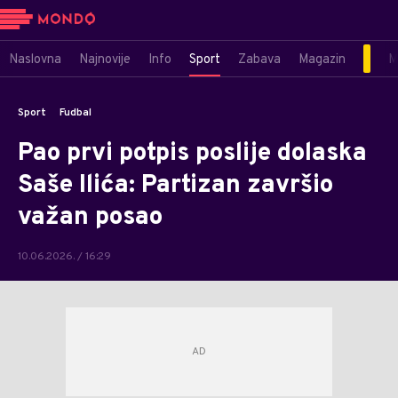
Naslovna
Najnovije
Info
Sport
Zabava
Magazin
M
Sport
Fudbal
Pao prvi potpis poslije dolaska
Saše Ilića: Partizan završio
važan posao
10.06.2026. / 16:29