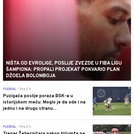
NIŠTA OD EVROLIGE, POSLIJE ZVEZDE U FIBA LIGU
ŠAMPIONA: PROPALI PROJEKAT POKVARIO PLAN
DŽOELA BOLOMBOJA
0
FUDBAL
Pre 2 h
|
Puzigaća poslije poraza BSK-a u
istorijskom meču: Moglo je da ode i na
jednu i na drugu stranu...
0
FUDBAL
Pre 2 h
|
Trener Željezničara nakon trijumfa na