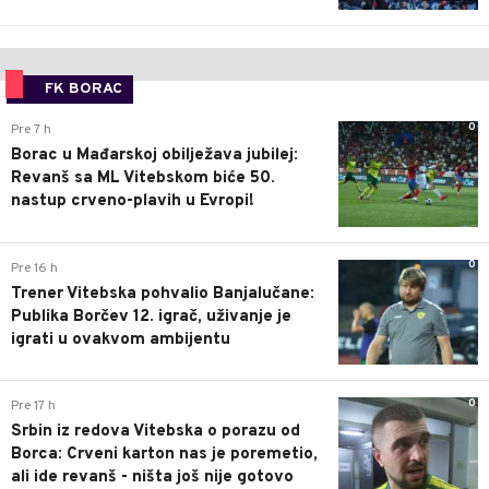
FK BORAC
0
Pre 7 h
Borac u Mađarskoj obilježava jubilej:
Revanš sa ML Vitebskom biće 50.
nastup crveno-plavih u Evropi!
0
Pre 16 h
Trener Vitebska pohvalio Banjalučane:
Publika Borčev 12. igrač, uživanje je
igrati u ovakvom ambijentu
0
Pre 17 h
Srbin iz redova Vitebska o porazu od
Borca: Crveni karton nas je poremetio,
ali ide revanš - ništa još nije gotovo