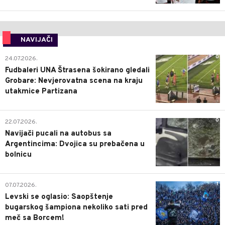
NAVIJAČI
0
24.07.2026.
Fudbaleri UNA Štrasena šokirano gledali
Grobare: Nevjerovatna scena na kraju
utakmice Partizana
0
22.07.2026.
Navijači pucali na autobus sa
Argentincima: Dvojica su prebačena u
bolnicu
1
07.07.2026.
Levski se oglasio: Saopštenje
bugarskog šampiona nekoliko sati pred
meč sa Borcem!