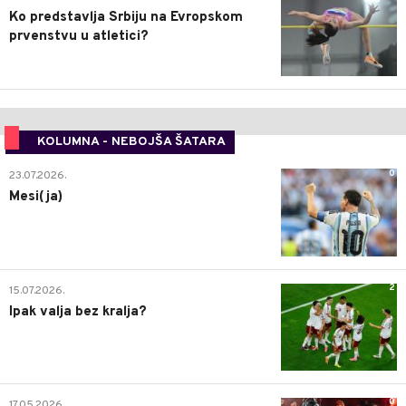
Ko predstavlja Srbiju na Evropskom
prvenstvu u atletici?
KOLUMNA - NEBOJŠA ŠATARA
0
23.07.2026.
Mesi(ja)
2
15.07.2026.
Ipak valja bez kralja?
0
17.05.2026.