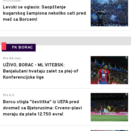
07.07.2026.
Levski se oglasio: Saopštenje
bugarskog šampiona nekoliko sati pred
meč sa Borcem!
FK BORAC
0
Pre 46 min
UŽIVO, BORAC - ML VITEBSK:
Banjalučani hvataju zalet za plej-of
Konferencijske lige
0
Pre 6 h
Borcu stigla "čestitka" iz UEFA pred
dvomeč sa Bjelorusima: Crveno-plavi
moraju da plate 12.750 evra!