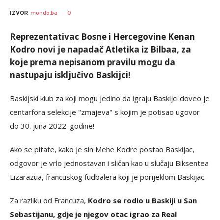
0
IZVOR
mondo.ba
Reprezentativac Bosne i Hercegovine Kenan
Kodro novi je napadač Atletika iz Bilbaa, za
koje prema nepisanom pravilu mogu da
nastupaju isključivo Baskijci!
Baskijski klub za koji mogu jedino da igraju Baskijci doveo je
centarfora selekcije "zmajeva" s kojim je potisao ugovor
do 30. juna 2022. godine!
Ako se pitate, kako je sin Mehe Kodre postao Baskijac,
odgovor je vrlo jednostavan i sličan kao u slučaju Biksentea
Lizarazua, francuskog fudbalera koji je porijeklom Baskijac.
Za razliku od Francuza,
Kodro se rodio u Baskiji u San
Sebastijanu, gdje je njegov otac igrao za Real