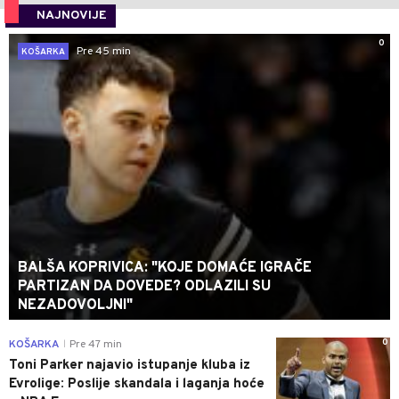
NAJNOVIJE
0
Pre 45 min
KOŠARKA
BALŠA KOPRIVICA: "KOJE DOMAĆE IGRAČE
PARTIZAN DA DOVEDE? ODLAZILI SU
NEZADOVOLJNI"
0
KOŠARKA
Pre 47 min
|
Toni Parker najavio istupanje kluba iz
Evrolige: Poslije skandala i laganja hoće