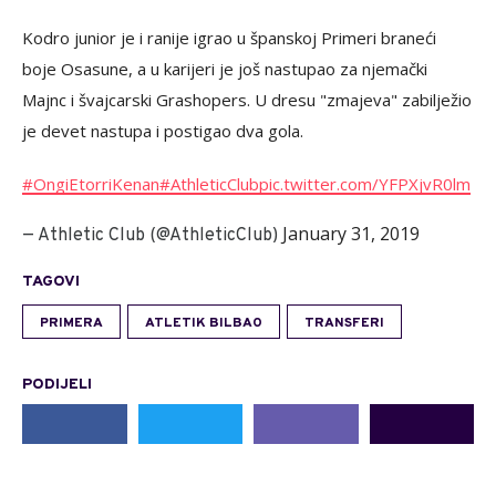
Kodro junior je i ranije igrao u španskoj Primeri braneći
boje Osasune, a u karijeri je još nastupao za njemački
Majnc i švajcarski Grashopers. U dresu "zmajeva" zabilježio
je devet nastupa i postigao dva gola.
#OngiEtorriKenan
#AthleticClub
pic.twitter.com/YFPXjvR0lm
January 31, 2019
— Athletic Club (@AthleticClub)
TAGOVI
PRIMERA
ATLETIK BILBAO
TRANSFERI
PODIJELI