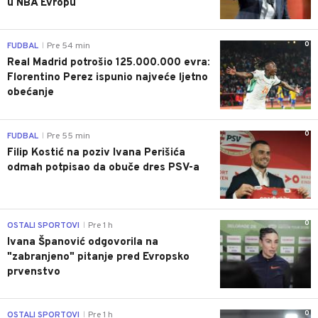
u NBA Evropu
0
FUDBAL
Pre 54 min
|
Real Madrid potrošio 125.000.000 evra:
Florentino Perez ispunio najveće ljetno
obećanje
0
FUDBAL
Pre 55 min
|
Filip Kostić na poziv Ivana Perišića
odmah potpisao da obuče dres PSV-a
0
OSTALI SPORTOVI
Pre 1 h
|
Ivana Španović odgovorila na
"zabranjeno" pitanje pred Evropsko
prvenstvo
0
OSTALI SPORTOVI
Pre 1 h
|