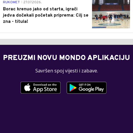
0
RUKOMET
27.07.2026.
|
Borac krenuo jako od starta, igrači
jedva dočekali početak priprema: Cilj se
zna - titula!
PREUZMI NOVU MONDO APLIKACIJU
Savršen spoj vijesti i zabave.