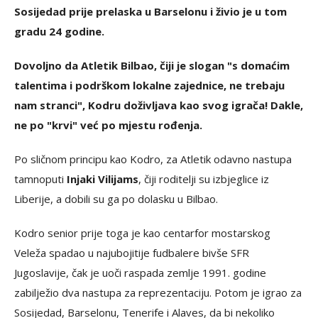
Sosijedad prije prelaska u Barselonu i živio je u tom
gradu 24 godine.
Dovoljno da Atletik Bilbao, čiji je slogan "s domaćim
talentima i podrškom lokalne zajednice, ne trebaju
nam stranci", Kodru doživljava kao svog igrača!
Dakle,
ne po "krvi" već po mjestu rođenja.
Po sličnom principu kao Kodro, za Atletik odavno nastupa
tamnoputi
Injaki Vilijams
, čiji roditelji su izbjeglice iz
Liberije, a dobili su ga po dolasku u Bilbao.
Kodro senior prije toga je kao centarfor mostarskog
Veleža spadao u najubojitije fudbalere bivše SFR
Jugoslavije, čak je uoči raspada zemlje 1991. godine
zabilježio dva nastupa za reprezentaciju. Potom je igrao za
Sosijedad, Barselonu, Tenerife i Alaves, da bi nekoliko