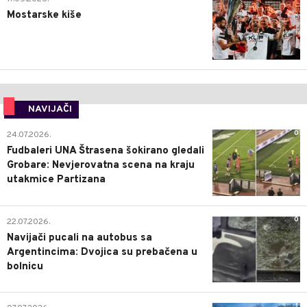
Mostarske kiše
NAVIJAČI
0
24.07.2026.
Fudbaleri UNA Štrasena šokirano gledali
Grobare: Nevjerovatna scena na kraju
utakmice Partizana
0
22.07.2026.
Navijači pucali na autobus sa
Argentincima: Dvojica su prebačena u
bolnicu
1