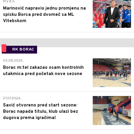
0
Pre 8 h
Marinović napravio jednu promjenu na
spisku Borca pred dvomeč sa ML
Vitebskom
RK BORAC
0
05.08.2026.
Borac m:tel zakazao osam kontrolnih
utakmica pred početak nove sezone
0
27.07.2026.
Savić otvoreno pred start sezone:
Borac napada titulu, klub ulazi bez
dugova prema igračima!