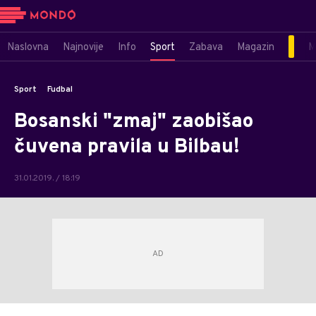
Naslovna
Najnovije
Info
Sport
Zabava
Magazin
M
Sport
Fudbal
Bosanski "zmaj" zaobišao
čuvena pravila u Bilbau!
31.01.2019. / 18:19