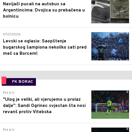
Navijači pucali na autobus sa
Argentincima: Dvojica su prebačena u
bolnicu
1
07.07.2026.
Levski se oglasio: Saopštenje
bugarskog šampiona nekoliko sati pred
meč sa Borcem!
FK BORAC
0
Pre 6 h
"Ulog je veliki, ali vjerujemo u prolaz
dalje": Sandi Ogrinec svjestan šta nosi
revanš protiv Vitebska
0
Pre 6 h