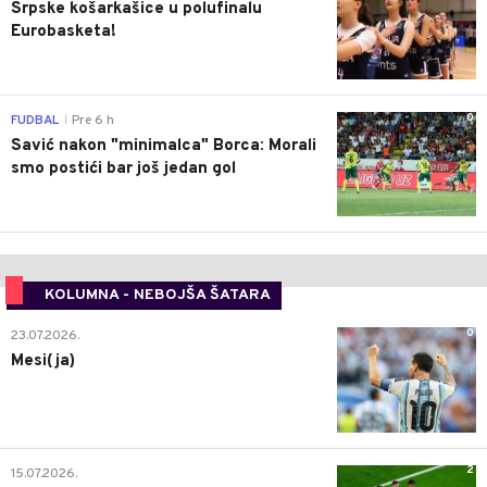
Srpske košarkašice u polufinalu
Eurobasketa!
0
FUDBAL
Pre 6 h
|
Savić nakon "minimalca" Borca: Morali
smo postići bar još jedan gol
KOLUMNA - NEBOJŠA ŠATARA
0
23.07.2026.
Mesi(ja)
2
15.07.2026.