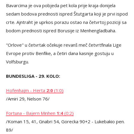
Bavarcima je ova pobjeda pet kola prije kraja donijela
sedam bodova prednosti ispred Štutgarta koji je prvi ispod
crte. Ajntraht je uprkos porazu ostao na četvrtoj poziciji sa
bodom prednosti ispred Borusije iz Menhengladbaha.
"Orlove" u četvrtak očekuje revanš meč četvrtfinala Lige
Evrope protiv Benfike, a četiri dana kasnije gostuju u
Volfsburgu.
BUNDESLIGA - 29. KOLO:
Hofenhajm - Herta
2:0
(1:0)
/Amiri 29, Nelson 76/
Fortuna - Bajern Minhen
1:4
(0:2)
/Koman 15, 41, Gnabri 54, Gorecka 90+2 - Lukebakio pen.
89/