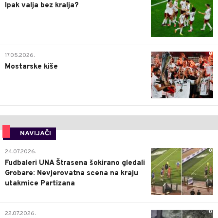
Ipak valja bez kralja?
0
17.05.2026.
Mostarske kiše
NAVIJAČI
0
24.07.2026.
Fudbaleri UNA Štrasena šokirano gledali
Grobare: Nevjerovatna scena na kraju
utakmice Partizana
0
22.07.2026.