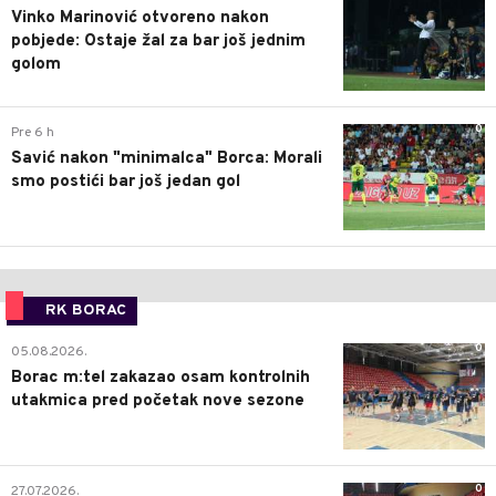
Vinko Marinović otvoreno nakon
pobjede: Ostaje žal za bar još jednim
golom
0
Pre 6 h
Savić nakon "minimalca" Borca: Morali
smo postići bar još jedan gol
RK BORAC
0
05.08.2026.
Borac m:tel zakazao osam kontrolnih
utakmica pred početak nove sezone
0
27.07.2026.