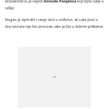
šesnaestercu je najviši
Gonzalo Pasijensa
koji loptu šalje u
rašlje.
Mogao je Ajntraht i ranije doći u vođstvo, ali Luka Jović u
dva navrata nije bio precizan, iako je bio u dobrim prilikama.