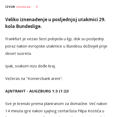
0
IZVOR
mondo.ba
Veliko iznenađenje u posljednjoj utakmici 29.
kola Bundeslige.
Frankfurt je vezao šest pobjeda u ligi, dok su posljednji
poraz nakon evropske utakmice u Bundesu doživijeli prije
deset susreta.
Ipak, svakom nizu dođe kraj.
Večeras na "Komercbank areni":
AJNTRAHT - AUGZBURG 1:3 (1:2)!
Sve je krenulo prema planiranom za domaćine. Već nakon
14 minuta igre nakon sjajnog centaršuta Filipa Kostića u