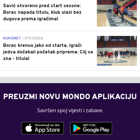
Savić otvoreno pred start sezone:
Borac napada titulu, klub ulazi bez
dugova prema igračima!
0
RUKOMET
27.07.2026.
|
Borac krenuo jako od starta, igrači
jedva dočekali početak priprema: Cilj se
zna - titula!
PREUZMI NOVU MONDO APLIKACIJU
Savršen spoj vijesti i zabave.