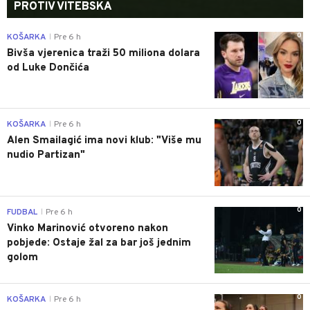
PROTIV VITEBSKA
0
KOŠARKA
Pre 6 h
|
Bivša vjerenica traži 50 miliona dolara
od Luke Dončića
0
KOŠARKA
Pre 6 h
|
Alen Smailagić ima novi klub: "Više mu
nudio Partizan"
0
FUDBAL
Pre 6 h
|
Vinko Marinović otvoreno nakon
pobjede: Ostaje žal za bar još jednim
golom
0
KOŠARKA
Pre 6 h
|