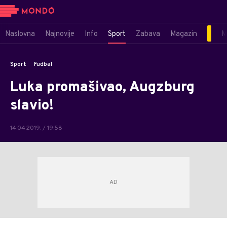
Naslovna
Najnovije
Info
Sport
Zabava
Magazin
M
Sport
Fudbal
Luka promašivao, Augzburg
slavio!
14.04.2019. / 19:58