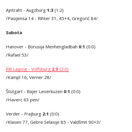
Ajntraht - Augzburg
1:3
(1:2)
/Pasijensa 14 - Rihter 31, 45+4, Gregorić 84/
Subota
Hanover - Borusija Menhengladbah
0:1
(0:0)
/Rafael 53/
RB Lajpcig - Volfsburg
2:0
(2:0)
/Kampl 16, Verner 28/
Štutgart - Bajer Leverkuzen
0:1
(0:0)
/Haverc 63 pen/
Verder - Frajburg
2:1
(0:0)
/Klasen 77, Gebre Selasije 85 - Valdšmit 90+3/