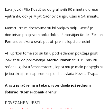
Luka Jović i Filip Kostić su odigrali svih 90 minuta u dresu
Ajntrahta, dok je Mijat Gaćinović u igru ušao u 54. minutu.
Momci i crnim dresovima su bili vidljivo bolji, Kostić je
dominirao po lijevom boku dok su Sebastijan Rode i Želson
Fernandes skoro svaki put bili prvi na lopti u sredini.
Ali, uprkos tome što su bili u podređenom polužaju gosti
ipak stižu do poravnanja.
Marko Rihter
se u 31. minutu
našao u gužvi u šesnaestercu, lopta mu je malo pobjegla ali
je ipak krajnjim naporom uspio da savlada Kevina Trapa.
A, isti igrač je na isteku prvog dijela još jednom
šokirao "Komercbank arenu".
POVEZANE VIJESTI