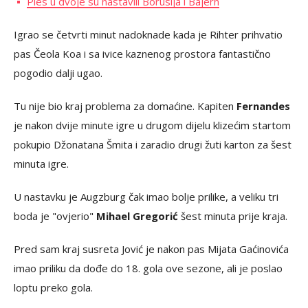
Ples u dvoje su nastavili Borusija i Bajern
Igrao se četvrti minut nadoknade kada je Rihter prihvatio
pas Čeola Koa i sa ivice kaznenog prostora fantastično
pogodio dalji ugao.
Tu nije bio kraj problema za domaćine. Kapiten
Fernandes
je nakon dvije minute igre u drugom dijelu klizećim startom
pokupio Džonatana Šmita i zaradio drugi žuti karton za šest
minuta igre.
U nastavku je Augzburg čak imao bolje prilike, a veliku tri
boda je "ovjerio"
Mihael Gregorić
šest minuta prije kraja.
Pred sam kraj susreta Jović je nakon pas Mijata Gaćinovića
imao priliku da dođe do 18. gola ove sezone, ali je poslao
loptu preko gola.