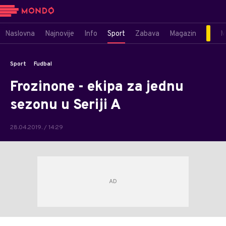
Naslovna
Najnovije
Info
Sport
Zabava
Magazin
M
Sport
Fudbal
Frozinone - ekipa za jednu
sezonu u Seriji A
28.04.2019. / 14:29