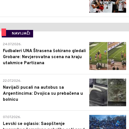
NAVIJAČI
0
24.07.2026.
Fudbaleri UNA Štrasena šokirano gledali
Grobare: Nevjerovatna scena na kraju
utakmice Partizana
0
22.07.2026.
Navijači pucali na autobus sa
Argentincima: Dvojica su prebačena u
bolnicu
1
07.07.2026.
Levski se oglasio: Saopštenje