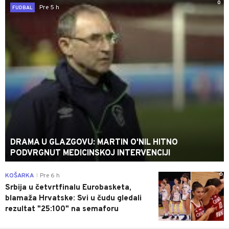
0
Pre 5 h
FUDBAL
DRAMA U GLAZGOVU: MARTIN O'NIL HITNO
PODVRGNUT MEDICINSKOJ INTERVENCIJI
0
KOŠARKA
Pre 6 h
|
Srbija u četvrtfinalu Eurobasketa,
blamaža Hrvatske: Svi u čudu gledali
rezultat "25:100" na semaforu