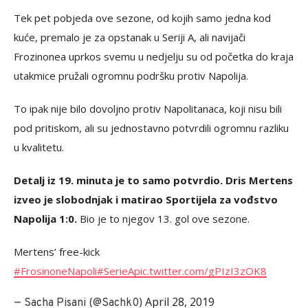
Tek pet pobjeda ove sezone, od kojih samo jedna kod
kuće, premalo je za opstanak u Seriji A, ali navijači
Frozinonea uprkos svemu u nedjelju su od početka do kraja
utakmice pružali ogromnu podršku protiv Napolija.
To ipak nije bilo dovoljno protiv Napolitanaca, koji nisu bili
pod pritiskom, ali su jednostavno potvrdili ogromnu razliku
u kvalitetu.
Detalj iz 19. minuta je to samo potvrdio. Dris Mertens
izveo je slobodnjak i matirao Sportijela za vođstvo
Napolija 1:0.
Bio je to njegov 13. gol ove sezone.
Mertens’ free-kick
#FrosinoneNapoli
#SerieA
pic.twitter.com/gPIzI3zOK8
April 28, 2019
— Sacha Pisani (@Sachk0)