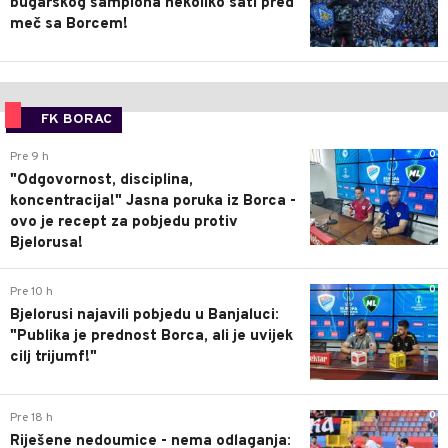
bugarskog šampiona nekoliko sati pred
meč sa Borcem!
FK BORAC
0
Pre 9 h
"Odgovornost, disciplina,
koncentracija!" Jasna poruka iz Borca -
ovo je recept za pobjedu protiv
Bjelorusa!
0
Pre 10 h
Bjelorusi najavili pobjedu u Banjaluci:
"Publika je prednost Borca, ali je uvijek
cilj trijumf!"
0
Pre 18 h
Riješene nedoumice - nema odlaganja: