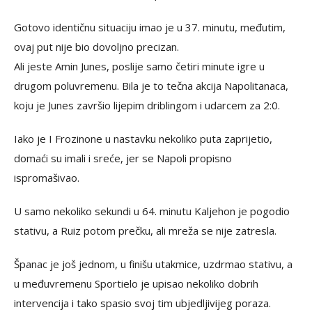
Gotovo identičnu situaciju imao je u 37. minutu, međutim,
ovaj put nije bio dovoljno precizan.
Ali jeste Amin Junes, poslije samo četiri minute igre u
drugom poluvremenu. Bila je to tečna akcija Napolitanaca,
koju je Junes završio lijepim driblingom i udarcem za 2:0.
Iako je I Frozinone u nastavku nekoliko puta zaprijetio,
domaći su imali i sreće, jer se Napoli propisno
ispromašivao.
U samo nekoliko sekundi u 64. minutu Kaljehon je pogodio
stativu, a Ruiz potom prečku, ali mreža se nije zatresla.
Španac je još jednom, u finišu utakmice, uzdrmao stativu, a
u međuvremenu Sportielo je upisao nekoliko dobrih
intervencija i tako spasio svoj tim ubjedljivijeg poraza.