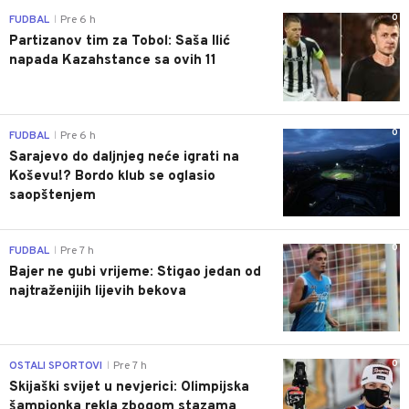
0
FUDBAL
Pre 6 h
|
Partizanov tim za Tobol: Saša Ilić
napada Kazahstance sa ovih 11
0
FUDBAL
Pre 6 h
|
Sarajevo do daljnjeg neće igrati na
Koševu!? Bordo klub se oglasio
saopštenjem
0
FUDBAL
Pre 7 h
|
Bajer ne gubi vrijeme: Stigao jedan od
najtraženijih lijevih bekova
0
OSTALI SPORTOVI
Pre 7 h
|
Skijaški svijet u nevjerici: Olimpijska
šampionka rekla zbogom stazama