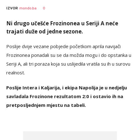
0
IZVOR
mondo.ba
Ni drugo učešće Frozinonea u Seriji A neće
trajati duže od jedne sezone.
Poslije dvije vezane pobjede početkom aprila navijači
Frozinonea ponadali su se da možda mogu i do opstanka u
Seriji A, ali tri poraza koja su uslijedila vratila su ih u surovu
realnost.
Poslije Intera i Kaljarija, i ekipa Napolija je u nedjelju
savladala Frozinone rezultatom 2:0 i ostavio ih na
pretposljednjem mjestu na tabeli.