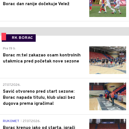
Borac dan ranije dočekuje Velež
RK BORAC
0
Pre 19 h
Borac m:tel zakazao osam kontrolnih
utakmica pred početak nove sezone
0
27.07.2026.
Savić otvoreno pred start sezone:
Borac napada titulu, klub ulazi bez
dugova prema igračima!
0
RUKOMET
27.07.2026.
|
Borac krenuo jako od starta, igrači