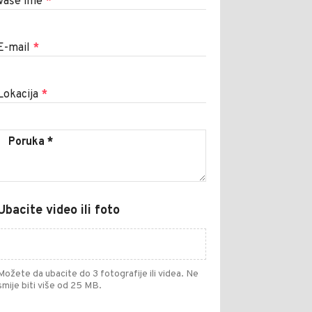
Vaše ime
*
E-mail
*
Lokacija
*
Ubacite video ili foto
Možete da ubacite do 3 fotografije ili videa. Ne
smije biti više od 25 MB.