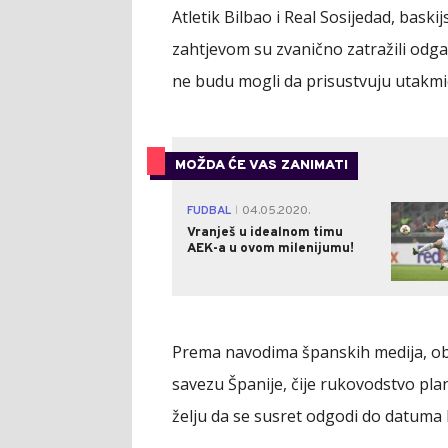
Atletik Bilbao i Real Sosijedad, baskij
zahtjevom su zvanično zatražili odgađ
ne budu mogli da prisustvuju utakmic
MOŽDA ĆE VAS ZANIMATI
FUDBAL
04.05.2020.
|
Vranješ u idealnom timu
AEK-a u ovom milenijumu!
Prema navodima španskih medija, ob
savezu Španije, čije rukovodstvo plan
želju da se susret odgodi do datuma 