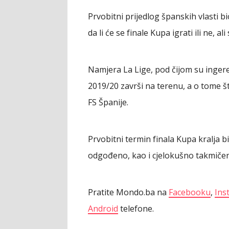
Prvobitni prijedlog španskih vlasti bi
da li će se finale Kupa igrati ili ne, a
Namjera La Lige, pod čijom su inger
2019/20 završi na terenu, a o tome št
FS Španije.
Prvobitni termin finala Kupa kralja bi
odgođeno, kao i cjelokušno takmičen
Pratite Mondo.ba na
Facebooku
,
Ins
Android
telefone.