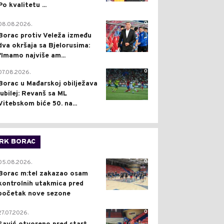
Po kvalitetu ...
0
08.08.2026.
Borac protiv Veleža između
dva okršaja sa Bjelorusima:
"Imamo najviše am...
0
07.08.2026.
Borac u Mađarskoj obilježava
jubilej: Revanš sa ML
Vitebskom biće 50. na...
RK BORAC
0
05.08.2026.
Borac m:tel zakazao osam
kontrolnih utakmica pred
početak nove sezone
0
27.07.2026.