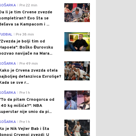
0
KOŠARKA
Pre 22 min
|
Da li je tim Crvene zvezde
kompletiran? Evo šta se
dešava sa Kampacom i ...
0
FUDBAL
Pre 38 min
|
"Zvezda je bolji tim od
Hapoela": Boško Đurovsku
pozvao navijače na Mara...
0
KOŠARKA
Pre 49 min
|
Kako je Crvena zvezda otela
najboljeg defanzivca Evrolige?
Kada se sve r...
0
KOŠARKA
Pre 1 h
|
"To da pitam Crnogorca od
140 kg mišića?": NBA
superstar nije smio da pi...
0
KOŠARKA
Pre 1 h
|
Ko je Nik Vejler Bab i šta
donosi Crvenoj zvezdi: U