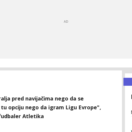
ralja pred navijačima nego da se
 tu opciju nego da igram Ligu Evrope",
fudbaler Atletika