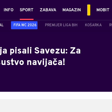
INFO
SPORT
ZABAVA
MAGAZIN
MOBIT
AL
FIFA WC 2026
PREMIJER LIGA BIH
KOŠARKA
R
ja pisali Savezu: Za
sustvo navijača!