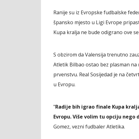
Ranije su iz Evropske fudbalske feder
špansko mjesto u Ligi Evrope pripas
Kupa kralja ne bude odigrano ove se
S obzirom da Valensija trenutno zauz
Atletik Bilbao ostao bez plasman na
prvenstvu. Real Sosijedad je na četv
u Evropu.
"
Radije bih igrao finale Kupa kral
Evropu. Više volim tu opciju nego 
Gomez, vezni fudbaler Atletika.