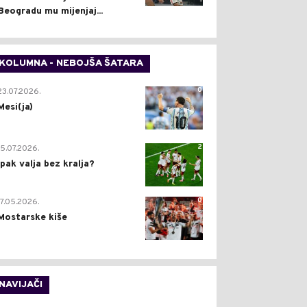
Beogradu mu mijenjaj...
KOLUMNA - NEBOJŠA ŠATARA
0
23.07.2026.
Mesi(ja)
2
15.07.2026.
Ipak valja bez kralja?
0
17.05.2026.
Mostarske kiše
NAVIJAČI