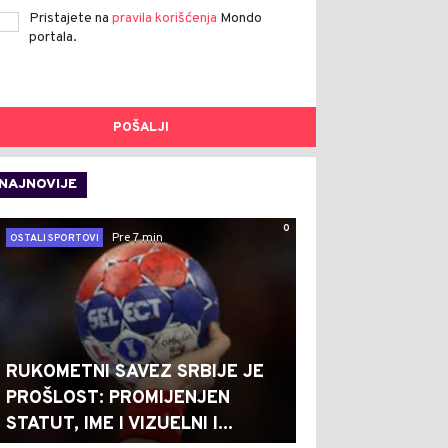
Pristajete na
pravila korišćenja
Mondo
portala.
POŠALJI
NAJNOVIJE
0
Pre 7 min
OSTALI SPORTOVI
RUKOMETNI SAVEZ SRBIJE JE
PROŠLOST: PROMIJENJEN
STATUT, IME I VIZUELNI I...