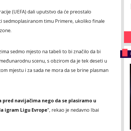
acije (UEFA) dali uputstvo da će preostalo
ti sedmoplasiranom timu Primere, ukoliko finale
zone.
ima sedmo mjesto na tabeli to bi značilo da bi
 međunarodnu scenu, s obzirom da je tek deseti u
rtom mjestu i za sada ne mora da se brine plasman
ja pred navijačima nego da se plasiramo u
da igram Ligu Evrope
"
, rekao je nedavno Ibai