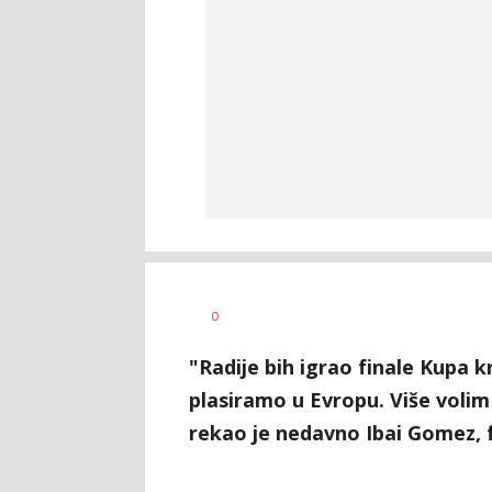
mondo.ba,
AUTOR
0
agencije
"Radije bih igrao finale Kupa k
plasiramo u Evropu. Više volim
rekao je nedavno Ibai Gomez, 