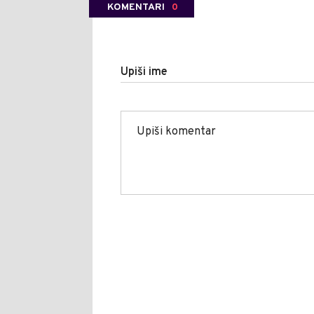
KOMENTARI
0
Upiši ime