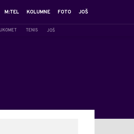
M:TEL
KOLUMNE
FOTO
JOŠ
UKOMET
TENIS
JOŠ