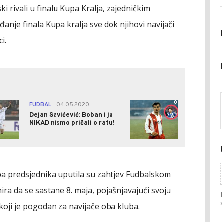
ski rivali u finalu Kupa Kralja, zajedničkim
anje finala Kupa kralja sve dok njihovi navijači
i.
1
0
FUDBAL
04.05.2020.
|
Dejan Savićević: Boban i ja
NIKAD nismo pričali o ratu!
a predsjednika uputila su zahtjev Fudbalskom
ira da se sastane 8. maja, pojašnjavajući svoju
koji je pogodan za navijače oba kluba.