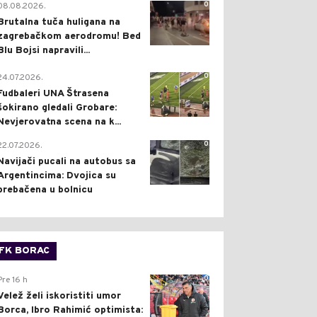
0
08.08.2026.
Brutalna tuča huligana na
zagrebačkom aerodromu! Bed
Blu Bojsi napravili...
0
24.07.2026.
Fudbaleri UNA Štrasena
šokirano gledali Grobare:
Nevjerovatna scena na k...
0
22.07.2026.
Navijači pucali na autobus sa
Argentincima: Dvojica su
prebačena u bolnicu
FK BORAC
0
Pre 16 h
Velež želi iskoristiti umor
Borca, Ibro Rahimić optimista: