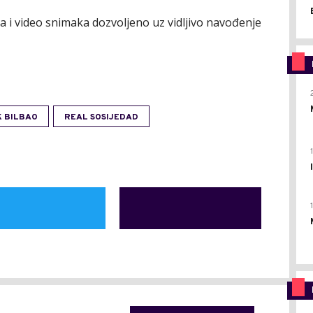
ija i video snimaka dozvoljeno uz vidljivo navođenje
K BILBAO
REAL SOSIJEDAD