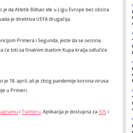
o je da Atletik Bilbao ide u Ligu Evrope bez obzira
li sada je direktiva UEFA drugačija.
encijom Primera i Segunda, jeste da se sezona
a će biti sa finalnim duelom Kupa kralja odlučiće
o je 18. april, ali je zbog pandemije korona virusa
je u Primeri.
tagramu
i
Twitteru
. Aplikacija je dostupna za
IOS
i