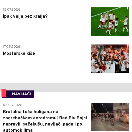
2
15.07.2026.
Ipak valja bez kralja?
0
17.05.2026.
Mostarske kiše
NAVIJAČI
0
08.08.2026.
Brutalna tuča huligana na
zagrebačkom aerodromu! Bed Blu Bojsi
napravili sačekušu, navijači padali po
automobilima