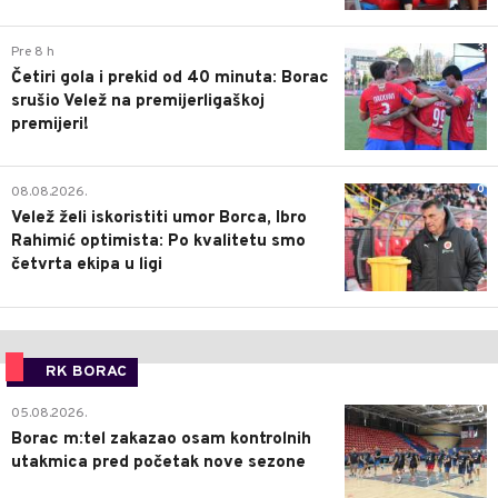
3
Pre 8 h
Četiri gola i prekid od 40 minuta: Borac
srušio Velež na premijerligaškoj
premijeri!
0
08.08.2026.
Velež želi iskoristiti umor Borca, Ibro
Rahimić optimista: Po kvalitetu smo
četvrta ekipa u ligi
RK BORAC
0
05.08.2026.
Borac m:tel zakazao osam kontrolnih
utakmica pred početak nove sezone