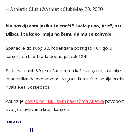
May 20, 2020
— Athletic Club (@AthleticClub)
Na baskijskom jeziku to znači "Hvala puno, Aric", a u
Bilbau i te kako imaju na čemu da mu se zahvale.
Španac je do svog 30. rođendana postigao 101 gol u
karijeri, da bi od tada dodao još čak 184!
Sada, sa punih 39 je došao red da kaže zbogom, iako nije
imao priliku da ove sezone zaigra u finalu Kupa kralja protiv
rivala Real Sosijedada.
Aduriz je
poslao poruku i svim navijačima Atletika
povodom
svog objavljivanja kraja karijere.
TAGOVI