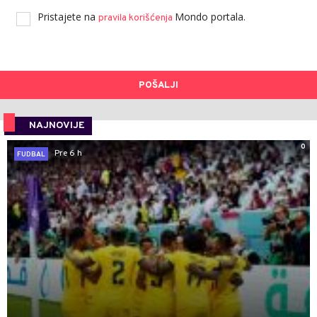
Pristajete na
Mondo portala.
pravila korišćenja
POŠALJI
NAJNOVIJE
0
Pre 6 h
FUDBAL