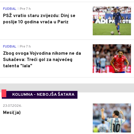
0
FUDBAL
Pre 7 h
|
PSŽ vratio staru zvijezdu: Dinj se
poslije 10 godina vraća u Pariz
0
FUDBAL
Pre 7 h
|
Zbog ovoga Vojvodina nikome ne da
Sukačeva: Treći gol za najvećeg
talenta "lala"
KOLUMNA - NEBOJŠA ŠATARA
0
23.07.2026.
Mesi(ja)