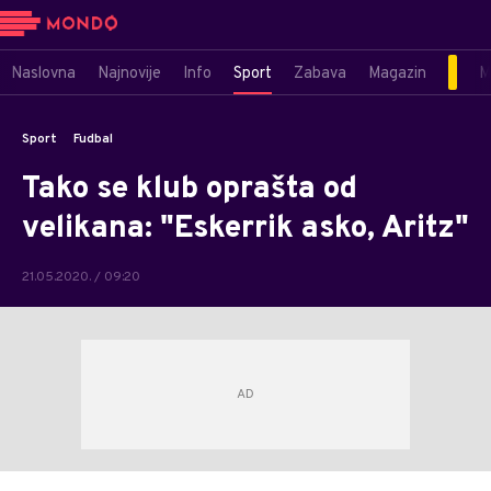
Naslovna
Najnovije
Info
Sport
Zabava
Magazin
M
Sport
Fudbal
Tako se klub oprašta od
velikana: "Eskerrik asko, Aritz"
21.05.2020. / 09:20