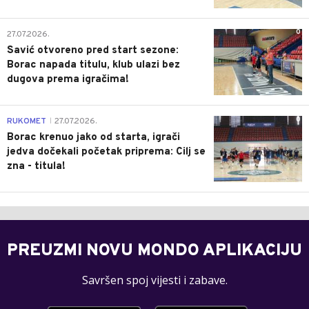
0
27.07.2026.
Savić otvoreno pred start sezone:
Borac napada titulu, klub ulazi bez
dugova prema igračima!
0
RUKOMET
27.07.2026.
|
Borac krenuo jako od starta, igrači
jedva dočekali početak priprema: Cilj se
zna - titula!
PREUZMI NOVU MONDO APLIKACIJU
Savršen spoj vijesti i zabave.