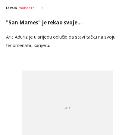
Nebojša
AUTOR
0
IZVOR
mondo.rs
Marković
"San Mames" je rekao svoje...
Aric Aduriz je u srijedu odlučio da stavi tačku na svoju
fenomenalnu karijeru.