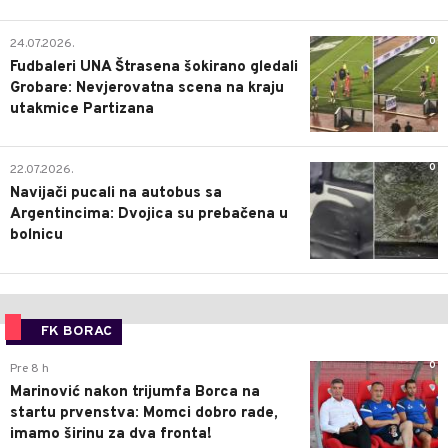
0
24.07.2026.
Fudbaleri UNA Štrasena šokirano gledali
Grobare: Nevjerovatna scena na kraju
utakmice Partizana
0
22.07.2026.
Navijači pucali na autobus sa
Argentincima: Dvojica su prebačena u
bolnicu
FK BORAC
0
Pre 8 h
Marinović nakon trijumfa Borca na
startu prvenstva: Momci dobro rade,
imamo širinu za dva fronta!