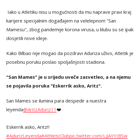
Iako u Atletiku nisu u mogućnosti da mu naprave pravi kraj
karijere specijalnim događajem na velelepnom "San
Mamesu", zbog pandemije korona virusa, u klubu su se ipak
dosjetili nove ideje.
Kako Bilbao nije mogao da pozdravi Aduriza uživo, Atletik je
posebnu poruku poslao spoljašnjosti stadiona.
"San Mames" je u srijedu uveče zasvetleo, a na njemu
se pojavila poruka "Eskerrik asko, Aritz".
San Mames se ilumina para despedir a nuestra
leyenda
@AritzAduriz11
❤️
Eskerrik asko, Aritz‼️
#AdurizLeyenda
#AthleticClub
pic.twitter.com/LjJAYYIBSw