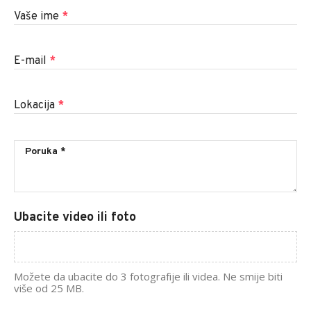
Vaše ime
*
E-mail
*
Lokacija
*
Ubacite video ili foto
Možete da ubacite do 3 fotografije ili videa. Ne smije biti
više od 25 MB.