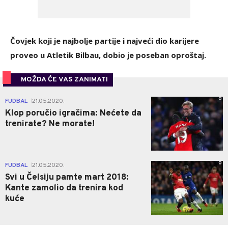
Čovjek koji je najbolje partije i najveći dio karijere
proveo u Atletik Bilbau, dobio je poseban oproštaj.
MOŽDA ĆE VAS ZANIMATI
0
FUDBAL
21.05.2020.
|
Klop poručio igračima: Nećete da
trenirate? Ne morate!
0
FUDBAL
21.05.2020.
|
Svi u Čelsiju pamte mart 2018:
Kante zamolio da trenira kod
kuće