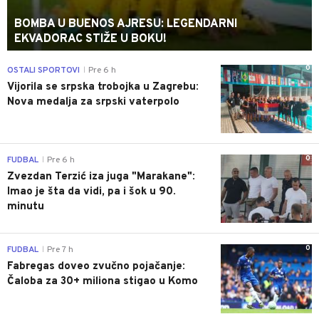
BOMBA U BUENOS AJRESU: LEGENDARNI
EKVADORAC STIŽE U BOKU!
0
OSTALI SPORTOVI
Pre 6 h
|
Vijorila se srpska trobojka u Zagrebu:
Nova medalja za srpski vaterpolo
0
FUDBAL
Pre 6 h
|
Zvezdan Terzić iza juga "Marakane":
Imao je šta da vidi, pa i šok u 90.
minutu
0
FUDBAL
Pre 7 h
|
Fabregas doveo zvučno pojačanje:
Čaloba za 30+ miliona stigao u Komo