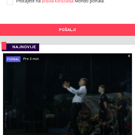
Pristajete na
Mondo portala.
pravila korišćenja
POŠALJI
NAJNOVIJE
0
Pre 3 min
FUDBAL