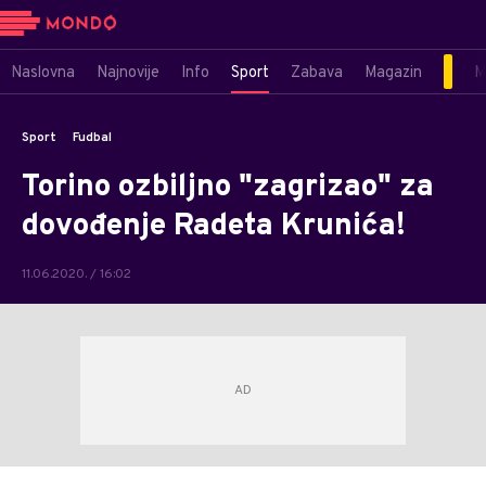
Naslovna
Najnovije
Info
Sport
Zabava
Magazin
M
Sport
Fudbal
Torino ozbiljno "zagrizao" za
dovođenje Radeta Krunića!
11.06.2020. / 16:02