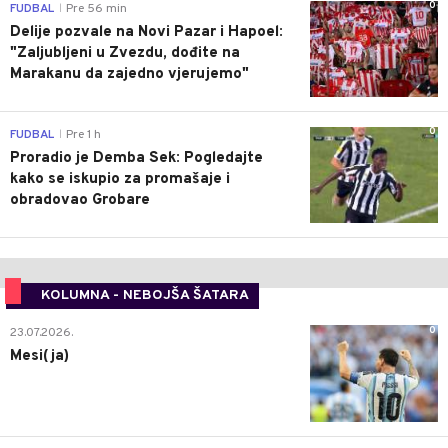
0
FUDBAL
Pre 56 min
|
Delije pozvale na Novi Pazar i Hapoel:
"Zaljubljeni u Zvezdu, dođite na
Marakanu da zajedno vjerujemo"
0
FUDBAL
Pre 1 h
|
Proradio je Demba Sek: Pogledajte
kako se iskupio za promašaje i
obradovao Grobare
KOLUMNA - NEBOJŠA ŠATARA
0
23.07.2026.
Mesi(ja)