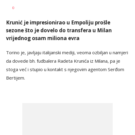
mondo.ba,
AUTOR
0
agencije
Krunić je impresionirao u Empoliju prošle
sezone što je dovelo do transfera u Milan
vrijednog osam miliona evra
Torino je, javljaju italijanski mediji, veoma ozbiljan u namjeri
da dovede bh. fudbalera Radeta Krunića iz Milana, pa je
stoga već i stupio u kontakt s njegovim agentom Serđom
Bertijem.