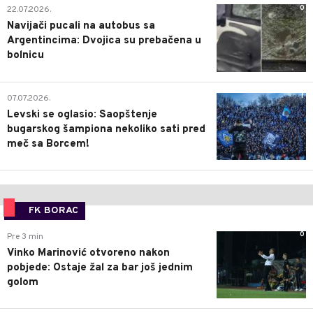
0
22.07.2026.
Navijači pucali na autobus sa
Argentincima: Dvojica su prebačena u
bolnicu
1
07.07.2026.
Levski se oglasio: Saopštenje
bugarskog šampiona nekoliko sati pred
meč sa Borcem!
FK BORAC
0
Pre 3 min
Vinko Marinović otvoreno nakon
pobjede: Ostaje žal za bar još jednim
golom