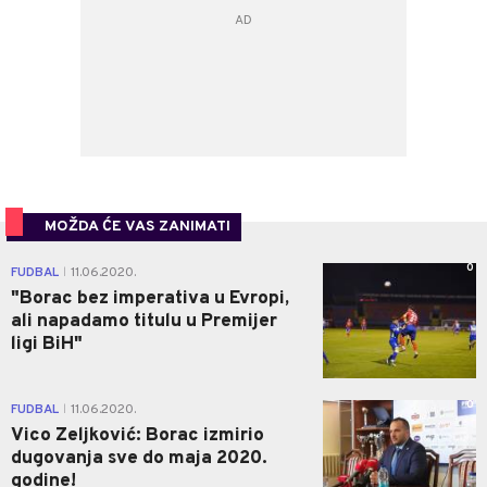
MOŽDA ĆE VAS ZANIMATI
0
FUDBAL
11.06.2020.
|
"Borac bez imperativa u Evropi,
ali napadamo titulu u Premijer
ligi BiH"
0
FUDBAL
11.06.2020.
|
Vico Zeljković: Borac izmirio
dugovanja sve do maja 2020.
godine!