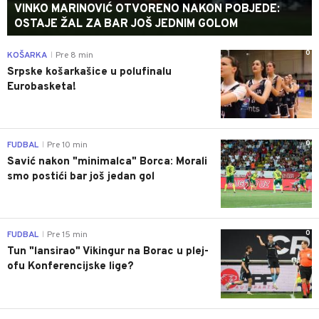
VINKO MARINOVIĆ OTVORENO NAKON POBJEDE:
OSTAJE ŽAL ZA BAR JOŠ JEDNIM GOLOM
0
KOŠARKA
Pre 8 min
|
Srpske košarkašice u polufinalu
Eurobasketa!
0
FUDBAL
Pre 10 min
|
Savić nakon "minimalca" Borca: Morali
smo postići bar još jedan gol
0
FUDBAL
Pre 15 min
|
Tun "lansirao" Vikingur na Borac u plej-
ofu Konferencijske lige?