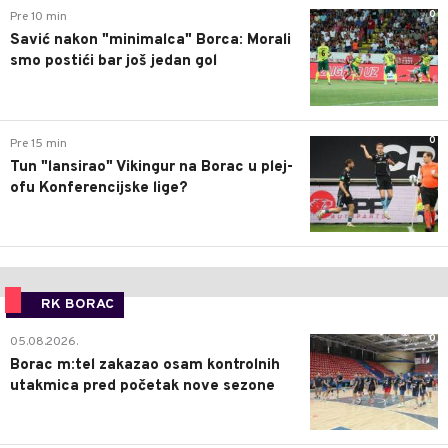
0
Pre 10 min
Savić nakon "minimalca" Borca: Morali
smo postići bar još jedan gol
0
Pre 15 min
Tun "lansirao" Vikingur na Borac u plej-
ofu Konferencijske lige?
RK BORAC
0
05.08.2026.
Borac m:tel zakazao osam kontrolnih
utakmica pred početak nove sezone