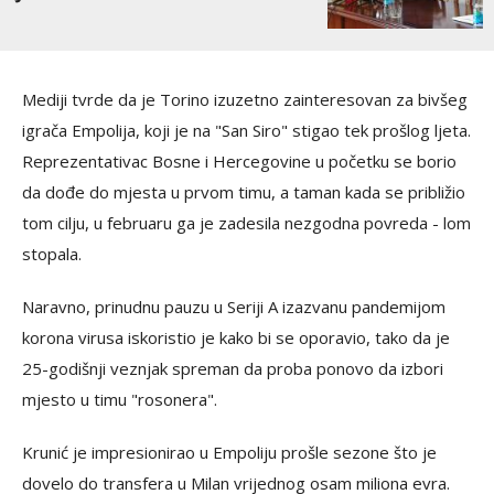
Mediji tvrde da je Torino izuzetno zainteresovan za bivšeg
igrača Empolija, koji je na "San Siro" stigao tek prošlog ljeta.
Reprezentativac Bosne i Hercegovine u početku se borio
da dođe do mjesta u prvom timu, a taman kada se približio
tom cilju, u februaru ga je zadesila nezgodna povreda - lom
stopala.
Naravno, prinudnu pauzu u Seriji A izazvanu pandemijom
korona virusa iskoristio je kako bi se oporavio, tako da je
25-godišnji veznjak spreman da proba ponovo da izbori
mjesto u timu
"
rosonera
"
.
Krunić je impresionirao u Empoliju prošle sezone što je
dovelo do transfera u Milan vrijednog osam miliona evra.