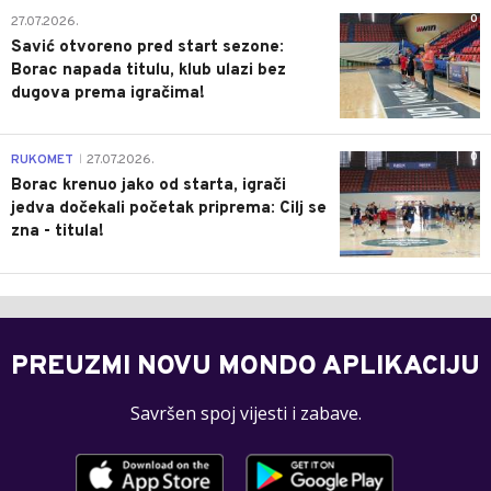
0
27.07.2026.
Savić otvoreno pred start sezone:
Borac napada titulu, klub ulazi bez
dugova prema igračima!
0
RUKOMET
27.07.2026.
|
Borac krenuo jako od starta, igrači
jedva dočekali početak priprema: Cilj se
zna - titula!
PREUZMI NOVU MONDO APLIKACIJU
Savršen spoj vijesti i zabave.