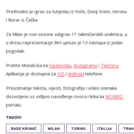
Prethodno je igrao za Sutjesku iz Foče, Donji Srem, Veronu
i Borac iz Čačka.
Za Milan je ove sezone odigrao 11 takmičarskih utakmica, a
u dresu reprezentacije BiH upisao je 13 nastupa iz jedan
pogodak.
Pratite Mondo.ba na
Facebooku
,
Instagramu
i
Twitteru
.
Aplikacija je dostupna za
IOS
i
Android
telefone.
Preuzimanje teksta, vijesti, fotografija i video snimaka
dozvoljeno uz vidljivo navođenje izvora i linka ka
MONDO
portalu.
TAGOVI
RADE KRUNIĆ
MILAN
TORINO
ITALIJA
TRAN