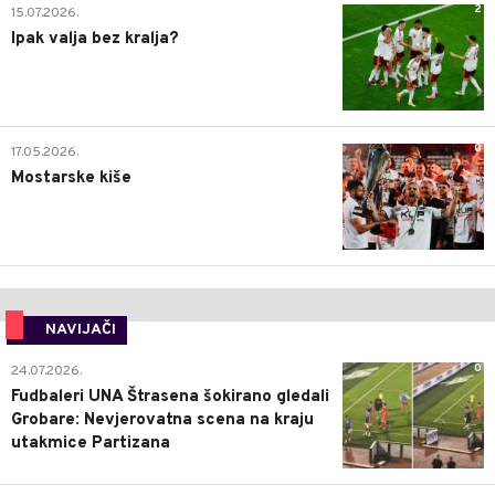
2
15.07.2026.
Ipak valja bez kralja?
0
17.05.2026.
Mostarske kiše
NAVIJAČI
0
24.07.2026.
Fudbaleri UNA Štrasena šokirano gledali
Grobare: Nevjerovatna scena na kraju
utakmice Partizana