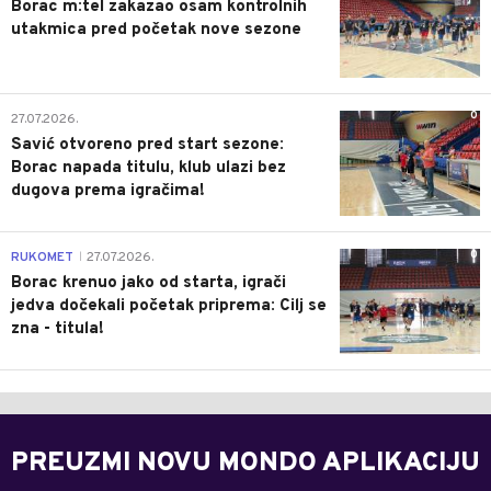
Borac m:tel zakazao osam kontrolnih
utakmica pred početak nove sezone
0
27.07.2026.
Savić otvoreno pred start sezone:
Borac napada titulu, klub ulazi bez
dugova prema igračima!
0
RUKOMET
27.07.2026.
|
Borac krenuo jako od starta, igrači
jedva dočekali početak priprema: Cilj se
zna - titula!
PREUZMI NOVU MONDO APLIKACIJU