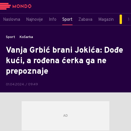
Naslovna
Najnovije
Info
Sport
Zabava
Magazin
M
Sport
Košarka
Vanja Grbić brani Jokića: Dođe
kući, a rođena ćerka ga ne
prepoznaje
01.04.2024. / 09:49