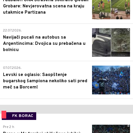
Fudbaleri UNA Štrasena šokirano gledali
Grobare: Nevjerovatna scena na kraju
utakmice Partizana
0
22.07.2026.
Navijači pucali na autobus sa
Argentincima: Dvojica su prebačena u
bolnicu
1
07.07.2026.
Levski se oglasio: Saopštenje
bugarskog šampiona nekoliko sati pred
meč sa Borcem!
FK BORAC
0
Pre 2 h