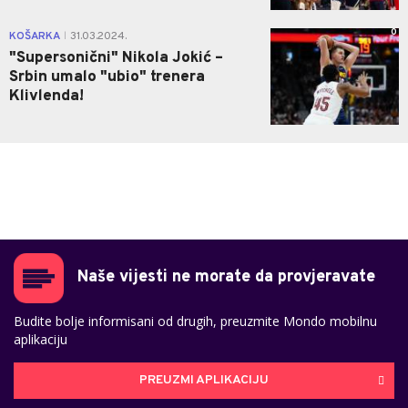
0
KOŠARKA
31.03.2024.
|
"Supersonični" Nikola Jokić –
Srbin umalo "ubio" trenera
Klivlenda!
Naše vijesti ne morate da provjeravate
Budite bolje informisani od drugih, preuzmite Mondo mobilnu
aplikaciju
PREUZMI APLIKACIJU