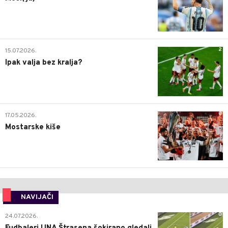
2
15.07.2026.
Ipak valja bez kralja?
0
17.05.2026.
Mostarske kiše
NAVIJAČI
0
24.07.2026.