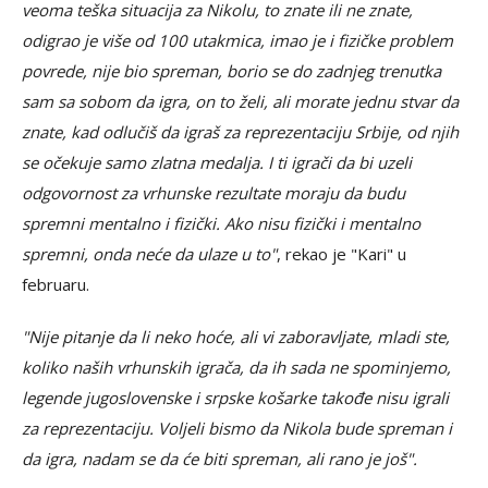
veoma teška situacija za Nikolu, to znate ili ne znate,
odigrao je više od 100 utakmica, imao je i fizičke problem
povrede, nije bio spreman, borio se do zadnjeg trenutka
sam sa sobom da igra, on to želi, ali morate jednu stvar da
znate, kad odlučiš da igraš za reprezentaciju Srbije, od njih
se očekuje samo zlatna medalja. I ti igrači da bi uzeli
odgovornost za vrhunske rezultate moraju da budu
spremni mentalno i fizički. Ako nisu fizički i mentalno
spremni, onda neće da ulaze u to"
, rekao je "Kari" u
februaru.
"Nije pitanje da li neko hoće, ali vi zaboravljate, mladi ste,
koliko naših vrhunskih igrača, da ih sada ne spominjemo,
legende jugoslovenske i srpske košarke takođe nisu igrali
za reprezentaciju. Voljeli bismo da Nikola bude spreman i
da igra, nadam se da će biti spreman, ali rano je još".