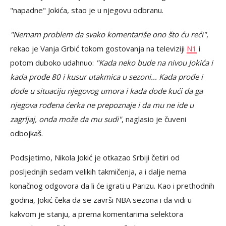
"napadne" Jokića, stao je u njegovu odbranu.
"Nemam problem da svako komentariše ono što ću reći"
,
rekao je Vanja Grbić tokom gostovanja na televiziji
N1
i
potom duboko udahnuo:
"Kada neko bude na nivou Jokića i
kada prođe 80 i kusur utakmica u sezoni... Kada prođe i
dođe u situaciju njegovog umora i kada dođe kući da ga
njegova rođena ćerka ne prepoznaje i da mu ne ide u
zagrljaj, onda može da mu sudi"
, naglasio je čuveni
odbojkaš.
Podsjetimo, Nikola Jokić je otkazao Srbiji četiri od
posljednjih sedam velikih takmičenja, a i dalje nema
konačnog odgovora da li će igrati u Parizu. Kao i prethodnih
godina, Jokić čeka da se završi NBA sezona i da vidi u
kakvom je stanju, a prema komentarima selektora