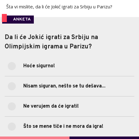
Šta vi mislite, da li će Jokić igrati za Srbiju u Parizu?
ANKETA
Da li će Jokić igrati za Srbiju na
Da li će Jokić igrati za Srbiju na
Olimpijskim igrama u Parizu?
Olimpijskim igrama u Parizu?
Hoće sigurno!
100%
Hoće sigurno!
(3)
Nisam siguran, nešto se tu dešava...
0%
Nisam siguran, nešto se tu dešava...
(0)
Ne verujem da će igrati!
0%
Ne verujem da će igrati!
(0)
Što se mene tiče i ne mora da igra!
0%
Što se mene tiče i ne mora da igra!
(0)