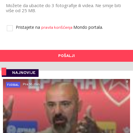
Možete da ubacite do 3 fotografije ili videa. Ne smije biti
više od 25 MB.
Pristajete na
Mondo portala.
pravila korišćenja
POŠALJI
NAJNOVIJE
0
Pre 16 min
FUDBAL