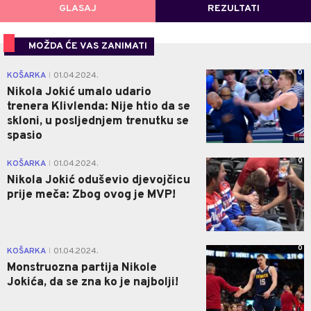
GLASAJ
REZULTATI
POVRATAK NA GLASANJE
MOŽDA ĆE VAS ZANIMATI
0
KOŠARKA
01.04.2024.
|
Nikola Jokić umalo udario
trenera Klivlenda: Nije htio da se
skloni, u posljednjem trenutku se
spasio
0
KOŠARKA
01.04.2024.
|
Nikola Jokić oduševio djevojčicu
prije meča: Zbog ovog je MVP!
0
KOŠARKA
01.04.2024.
|
Monstruozna partija Nikole
Jokića, da se zna ko je najbolji!