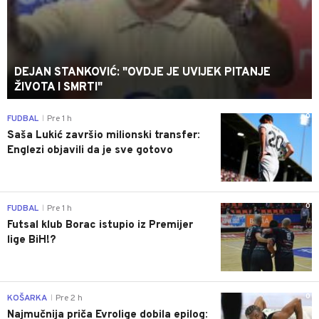
DEJAN STANKOVIĆ: "OVDJE JE UVIJEK PITANJE
ŽIVOTA I SMRTI"
0
FUDBAL
Pre 1 h
|
Saša Lukić završio milionski transfer:
Englezi objavili da je sve gotovo
0
FUDBAL
Pre 1 h
|
Futsal klub Borac istupio iz Premijer
lige BiH!?
0
KOŠARKA
Pre 2 h
|
Najmučnija priča Evrolige dobila epilog: