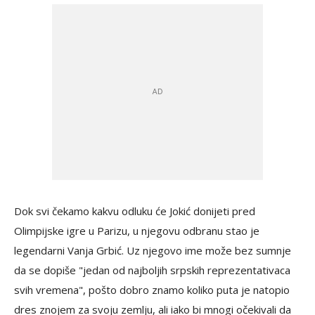
Dok svi čekamo kakvu odluku će Jokić donijeti pred
Olimpijske igre u Parizu, u njegovu odbranu stao je
legendarni Vanja Grbić. Uz njegovo ime može bez sumnje
da se dopiše "jedan od najboljih srpskih reprezentativaca
svih vremena", pošto dobro znamo koliko puta je natopio
dres znojem za svoju zemlju, ali iako bi mnogi očekivali da