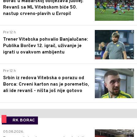
Borac u Mađarskoj obilježava jubilej:
Revanš sa ML Vitebskom biće 50.
nastup crveno-plavih u Evropi!
0
Pre 12 h
Trener Vitebska pohvalio Banjalučane:
Publika Borčev 12. igrač, uživanje je
igrati u ovakvom ambijentu
0
Pre 12 h
Srbin iz redova Vitebska o porazu od
Borca: Crveni karton nas je poremetio,
ali ide revanš - ništa još nije gotovo
RK BORAC
0
05.08.2026.