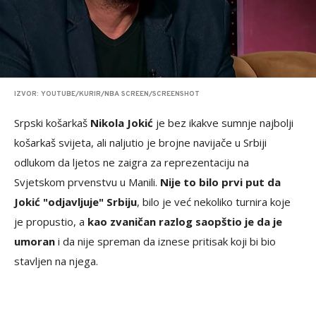
IZVOR: YOUTUBE/KURIR/NBA SCREEN/SCREENSHOT
Srpski košarkaš
Nikola Jokić
je bez ikakve sumnje najbolji
košarkaš svijeta, ali naljutio je brojne navijače u Srbiji
odlukom da ljetos ne zaigra za reprezentaciju na
Svjetskom prvenstvu u Manili.
Nije to bilo prvi put da
Jokić "odjavljuje" Srbiju
, bilo je već nekoliko turnira koje
je propustio, a
kao zvaničan razlog saopštio je da je
umoran
i da nije spreman da iznese pritisak koji bi bio
stavljen na njega.