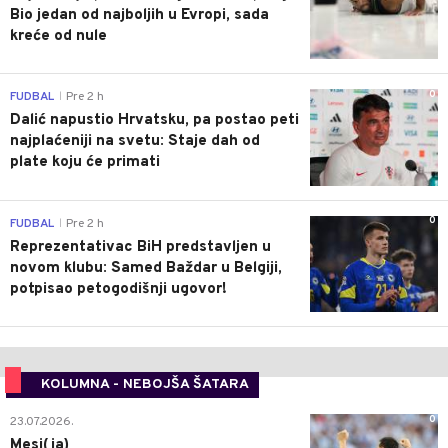
Bio jedan od najboljih u Evropi, sada
kreće od nule
0
FUDBAL
Pre 2 h
|
Dalić napustio Hrvatsku, pa postao peti
najplaćeniji na svetu: Staje dah od
plate koju će primati
0
FUDBAL
Pre 2 h
|
Reprezentativac BiH predstavljen u
novom klubu: Samed Baždar u Belgiji,
potpisao petogodišnji ugovor!
KOLUMNA - NEBOJŠA ŠATARA
0
23.07.2026.
Mesi(ja)