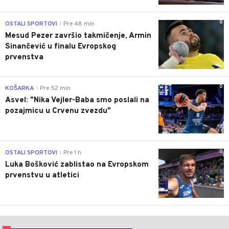
0
OSTALI SPORTOVI
Pre 48 min
|
Mesud Pezer završio takmičenje, Armin
Sinančević u finalu Evropskog
prvenstva
0
KOŠARKA
Pre 52 min
|
Asvel: "Nika Vejler-Baba smo poslali na
pozajmicu u Crvenu zvezdu"
0
OSTALI SPORTOVI
Pre 1 h
|
Luka Bošković zablistao na Evropskom
prvenstvu u atletici