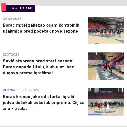
RK BORAC
0
05.08.2026.
Borac m:tel zakazao osam kontrolnih
utakmica pred početak nove sezone
0
27.07.2026.
Savić otvoreno pred start sezone:
Borac napada titulu, klub ulazi bez
dugova prema igračima!
0
RUKOMET
27.07.2026.
|
Borac krenuo jako od starta, igrači
jedva dočekali početak priprema: Cilj se
zna - titula!