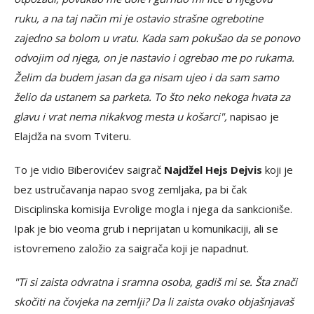
ruku, a na taj način mi je ostavio strašne ogrebotine
zajedno sa bolom u vratu. Kada sam pokušao da se ponovo
odvojim od njega, on je nastavio i ogrebao me po rukama.
Želim da budem jasan da ga nisam ujeo i da sam samo
želio da ustanem sa parketa. To što neko nekoga hvata za
glavu i vrat nema nikakvog mesta u košarci",
napisao je
Elajdža na svom Tviteru.
To je vidio Biberovićev saigrač
Najdžel Hejs Dejvis
koji je
bez ustručavanja napao svog zemljaka, pa bi čak
Disciplinska komisija Evrolige mogla i njega da sankcioniše.
Ipak je bio veoma grub i neprijatan u komunikaciji, ali se
istovremeno založio za saigrača koji je napadnut.
"Ti si zaista odvratna i sramna osoba, gadiš mi se. Šta znači
skočiti na čovjeka na zemlji? Da li zaista ovako objašnjavaš