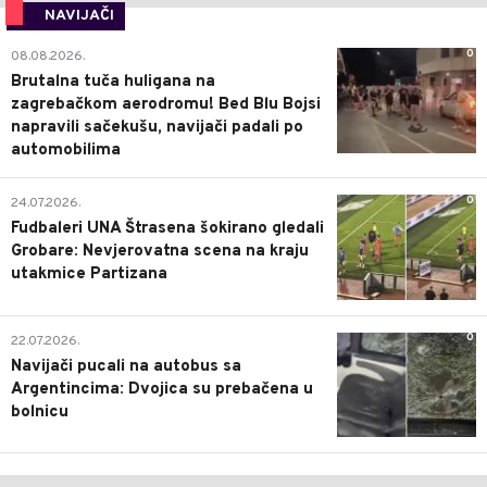
NAVIJAČI
0
08.08.2026.
Brutalna tuča huligana na
zagrebačkom aerodromu! Bed Blu Bojsi
napravili sačekušu, navijači padali po
automobilima
0
24.07.2026.
Fudbaleri UNA Štrasena šokirano gledali
Grobare: Nevjerovatna scena na kraju
utakmice Partizana
0
22.07.2026.
Navijači pucali na autobus sa
Argentincima: Dvojica su prebačena u
bolnicu