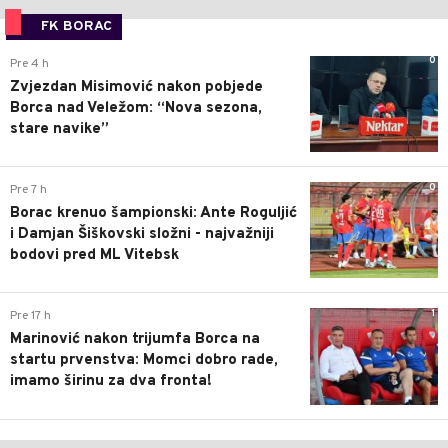
FK BORAC
0
Pre 4 h
Zvjezdan Misimović nakon pobjede
Borca nad Veležom: “Nova sezona,
stare navike”
0
Pre 7 h
Borac krenuo šampionski: Ante Roguljić
i Damjan Šiškovski složni - najvažniji
bodovi pred ML Vitebsk
1
Pre 17 h
Marinović nakon trijumfa Borca na
startu prvenstva: Momci dobro rade,
imamo širinu za dva fronta!