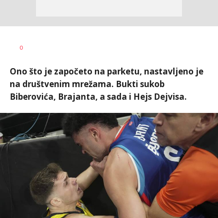
Dragan
AUTOR
0
Šutvić
Ono što je započeto na parketu, nastavljeno je
na društvenim mrežama. Bukti sukob
Biberovića, Brajanta, a sada i Hejs Dejvisa.