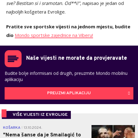
sve? Bestitan si i sramotan. Od**i!",
napisao je jedan od
najboljih košgetera Evrolige.
Pratite sve sportske vijesti na jednom mjestu, budite
dio
Mondo sportske zajednice na Viberu!
Naše vijesti ne morate da provjeravate
Budite bolje informisani od drugih, preuzmite Mondo mobilnu
aplikaciju
PREUZMI APLIKACIJU
VIŠE VIJESTI IZ EVROLIGE
0
KOŠARKA
13.10.2024.
|
"Nema šanse da je Smailagić to