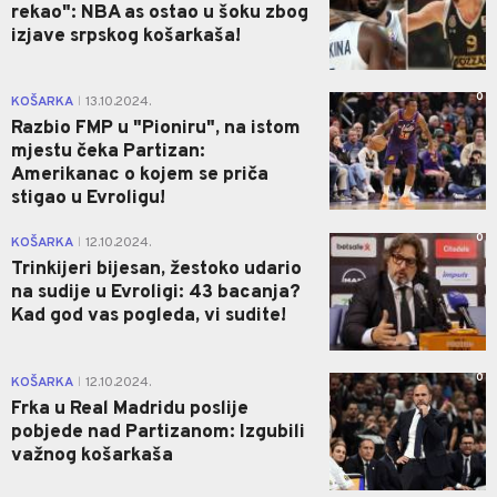
rekao": NBA as ostao u šoku zbog
izjave srpskog košarkaša!
0
KOŠARKA
13.10.2024.
|
Razbio FMP u "Pioniru", na istom
mjestu čeka Partizan:
Amerikanac o kojem se priča
stigao u Evroligu!
0
KOŠARKA
12.10.2024.
|
Trinkijeri bijesan, žestoko udario
na sudije u Evroligi: 43 bacanja?
Kad god vas pogleda, vi sudite!
0
KOŠARKA
12.10.2024.
|
Frka u Real Madridu poslije
pobjede nad Partizanom: Izgubili
važnog košarkaša