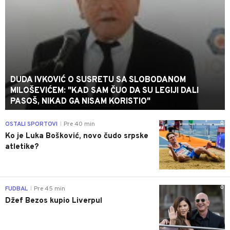
DUDA IVKOVIĆ O SUSRETU SA SLOBODANOM
MILOŠEVIĆEM: "KAD SAM ČUO DA SU LEGIJI DALI
PASOŠ, NIKAD GA NISAM KORISTIO"
0
OSTALI SPORTOVI
Pre 40 min
|
Ko je Luka Bošković, novo čudo srpske
atletike?
0
FUDBAL
Pre 45 min
|
Džef Bezos kupio Liverpul