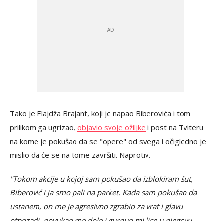
Tako je Elajdža Brajant, koji je napao Biberovića i tom
prilikom ga ugrizao,
objavio svoje ožiljke
i post na Tviteru
na kome je pokušao da se "opere" od svega i očigledno je
mislio da će se na tome završiti. Naprotiv.
"Tokom akcije u kojoj sam pokušao da izblokiram šut,
Biberović i ja smo pali na parket. Kada sam pokušao da
ustanem, on me je agresivno zgrabio za vrat i glavu
otpozadi, povukao me dole i gurnuo mi lice u njegovu