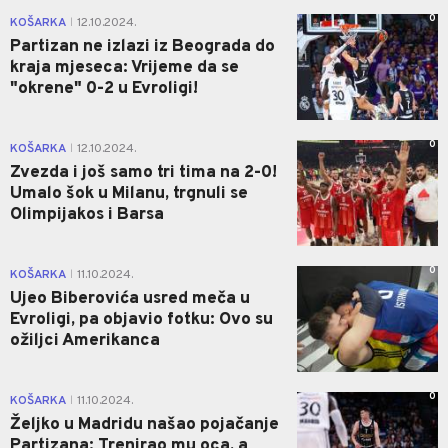
0
KOŠARKA
12.10.2024.
|
Partizan ne izlazi iz Beograda do
kraja mjeseca: Vrijeme da se
"okrene" 0-2 u Evroligi!
0
KOŠARKA
12.10.2024.
|
Zvezda i još samo tri tima na 2-0!
Umalo šok u Milanu, trgnuli se
Olimpijakos i Barsa
0
KOŠARKA
11.10.2024.
|
Ujeo Biberovića usred meča u
Evroligi, pa objavio fotku: Ovo su
ožiljci Amerikanca
0
KOŠARKA
11.10.2024.
|
Željko u Madridu našao pojačanje
Partizana: Trenirao mu oca, a