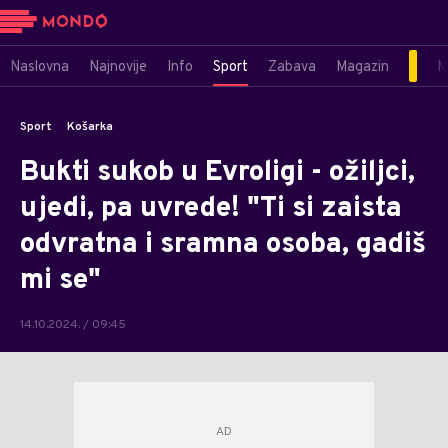
Naslovna
Najnovije
Info
Sport
Zabava
Magazin
M
Sport
Košarka
Bukti sukob u Evroligi - ožiljci,
ujedi, pa uvrede! "Ti si zaista
odvratna i sramna osoba, gadiš
mi se"
14.10.2024. / 09:45