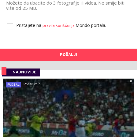
Možete da ubacite do 3 fotografije ili videa. Ne smije biti
više od 25 MB.
Pristajete na
Mondo portala.
pravila korišćenja
POŠALJI
NAJNOVIJE
0
Pre 12 min
FUDBAL