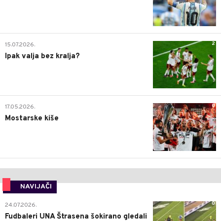
2
15.07.2026.
Ipak valja bez kralja?
0
17.05.2026.
Mostarske kiše
NAVIJAČI
0
24.07.2026.
Fudbaleri UNA Štrasena šokirano gledali