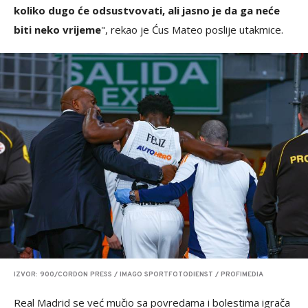
koliko dugo će odsustvovati, ali jasno je da ga neće
biti neko vrijeme
", rekao je Ćus Mateo poslije utakmice.
IZVOR: 900/CORDON PRESS / IMAGO SPORTFOTODIENST / PROFIMEDIA
Real Madrid se već mučio sa povredama i bolestima igrača