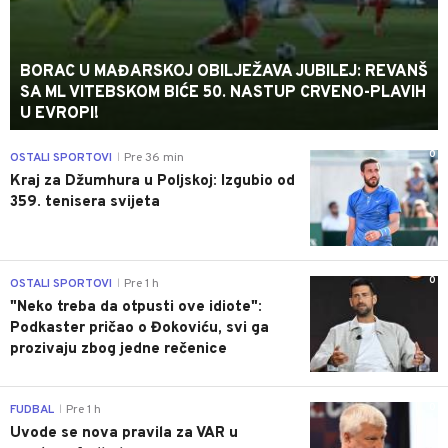
BORAC U MAĐARSKOJ OBILJEŽAVA JUBILEJ: REVANŠ
SA ML VITEBSKOM BIĆE 50. NASTUP CRVENO-PLAVIH
U EVROPI!
0
OSTALI SPORTOVI
Pre 36 min
|
Kraj za Džumhura u Poljskoj: Izgubio od
359. tenisera svijeta
0
OSTALI SPORTOVI
Pre 1 h
|
"Neko treba da otpusti ove idiote":
Podkaster pričao o Đokoviću, svi ga
prozivaju zbog jedne rečenice
0
FUDBAL
Pre 1 h
|
Uvode se nova pravila za VAR u