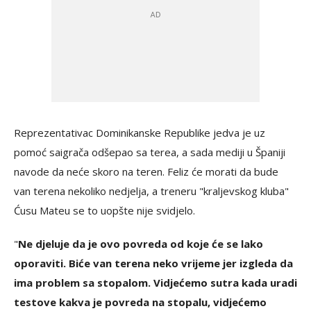
Reprezentativac Dominikanske Republike jedva je uz
pomoć saigrača odšepao sa terea, a sada mediji u Španiji
navode da neće skoro na teren. Feliz će morati da bude
van terena nekoliko nedjelja, a treneru "kraljevskog kluba"
Ćusu Mateu se to uopšte nije svidjelo.
"
Ne djeluje da je ovo povreda od koje će se lako
oporaviti. Biće van terena neko vrijeme jer izgleda da
ima problem sa stopalom. Vidjećemo sutra kada uradi
testove kakva je povreda na stopalu, vidjećemo