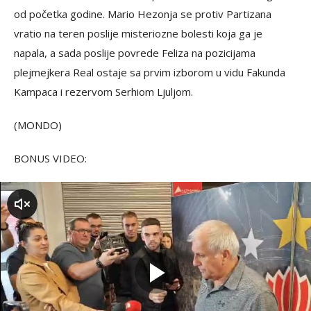
od početka godine. Mario Hezonja se protiv Partizana
vratio na teren poslije misteriozne bolesti koja ga je
napala, a sada poslije povrede Feliza na pozicijama
plejmejkera Real ostaje sa prvim izborom u vidu Fakunda
Kampaca i rezervom Serhiom Ljuljom.
(MONDO)
BONUS VIDEO:
zvuk