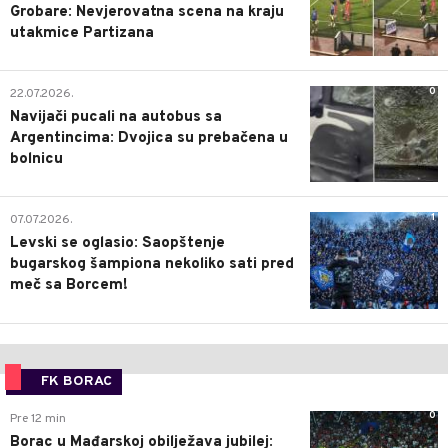
Grobare: Nevjerovatna scena na kraju
utakmice Partizana
0
22.07.2026.
Navijači pucali na autobus sa
Argentincima: Dvojica su prebačena u
bolnicu
1
07.07.2026.
Levski se oglasio: Saopštenje
bugarskog šampiona nekoliko sati pred
meč sa Borcem!
FK BORAC
0
Pre 12 min
Borac u Mađarskoj obilježava jubilej: