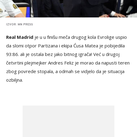
IZVOR: MN PRESS
Real Madrid
je u u finišu meča drugog kola Evrolige uspio
da slomi otpor Partizana i ekipa Ćusa Matea je pobijedila
93:86. ali je ostala bez jako bitnog igrača! Već u drugoj
četvrtini plejmejker Andres Feliz je morao da napusti teren
zbog povrede stopala, a odmah se vidjelo da je situacija
ozbiljna.