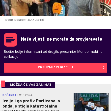
IZVOR: MONDO/TIJANA JEVTIĆ
Naše vijesti ne morate da provjeravate
Budite bolje informisani od drugih, preuzmite Mondo mobilnu
aplikaciju
PREUZMI APLIKACIJU
MOŽDA ĆE VAS ZANIMATI
0
KOŠARKA
11.10.2024.
|
Iznijeli ga protiv Partizana, a
onda je stigla katastrofalna