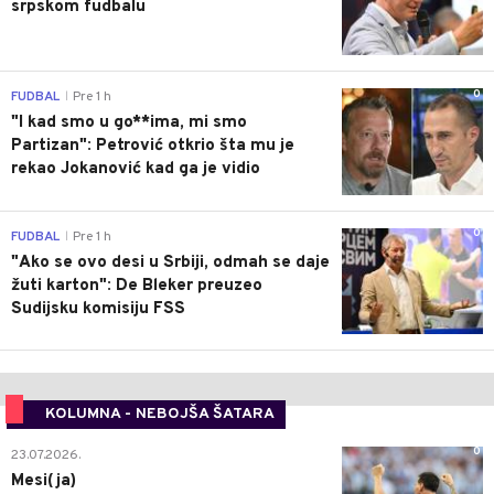
srpskom fudbalu
0
FUDBAL
Pre 1 h
|
"I kad smo u go**ima, mi smo
Partizan": Petrović otkrio šta mu je
rekao Jokanović kad ga je vidio
0
FUDBAL
Pre 1 h
|
"Ako se ovo desi u Srbiji, odmah se daje
žuti karton": De Bleker preuzeo
Sudijsku komisiju FSS
KOLUMNA - NEBOJŠA ŠATARA
0
23.07.2026.
Mesi(ja)