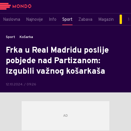
Naslovna
Najnovije
Info
Sport
Zabava
Magazin
M
Sport
Košarka
Frka u Real Madridu poslije
pobjede nad Partizanom:
Izgubili važnog košarkaša
12.10.2024. / 09:26