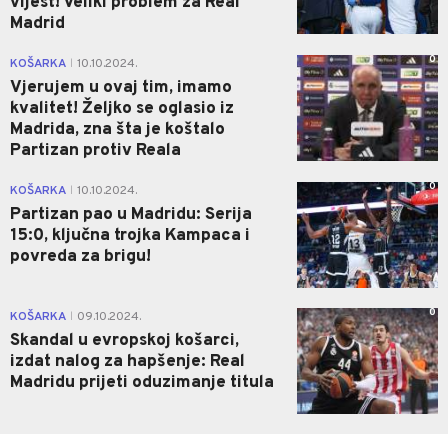
vijest! Veliki problem za Real
Madrid
0
KOŠARKA
10.10.2024.
|
Vjerujem u ovaj tim, imamo
kvalitet! Željko se oglasio iz
Madrida, zna šta je koštalo
Partizan protiv Reala
0
KOŠARKA
10.10.2024.
|
Partizan pao u Madridu: Serija
15:0, ključna trojka Kampaca i
povreda za brigu!
0
KOŠARKA
09.10.2024.
|
Skandal u evropskoj košarci,
izdat nalog za hapšenje: Real
Madridu prijeti oduzimanje titula