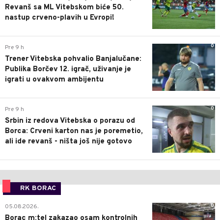
Revanš sa ML Vitebskom biće 50.
nastup crveno-plavih u Evropi!
0
Pre 9 h
Trener Vitebska pohvalio Banjalučane:
Publika Borčev 12. igrač, uživanje je
igrati u ovakvom ambijentu
0
Pre 9 h
Srbin iz redova Vitebska o porazu od
Borca: Crveni karton nas je poremetio,
ali ide revanš - ništa još nije gotovo
RK BORAC
0
05.08.2026.
Borac m:tel zakazao osam kontrolnih