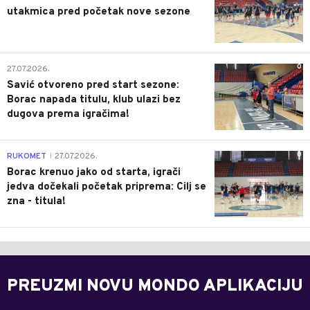
utakmica pred početak nove sezone
0
27.07.2026.
Savić otvoreno pred start sezone:
Borac napada titulu, klub ulazi bez
dugova prema igračima!
0
RUKOMET
27.07.2026.
|
Borac krenuo jako od starta, igrači
jedva dočekali početak priprema: Cilj se
zna - titula!
PREUZMI NOVU MONDO APLIKACIJU