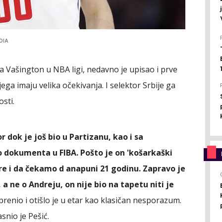
DIA
 Vašington u NBA ligi, nedavno je upisao i prve
ega imaju velika očekivanja. I selektor Srbije ga
osti.
 dok je još bio u Partizanu, kao i sa
 dokumenta u FIBA. Pošto je on 'košarkaški
e i da čekamo d anapuni 21 godinu. Zapravo je
 a ne o Andreju, on nije bio na tapetu niti je
 prenio i otišlo je u etar kao klasičan nesporazum.
snio je Pešić.