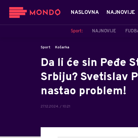
NASLOVNA
NAJNOVIJE
Sport:
NAJNOVIJE
FUDB
Sport
Košarka
Da li će sin Peđe S
Srbiju? Svetislav 
nastao problem!
27.12.2024. / 10:21