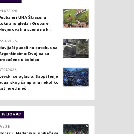
0
24.07.2026.
Fudbaleri UNA Štrasena
šokirano gledali Grobare:
Nevjerovatna scena na k...
0
22.07.2026.
Navijači pucali na autobus sa
Argentincima: Dvojica su
prebačena u bolnicu
1
07.07.2026.
Levski se oglasio: Saopštenje
bugarskog šampiona nekoliko
sati pred meč ...
FK BORAC
0
Pre 3 h
Borac u Mađarskoj obilježava