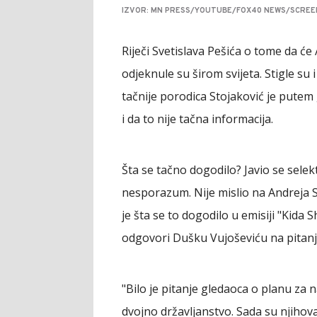
IZVOR: MN PRESS/YOUTUBE/FOX40 NEWS/SCRE
Riječi Svetislava Pešića o tome da će 
odjeknule su širom svijeta. Stigle s
tačnije porodica Stojaković je putem 
i da to nije tačna informacija.
Šta se tačno dogodilo? Javio se selek
nesporazum. Nije mislio na Andreja 
je šta se to dogodilo u emisiji "Kida
odgovori Dušku Vujoševiću na pitanj
"Bilo je pitanje gledaoca o planu za na
dvojno državljanstvo. Sada su njihova 