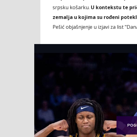
srpsku košarku.
U kontekstu te pri
zemalja u kojima su rođeni potekla
Pešić objašnjenje u izjavi za list "Dan
POG