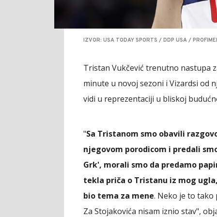
IZVOR: USA TODAY SPORTS / DDP USA / PROFIME
Tristan Vukčević trenutno nastupa za
minute u novoj sezoni i Vizardsi od nj
vidi u reprezentaciji u bliskoj budućn
"
Sa Tristanom smo obavili razgovor
njegovom porodicom i predali smo
Grk', morali smo da predamo papir
tekla priča o Tristanu iz mog ugla,
bio tema za mene
. Neko je to tako
Za Stojakovića nisam iznio stav", obja