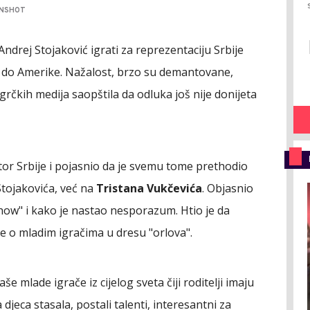
ENSHOT
Andrej Stojaković igrati za reprezentaciju Srbije
u i do Amerike. Nažalost, brzo su demantovane,
grčkih medija saopštila da odluka još nije donijeta
tor Srbije i pojasnio da je svemu tome prethodio
Stojakovića, već na
Tristana Vukčevića
. Objasnio
 Show" i kako je nastao nesporazum. Htio je da
e o mladim igračima u dresu "orlova".
še mlade igrače iz cijelog sveta čiji roditelji imaju
djeca stasala, postali talenti, interesantni za