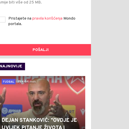
smije biti više od 25 MB.
Pristajete na
pravila korišćenja
Mondo
portala.
POŠALJI
NAJNOVIJE
0
Pre 44 min
FUDBAL
DEJAN STANKOVIĆ: "OVDJE JE
UVIJEK PITANJE ŽIVOTA I