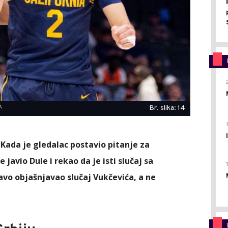
A
Br. slika: 14
"
Kada je gledalac postavio pitanje za
avio Dule i rekao da je isti slučaj sa
vo objašnjavao slučaj Vukčevića, a ne