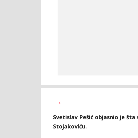
Nebojša
AUTOR
0
Šatara
Svetislav Pešić objasnio je šta
Stojakoviću.