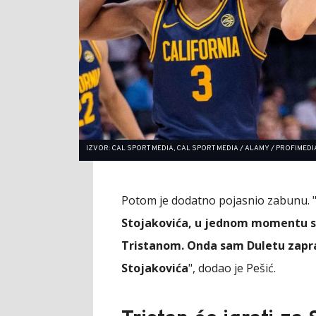
IZVOR: CAL SPORT MEDIA, CAL SPORT MEDIA / ALAMY / PROFIMEDI
Potom je dodatno pojasnio zabunu. 
Stojakovića, u jednom momentu se j
Tristanom. Onda sam Duletu zapra
Stojakovića
", dodao je Pešić.