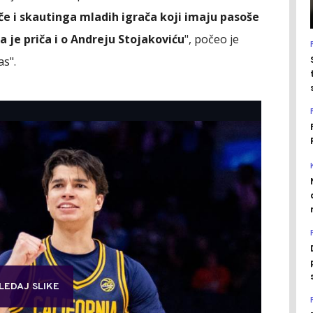
če i skautinga mladih igrača koji imaju pasoše
 je priča i o Andreju Stojakoviću
", počeo je
as".
LEDAJ SLIKE