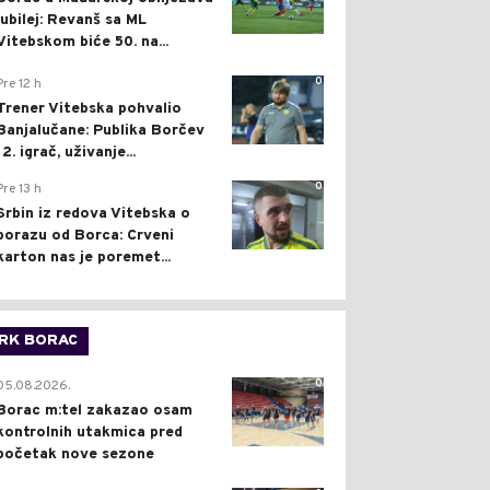
jubilej: Revanš sa ML
Vitebskom biće 50. na...
0
Pre 12 h
Trener Vitebska pohvalio
Banjalučane: Publika Borčev
12. igrač, uživanje...
0
Pre 13 h
Srbin iz redova Vitebska o
porazu od Borca: Crveni
karton nas je poremet...
RK BORAC
0
05.08.2026.
Borac m:tel zakazao osam
kontrolnih utakmica pred
početak nove sezone