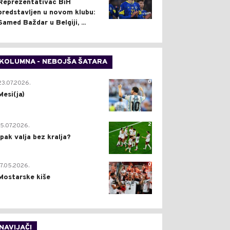
Reprezentativac BiH
predstavljen u novom klubu:
Samed Baždar u Belgiji, ...
KOLUMNA - NEBOJŠA ŠATARA
0
23.07.2026.
Mesi(ja)
2
15.07.2026.
Ipak valja bez kralja?
0
17.05.2026.
Mostarske kiše
NAVIJAČI