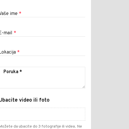
Vaše ime
*
E-mail
*
Lokacija
*
Ubacite video ili foto
Možete da ubacite do 3 fotografije ili videa. Ne