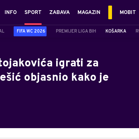
INFO
SPORT
ZABAVA
MAGAZIN
MOBIT
AL
FIFA WC 2026
PREMIJER LIGA BIH
KOŠARKA
R
tojakovića igrati za
Pešić objasnio kako je