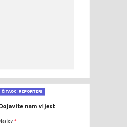
ČITAOCI REPORTERI
Dojavite nam vijest
Naslov
*