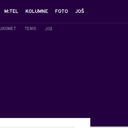
M:TEL
KOLUMNE
FOTO
JOŠ
UKOMET
TENIS
JOŠ