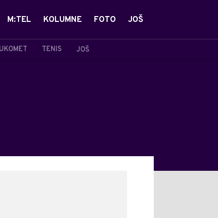
M:TEL
KOLUMNE
FOTO
JOŠ
UKOMET
TENIS
JOŠ