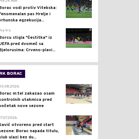
0
Pre 24 min
Borac vodi protiv Vitebska:
Fenomenalan pas Hrelje i
vrhunska egzekucija...
0
Pre 9 h
Borcu stigla "čestitka" iz
UEFA pred dvomeč sa
Bjelorusima: Crveno-plavi...
RK BORAC
0
05.08.2026.
Borac m:tel zakazao osam
kontrolnih utakmica pred
početak nove sezone
0
27.07.2026.
Savić otvoreno pred start
sezone: Borac napada titulu,
klub ulazi bez du...