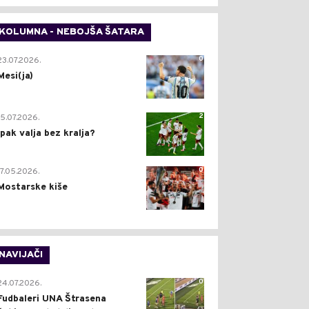
KOLUMNA - NEBOJŠA ŠATARA
0
23.07.2026.
Mesi(ja)
2
15.07.2026.
Ipak valja bez kralja?
0
17.05.2026.
Mostarske kiše
NAVIJAČI
0
24.07.2026.
Fudbaleri UNA Štrasena