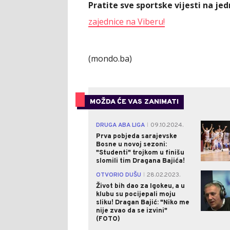
Pratite sve sportske vijesti na j
zajednice na Viberu!
(mondo.ba)
MOŽDA ĆE VAS ZANIMATI
DRUGA ABA LIGA
09.10.2024.
|
Prva pobjeda sarajevske
Bosne u novoj sezoni:
"Studenti" trojkom u finišu
slomili tim Dragana Bajića!
OTVORIO DUŠU
28.02.2023.
|
Život bih dao za Igokeu, a u
klubu su pocijepali moju
sliku! Dragan Bajić: "Niko me
nije zvao da se izvini"
(FOTO)