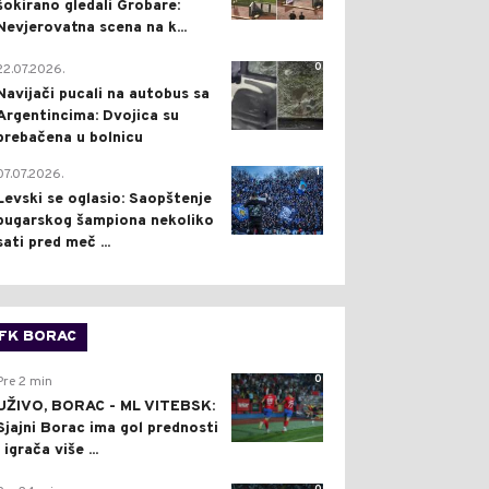
šokirano gledali Grobare:
Nevjerovatna scena na k...
0
22.07.2026.
Navijači pucali na autobus sa
Argentincima: Dvojica su
prebačena u bolnicu
1
07.07.2026.
Levski se oglasio: Saopštenje
bugarskog šampiona nekoliko
sati pred meč ...
FK BORAC
0
Pre 2 min
UŽIVO, BORAC - ML VITEBSK:
Sjajni Borac ima gol prednosti
i igrača više ...