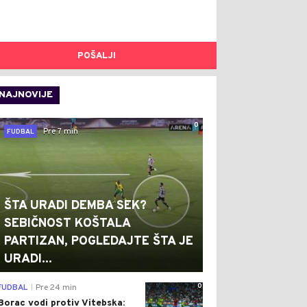
POŠALJI
NAJNOVIJE
0
Pre 7 min
FUDBAL
ŠTA URADI DEMBA SEK?
SEBIČNOST KOŠTALA
PARTIZAN, POGLEDAJTE ŠTA JE
URADI...
0
FUDBAL
Pre 24 min
|
Borac vodi protiv Vitebska: