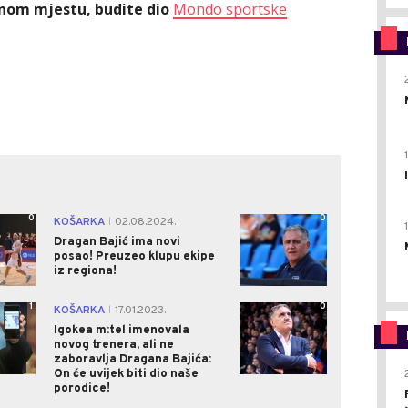
ednom mjestu, budite dio
Mondo sportske
0
0
KOŠARKA
02.08.2024.
|
Dragan Bajić ima novi
posao! Preuzeo klupu ekipe
iz regiona!
1
0
KOŠARKA
17.01.2023.
|
Igokea m:tel imenovala
novog trenera, ali ne
zaboravlja Dragana Bajića:
On će uvijek biti dio naše
porodice!