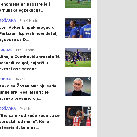
Fenomenalan pas Hrelje i
vrhunska egzekucija...
0
KOŠARKA
Pre 49 min
|
Loni Voker bi ipak mogao u
Partizan: Isplivali novi detalji
ugovora sa D...
0
FUDBAL
Pre 53 min
|
Mihajlu Cvetkoviću trebalo 16
sekundi za gol, najbrži u
Evropi ove sezone
0
FUDBAL
Pre 1 h
|
Kako se Žozeu Murinju sada
smije brk: Real Madrid je
upravo prevario cij...
0
KOŠARKA
Pre 1 h
|
"Bio sam kod kuće kada su se
oprostili od mene": Kenan
otvorio dušu o od...