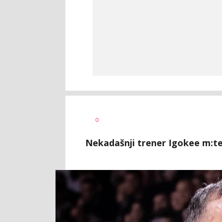
Dragan
AUTOR
0
Šutvić
Nekadašnji trener Igokee m:tel