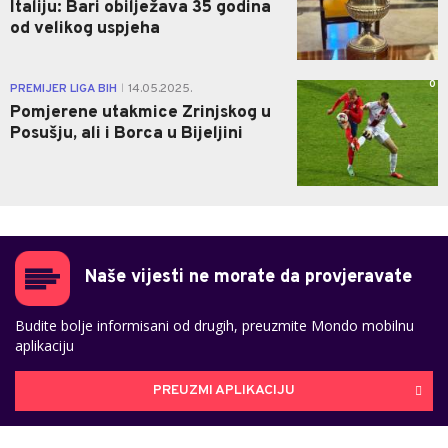
Italiju: Bari obilježava 35 godina
od velikog uspjeha
0
PREMIJER LIGA BIH
14.05.2025.
|
Pomjerene utakmice Zrinjskog u
Posušju, ali i Borca u Bijeljini
Naše vijesti ne morate da provjeravate
Budite bolje informisani od drugih, preuzmite Mondo mobilnu
aplikaciju
PREUZMI APLIKACIJU