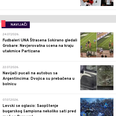
NAVIJAČI
0
24.07.2026.
Fudbaleri UNA Štrasena šokirano gledali
Grobare: Nevjerovatna scena na kraju
utakmice Partizana
0
22.07.2026.
Navijači pucali na autobus sa
Argentincima: Dvojica su prebačena u
bolnicu
1
07.07.2026.
Levski se oglasio: Saopštenje
bugarskog šampiona nekoliko sati pred