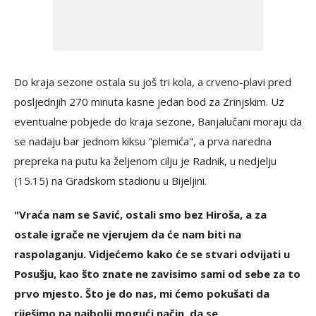
Do kraja sezone ostala su još tri kola, a crveno-plavi pred
posljednjih 270 minuta kasne jedan bod za Zrinjskim. Uz
eventualne pobjede do kraja sezone, Banjalučani moraju da
se nadaju bar jednom kiksu "plemića", a prva naredna
prepreka na putu ka željenom cilju je Radnik, u nedjelju
(15.15) na Gradskom stadionu u Bijeljini.
"Vraća nam se Savić, ostali smo bez Hiroša, a za
ostale igrače ne vjerujem da će nam biti na
raspolaganju. Vidjećemo kako će se stvari odvijati u
Posušju, kao što znate ne zavisimo sami od sebe za to
prvo mjesto. Što je do nas, mi ćemo pokušati da
riješimo na najbolji mogući način, da se