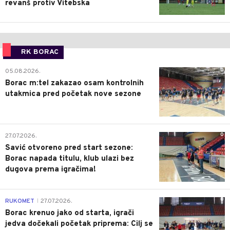
revanš protiv Vitebska
RK BORAC
0
05.08.2026.
Borac m:tel zakazao osam kontrolnih
utakmica pred početak nove sezone
0
27.07.2026.
Savić otvoreno pred start sezone:
Borac napada titulu, klub ulazi bez
dugova prema igračima!
0
RUKOMET
27.07.2026.
|
Borac krenuo jako od starta, igrači
jedva dočekali početak priprema: Cilj se