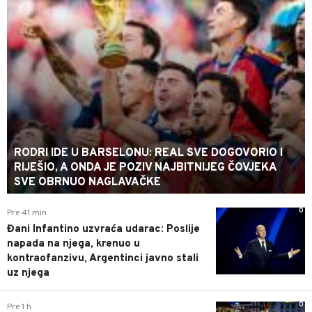
RODRI IDE U BARSELONU: REAL SVE DOGOVORIO I
RIJEŠIO, A ONDA JE POZIV NAJBITNIJEG ČOVJEKA
SVE OBRNUO NAGLAVAČKE
0
Pre 41 min
Đani Infantino uzvraća udarac: Poslije
napada na njega, krenuo u
kontraofanzivu, Argentinci javno stali
uz njega
0
Pre 1 h