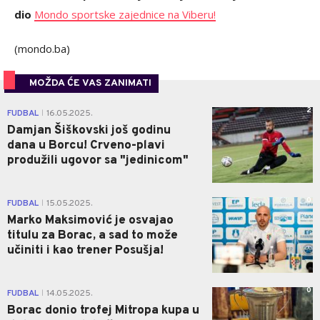
dio
Mondo sportske zajednice na Viberu!
(mondo.ba)
MOŽDA ĆE VAS ZANIMATI
2
FUDBAL
16.05.2025.
|
Damjan Šiškovski još godinu
dana u Borcu! Crveno-plavi
produžili ugovor sa "jedinicom"
0
FUDBAL
15.05.2025.
|
Marko Maksimović je osvajao
titulu za Borac, a sad to može
učiniti i kao trener Posušja!
0
FUDBAL
14.05.2025.
|
Borac donio trofej Mitropa kupa u