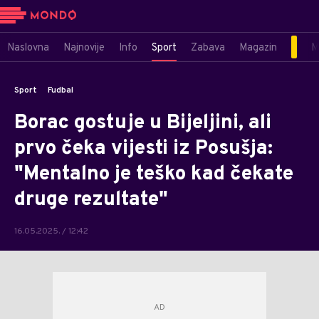
Naslovna
Najnovije
Info
Sport
Zabava
Magazin
M
Sport
Fudbal
Borac gostuje u Bijeljini, ali
prvo čeka vijesti iz Posušja:
"Mentalno je teško kad čekate
druge rezultate"
16.05.2025. / 12:42