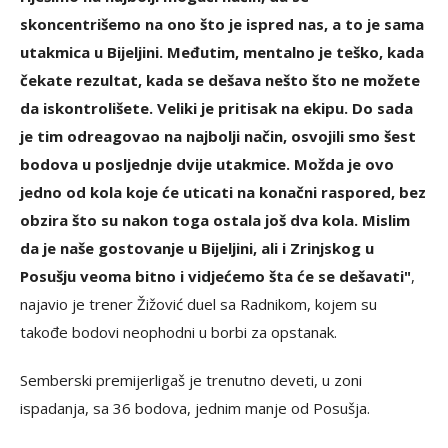
skoncentrišemo na ono što je ispred nas, a to je sama
utakmica u Bijeljini. Međutim, mentalno je teško, kada
čekate rezultat, kada se dešava nešto što ne možete
da iskontrolišete. Veliki je pritisak na ekipu. Do sada
je tim odreagovao na najbolji način, osvojili smo šest
bodova u posljednje dvije utakmice. Možda je ovo
jedno od kola koje će uticati na konačni raspored, bez
obzira što su nakon toga ostala još dva kola. Mislim
da je naše gostovanje u Bijeljini, ali i Zrinjskog u
Posušju veoma bitno i vidjećemo šta će se dešavati"
,
najavio je trener Žižović duel sa Radnikom, kojem su
takođe bodovi neophodni u borbi za opstanak.
Semberski premijerligaš je trenutno deveti, u zoni
ispadanja, sa 36 bodova, jednim manje od Posušja.