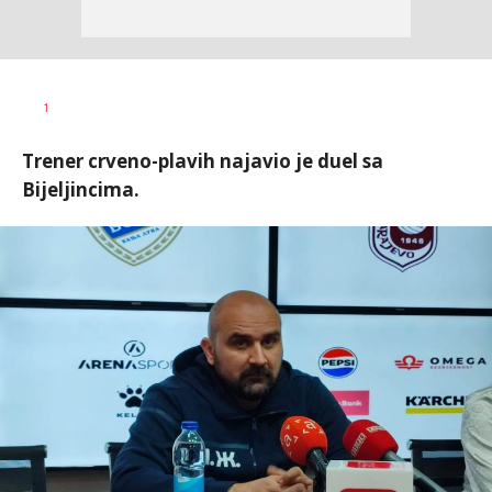
Dragan
AUTOR
1
Šutvić
Trener crveno-plavih najavio je duel sa
Bijeljincima.