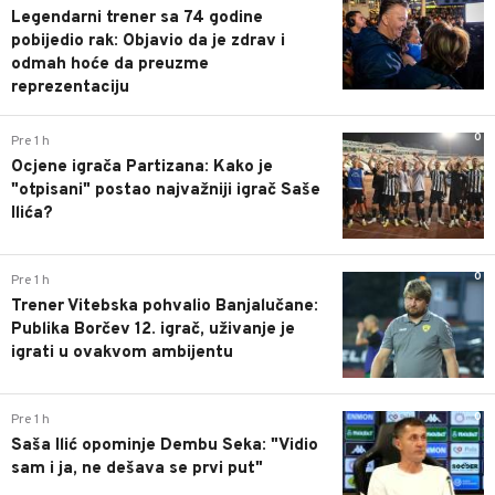
Legendarni trener sa 74 godine
pobijedio rak: Objavio da je zdrav i
odmah hoće da preuzme
reprezentaciju
0
Pre 1 h
Ocjene igrača Partizana: Kako je
"otpisani" postao najvažniji igrač Saše
Ilića?
0
Pre 1 h
Trener Vitebska pohvalio Banjalučane:
Publika Borčev 12. igrač, uživanje je
igrati u ovakvom ambijentu
0
Pre 1 h
Saša Ilić opominje Dembu Seka: "Vidio
sam i ja, ne dešava se prvi put"