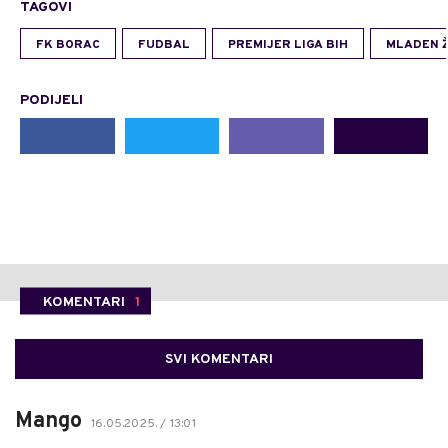
TAGOVI
FK BORAC
FUDBAL
PREMIJER LIGA BIH
MLADEN Ž
PODIJELI
KOMENTARI
1
SVI KOMENTARI
Mango
16.05.2025. / 13:01