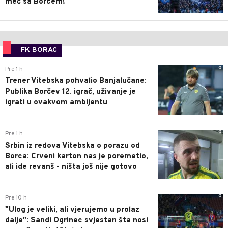
meč sa Borcem!
FK BORAC
0
Pre 1 h
Trener Vitebska pohvalio Banjalučane:
Publika Borčev 12. igrač, uživanje je
igrati u ovakvom ambijentu
0
Pre 1 h
Srbin iz redova Vitebska o porazu od
Borca: Crveni karton nas je poremetio,
ali ide revanš - ništa još nije gotovo
0
Pre 10 h
"Ulog je veliki, ali vjerujemo u prolaz
dalje": Sandi Ogrinec svjestan šta nosi