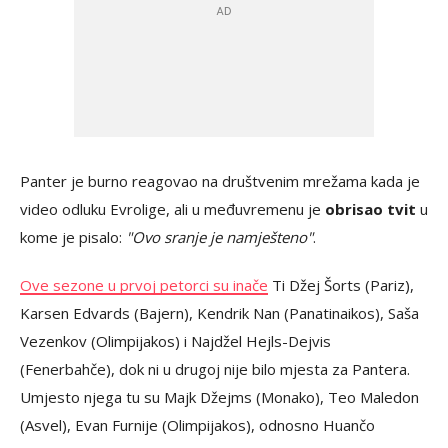
Panter je burno reagovao na društvenim mrežama kada je
video odluku Evrolige, ali u međuvremenu je
obrisao tvit
u
kome je pisalo:
"Ovo sranje je namješteno"
.
Ove sezone u prvoj petorci su inače
Ti Džej Šorts (Pariz),
Karsen Edvards (Bajern), Kendrik Nan (Panatinaikos), Saša
Vezenkov (Olimpijakos) i Najdžel Hejls-Dejvis
(Fenerbahče), dok ni u drugoj nije bilo mjesta za Pantera.
Umjesto njega tu su Majk Džejms (Monako), Teo Maledon
(Asvel), Evan Furnije (Olimpijakos), odnosno Huančo