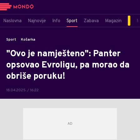
Naslovna
Najnovije
Info
Sport
Zabava
Magazin
M
Sport
Košarka
"Ovo je namješteno": Panter
opsovao Evroligu, pa morao da
obriše poruku!
18.04.2025. / 16:22