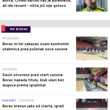
Borca: Crveni karton nas je poremetio,
ali ide revanš - ništa još nije gotovo
RK BORAC
0
05.08.2026.
Borac m:tel zakazao osam kontrolnih
utakmica pred početak nove sezone
0
27.07.2026.
Savić otvoreno pred start sezone:
Borac napada titulu, klub ulazi bez
dugova prema igračima!
0
RUKOMET
27.07.2026.
|
Borac krenuo jako od starta, igrači