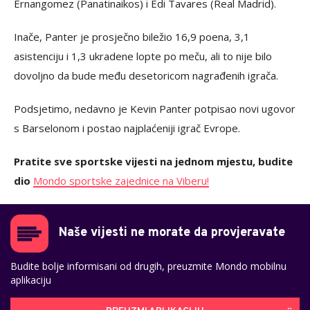
Ernangomez (Panatinaikos) i Edi Tavares (Real Madrid).
Inače, Panter je prosječno biležio 16,9 poena, 3,1
asistenciju i 1,3 ukradene lopte po meču, ali to nije bilo
dovoljno da bude među desetoricom nagrađenih igrača.
Podsjetimo, nedavno je Kevin Panter potpisao novi ugovor
s Barselonom i postao najplaćeniji igrač Evrope.
Pratite sve sportske vijesti na jednom mjestu, budite
dio
Mondo sportske zajednice na Viberu!
Naše vijesti ne morate da provjeravate
Budite bolje informisani od drugih, preuzmite Mondo mobilnu
aplikaciju