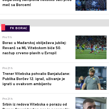
bugarskog šampiona nekoliko sati pred
meč sa Borcem!
FK BORAC
0
Pre 11 h
Borac u Mađarskoj obilježava jubilej:
Revanš sa ML Vitebskom biće 50.
nastup crveno-plavih u Evropi!
0
Pre 21 h
Trener Vitebska pohvalio Banjalučane:
Publika Borčev 12. igrač, uživanje je
igrati u ovakvom ambijentu
0
Pre 21 h
Srbin iz redova Vitebska o porazu od