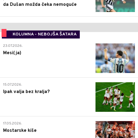
da Dušan možda čeka nemoguće
KOLUMNA - NEBOJŠA ŠATARA
0
23.07.2026.
Mesi(ja)
2
15.07.2026.
Ipak valja bez kralja?
0
17.05.2026.
Mostarske kiše