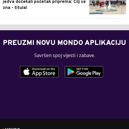
jedva dočekali početak priprema: Cilj se
zna - titula!
PREUZMI NOVU MONDO APLIKACIJU
Savršen spoj vijesti i zabave.