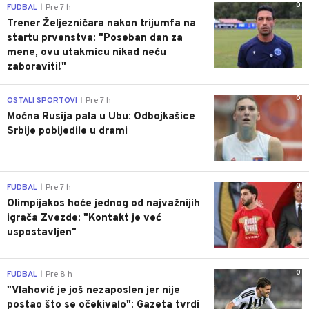
0
FUDBAL
Pre 7 h
|
Trener Željezničara nakon trijumfa na
startu prvenstva: "Poseban dan za
mene, ovu utakmicu nikad neću
zaboraviti!"
0
OSTALI SPORTOVI
Pre 7 h
|
Moćna Rusija pala u Ubu: Odbojkašice
Srbije pobijedile u drami
0
FUDBAL
Pre 7 h
|
Olimpijakos hoće jednog od najvažnijih
igrača Zvezde: "Kontakt je već
uspostavljen"
0
FUDBAL
Pre 8 h
|
"Vlahović je još nezaposlen jer nije
postao što se očekivalo": Gazeta tvrdi