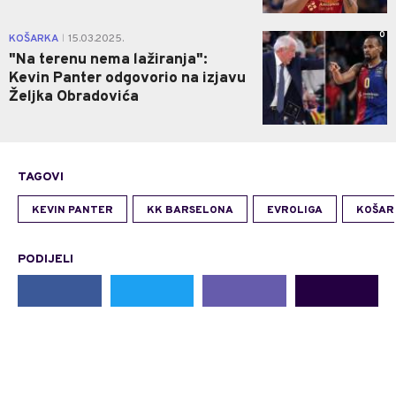
0
KOŠARKA
15.03.2025.
|
"Na terenu nema lažiranja":
Kevin Panter odgovorio na izjavu
Željka Obradovića
TAGOVI
KEVIN PANTER
KK BARSELONA
EVROLIGA
KOŠAR
PODIJELI