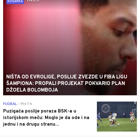
Pre 6 h
KOŠARKA
NIŠTA OD EVROLIGE, POSLIJE ZVEZDE U FIBA LIGU
ŠAMPIONA: PROPALI PROJEKAT POKVARIO PLAN
DŽOELA BOLOMBOJA
0
FUDBAL
Pre 7 h
|
Puzigaća poslije poraza BSK-a u
istorijskom meču: Moglo je da ode i na
jednu i na drugu stranu...