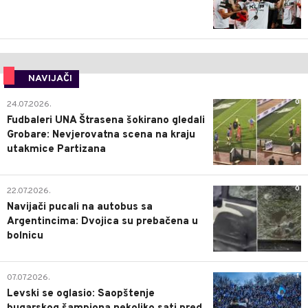
NAVIJAČI
0
24.07.2026.
Fudbaleri UNA Štrasena šokirano gledali
Grobare: Nevjerovatna scena na kraju
utakmice Partizana
0
22.07.2026.
Navijači pucali na autobus sa
Argentincima: Dvojica su prebačena u
bolnicu
1
07.07.2026.
Levski se oglasio: Saopštenje