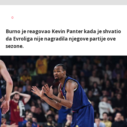
Dragan
AUTOR
0
Šutvić
Burno je reagovao Kevin Panter kada je shvatio
da Evroliga nije nagradila njegove partije ove
sezone.