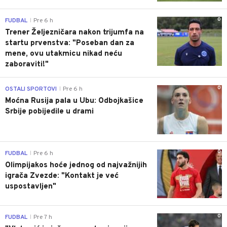
0
FUDBAL
Pre 6 h
|
Trener Željezničara nakon trijumfa na
startu prvenstva: "Poseban dan za
mene, ovu utakmicu nikad neću
zaboraviti!"
0
OSTALI SPORTOVI
Pre 6 h
|
Moćna Rusija pala u Ubu: Odbojkašice
Srbije pobijedile u drami
0
FUDBAL
Pre 6 h
|
Olimpijakos hoće jednog od najvažnijih
igrača Zvezde: "Kontakt je već
uspostavljen"
0
FUDBAL
Pre 7 h
|