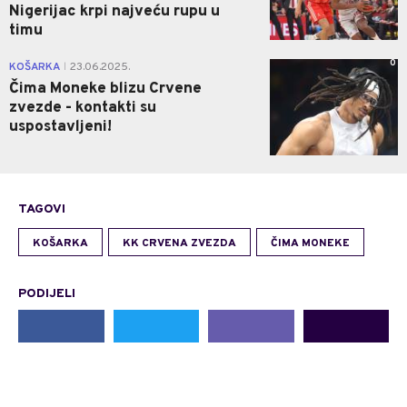
Nigerijac krpi najveću rupu u
timu
0
KOŠARKA
23.06.2025.
|
Čima Moneke blizu Crvene
zvezde - kontakti su
uspostavljeni!
TAGOVI
KOŠARKA
KK CRVENA ZVEZDA
ČIMA MONEKE
PODIJELI