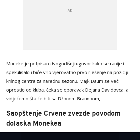
Moneke je potpisao dvogodišnji ugovor kako se ranije i
spekulisalo i biće vrlo vjerovatno prvo rješenje na poziciji
krilnog centra za narednu sezonu. Majk Daum se već
oprostio od kluba, čeka se oporavak Dejana Davidovca, a
vidjećemo šta će biti sa Džonom Braunoom,
Saopštenje Crvene zvezde povodom
dolaska Monekea