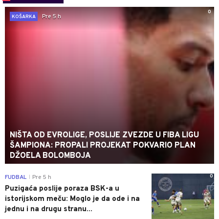
0
Pre 5 h
KOŠARKA
NIŠTA OD EVROLIGE, POSLIJE ZVEZDE U FIBA LIGU
ŠAMPIONA: PROPALI PROJEKAT POKVARIO PLAN
DŽOELA BOLOMBOJA
0
FUDBAL
Pre 5 h
|
Puzigaća poslije poraza BSK-a u
istorijskom meču: Moglo je da ode i na
jednu i na drugu stranu...