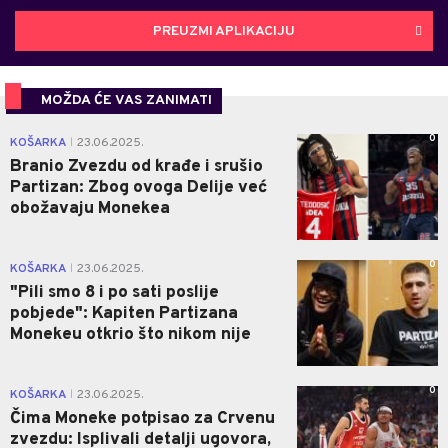
PREUZMI APLIKACIJU
MOŽDA ĆE VAS ZANIMATI
0
KOŠARKA
23.06.2025.
|
Branio Zvezdu od krađe i srušio
Partizan: Zbog ovoga Delije već
obožavaju Monekea
0
KOŠARKA
23.06.2025.
|
"Pili smo 8 i po sati poslije
pobjede": Kapiten Partizana
Monekeu otkrio što nikom nije
0
KOŠARKA
23.06.2025.
|
Čima Moneke potpisao za Crvenu
zvezdu: Isplivali detalji ugovora,