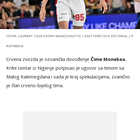
IZVOR: LAURENT COUST/SOPA IMAGES/SHUTTE / SHUTTERSTOCK EDITORIAL / P
ROFIMEDIA
Crvena zvezda je ozvaničila dovođenje
Čime Monekea.
Krilni centar iz Nigerije potpisao je ugovor sa timom sa
Malog Kalemegdana i sada je kraj spekulacijama, zvanično
je član crveno-bijelog tima.