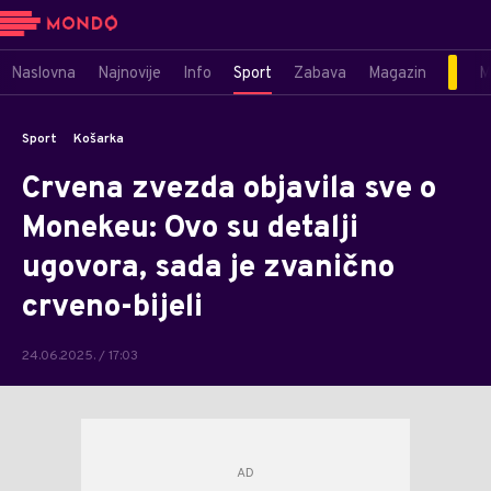
Naslovna
Najnovije
Info
Sport
Zabava
Magazin
M
Sport
Košarka
Crvena zvezda objavila sve o
Monekeu: Ovo su detalji
ugovora, sada je zvanično
crveno-bijeli
24.06.2025. / 17:03