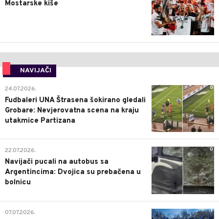
Mostarske kiše
NAVIJAČI
0
24.07.2026.
Fudbaleri UNA Štrasena šokirano gledali
Grobare: Nevjerovatna scena na kraju
utakmice Partizana
0
22.07.2026.
Navijači pucali na autobus sa
Argentincima: Dvojica su prebačena u
bolnicu
1
07.07.2026.