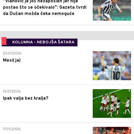
"Vlahović je još nezaposlen jer nije
postao što se očekivalo": Gazeta tvrdi
da Dušan možda čeka nemoguće
KOLUMNA - NEBOJŠA ŠATARA
0
23.07.2026.
Mesi(ja)
2
15.07.2026.
Ipak valja bez kralja?
0
17.05.2026.