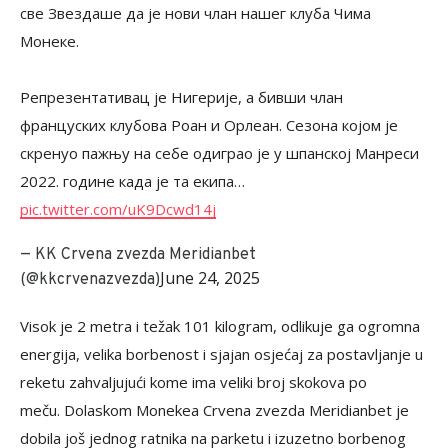
све Звездаше да је нови члан нашег клуба Чима
Монеке.
Репрезентативац је Нигерије, а бивши члан
француских клубова Роан и Орлеан. Сезона којом је
скренуо пажњу на себе одиграо је у шпанској Манреси
2022. године када је та екипа…
pic.twitter.com/uK9Dcwd14j
— KK Crvena zvezda Meridianbet
June 24, 2025
(@kkcrvenazvezda)
Visok je 2 metra i težak 101 kilogram, odlikuje ga ogromna
energija, velika borbenost i sjajan osjećaj za postavljanje u
reketu zahvaljujući kome ima veliki broj skokova po
meču. Dolaskom Monekea Crvena zvezda Meridianbet je
dobila još jednog ratnika na parketu i izuzetno borbenog