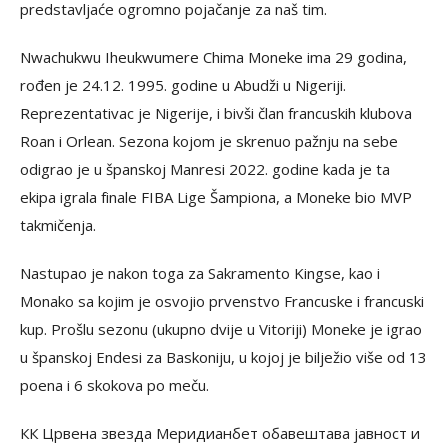
predstavljaće ogromno pojačanje za naš tim.
Nwachukwu Iheukwumere Chima Moneke ima 29 godina,
rođen je 24.12. 1995. godine u Abudži u Nigeriji.
Reprezentativac je Nigerije, i bivši član francuskih klubova
Roan i Orlean. Sezona kojom je skrenuo pažnju na sebe
odigrao je u španskoj Manresi 2022. godine kada je ta
ekipa igrala finale FIBA Lige Šampiona, a Moneke bio MVP
takmičenja.
Nastupao je nakon toga za Sakramento Kingse, kao i
Monako sa kojim je osvojio prvenstvo Francuske i francuski
kup. Prošlu sezonu (ukupno dvije u Vitoriji) Moneke je igrao
u španskoj Endesi za Baskoniju, u kojoj je bilježio više od 13
poena i 6 skokova po meču.
КК Црвена звезда Меридианбет обавештава јавност и