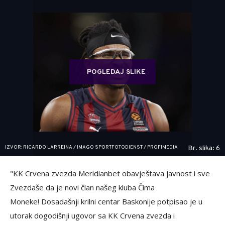
POGLEDAJ SLIKE
IZVOR: RICARDO LARREINA / IMAGO SPORTFOTODIENST / PROFIMEDIA
Br. slika: 6
"KK Crvena zvezda Meridianbet obavještava javnost i sve
Zvezdaše da je novi član našeg kluba Čima
Moneke! Dosadašnji krilni centar Baskonije potpisao je u
utorak dogodišnji ugovor sa KK Crvena zvezda i