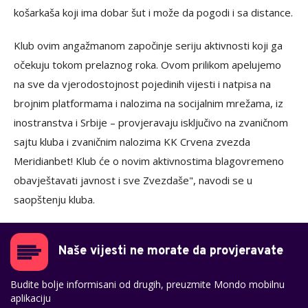
košarkaša koji ima dobar šut i može da pogodi i sa distance.
Klub ovim angažmanom započinje seriju aktivnosti koji ga
očekuju tokom prelaznog roka. Ovom prilikom apelujemo
na sve da vjerodostojnost pojedinih vijesti i natpisa na
brojnim platformama i nalozima na socijalnim mrežama, iz
inostranstva i Srbije – provjeravaju isključivo na zvaničnom
sajtu kluba i zvaničnim nalozima KK Crvena zvezda
Meridianbet! Klub će o novim aktivnostima blagovremeno
obavještavati javnost i sve Zvezdaše", navodi se u
saopštenju kluba.
Naše vijesti ne morate da provjeravate
Budite bolje informisani od drugih, preuzmite Mondo mobilnu
aplikaciju