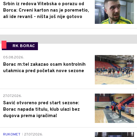
Srbin iz redova Vitebska o porazu od
Borca: Crveni karton nas je poremetio,
ali ide revanš - ništa još nije gotovo
RK BORAC
0
05.08.2026.
Borac m:tel zakazao osam kontrolnih
utakmica pred početak nove sezone
0
27.07.2026.
Savić otvoreno pred start sezone:
Borac napada titulu, klub ulazi bez
dugova prema igračima!
0
RUKOMET
27.07.2026.
|