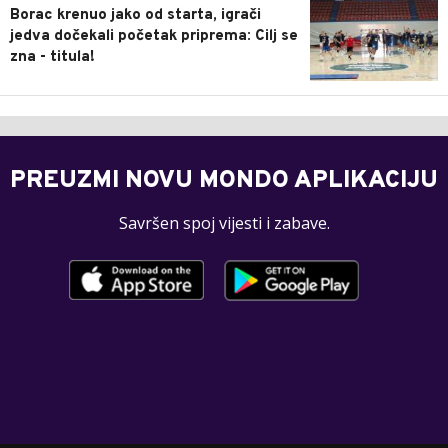
Borac krenuo jako od starta, igrači
jedva dočekali početak priprema: Cilj se
zna - titula!
PREUZMI NOVU MONDO APLIKACIJU
Savršen spoj vijesti i zabave.