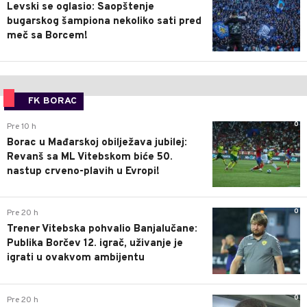
Levski se oglasio: Saopštenje
bugarskog šampiona nekoliko sati pred
meč sa Borcem!
FK BORAC
0
Pre 10 h
Borac u Mađarskoj obilježava jubilej:
Revanš sa ML Vitebskom biće 50.
nastup crveno-plavih u Evropi!
0
Pre 20 h
Trener Vitebska pohvalio Banjalučane:
Publika Borčev 12. igrač, uživanje je
igrati u ovakvom ambijentu
0
Pre 20 h