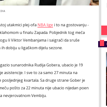
EDIA
toj utakmici plej-ofa
NBA lige
i to na gostovanju -
a Oklahomom u finalu Zapada. Pobjednik tog meča
 Mogu li Viktor Vembanjama i saigrači da sruše
ih dobiju u ligaškom dijelu sezone.
gazio sunarodnika Rudija Gobera, ubacio je 19
je asistencije. I sve to za samo 27 minuta na
e posljednjeg kvartala. Sa druge strane Gober je
meču pošto za 22 minuta nije ubacio nijedan poen
šta nevjerovatnom Vembiju.