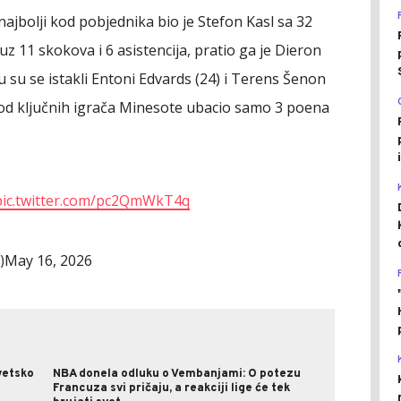
 najbolji kod pobjednika bio je Stefon Kasl sa 32
, uz 11 skokova i 6 asistencija, pratio ga je Dieron
 su se istakli Entoni Edvards (24) i Terens Šenon
n od ključnih igrača Minesote ubacio samo 3 poena
pic.twitter.com/pc2QmWkT4q
May 16, 2026
)
vetsko
NBA donela odluku o Vembanjami: O potezu
Francuza svi pričaju, a reakciji lige će tek