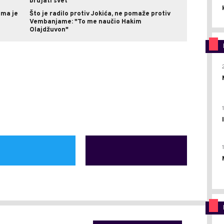
brujati svet
ama je
Što je radilo protiv Jokića, ne pomaže protiv
Vembanjame: "To me naučio Hakim
Olajdžuvon"