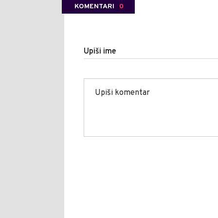
KOMENTARI
0
Upiši ime