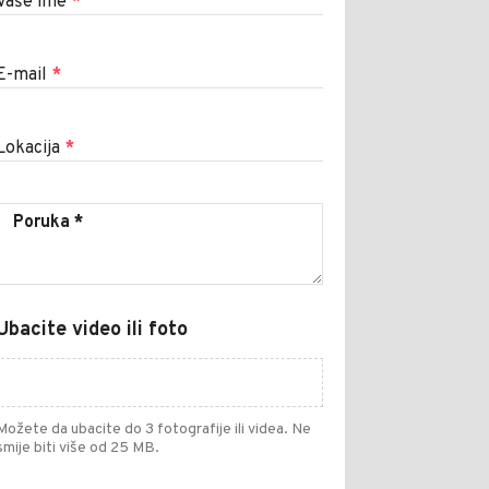
Vaše ime
*
E-mail
*
Lokacija
*
Ubacite video ili foto
Možete da ubacite do 3 fotografije ili videa. Ne
smije biti više od 25 MB.