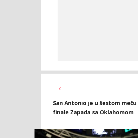
0
San Antonio je u šestom meču 
finale Zapada sa Oklahomom