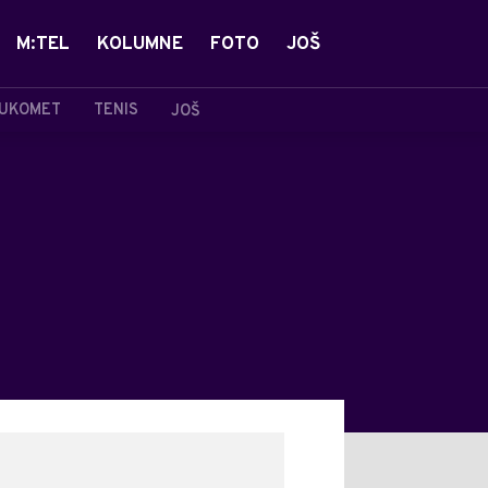
M:TEL
KOLUMNE
FOTO
JOŠ
UKOMET
TENIS
JOŠ