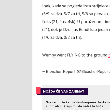
Ipak, kada se pogleda lista strijelaca
(6/9 za dva, 5/7 za tri, 5/6 sa penala)
Foks (21, 9as, 4sk). U poraženom timu
(21), dok je Džulijus Rendl kao jeda
(1/6 za dva, 0/2 za tri).
Wemby went FLYING to the ground
— Bleacher Report (@BleacherReport
MOŽDA ĆE VAS ZANIMATI
Sve se može kad si Vembanjama: Jeste s
čudo, ali puštaju mu da radi šta hoće