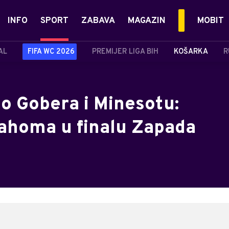
INFO
SPORT
ZABAVA
MAGAZIN
MOBIT
AL
FIFA WC 2026
PREMIJER LIGA BIH
KOŠARKA
R
 Gobera i Minesotu:
lahoma u finalu Zapada