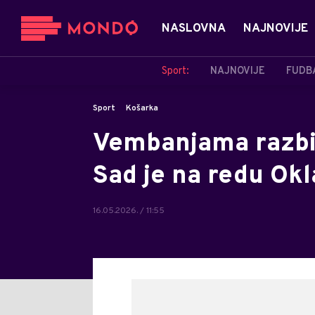
NASLOVNA
NAJNOVIJE
Sport:
NAJNOVIJE
FUDB
Sport
Košarka
Vembanjama razbio
Sad je na redu Ok
16.05.2026. / 11:55