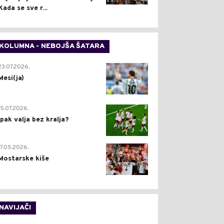
Kada se sve r...
KOLUMNA - NEBOJŠA ŠATARA
0
23.07.2026.
Mesi(ja)
2
15.07.2026.
Ipak valja bez kralja?
0
17.05.2026.
Mostarske kiše
NAVIJAČI