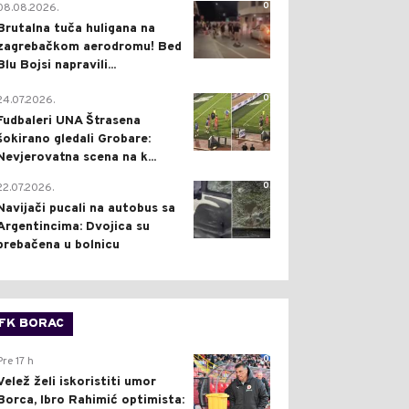
0
08.08.2026.
Brutalna tuča huligana na
zagrebačkom aerodromu! Bed
Blu Bojsi napravili...
0
24.07.2026.
Fudbaleri UNA Štrasena
šokirano gledali Grobare:
Nevjerovatna scena na k...
0
22.07.2026.
Navijači pucali na autobus sa
Argentincima: Dvojica su
prebačena u bolnicu
FK BORAC
0
Pre 17 h
Velež želi iskoristiti umor
Borca, Ibro Rahimić optimista: