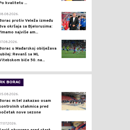
Po kvalitetu ...
0
08.08.2026.
Borac protiv Veleža između
dva okršaja sa Bjelorusima:
"Imamo najviše am...
0
07.08.2026.
Borac u Mađarskoj obilježava
jubilej: Revanš sa ML
Vitebskom biće 50. na...
RK BORAC
0
05.08.2026.
Borac m:tel zakazao osam
kontrolnih utakmica pred
početak nove sezone
0
27.07.2026.