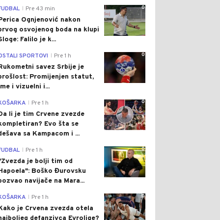
0
FUDBAL
Pre 43 min
|
Perica Ognjenović nakon
prvog osvojenog boda na klupi
Sloge: Falilo je k...
0
OSTALI SPORTOVI
Pre 1 h
|
Rukometni savez Srbije je
prošlost: Promijenjen statut,
ime i vizuelni i...
0
KOŠARKA
Pre 1 h
|
Da li je tim Crvene zvezde
kompletiran? Evo šta se
dešava sa Kampacom i ...
0
FUDBAL
Pre 1 h
|
"Zvezda je bolji tim od
Hapoela": Boško Đurovsku
pozvao navijače na Mara...
0
KOŠARKA
Pre 1 h
|
Kako je Crvena zvezda otela
najboljeg defanzivca Evrolige?