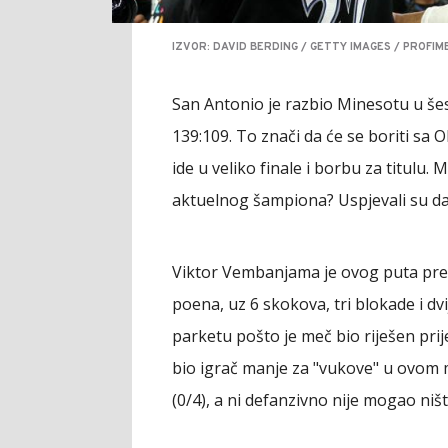
IZVOR: DAVID BERDING / GETTY IMAGES / PROFIM
San Antonio je razbio Minesotu u šes
139:109. To znači da će se boriti s
ide u veliko finale i borbu za titulu.
aktuelnog šampiona? Uspjevali su da 
Viktor Vembanjama je ovog puta pre
poena, uz 6 skokova, tri blokade i dvi
parketu pošto je meč bio riješen prij
bio igrač manje za "vukove" u ovom 
(0/4), a ni defanzivno nije mogao ni