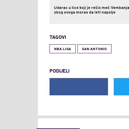
Udarac u lice koji je rešio meč: Vembanj
zbog ovoga morao da leti napolje
TAGOVI
NBA LIGA
SAN ANTONIO
PODIJELI