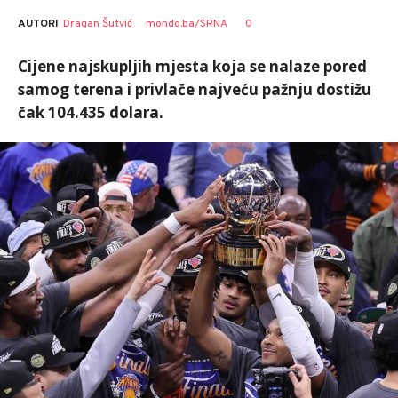
AUTORI
Dragan Šutvić
mondo.ba/SRNA
0
Cijene najskupljih mjesta koja se nalaze pored
samog terena i privlače najveću pažnju dostižu
čak 104.435 dolara.