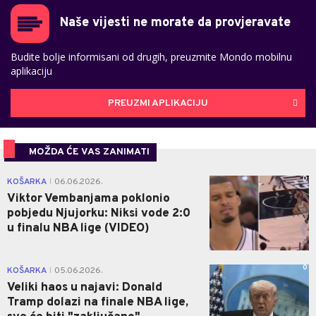
Naše vijesti ne morate da provjeravate
Budite bolje informisani od drugih, preuzmite Mondo mobilnu
aplikaciju
PREUZMI APLIKACIJU
MOŽDA ĆE VAS ZANIMATI
0
KOŠARKA
06.06.2026.
|
Viktor Vembanjama poklonio
pobjedu Njujorku: Niksi vode 2:0
u finalu NBA lige (VIDEO)
0
KOŠARKA
05.06.2026.
|
Veliki haos u najavi: Donald
Tramp dolazi na finale NBA lige,