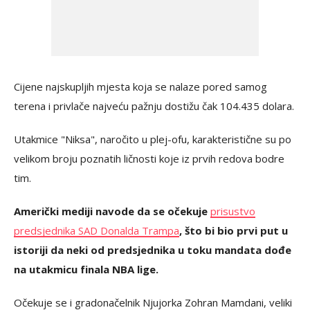
Cijene najskupljih mjesta koja se nalaze pored samog
terena i privlače najveću pažnju dostižu čak 104.435 dolara.
Utakmice "Niksa", naročito u plej-ofu, karakteristične su po
velikom broju poznatih ličnosti koje iz prvih redova bodre
tim.
Američki mediji navode da se očekuje
prisustvo
predsjednika SAD Donalda Trampa
, što bi bio prvi put u
istoriji da neki od predsjednika u toku mandata dođe
na utakmicu finala NBA lige.
Očekuje se i gradonačelnik Njujorka Zohran Mamdani, veliki