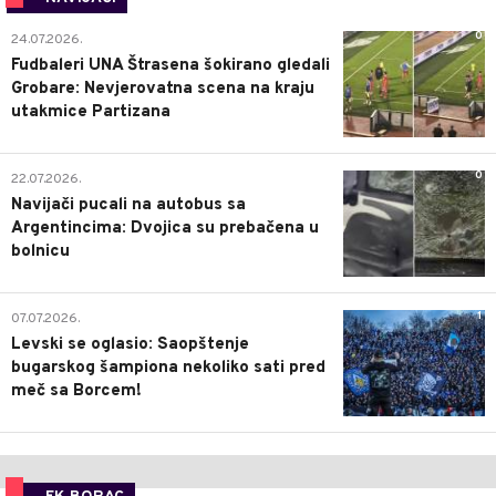
0
24.07.2026.
Fudbaleri UNA Štrasena šokirano gledali
Grobare: Nevjerovatna scena na kraju
utakmice Partizana
0
22.07.2026.
Navijači pucali na autobus sa
Argentincima: Dvojica su prebačena u
bolnicu
1
07.07.2026.
Levski se oglasio: Saopštenje
bugarskog šampiona nekoliko sati pred
meč sa Borcem!