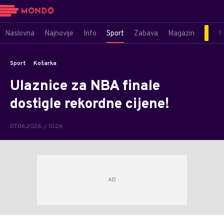
Naslovna
Najnovije
Info
Sport
Zabava
Magazin
M
Sport
Košarka
Ulaznice za NBA finale
dostigle rekordne cijene!
07.06.2026. / 10:26