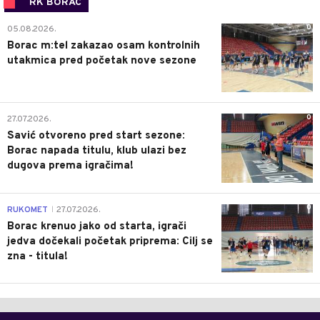
RK BORAC
0
05.08.2026.
Borac m:tel zakazao osam kontrolnih
utakmica pred početak nove sezone
0
27.07.2026.
Savić otvoreno pred start sezone:
Borac napada titulu, klub ulazi bez
dugova prema igračima!
0
RUKOMET
27.07.2026.
|
Borac krenuo jako od starta, igrači
jedva dočekali početak priprema: Cilj se
zna - titula!