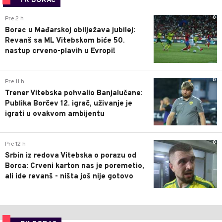
FK BORAC
0
Pre 2 h
Borac u Mađarskoj obilježava jubilej:
Revanš sa ML Vitebskom biće 50.
nastup crveno-plavih u Evropi!
0
Pre 11 h
Trener Vitebska pohvalio Banjalučane:
Publika Borčev 12. igrač, uživanje je
igrati u ovakvom ambijentu
0
Pre 12 h
Srbin iz redova Vitebska o porazu od
Borca: Crveni karton nas je poremetio,
ali ide revanš - ništa još nije gotovo