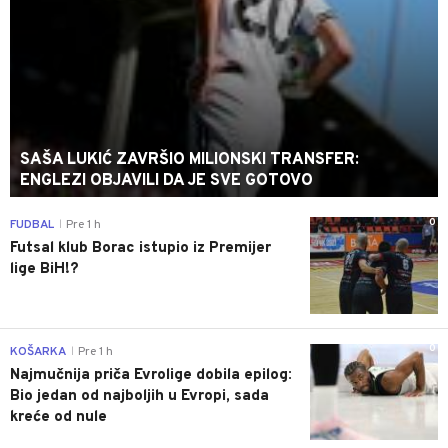
SAŠA LUKIĆ ZAVRŠIO MILIONSKI TRANSFER:
ENGLEZI OBJAVILI DA JE SVE GOTOVO
0
FUDBAL
Pre 1 h
|
Futsal klub Borac istupio iz Premijer
lige BiH!?
0
KOŠARKA
Pre 1 h
|
Najmučnija priča Evrolige dobila epilog:
Bio jedan od najboljih u Evropi, sada
kreće od nule