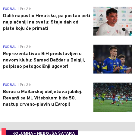
0
FUDBAL
Pre 2 h
|
Dalić napustio Hrvatsku, pa postao peti
najplaćeniji na svetu: Staje dah od
plate koju će primati
0
FUDBAL
Pre 2 h
|
Reprezentativac BiH predstavljen u
novom klubu: Samed Baždar u Belgiji,
potpisao petogodišnji ugovor!
0
FUDBAL
Pre 2 h
|
Borac u Mađarskoj obilježava jubilej:
Revanš sa ML Vitebskom biće 50.
nastup crveno-plavih u Evropi!
KOLUMNA - NEBOJŠA ŠATARA