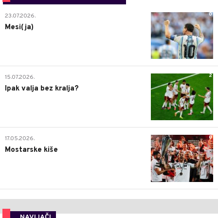
0
23.07.2026.
Mesi(ja)
2
15.07.2026.
Ipak valja bez kralja?
0
17.05.2026.
Mostarske kiše
NAVIJAČI