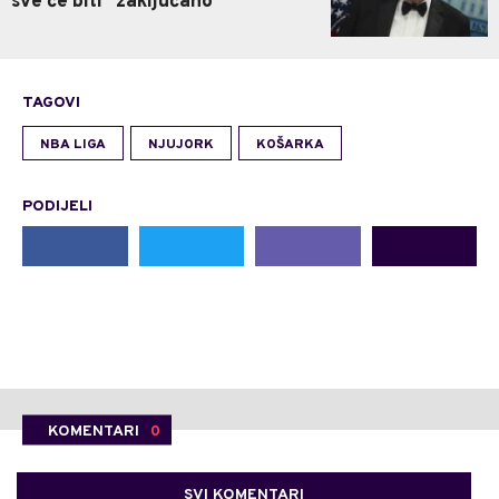
sve će biti "zaključano"
TAGOVI
NBA LIGA
NJUJORK
KOŠARKA
PODIJELI
KOMENTARI
0
SVI KOMENTARI