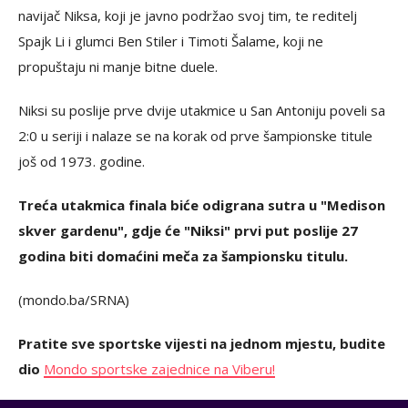
navijač Niksa, koji je javno podržao svoj tim, te reditelj
Spajk Li i glumci Ben Stiler i Timoti Šalame, koji ne
propuštaju ni manje bitne duele.
Niksi su poslije prve dvije utakmice u San Antoniju poveli sa
2:0 u seriji i nalaze se na korak od prve šampionske titule
još od 1973. godine.
Treća utakmica finala biće odigrana sutra u "Medison
skver gardenu", gdje će "Niksi" prvi put poslije 27
godina biti domaćini meča za šampionsku titulu.
(mondo.ba/SRNA)
Pratite sve sportske vijesti na jednom mjestu, budite
dio
Mondo sportske zajednice na Viberu!