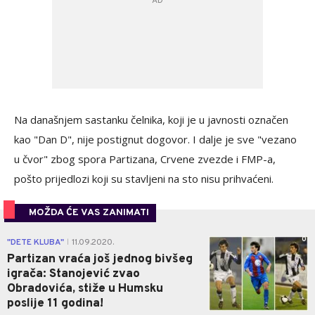
Na današnjem sastanku čelnika, koji je u javnosti označen
kao "Dan D", nije postignut dogovor. I dalje je sve "vezano
u čvor" zbog spora Partizana, Crvene zvezde i FMP-a,
pošto prijedlozi koji su stavljeni na sto nisu prihvaćeni
.
MOŽDA ĆE VAS ZANIMATI
0
"DETE KLUBA"
11.09.2020.
|
Partizan vraća još jednog bivšeg
igrača: Stanojević zvao
Obradovića, stiže u Humsku
poslije 11 godina!