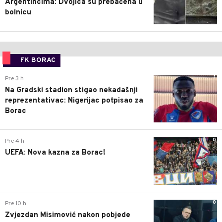
Argentincima: Dvojica su prebačena u
bolnicu
FK BORAC
1
Pre 3 h
Na Gradski stadion stigao nekadašnji
reprezentativac: Nigerijac potpisao za
Borac
0
Pre 4 h
UEFA: Nova kazna za Borac!
0
Pre 10 h
Zvjezdan Misimović nakon pobjede