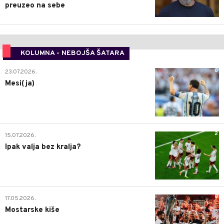
preuzeo na sebe
KOLUMNA - NEBOJŠA ŠATARA
0
23.07.2026.
Mesi(ja)
2
15.07.2026.
Ipak valja bez kralja?
0
17.05.2026.
Mostarske kiše