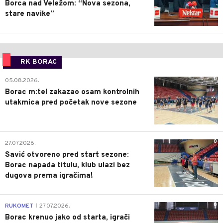
Borca nad Veležom: “Nova sezona,
stare navike”
RK BORAC
0
05.08.2026.
Borac m:tel zakazao osam kontrolnih
utakmica pred početak nove sezone
0
27.07.2026.
Savić otvoreno pred start sezone:
Borac napada titulu, klub ulazi bez
dugova prema igračima!
0
RUKOMET
27.07.2026.
|
Borac krenuo jako od starta, igrači