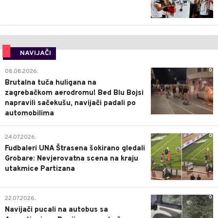
NAVIJAČI
0
08.08.2026.
Brutalna tuča huligana na
zagrebačkom aerodromu! Bed Blu Bojsi
napravili sačekušu, navijači padali po
automobilima
0
24.07.2026.
Fudbaleri UNA Štrasena šokirano gledali
Grobare: Nevjerovatna scena na kraju
utakmice Partizana
0
22.07.2026.
Navijači pucali na autobus sa