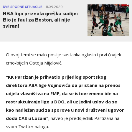
0
DVE SPORNE SITUACIJE
11.09.2020.
|
NBA liga priznala grešku sudije:
Bio je faul za Boston, ali nije
sviran!
O ovoj temi se malo poslije sastanka oglasio i prvi čovjek
crno-bijelih Ostoja Mijalović.
"KK Partizan je prihvatio prijedlog sportskog
direktora ABA lige Vojinovića da pristane na prenos
udjela vlasništva na FMP, da se istovremeno ide na
restruktuiranje lige u DOO, ali uz jedini uslov da se
kao nadležan sud za sporove u novi društveni ugovor
doda CAS u Lozani"
, naveo je predsjednik Partizana na
svom Twitter nalogu.