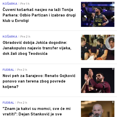
0
KOŠARKA
Pre 1 h
|
Čuveni košarkaš nasjeo na laži Tonija
Parkera: Odbio Partizan i izabrao drugi
klub u Evroligi
0
KOŠARKA
Pre 2 h
|
Obradović dobija Jokića dogodine:
Janakopulos najavio transfer vijeka,
dok žali zbog Teodosića
0
FUDBAL
Pre 2 h
|
Novi peh za Sarajevo: Renato Gojković
ponovo van terena zbog povrede
koljena?
0
FUDBAL
Pre 2 h
|
"Znam ja kakvi su momci, sve će mi
vratiti": Dejan Stanković je sve