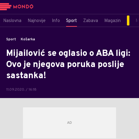
Naslovna
Najnovije
Info
Sport
Zabava
Magazin
M
Sport
Košarka
Mijailović se oglasio o ABA ligi:
Ovo je njegova poruka poslije
sastanka!
11.09.2020. / 16:18