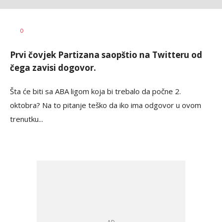
Milutin
AUTOR
0
Vujičić
Prvi čovjek Partizana saopštio na Twitteru od
čega zavisi dogovor.
Šta će biti sa ABA ligom koja bi trebalo da počne 2.
oktobra? Na to pitanje teško da iko ima odgovor u ovom
trenutku...