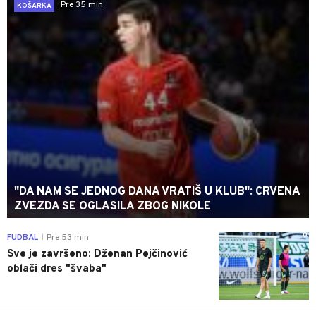
Pre 35 min
KOŠARKA
"DA NAM SE JEDNOG DANA VRATIŠ U KLUB": CRVENA
ZVEZDA SE OGLASILA ZBOG NIKOLE
0
FUDBAL
Pre 53 min
|
Sve je završeno: Dženan Pejčinović
oblači dres "švaba"