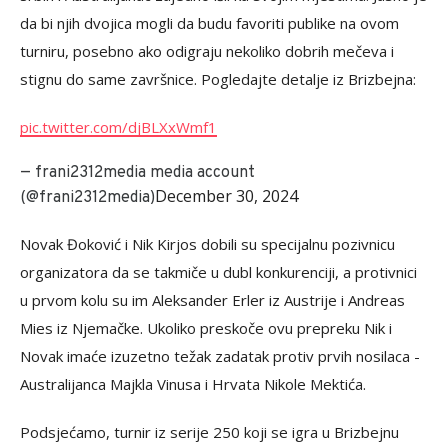
da bi njih dvojica mogli da budu favoriti publike na ovom
turniru, posebno ako odigraju nekoliko dobrih mečeva i
stignu do same završnice. Pogledajte detalje iz Brizbejna:
pic.twitter.com/djBLXxWmf1
— frani2312media media account
December 30, 2024
(@frani2312media)
Novak Đoković i Nik Kirjos dobili su specijalnu pozivnicu
organizatora da se takmiče u dubl konkurenciji, a protivnici
u prvom kolu su im Aleksander Erler iz Austrije i Andreas
Mies iz Njemačke. Ukoliko preskoče ovu prepreku Nik i
Novak imaće izuzetno težak zadatak protiv prvih nosilaca -
Australijanca Majkla Vinusa i Hrvata Nikole Mektića.
Podsjećamo, turnir iz serije 250 koji se igra u Brizbejnu