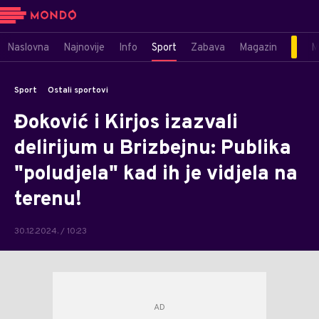
Naslovna
Najnovije
Info
Sport
Zabava
Magazin
M
Sport
Ostali sportovi
Đoković i Kirjos izazvali
delirijum u Brizbejnu: Publika
"poludjela" kad ih je vidjela na
terenu!
30.12.2024. / 10:23