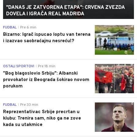
"DANAS JE ZATVORENA ETAPA": CRVENA ZVEZDA
DOVELA I IGRAČA REAL MADRIDA
0
FUDBAL
Pre 6 min
|
Bizarno: Igrač ispucao loptu van terena
i izazvao saobraćajnu nesreću!?
0
OSTALI SPORTOVI
Pre 18 min
|
"Bog blagoslovio Srbiju": Albanski
provokator iz Beograda šokirao novom
porukom
0
FUDBAL
Pre 33 min
|
Reprezentativac Srbije precrtan u
klubu: Trenira sam, niko ga ne zove
kada su utakmice