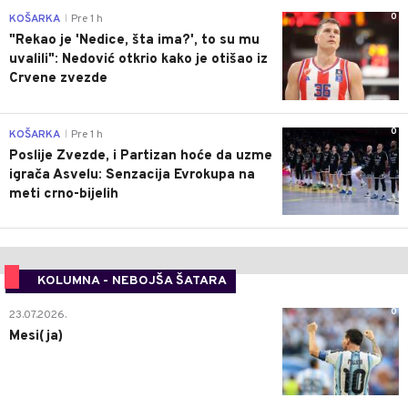
0
KOŠARKA
Pre 1 h
|
"Rekao je 'Nedice, šta ima?', to su mu
uvalili": Nedović otkrio kako je otišao iz
Crvene zvezde
0
KOŠARKA
Pre 1 h
|
Poslije Zvezde, i Partizan hoće da uzme
igrača Asvelu: Senzacija Evrokupa na
meti crno-bijelih
KOLUMNA - NEBOJŠA ŠATARA
0
23.07.2026.
Mesi(ja)