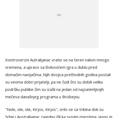
Kontroverzni Autralijanac vratio se na teren nakon mnogo
vremena, a upravo sa Đokovićem igra u dublu pred
domaćim navijačima. Njih dvojica prethodnih godina postali
su veoma dobri prijatelji, pa ne čudi što su dobili veliku
podršku publike čim su izašli na jedan od najzanimljivijih
mečeva današnjeg programa u Brizbejnu.
"Nole, ole, ole, Kirjos, Kirjos", orilo se sa tribina dok su
Srbin i Australijanac zajedno išli ka svojim mjestima. Jasno je