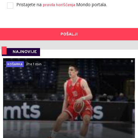
Pristajete na
Mondo portala.
pravila korišćenja
POŠALJI
NAJNOVIJE
0
Pre 1 min
KOŠARKA