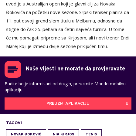
uvod je u Australijan open koji je glavni cilj za Novaka
Đokovića na početku nove sezone. Srpski teniser planira da
11. put osvoji grend slem titulu u Melburnu, odnosno da
stigne do čak 25. pehara sa četiri najveća turnira. U tome
će mu pomagati pripreme sa Kirjosom, ali i novi trener Endi
Marej koji je između dvije sezone priključen timu.
Naše vijesti ne morate da provjeravate
Budite bolje informisani od drugih, preuzmite Mondo mobilnu
aplikaciju
PREUZMI APLIKACIJU
TAGOVI
NOVAK ĐOKOVIĆ
NIK KIRJOS
TENIS