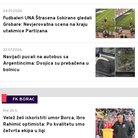
0
24.07.2026.
Fudbaleri UNA Štrasena šokirano gledali
Grobare: Nevjerovatna scena na kraju
utakmice Partizana
0
22.07.2026.
Navijači pucali na autobus sa
Argentincima: Dvojica su prebačena u
bolnicu
FK BORAC
0
Pre 20 h
Velež želi iskoristiti umor Borca, Ibro
Rahimić optimista: Po kvalitetu smo
četvrta ekipa u ligi