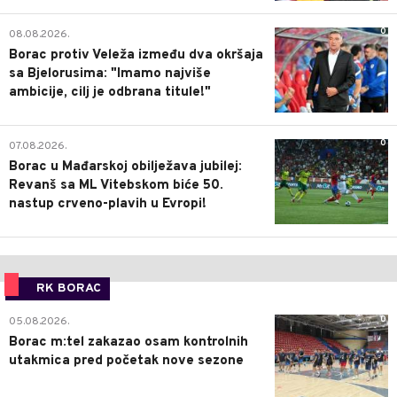
0
08.08.2026.
Borac protiv Veleža između dva okršaja
sa Bjelorusima: "Imamo najviše
ambicije, cilj je odbrana titule!"
0
07.08.2026.
Borac u Mađarskoj obilježava jubilej:
Revanš sa ML Vitebskom biće 50.
nastup crveno-plavih u Evropi!
RK BORAC
0
05.08.2026.
Borac m:tel zakazao osam kontrolnih
utakmica pred početak nove sezone