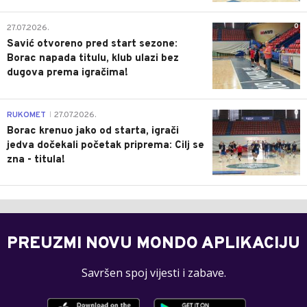
0
27.07.2026.
Savić otvoreno pred start sezone:
Borac napada titulu, klub ulazi bez
dugova prema igračima!
0
RUKOMET
27.07.2026.
|
Borac krenuo jako od starta, igrači
jedva dočekali početak priprema: Cilj se
zna - titula!
PREUZMI NOVU MONDO APLIKACIJU
Savršen spoj vijesti i zabave.