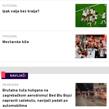
2
15.07.2026.
Ipak valja bez kralja?
0
17.05.2026.
Mostarske kiše
NAVIJAČI
0
08.08.2026.
Brutalna tuča huligana na
zagrebačkom aerodromu! Bed Blu Bojsi
napravili sačekušu, navijači padali po
automobilima