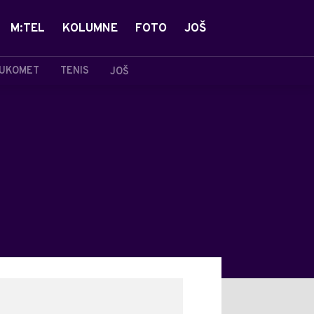
M:TEL
KOLUMNE
FOTO
JOŠ
UKOMET
TENIS
JOŠ