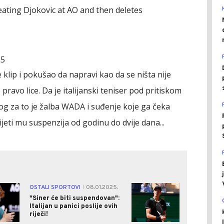
eating Djokovic at AO and then deletes
25
je klip i pokušao da napravi kao da se ništa nije
 pravo lice. Da je italijanski teniser pod pritiskom
log za to je žalba WADA i suđenje koje ga čeka
jeti mu suspenzija od godinu do dvije dana...
0
0
OSTALI SPORTOVI
08.01.2025.
|
"Siner će biti suspendovan":
Italijan u panici poslije ovih
riječi!