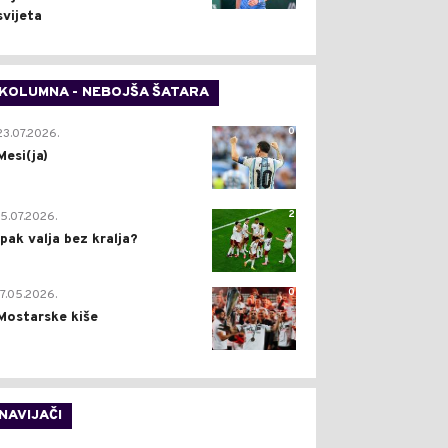
svijeta
KOLUMNA - NEBOJŠA ŠATARA
0
23.07.2026.
Mesi(ja)
2
15.07.2026.
Ipak valja bez kralja?
0
17.05.2026.
Mostarske kiše
NAVIJAČI