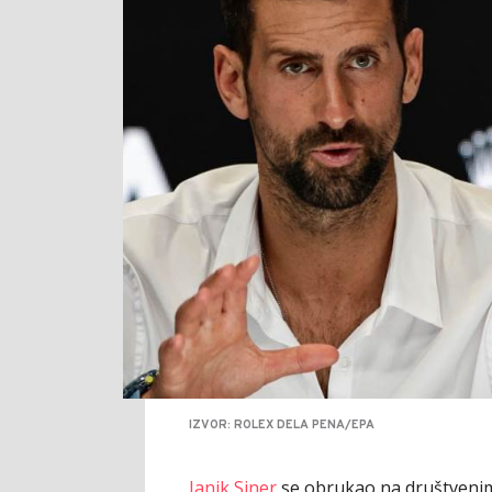
IZVOR: ROLEX DELA PENA/EPA
Janik Siner
se obrukao na društvenim