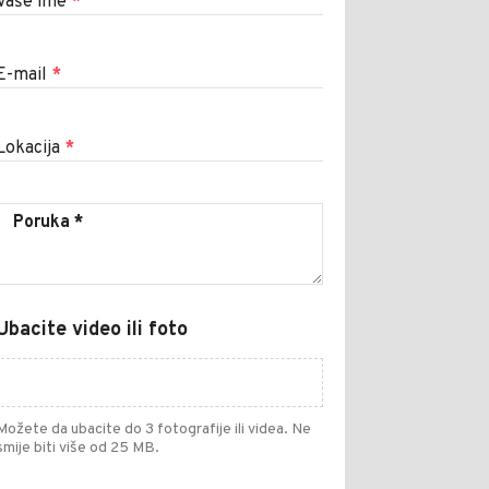
Vaše ime
*
E-mail
*
Lokacija
*
Ubacite video ili foto
Možete da ubacite do 3 fotografije ili videa. Ne
smije biti više od 25 MB.