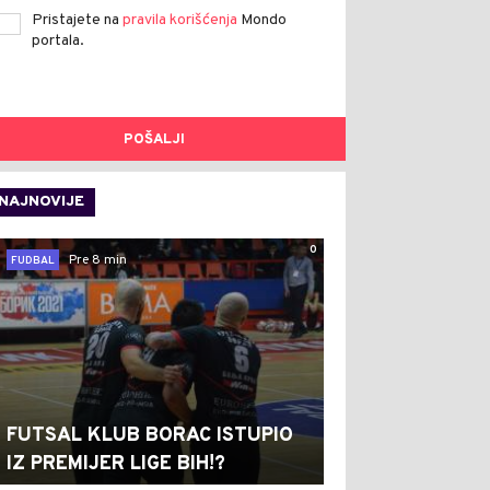
Pristajete na
pravila korišćenja
Mondo
portala.
POŠALJI
NAJNOVIJE
0
Pre 8 min
FUDBAL
FUTSAL KLUB BORAC ISTUPIO
IZ PREMIJER LIGE BIH!?