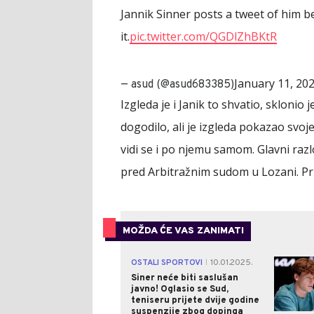
Jannik Sinner posts a tweet of him b
it.
pic.twitter.com/QGDlZhBKtR
January 11, 20
— asud (@asud683385)
Izgleda je i Janik to shvatio, sklonio 
dogodilo, ali je izgleda pokazao svoje
vidi se i po njemu samom. Glavni raz
pred Arbitražnim sudom u Lozani. Pri
MOŽDA ĆE VAS ZANIMATI
OSTALI SPORTOVI
10.01.2025.
|
Siner neće biti saslušan
javno! Oglasio se Sud,
teniseru prijete dvije godine
suspenzije zbog dopinga