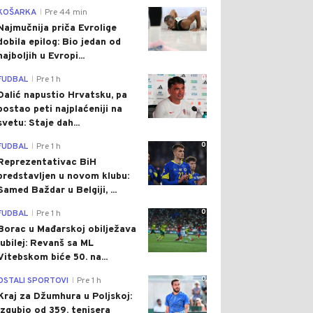
0
KOŠARKA
Pre 44 min
|
Najmučnija priča Evrolige
dobila epilog: Bio jedan od
najboljih u Evropi...
0
FUDBAL
Pre 1 h
|
Dalić napustio Hrvatsku, pa
postao peti najplaćeniji na
svetu: Staje dah...
0
FUDBAL
Pre 1 h
|
Reprezentativac BiH
predstavljen u novom klubu:
Samed Baždar u Belgiji, ...
0
FUDBAL
Pre 1 h
|
Borac u Mađarskoj obilježava
jubilej: Revanš sa ML
Vitebskom biće 50. na...
0
OSTALI SPORTOVI
Pre 1 h
|
Kraj za Džumhura u Poljskoj:
Izgubio od 359. tenisera