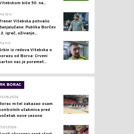
Vitebskom biće 50. na...
0
Pre 10 h
Trener Vitebska pohvalio
Banjalučane: Publika Borčev
12. igrač, uživanje...
0
Pre 11 h
Srbin iz redova Vitebska o
porazu od Borca: Crveni
karton nas je poremet...
RK BORAC
0
05.08.2026.
Borac m:tel zakazao osam
kontrolnih utakmica pred
početak nove sezone
0
27.07.2026.