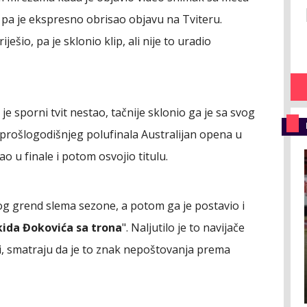
 pa je ekspresno obrisao objavu na Tviteru.
ješio, pa je sklonio klip, ali nije to uradio
da je sporni tvit nestao, tačnije sklonio ga je sa svog
 prošlogodišnjeg polufinala Australijan opena u
ao u finale i potom osvojio titulu.
og grend slema sezone, a potom ga je postavio i
kida Đokovića sa trona
". Naljutilo je to navijače
ili, smatraju da je to znak nepoštovanja prema