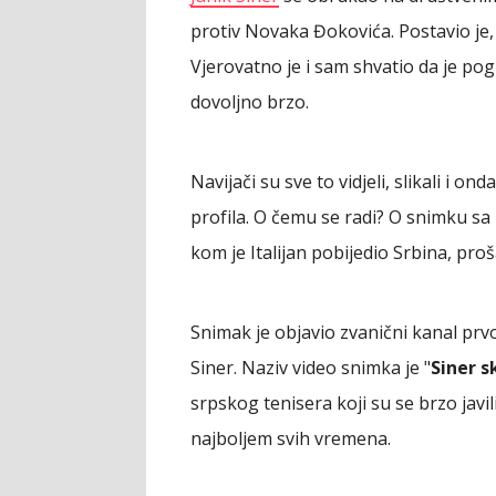
protiv Novaka Đokovića. Postavio je,
Vjerovatno je i sam shvatio da je pogri
dovoljno brzo.
Navijači su sve to vidjeli, slikali i on
profila. O čemu se radi? O snimku sa
kom je Italijan pobijedio Srbina, proš
Snimak je objavio zvanični kanal prv
Siner. Naziv video snimka je "
Siner s
srpskog tenisera koji su se brzo jav
najboljem svih vremena.