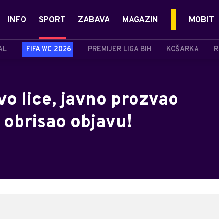
INFO
SPORT
ZABAVA
MAGAZIN
MOBIT
AL
FIFA WC 2026
PREMIJER LIGA BIH
KOŠARKA
R
o lice, javno prozvao
 obrisao objavu!