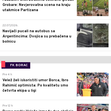
Grobare: Nevjerovatna scena na kraju
utakmice Partizana
0
22.07.2026.
Navijači pucali na autobus sa
Argentincima: Dvojica su prebačena u
bolnicu
FK BORAC
0
Pre 4 h
Velež želi iskoristiti umor Borca, Ibro
Rahimić optimista: Po kvalitetu smo
četvrta ekipa u ligi
0
Pre 12 h