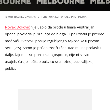
IZVOR: RACHEL BACH / SHUTTERSTOCK EDITORIAL / PROFIMEDIA
Novak Đoković
nije uspio da prođe u finale Australijan
opena, povreda je bila jača od njega. U polufinalu je predao
meč Saši Zverevu poslije izgubljengo taj-brejka u prvom
setu (7:5). Samo je prišao mreži i čestitao mu na prolasku
dalje. Nijemac se ponio kao gospodin, nije ni slavio
uspjeh, čak je i očitao bukvicu sramotnoj australijskoj
publici.