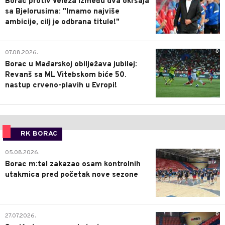
Borac protiv Veleža između dva okršaja
sa Bjelorusima: "Imamo najviše
ambicije, cilj je odbrana titule!"
0
07.08.2026.
Borac u Mađarskoj obilježava jubilej:
Revanš sa ML Vitebskom biće 50.
nastup crveno-plavih u Evropi!
RK BORAC
0
05.08.2026.
Borac m:tel zakazao osam kontrolnih
utakmica pred početak nove sezone
0
27.07.2026.