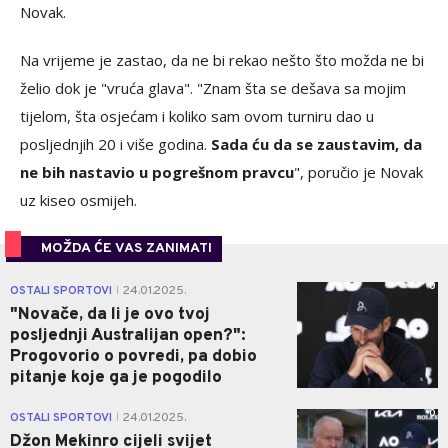
Novak.
Na vrijeme je zastao, da ne bi rekao nešto što možda ne bi
želio dok je "vruća glava". "Znam šta se dešava sa mojim
tijelom, šta osjećam i koliko sam ovom turniru dao u
posljednjih 20 i više godina.
Sada ću da se zaustavim, da
ne bih nastavio u pogrešnom pravcu
", poručio je Novak
uz kiseo osmijeh.
MOŽDA ĆE VAS ZANIMATI
0
OSTALI SPORTOVI
24.01.2025.
|
"Novače, da li je ovo tvoj
posljednji Australijan open?":
Progovorio o povredi, pa dobio
pitanje koje ga je pogodilo
0
OSTALI SPORTOVI
24.01.2025.
|
Džon Mekinro cijeli svijet