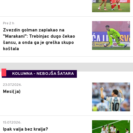
0
Pre 2 h
Zvezdin golman zaplakao na
"Marakani": Trebinjac dugo čekao
šansu, a onda ga je greška skupo
koštala
KOLUMNA - NEBOJŠA ŠATARA
0
23.07.2026.
Mesi(ja)
2
15.07.2026.
Ipak valja bez kralja?