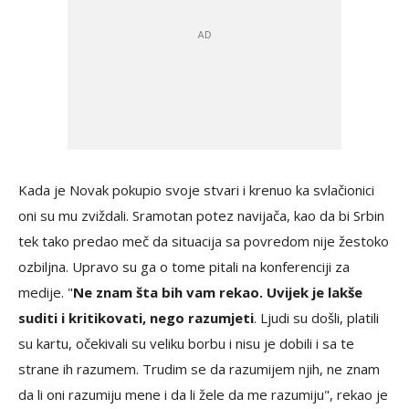
Kada je Novak pokupio svoje stvari i krenuo ka svlačionici
oni su mu zviždali. Sramotan potez navijača, kao da bi Srbin
tek tako predao meč da situacija sa povredom nije žestoko
ozbiljna. Upravo su ga o tome pitali na konferenciji za
medije. "
Ne znam šta bih vam rekao. Uvijek je lakše
suditi i kritikovati, nego razumjeti
. Ljudi su došli, platili
su kartu, očekivali su veliku borbu i nisu je dobili i sa te
strane ih razumem. Trudim se da razumijem njih, ne znam
da li oni razumiju mene i da li žele da me razumiju", rekao je