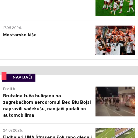
0
17.05.2026.
Mostarske kiše
NAVIJAČI
0
Pre 11 h
Brutalna tuča huligana na
zagrebačkom aerodromu! Bed Blu Bojsi
napravili sačekušu, navijači padali po
automobilima
0
24.07.2026.
Fudbaleri UNA Štrasena šokirano gledali