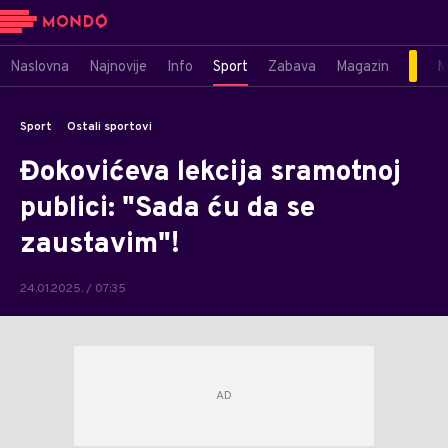
Naslovna
Najnovije
Info
Sport
Zabava
Magazin
M
Sport
Ostali sportovi
Đokovićeva lekcija sramotnoj
publici: "Sada ću da se
zaustavim"!
24.01.2025. / 07:35