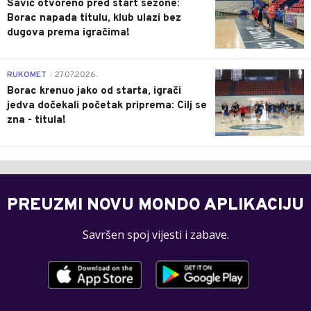
Savić otvoreno pred start sezone:
Borac napada titulu, klub ulazi bez
dugova prema igračima!
0
RUKOMET
27.07.2026.
|
Borac krenuo jako od starta, igrači
jedva dočekali početak priprema: Cilj se
zna - titula!
PREUZMI NOVU MONDO APLIKACIJU
Savršen spoj vijesti i zabave.