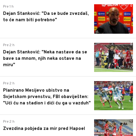
0
Pre 1 h
Dejan Stanković: "Da se bude zvezdaš,
to će nam biti potrebno"
0
Pre 2 h
Dejan Stanković: "Neka nastave da se
bave sa mnom, njih neka ostave na
miru"
0
Pre 2 h
Planirano Mesijevo ubistvo na
Svjetskom prvenstvu, FBI obaviješten:
"Ući ću na stadion i dići ću ga u vazduh"
0
Pre 2 h
Zvezdina pobjeda za mir pred Hapoel