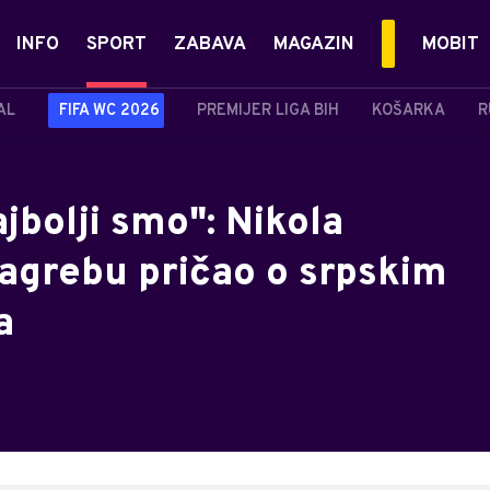
INFO
SPORT
ZABAVA
MAGAZIN
MOBIT
AL
FIFA WC 2026
PREMIJER LIGA BIH
KOŠARKA
R
jbolji smo": Nikola
agrebu pričao o srpskim
a