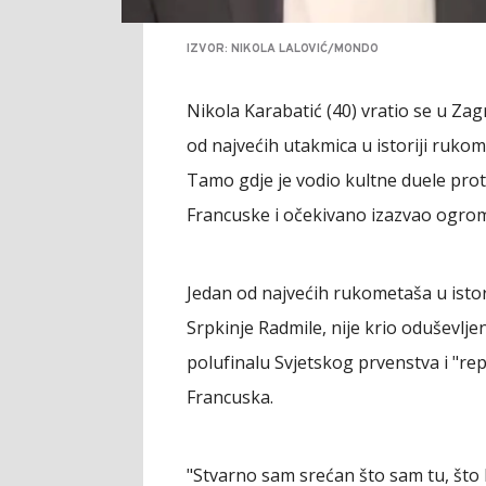
IZVOR: NIKOLA LALOVIĆ/MONDO
Nikola Karabatić (40) vratio se u Zag
od najvećih utakmica u istoriji rukom
Tamo gdje je vodio kultne duele proti
Francuske i očekivano izazvao ogro
Jedan od najvećih rukometaša u istori
Srpkinje Radmile, nije krio oduševlje
polufinalu Svjetskog prvenstva i "rep
Francuska.
"Stvarno sam srećan što sam tu, što 