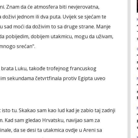
i. Znam da će atmosfera biti nevjerovatna,
 doživi jednom ili dva puta. Uvijek se sjećam te
u sad moći da doživim to sa druge strane. Manje
da pobijedim, dobijem utakmicu, mogu da uživam,
 mnogo srećan".
 brata Luku, takođe trofejnog francuskog
jim sekundama četvrtfinala protiv Egipta uveo
 isto tu. Skakao sam kao lud kad je zabio taj zadnji
om. Kad sam gledao Hrvatsku, navijao sam za
nale, da se desi ta utakmica ovdje u Areni sa