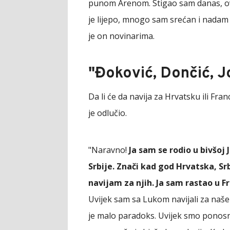
punom Arenom. Stigao sam danas, o
je lijepo, mnogo sam srećan i nadam 
je on novinarima.
"Đoković, Dončić, Jo
Da li će da navija za Hrvatsku ili Fra
je odlučio.
"Naravno!
Ja sam se rodio u bivšoj 
Srbije. Znači kad god Hrvatska, Sr
navijam za njih. Ja sam rastao u 
Uvijek sam sa Lukom navijali za naš
je malo paradoks. Uvijek smo ponosni