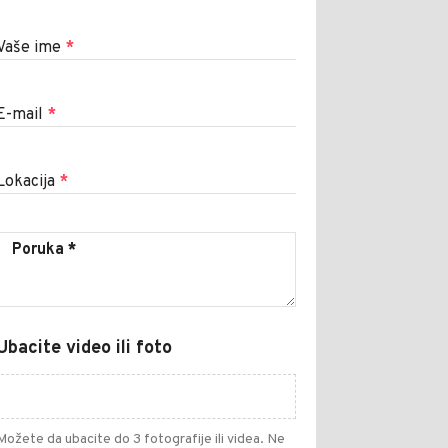
Vaše ime
*
E-mail
*
Lokacija
*
Ubacite video ili foto
Možete da ubacite do 3 fotografije ili videa. Ne