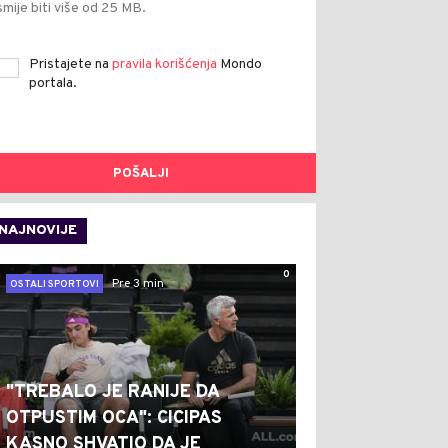
smije biti više od 25 MB.
Pristajete na
pravila korišćenja
Mondo
portala.
POŠALJI
NAJNOVIJE
0
Pre 3 min
OSTALI SPORTOVI
"TREBALO JE RANIJE DA
OTPUSTIM OCA": CICIPAS
KASNO SHVATIO DA JE