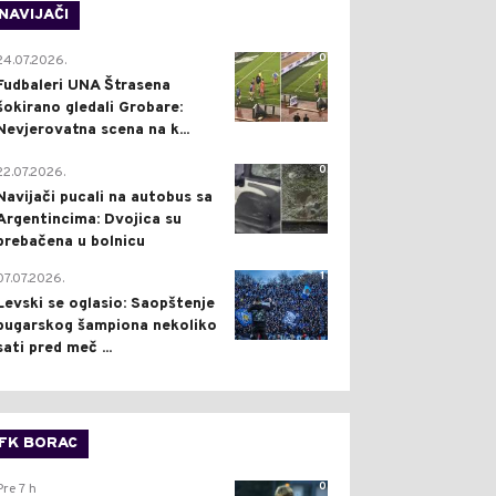
NAVIJAČI
0
24.07.2026.
Fudbaleri UNA Štrasena
šokirano gledali Grobare:
Nevjerovatna scena na k...
0
22.07.2026.
Navijači pucali na autobus sa
Argentincima: Dvojica su
prebačena u bolnicu
1
07.07.2026.
Levski se oglasio: Saopštenje
bugarskog šampiona nekoliko
sati pred meč ...
FK BORAC
0
Pre 7 h