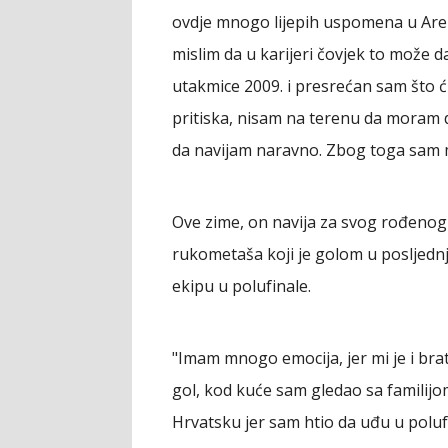
ovdje mnogo lijepih uspomena u Aren
mislim da u karijeri čovjek to može da
utakmice 2009. i presrećan sam što ć
pritiska, nisam na terenu da moram 
da navijam naravno. Zbog toga sam
Ove zime, on navija za svog rođenog
rukometaša koji je golom u posljedn
ekipu u polufinale.
"Imam mnogo emocija, jer mi je i brat
gol, kod kuće sam gledao sa familij
Hrvatsku jer sam htio da uđu u polufi