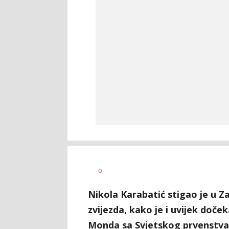
Nikola
AUTOR
0
Lalović
Nikola Karabatić stigao je u Z
zvijezda, kako je i uvijek doče
Monda sa Svjetskog prvenstva,