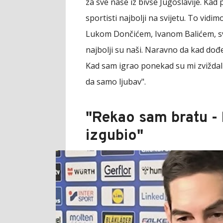
za sve naše iz bivše Jugoslavije. Kad
sportisti najbolji na svijetu. To vi
Lukom Dončićem, Ivanom Balićem, svi 
najbolji su naši. Naravno da kad do
Kad sam igrao ponekad su mi zviždali,
da samo ljubav".
"Rekao sam bratu - 
izgubio"