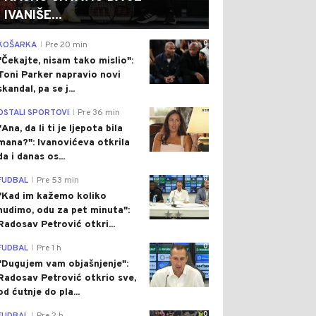
IVANIŠE...
0
KOŠARKA
Pre 20 min
|
"Čekajte, nisam tako mislio":
Toni Parker napravio novi
skandal, pa se j...
0
OSTALI SPORTOVI
Pre 36 min
|
"Ana, da li ti je ljepota bila
mana?": Ivanovićeva otkrila
da i danas os...
0
FUDBAL
Pre 53 min
|
"Kad im kažemo koliko
nudimo, odu za pet minuta":
Radosav Petrović otkri...
0
FUDBAL
Pre 1 h
|
"Dugujem vam objašnjenje":
Radosav Petrović otkrio sve,
od ćutnje do pla...
0
|