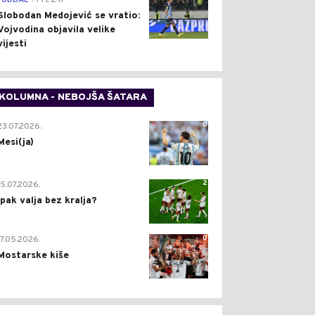
FUDBAL
Pre 2 h
Slobodan Medojević se vratio:
Vojvodina objavila velike
vijesti
KOLUMNA - NEBOJŠA ŠATARA
0
23.07.2026.
Mesi(ja)
2
15.07.2026.
Ipak valja bez kralja?
0
17.05.2026.
Mostarske kiše