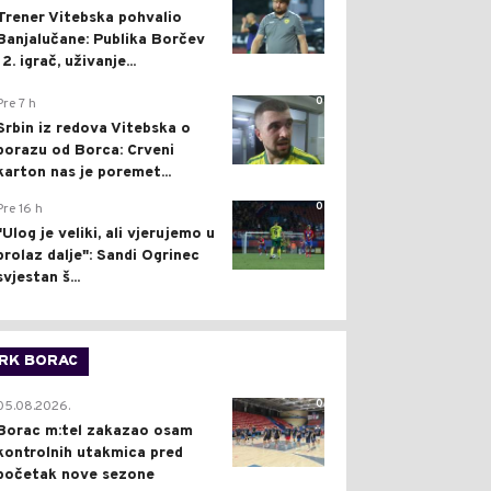
Trener Vitebska pohvalio
Banjalučane: Publika Borčev
12. igrač, uživanje...
0
Pre 7 h
Srbin iz redova Vitebska o
porazu od Borca: Crveni
karton nas je poremet...
0
Pre 16 h
"Ulog je veliki, ali vjerujemo u
prolaz dalje": Sandi Ogrinec
svjestan š...
RK BORAC
0
05.08.2026.
Borac m:tel zakazao osam
kontrolnih utakmica pred
početak nove sezone