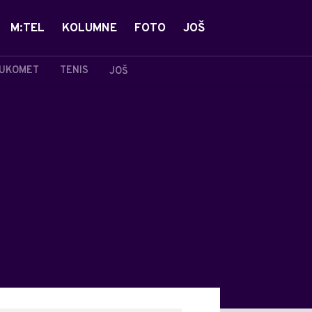
M:TEL
KOLUMNE
FOTO
JOŠ
UKOMET
TENIS
JOŠ