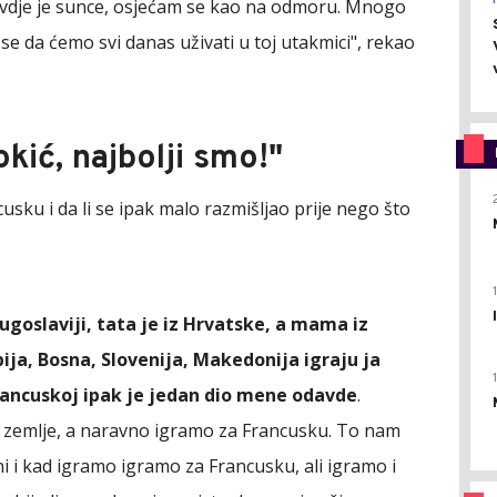
vdje je sunce, osjećam se kao na odmoru. Mnogo
se da ćemo svi danas uživati u toj utakmici", rekao
kić, najbolji smo!"
ncusku i da li se ipak malo razmišljao prije nego što
Jugoslaviji, tata je iz Hrvatske, a mama iz
bija, Bosna, Slovenija, Makedonija igraju ja
Francuskoj ipak je jedan dio mene odavde
.
e zemlje, a naravno igramo za Francusku. To nam
 i kad igramo igramo za Francusku, ali igramo i