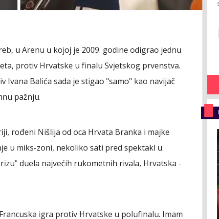
reb, u Arenu u kojoj je 2009. godine odigrao jednu
eta, protiv Hrvatske u finalu Svjetskog prvenstva.
v Ivana Balića sada je stigao "samo" kao navijač
mnu pažnju.
ji, rođeni Nišlija od oca Hrvata Branka i majke
nje u miks-zoni, nekoliko sati pred spektakl u
rizu" duela najvećih rukometnih rivala, Hrvatska -
Francuska igra protiv Hrvatske u polufinalu. Imam