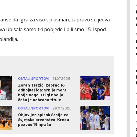
 šanse da igra za visok plasman, zapravo su jedva
eva upisala samo tri pobjede i bili smo 15. Ispod
olandija.
0
0
OSTALI SPORTOVI
31.07.2025.
|
Zoran Terzić izabrao 16
odbojkašica: Srbija mora
bolje nego u Ligi nacija,
čeka je odbrana titule
0
0
OSTALI SPORTOVI
29.07.2025.
|
Objavljen spisak Srbije za
Svjetsko prvenstvo: Krecu
pozvao 19 igrača