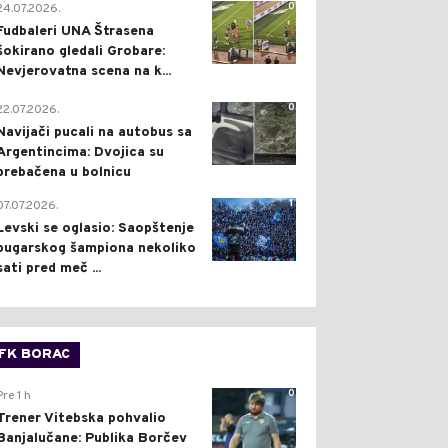
0
24.07.2026.
Fudbaleri UNA Štrasena
šokirano gledali Grobare:
Nevjerovatna scena na k...
0
22.07.2026.
Navijači pucali na autobus sa
Argentincima: Dvojica su
prebačena u bolnicu
1
07.07.2026.
Levski se oglasio: Saopštenje
bugarskog šampiona nekoliko
sati pred meč ...
FK BORAC
0
Pre 1 h
Trener Vitebska pohvalio
Banjalučane: Publika Borčev