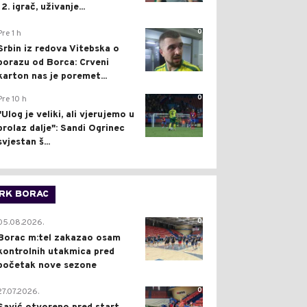
12. igrač, uživanje...
0
Pre 1 h
Srbin iz redova Vitebska o
porazu od Borca: Crveni
karton nas je poremet...
0
Pre 10 h
"Ulog je veliki, ali vjerujemo u
prolaz dalje": Sandi Ogrinec
svjestan š...
RK BORAC
0
05.08.2026.
Borac m:tel zakazao osam
kontrolnih utakmica pred
početak nove sezone
0
27.07.2026.