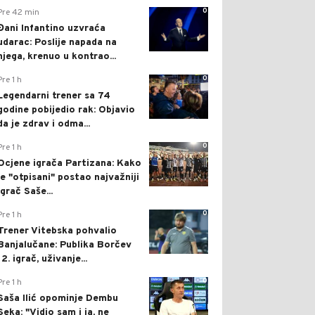
0
Pre 42 min
Đani Infantino uzvraća
udarac: Poslije napada na
njega, krenuo u kontrao...
0
Pre 1 h
Legendarni trener sa 74
godine pobijedio rak: Objavio
da je zdrav i odma...
0
Pre 1 h
Ocjene igrača Partizana: Kako
je "otpisani" postao najvažniji
igrač Saše...
0
Pre 1 h
Trener Vitebska pohvalio
Banjalučane: Publika Borčev
12. igrač, uživanje...
0
Pre 1 h
Saša Ilić opominje Dembu
Seka: "Vidio sam i ja, ne