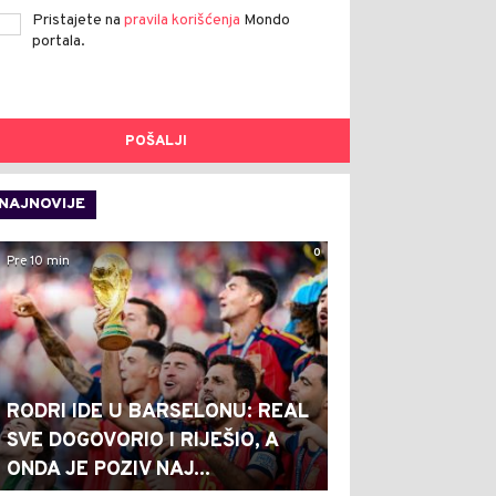
Pristajete na
pravila korišćenja
Mondo
portala.
POŠALJI
NAJNOVIJE
0
Pre 10 min
RODRI IDE U BARSELONU: REAL
SVE DOGOVORIO I RIJEŠIO, A
ONDA JE POZIV NAJ...