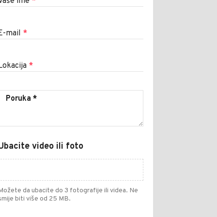
Vaše ime
*
E-mail
*
Lokacija
*
Ubacite video ili foto
Možete da ubacite do 3 fotografije ili videa. Ne
smije biti više od 25 MB.