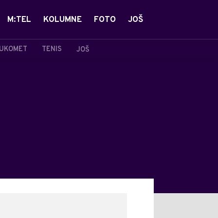
M:TEL
KOLUMNE
FOTO
JOŠ
UKOMET
TENIS
JOŠ