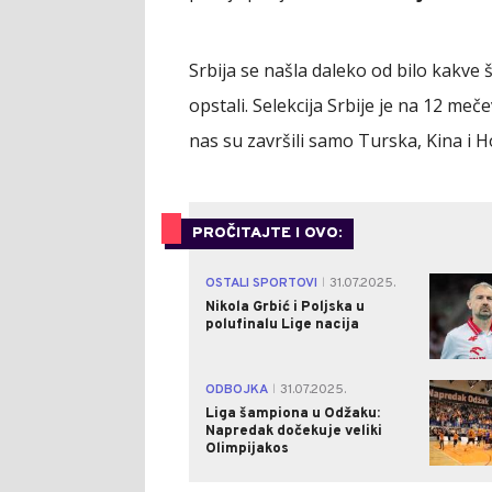
Srbija se našla daleko od bilo kakve
opstali. Selekcija Srbije je na 12 meč
nas su završili samo Turska, Kina i H
PROČITAJTE I OVO:
OSTALI SPORTOVI
31.07.2025.
|
Nikola Grbić i Poljska u
polufinalu Lige nacija
ODBOJKA
31.07.2025.
|
Liga šampiona u Odžaku:
Napredak dočekuje veliki
Olimpijakos