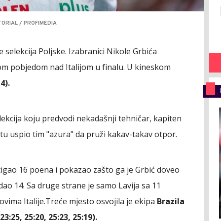
ORIAL / PROFIMEDIA
 selekcija Poljske. Izabranici Nikole Grbića
kom pobjedom nad Italijom u finalu. U kineskom
4).
lekcija koju predvodi nekadašnji tehničar, kapiten
setu uspio tim "azura" da pruži kakav-takav otpor.
igao 16 poena i pokazao zašto ga je Grbić doveo
dao 14. Sa druge strane je samo Lavija sa 11
vima Italije.Treće mjesto osvojila je ekipa
Brazila
3:25, 25:20, 25:23, 25:19).