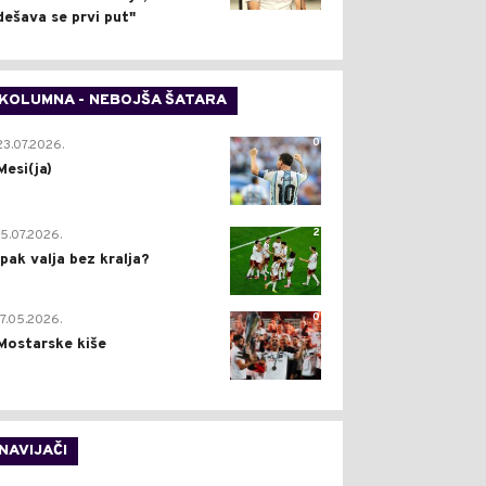
dešava se prvi put"
KOLUMNA - NEBOJŠA ŠATARA
0
23.07.2026.
Mesi(ja)
2
15.07.2026.
Ipak valja bez kralja?
0
17.05.2026.
Mostarske kiše
NAVIJAČI