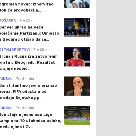
ogroman novac: Iznervirao
Jokića provokacija...
0
KOŠARKA
Pre 25 min
|
Denver ukrao najveće
pojačanje Partizanu: Umjesto
u Beograd otišao da sa...
0
OSTALI SPORTOVI
Pre 28 min
|
Srbija i Rusija iza zatvorenih
vrata u Beogradu: Rezultat
krajnje neobič...
0
FUDBAL
Pre 34 min
|
Đani Infantino javno priznao
poraz: FIFA odustala od
prodaje Svjetskog p...
0
FUDBAL
Pre 39 min
|
Sve staje u jednu noć Lige
šampiona: 10 utakmica odluke,
među njima i Zv...