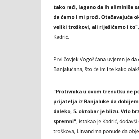
tako reći, lagano da ih eliminiše 
da ćemo i mi proći. Otežavajuća o
veliki troškovi, ali riješićemo i to"
Kadrić.
Prvi čovjek Vogošćana uvjeren je da 
Banjalučana, što će im i te kako ola
"Protivnika u ovom trenutku ne p
prijatelja iz Banjaluke da dobijem
daleko, 5. oktobar je blizu. Vrlo b
spremni"
, istakao je Kadrić, dodavši
troškova, Litvancima ponude da obje 