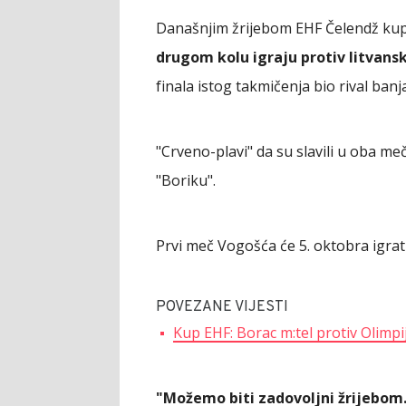
Današnjim žrijebom EHF Čelendž kup
drugom kolu igraju protiv litvansk
finala istog takmičenja bio rival ban
"Crveno-plavi" da su slavili u oba me
"Boriku".
Prvi meč Vogošća će 5. oktobra igrati
POVEZANE VIJESTI
Kup EHF: Borac m:tel protiv Olimpi
"Možemo biti zadovoljni žrijebom.