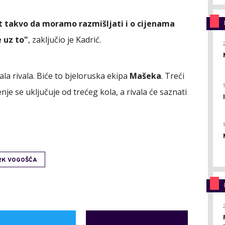
t takvo da moramo razmišljati i o cijenama
 uz to"
, zaključio je Kadrić.
la rivala. Biće to bjeloruska ekipa
Mašeka
. Treći
nje se uključuje od trećeg kola, a rivala će saznati
RK VOGOŠĆA