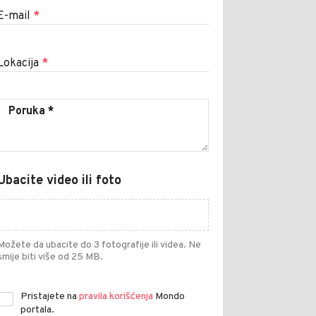
E-mail
*
Lokacija
*
Ubacite video ili foto
Možete da ubacite do 3 fotografije ili videa. Ne
smije biti više od 25 MB.
Pristajete na
pravila korišćenja
Mondo
portala.