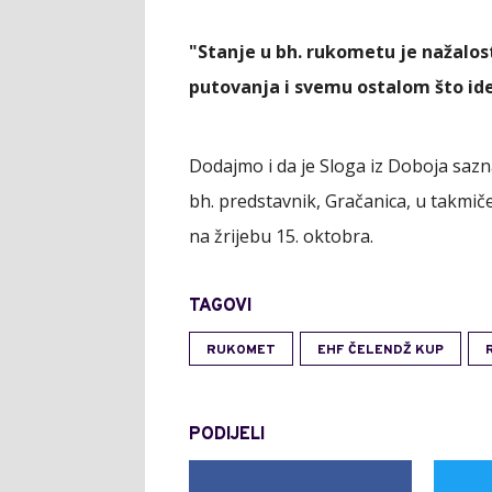
"Stanje u bh. rukometu je nažalos
putovanja i svemu ostalom što ide
Dodajmo i da je Sloga iz Doboja sazna
bh. predstavnik, Gračanica, u takmiče
na žrijebu 15. oktobra.
TAGOVI
RUKOMET
EHF ČELENDŽ KUP
PODIJELI