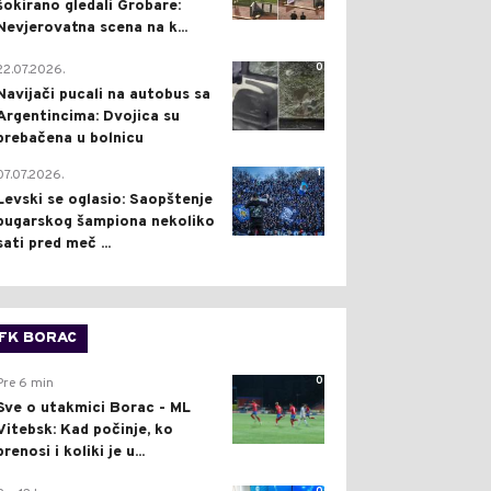
šokirano gledali Grobare:
Nevjerovatna scena na k...
0
22.07.2026.
Navijači pucali na autobus sa
Argentincima: Dvojica su
prebačena u bolnicu
1
07.07.2026.
Levski se oglasio: Saopštenje
bugarskog šampiona nekoliko
sati pred meč ...
FK BORAC
0
Pre 6 min
Sve o utakmici Borac - ML
Vitebsk: Kad počinje, ko
prenosi i koliki je u...