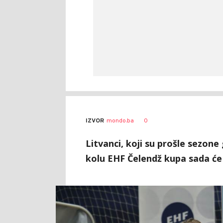
Bojan
AUTOR
0
IZVOR
mondo.ba
Jakovljević
Litvanci, koji su prošle sezon
kolu EHF Čelendž kupa sada će 