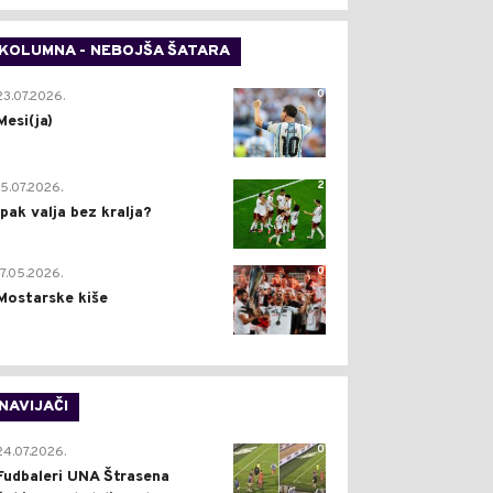
KOLUMNA - NEBOJŠA ŠATARA
0
23.07.2026.
Mesi(ja)
2
15.07.2026.
Ipak valja bez kralja?
0
17.05.2026.
Mostarske kiše
NAVIJAČI
0
24.07.2026.
Fudbaleri UNA Štrasena