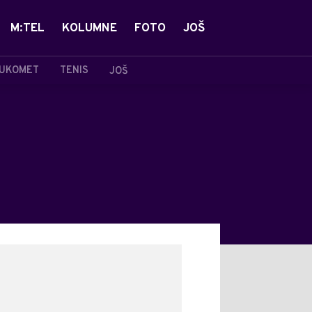
M:TEL
KOLUMNE
FOTO
JOŠ
UKOMET
TENIS
JOŠ