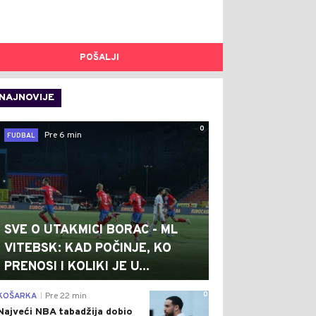
POŠALJI
NAJNOVIJE
0
Pre 6 min
FUDBAL
SVE O UTAKMICI BORAC - ML
VITEBSK: KAD POČINJE, KO
PRENOSI I KOLIKI JE U...
0
KOŠARKA
Pre 22 min
|
Najveći NBA tabadžija dobio