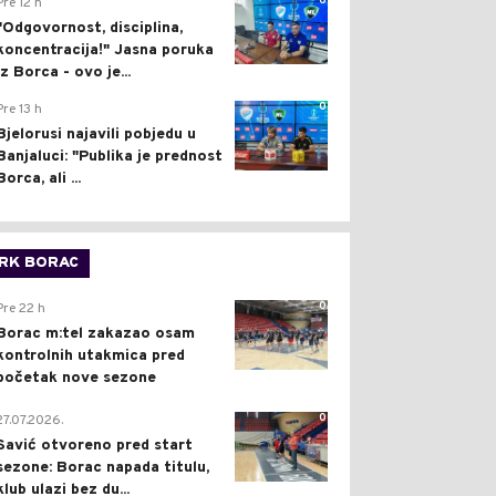
0
Pre 12 h
"Odgovornost, disciplina,
koncentracija!" Jasna poruka
iz Borca - ovo je...
0
Pre 13 h
Bjelorusi najavili pobjedu u
Banjaluci: "Publika je prednost
Borca, ali ...
RK BORAC
0
Pre 22 h
Borac m:tel zakazao osam
kontrolnih utakmica pred
početak nove sezone
0
27.07.2026.
Savić otvoreno pred start
sezone: Borac napada titulu,
klub ulazi bez du...