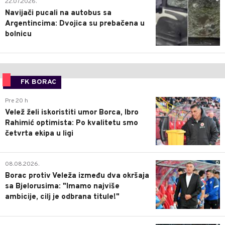
22.07.2026.
Navijači pucali na autobus sa
Argentincima: Dvojica su prebačena u
bolnicu
FK BORAC
0
Pre 20 h
Velež želi iskoristiti umor Borca, Ibro
Rahimić optimista: Po kvalitetu smo
četvrta ekipa u ligi
0
08.08.2026.
Borac protiv Veleža između dva okršaja
sa Bjelorusima: "Imamo najviše
ambicije, cilj je odbrana titule!"