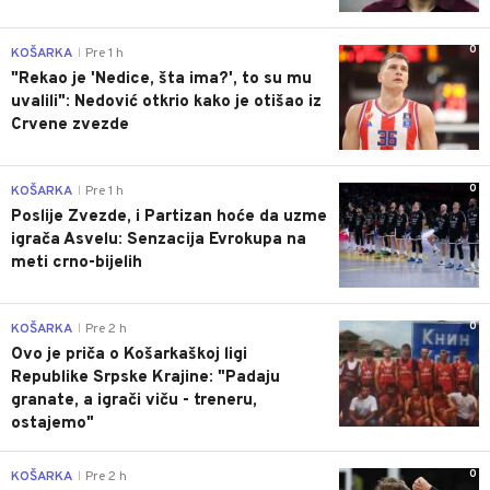
0
KOŠARKA
Pre 1 h
|
"Rekao je 'Nedice, šta ima?', to su mu
uvalili": Nedović otkrio kako je otišao iz
Crvene zvezde
0
KOŠARKA
Pre 1 h
|
Poslije Zvezde, i Partizan hoće da uzme
igrača Asvelu: Senzacija Evrokupa na
meti crno-bijelih
0
KOŠARKA
Pre 2 h
|
Ovo je priča o Košarkaškoj ligi
Republike Srpske Krajine: "Padaju
granate, a igrači viču - treneru,
ostajemo"
0
KOŠARKA
Pre 2 h
|