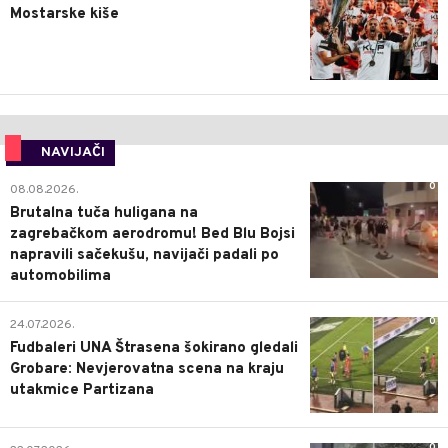
Mostarske kiše
NAVIJAČI
0
08.08.2026.
Brutalna tuča huligana na
zagrebačkom aerodromu! Bed Blu Bojsi
napravili sačekušu, navijači padali po
automobilima
0
24.07.2026.
Fudbaleri UNA Štrasena šokirano gledali
Grobare: Nevjerovatna scena na kraju
utakmice Partizana
0