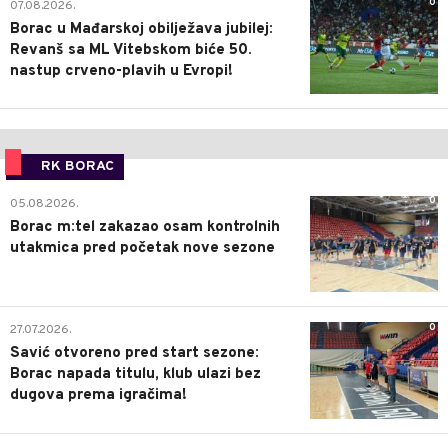
0
07.08.2026.
Borac u Mađarskoj obilježava jubilej:
Revanš sa ML Vitebskom biće 50.
nastup crveno-plavih u Evropi!
RK BORAC
0
05.08.2026.
Borac m:tel zakazao osam kontrolnih
utakmica pred početak nove sezone
0
27.07.2026.
Savić otvoreno pred start sezone:
Borac napada titulu, klub ulazi bez
dugova prema igračima!