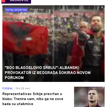
NAJNOVIJE
0
Pre 14 min
OSTALI SPORTOVI
"BOG BLAGOSLOVIO SRBIJU": ALBANSKI
PROVOKATOR IZ BEOGRADA ŠOKIRAO NOVOM
PORUKOM
0
FUDBAL
Pre 28 min
|
Reprezentativac Srbije precrtan u
klubu: Trenira sam, niko ga ne zove
kada su utakmice