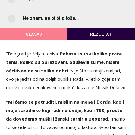
0%
Ne, šta će nam to?
(0)
Ne znam, ne bi bilo loše...
0%
Ne znam, ne bi bilo loše...
(0)
GLASAJ
REZULTATI
POVRATAK NA GLASANJE
"Beograd je željan tenisa.
Pokazali su svi koliko prate
tenis, koliko su obrazovani, oduševili su me, nisam
očekivao da su toliko dobri
. Nije što su moji zemljaci,
ovo je jedna od najboljih publika ikada. Rijetko gdje sam
doživio ovako edukovanu publiku", kazao je Novak Đoković.
"Mi ćemo se potruditi, mislim na mene i Đorđa, kao i
moje saradnike koji radimo ovdje, kao i TSS, prosto
da dovedemo muški i ženski turnir u Beograd.
Imamo
to kao ideju i clj. To zavisi od mnogo faktora. Svjestan sam