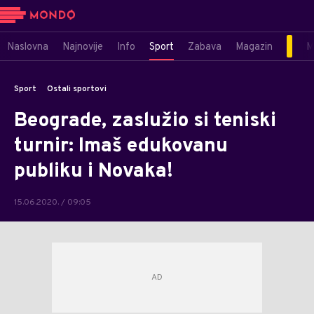
Naslovna
Najnovije
Info
Sport
Zabava
Magazin
M
Sport
Ostali sportovi
Beograde, zaslužio si teniski
turnir: Imaš edukovanu
publiku i Novaka!
15.06.2020. / 09:05