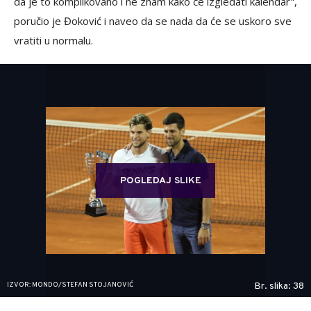
da je to komplikovano i ne znam kako će izgledati kalendar",
poručio je Đoković i naveo da se nada da će se uskoro sve
vratiti u normalu.
POGLEDAJ SLIKE
IZVOR: MONDO/STEFAN STOJANOVIĆ
Br. slika: 38