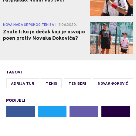
rasplakao: Volim vas sve!
0
NOVA NADA SRPSKOG TENISA
13.06.2020.
|
Znate li ko je dečak koji je osvojio
poen protiv Novaka Đokovića?
TAGOVI
ADRIJA TUR
TENIS
TENISERI
NOVAK ĐOKOVIĆ
PODIJELI