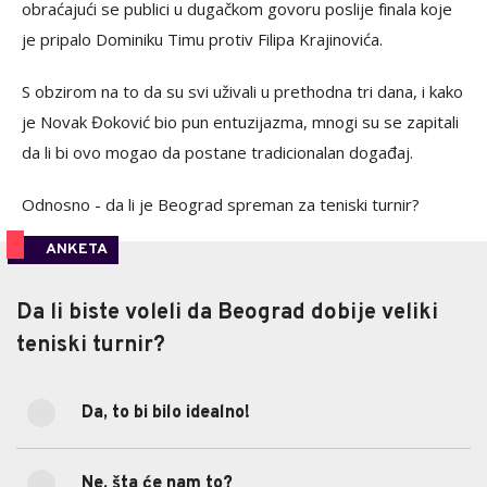
obraćajući se publici u dugačkom govoru poslije finala koje
je pripalo Dominiku Timu protiv Filipa Krajinovića.
S obzirom na to da su svi uživali u prethodna tri dana, i kako
je Novak Đoković bio pun entuzijazma, mnogi su se zapitali
da li bi ovo mogao da postane tradicionalan događaj.
Odnosno - da li je Beograd spreman za teniski turnir?
ANKETA
Da li biste voleli da Beograd dobije veliki
Da li biste voleli da Beograd dobije veliki
teniski turnir?
teniski turnir?
Da, to bi bilo idealno!
100%
Da, to bi bilo idealno!
(7)
Ne, šta će nam to?