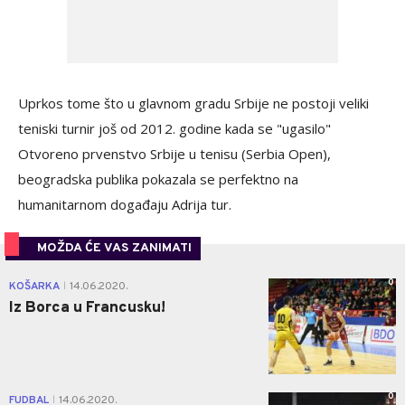
Uprkos tome što u glavnom gradu Srbije ne postoji veliki
teniski turnir još od 2012. godine kada se "ugasilo"
Otvoreno prvenstvo Srbije u tenisu (Serbia Open),
beogradska publika pokazala se perfektno na
humanitarnom događaju Adrija tur.
MOŽDA ĆE VAS ZANIMATI
0
KOŠARKA
14.06.2020.
|
Iz Borca u Francusku!
0
FUDBAL
14.06.2020.
|