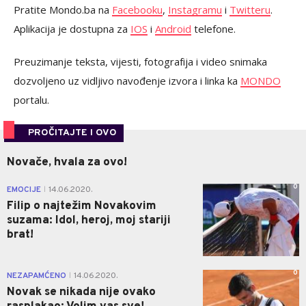
Pratite Mondo.ba na
Facebooku
,
Instagramu
i
Twitteru
.
Aplikacija je dostupna za
IOS
i
Android
telefone.
Preuzimanje teksta, vijesti, fotografija i video snimaka
dozvoljeno uz vidljivo navođenje izvora i linka ka
MONDO
portalu.
PROČITAJTE I OVO
Novače, hvala za ovo!
0
EMOCIJE
14.06.2020.
|
Filip o najtežim Novakovim
suzama: Idol, heroj, moj stariji
brat!
0
NEZAPAMĆENO
14.06.2020.
|
Novak se nikada nije ovako