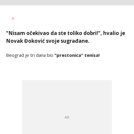
Nikola
Milutin
AUTORI
0
Janković
Vujičić
"Nisam očekivao da ste toliko dobri!", hvalio je
Novak Đoković svoje sugrađane.
Beograd je tri dana bio
"prestonica" tenisa!