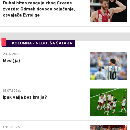
Dubai hitno reaguje zbog Crvene
zvezde: Odmah dovode pojačanje,
osvajača Evrolige
KOLUMNA - NEBOJŠA ŠATARA
0
23.07.2026.
Mesi(ja)
2
15.07.2026.
Ipak valja bez kralja?
0
17.05.2026.