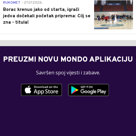
0
RUKOMET
27.07.2026.
|
Borac krenuo jako od starta, igrači
jedva dočekali početak priprema: Cilj se
zna - titula!
PREUZMI NOVU MONDO APLIKACIJU
Savršen spoj vijesti i zabave.