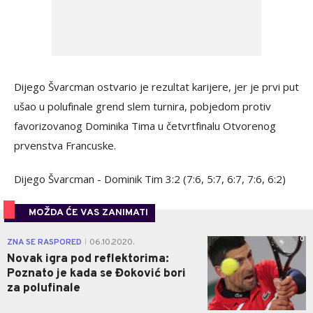
Dijego Švarcman ostvario je rezultat karijere, jer je prvi put
ušao u polufinale grend slem turnira, pobjedom protiv
favorizovanog Dominika Tima u četvrtfinalu Otvorenog
prvenstva Francuske.
Dijego Švarcman - Dominik Tim 3:2 (7:6, 5:7, 6:7, 7:6, 6:2)
MOŽDA ĆE VAS ZANIMATI
0
ZNA SE RASPORED
06.10.2020.
|
Novak igra pod reflektorima:
Poznato je kada se Đoković bori
za polufinale