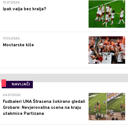
2
15.07.2026.
Ipak valja bez kralja?
0
17.05.2026.
Mostarske kiše
NAVIJAČI
0
24.07.2026.
Fudbaleri UNA Štrasena šokirano gledali
Grobare: Nevjerovatna scena na kraju
utakmice Partizana