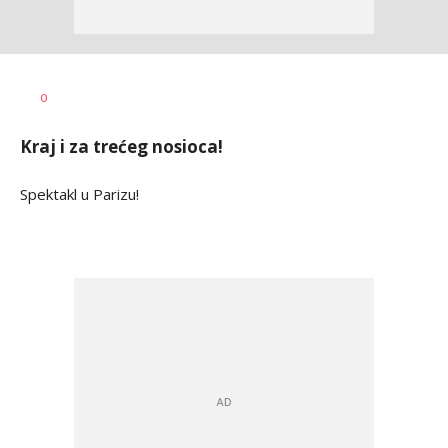
Mladen
AUTOR
0
Šolak
Kraj i za trećeg nosioca!
Spektakl u Parizu!