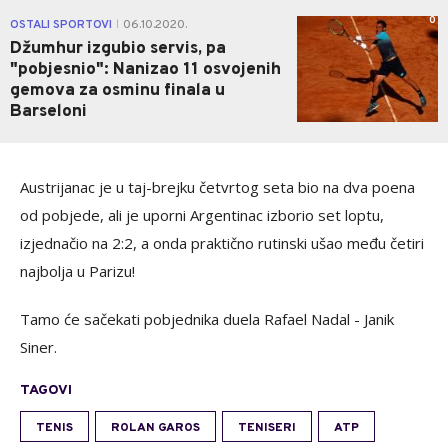
0
OSTALI SPORTOVI
06.10.2020.
|
Džumhur izgubio servis, pa
"pobjesnio": Nanizao 11 osvojenih
gemova za osminu finala u
Barseloni
Austrijanac je u taj-brejku četvrtog seta bio na dva poena
od pobjede, ali je uporni Argentinac izborio set loptu,
izjednačio na 2:2, a onda praktično rutinski ušao među četiri
najbolja u Parizu!
Tamo će sačekati pobjednika duela Rafael Nadal - Janik
Siner.
TAGOVI
TENIS
ROLAN GAROS
TENISERI
ATP