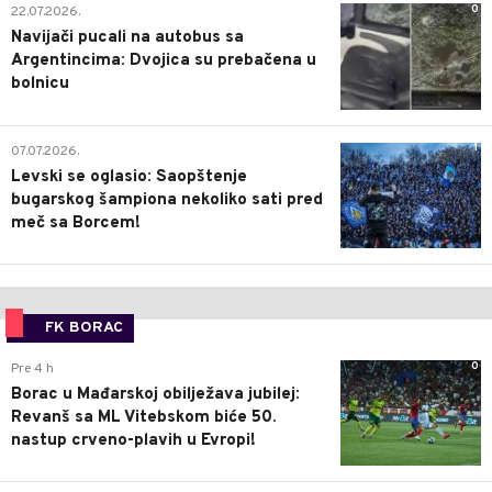
0
22.07.2026.
Navijači pucali na autobus sa
Argentincima: Dvojica su prebačena u
bolnicu
1
07.07.2026.
Levski se oglasio: Saopštenje
bugarskog šampiona nekoliko sati pred
meč sa Borcem!
FK BORAC
0
Pre 4 h
Borac u Mađarskoj obilježava jubilej:
Revanš sa ML Vitebskom biće 50.
nastup crveno-plavih u Evropi!