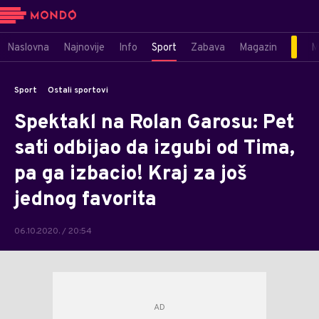
Naslovna
Najnovije
Info
Sport
Zabava
Magazin
M
Sport
Ostali sportovi
Spektakl na Rolan Garosu: Pet
sati odbijao da izgubi od Tima,
pa ga izbacio! Kraj za još
jednog favorita
06.10.2020. / 20:54