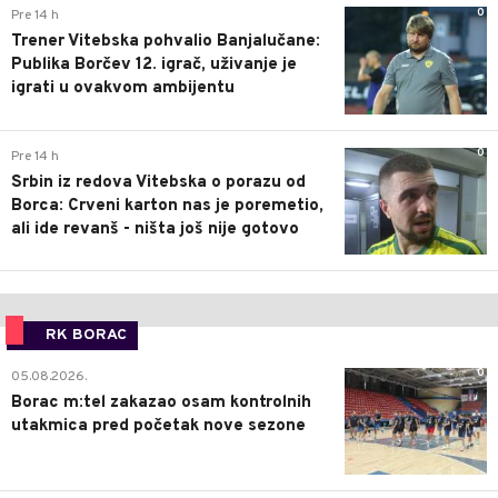
0
Pre 14 h
Trener Vitebska pohvalio Banjalučane:
Publika Borčev 12. igrač, uživanje je
igrati u ovakvom ambijentu
0
Pre 14 h
Srbin iz redova Vitebska o porazu od
Borca: Crveni karton nas je poremetio,
ali ide revanš - ništa još nije gotovo
RK BORAC
0
05.08.2026.
Borac m:tel zakazao osam kontrolnih
utakmica pred početak nove sezone