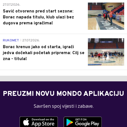
0
27.07.2026.
Savić otvoreno pred start sezone:
Borac napada titulu, klub ulazi bez
dugova prema igračima!
0
RUKOMET
27.07.2026.
|
Borac krenuo jako od starta, igrači
jedva dočekali početak priprema: Cilj se
zna - titula!
PREUZMI NOVU MONDO APLIKACIJU
Savršen spoj vijesti i zabave.