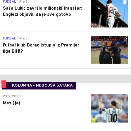
0
FUDBAL
Pre 3 h
|
Saša Lukić završio milionski transfer:
Englezi objavili da je sve gotovo
0
FUDBAL
Pre 3 h
|
Futsal klub Borac istupio iz Premijer
lige BiH!?
KOLUMNA - NEBOJŠA ŠATARA
0
23.07.2026.
Mesi(ja)