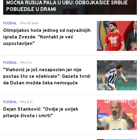
MOĆNA RUSIJA PALA U UBU: ODBOJKAŠICE SRBIJE
POBIJEDILE U DRAMI
0
FUDBAL
Pre 10 min
|
Olimpijakos hoće jednog od najvažnijih
igrača Zvezde: "Kontakt je već
uspostavljen"
0
FUDBAL
Pre 1 h
|
"Vlahović je još nezaposlen jer nije
postao što se očekivalo": Gazeta tvrdi
da Dušan možda čeka nemoguće
0
FUDBAL
Pre 2 h
|
Dejan Stanković: "Ovdje je uvijek
pitanje života i smrti"