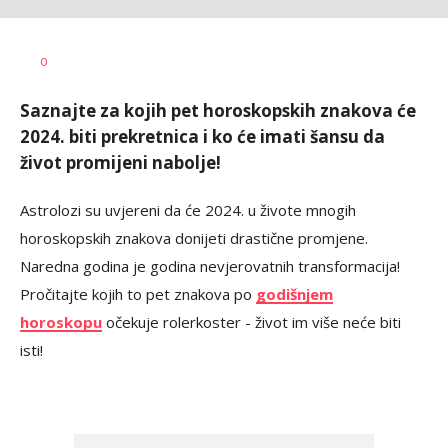
Maja
AUTOR
0
Gašić
Saznajte za kojih pet horoskopskih znakova će
2024. biti prekretnica i ko će imati šansu da
život promijeni nabolje!
Astrolozi su uvjereni da će 2024. u živote mnogih
horoskopskih znakova donijeti drastične promjene.
Naredna godina je godina nevjerovatnih transformacija!
Pročitajte kojih to pet znakova po
godišnjem
horoskopu
očekuje rolerkoster - život im više neće biti
isti!