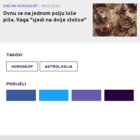
0
DNEVNI HOROSKOP
08.12.2023.
|
Ovnu se na jednom polju loše
piše, Vaga "sjedi na dvije stolice"
TAGOVI
HOROSKOP
ASTROLOGIJA
PODIJELI