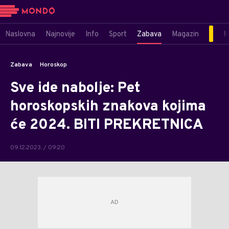
Naslovna
Najnovije
Info
Sport
Zabava
Magazin
M
Zabava
Horoskop
Sve ide nabolje: Pet
horoskopskih znakova kojima
će 2024. BITI PREKRETNICA
09.12.2023. / 09:20