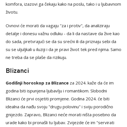
komfora, izazovi ga čekaju kako na poslu, tako i u ljubavnom
životu.
Ovnovi će morati da vagaju "za i protiv", da analiziraju
detalje i donesu važnu odluku - da li da nastave da žive kao
do sada, pretvrajući se da su srećni ili da priznaju sebi da
su se uljuljkali u iluziji i da je pravi život tek pred njima. Samo
ne treba da se plaše da rizikuju.
Blizanci
Godišnji horoskop za Blizance
za 2024. kaže da će im
godina biti ispunjena ljubavlju i romantikom. Slobodni
Blizanci će prvi osjetiti promjene. Godina 2024. će biti
idealna da nađu svoju "drugu polovinu" i sviju porodično
gnijezdo. Zapravo, Blizanci neće morati ništa posebno da
urade kako bi pronašli tu ljubav. Zvijezde će im "servirati