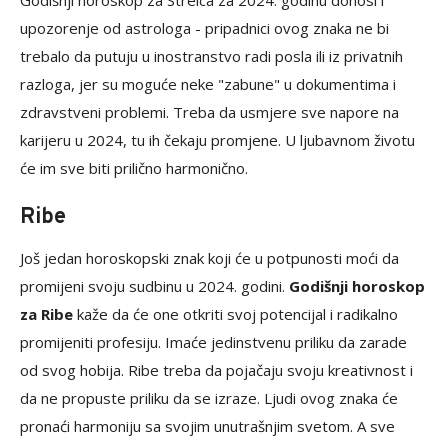
Godišnji horoskop za Strelca za 2024. godinu donosi i
upozorenje od astrologa - pripadnici ovog znaka ne bi
trebalo da putuju u inostranstvo radi posla ili iz privatnih
razloga, jer su moguće neke "zabune" u dokumentima i
zdravstveni problemi. Treba da usmjere sve napore na
karijeru u 2024, tu ih čekaju promjene. U ljubavnom životu
će im sve biti prilično harmonično.
Ribe
Još jedan horoskopski znak koji će u potpunosti moći da
promijeni svoju sudbinu u 2024. godini.
Godišnji horoskop
za Ribe
kaže da će one otkriti svoj potencijal i radikalno
promijeniti profesiju. Imaće jedinstvenu priliku da zarade
od svog hobija. Ribe treba da pojačaju svoju kreativnost i
da ne propuste priliku da se izraze. Ljudi ovog znaka će
pronaći harmoniju sa svojim unutrašnjim svetom. A sve