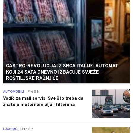
GASTRO-REVOLUCIJA IZ SRCA ITALIJE: AUTOMAT
KOJI 24 SATA DNEVNO IZBACUJE SVJEŽE
ROŠTILJSKE RAŽNJIĆE
0
AUTOMOBILI
Pre 5 h
|
Vodič za mali servis: Sve što treba da
znate o motornom ulju i filterima
0
LJUBIMCI
Pre 6 h
|