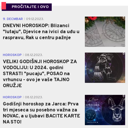
PROČITAJTE I OVO
0
9. DECMBAR
09.12.2023.
|
DNEVNI HOROSKOP: Blizanci
"lutaju", Djevice na ivici da uđu u
raspravu, Rak u centru pažnje
0
HOROSKOP
08.12.2023.
|
VELIKI GODIŠNJI HOROSKOP ZA
VODOLIJU: U 2024. godini
STRASTI "pucaju", POSAO na
vrhuncu - ovo je vaše TAJNO
ORUŽJE
0
HOROSKOP
08.12.2023.
|
Godišnji horoskop za Jarca: Prva
tri mjeseca su posebno važna za
NOVAC, a u ljubavi BACITE KARTE
NA STO!