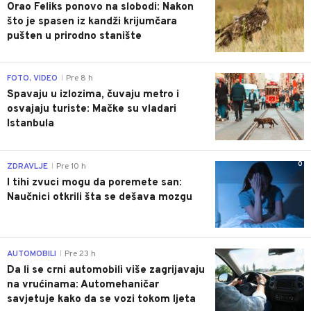
Orao Feliks ponovo na slobodi: Nakon
što je spasen iz kandži krijumčara
pušten u prirodno stanište
0
FOTO, VIDEO
Pre 8 h
|
Spavaju u izlozima, čuvaju metro i
osvajaju turiste: Mačke su vladari
Istanbula
0
ZDRAVLJE
Pre 10 h
|
I tihi zvuci mogu da poremete san:
Naučnici otkrili šta se dešava mozgu
0
AUTOMOBILI
Pre 23 h
|
Da li se crni automobili više zagrijavaju
na vrućinama: Automehaničar
savjetuje kako da se vozi tokom ljeta