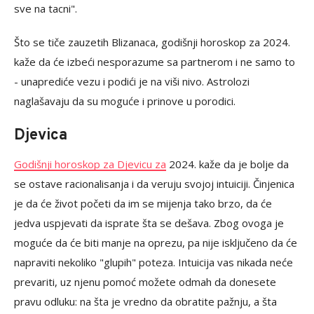
sve na tacni".
Što se tiče zauzetih Blizanaca, godišnji horoskop za 2024.
kaže da će izbeći nesporazume sa partnerom i ne samo to
- unaprediće vezu i podići je na viši nivo. Astrolozi
naglašavaju da su moguće i prinove u porodici.
Djevica
Godišnji horoskop za Djevicu za
2024. kaže da je bolje da
se ostave racionalisanja i da veruju svojoj intuiciji. Činjenica
je da će život početi da im se mijenja tako brzo, da će
jedva uspjevati da isprate šta se dešava. Zbog ovoga je
moguće da će biti manje na oprezu, pa nije isključeno da će
napraviti nekoliko "glupih" poteza. Intuicija vas nikada neće
prevariti, uz njenu pomoć možete odmah da donesete
pravu odluku: na šta je vredno da obratite pažnju, a šta