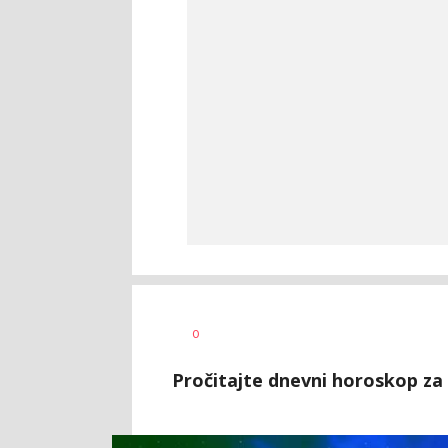
Vesna
AUTOR
0
Kerkez
Pročitajte dnevni horoskop za 