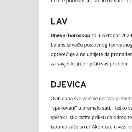
budite ponosni što ste ih ostvarili, i 
LAV
Dnevni horoskop
za 3. oktobar 2024
balans između poslovnog i privatnog ž
opterećuje a ne umijete da pronađete 
za savjet koji će riješiti vaš problem.
DJEVICA
Ovih dana sve vam se dešava prebrzo, 
"spakovani" u premalo sati, i teško va
spisak i iskoristite priliku da odredit
ispuniti vaše srce? Ako niste u vezi