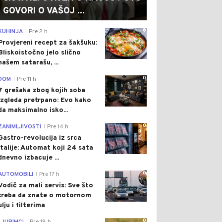
GOVORI O VAŠOJ ...
0
KUHINJA
Pre 2 h
|
Provjereni recept za šakšuku:
Bliskoistočno jelo slično
našem satarašu, ...
0
DOM
Pre 11 h
|
7 grešaka zbog kojih soba
izgleda pretrpano: Evo kako
da maksimalno isko...
0
ZANIMLJIVOSTI
Pre 14 h
|
Gastro-revolucija iz srca
Italije: Automat koji 24 sata
dnevno izbacuje ...
0
AUTOMOBILI
Pre 17 h
|
Vodič za mali servis: Sve što
treba da znate o motornom
ulju i filterima
0
|