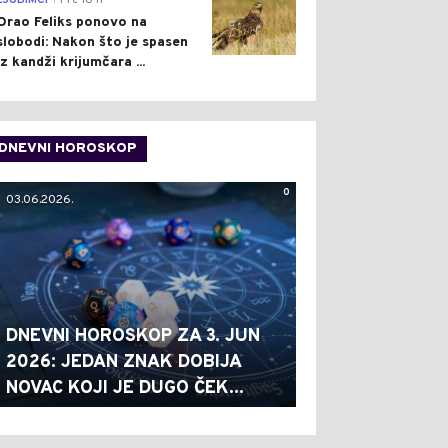
LJUBIMCI
Pre 18 h
Orao Feliks ponovo na
slobodi: Nakon što je spasen
iz kandži krijumčara ...
DNEVNI HOROSKOP
0
03.06.2026.
DNEVNI HOROSKOP ZA 3. JUN
2026: JEDAN ZNAK DOBIJA
NOVAC KOJI JE DUGO ČEK...