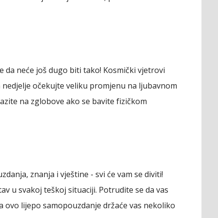
e da neće još dugo biti tako! Kosmički vjetrovi
a nedjelje očekujte veliku promjenu na ljubavnom
ipazite na zglobove ako se bavite fizičkom
anja, znanja i vještine - svi će vam se diviti!
tav u svakoj teškoj situaciji. Potrudite se da vas
 a ovo lijepo samopouzdanje držaće vas nekoliko