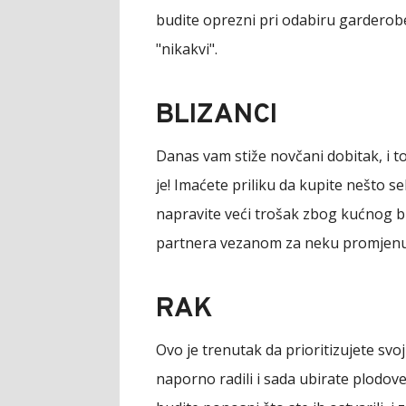
budite oprezni pri odabiru garderobe
"nikakvi".
BLIZANCI
Danas vam stiže novčani dobitak, i t
je! Imaćete priliku da kupite nešto seb
napravite veći trošak zbog kućnog b
partnera vezanom za neku promjenu
RAK
Ovo je trenutak da prioritizujete svo
naporno radili i sada ubirate plodove