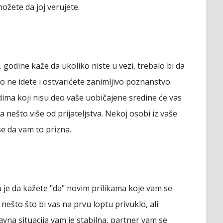
i možete da joj verujete.
 godine kaže da ukoliko niste u vezi, trebalo bi da
 ne idete i ostvarićete zanimljivo poznanstvo.
dima koji nisu deo vaše uobičajene sredine će vas
 za nešto više od prijateljstva. Nekoj osobi iz vaše
se da vam to prizna.
u je da kažete "da" novim prilikama koje vam se
 nešto što bi vas na prvu loptu privuklo, ali
avna situacija vam je stabilna, partner vam se