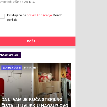
smije biti više od 25 MB.
Pristajete na
pravila korišćenja
Mondo
portala.
POŠALJI
NAJNOVIJE
0
Pre 57 min
ZANIMLJIVOSTI
DA LI VAM JE KUĆA STERILNO
ČISTA ILI UVIJEK U HAOSU? OVO