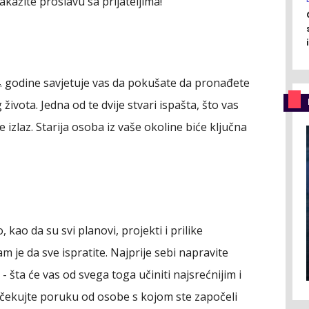
zakažite proslavu sa prijateljima!
. godine savjetuje vas da pokušate da pronađete
ivota. Jedna od te dvije stvari ispašta, što vas
izlaz. Starija osoba iz vaše okoline biće ključna
kao da su svi planovi, projekti i prilike
m je da sve ispratite. Najprije sebi napravite
e - šta će vas od svega toga učiniti najsrećnijim i
, očekujte poruku od osobe s kojom ste započeli