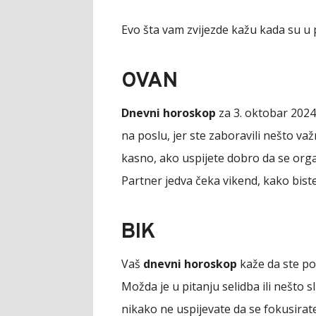
Evo šta vam zvijezde kažu kada su u p
OVAN
Dnevni horoskop
za 3. oktobar 2024.
na poslu, jer ste zaboravili nešto va
kasno, ako uspijete dobro da se org
Partner jedva čeka vikend, kako bist
BIK
Vaš
dnevni horoskop
kaže da ste po
Možda je u pitanju selidba ili nešto s
nikako ne uspijevate da se fokusirat