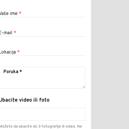
Vaše ime
*
E-mail
*
Lokacija
*
Ubacite video ili foto
Možete da ubacite do 3 fotografije ili videa. Ne