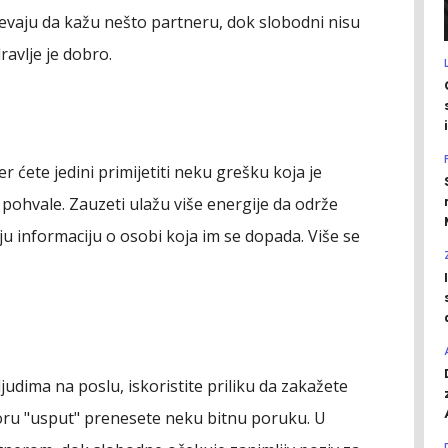
ijevaju da kažu nešto partneru, dok slobodni nisu
ravlje je dobro.
r ćete jedini primijetiti neku grešku koja je
e pohvale. Zauzeti ulažu više energije da održe
ju informaciju o osobi koja im se dopada. Više se
udima na poslu, iskoristite priliku da zakažete
oru "usput" prenesete neku bitnu poruku. U