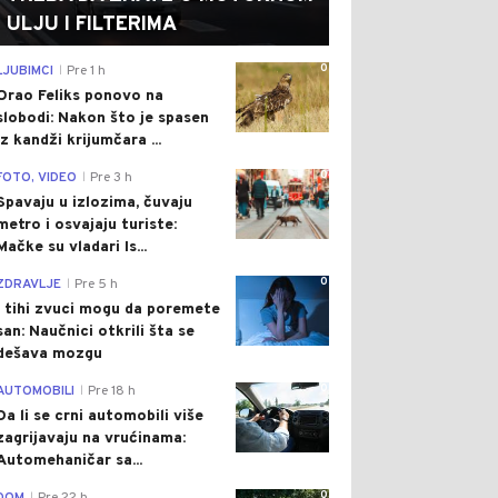
ULJU I FILTERIMA
0
LJUBIMCI
Pre 1 h
|
Orao Feliks ponovo na
slobodi: Nakon što je spasen
iz kandži krijumčara ...
0
FOTO, VIDEO
Pre 3 h
|
Spavaju u izlozima, čuvaju
metro i osvajaju turiste:
Mačke su vladari Is...
0
ZDRAVLJE
Pre 5 h
|
I tihi zvuci mogu da poremete
san: Naučnici otkrili šta se
dešava mozgu
0
AUTOMOBILI
Pre 18 h
|
Da li se crni automobili više
zagrijavaju na vrućinama:
Automehaničar sa...
0
|