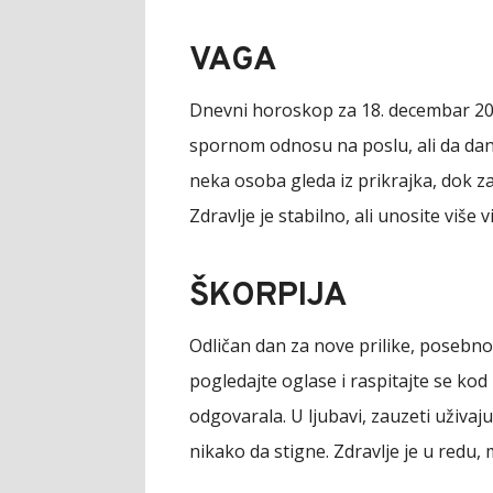
VAGA
Dnevni horoskop za 18. decembar 202
spornom odnosu na poslu, ali da danas
neka osoba gleda iz prikrajka, dok z
Zdravlje je stabilno, ali unosite više 
ŠKORPIJA
Odličan dan za nove prilike, posebn
pogledajte oglase i raspitajte se kod p
odgovarala. U ljubavi, zauzeti uživaj
nikako da stigne. Zdravlje je u redu, 