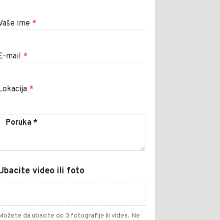
Vaše ime
*
E-mail
*
Lokacija
*
Ubacite video ili foto
Možete da ubacite do 3 fotografije ili videa. Ne