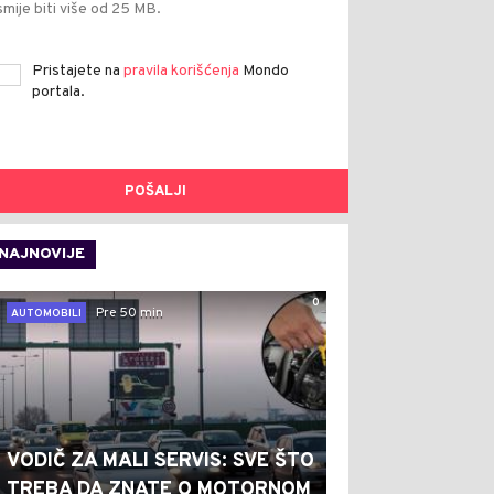
smije biti više od 25 MB.
Pristajete na
pravila korišćenja
Mondo
portala.
POŠALJI
NAJNOVIJE
0
Pre 50 min
AUTOMOBILI
VODIČ ZA MALI SERVIS: SVE ŠTO
TREBA DA ZNATE O MOTORNOM