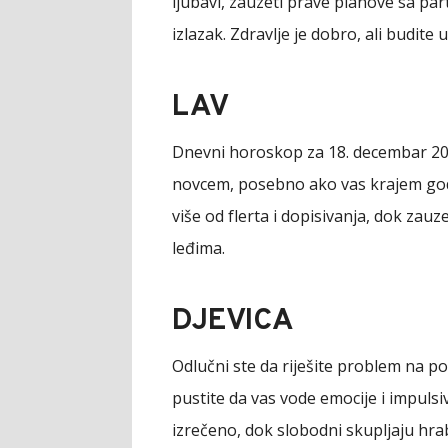
ljubavi, zauzeti prave planove sa pa
izlazak. Zdravlje je dobro, ali budit
LAV
Dnevni horoskop za 18. decembar 20
novcem, posebno ako vas krajem godi
više od flerta i dopisivanja, dok zauz
leđima.
DJEVICA
Odlučni ste da riješite problem na po
pustite da vas vode emocije i impulsi
izrečeno, dok slobodni skupljaju hra