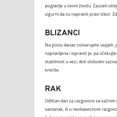
poglavlje u svom životu. Zauzeti okl
sigurni da su napravili pravi izbor. Zd
BLIZANCI
Na poslu danas ostvarujete uspjeh, je
napravljena i ispraviti je, pa očekujt
stabilnost u vezi, dok slobodni sazna
krećite.
RAK
Odličan dan za razgovore sa važnim lj
sastanak, ili u neobaveznom razgov