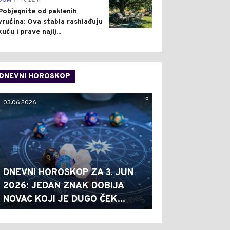
DOM
Pre 22 h
Pobjegnite od paklenih
vrućina: Ova stabla rashlađuju
kuću i prave najlj...
DNEVNI HOROSKOP
0
03.06.2026.
DNEVNI HOROSKOP ZA 3. JUN
2026: JEDAN ZNAK DOBIJA
NOVAC KOJI JE DUGO ČEK...