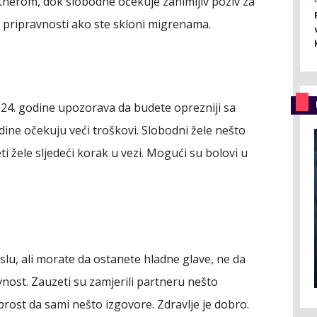
rtnerom, dok slobodne očekuje zanimljiv poziv za
e u pripravnosti ako ste skloni migrenama.
24. godine upozorava da budete oprezniji sa
ne očekuju veći troškovi. Slobodni žele nešto
eti žele sljedeći korak u vezi. Mogući su bolovi u
slu, ali morate da ostanete hladne glave, ne da
vnost. Zauzeti su zamjerili partneru nešto
brost da sami nešto izgovore. Zdravlje je dobro.