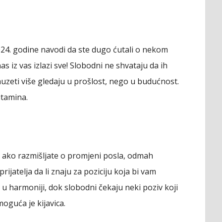
4. godine navodi da ste dugo ćutali o nekom
 iz vas izlazi sve! Slobodni ne shvataju da ih
auzeti više gledaju u prošlost, nego u budućnost.
vitamina.
o ako razmišljate o promjeni posla, odmah
rijatelja da li znaju za poziciju koja bi vam
u u harmoniji, dok slobodni čekaju neki poziv koji
moguća je kijavica.