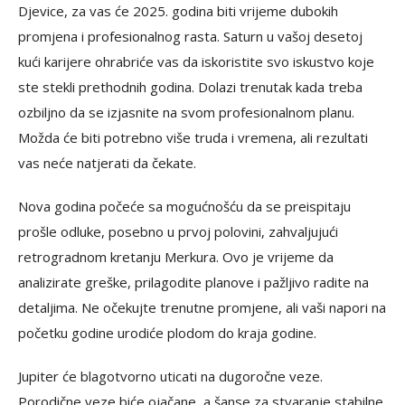
Djevice, za vas će 2025. godina biti vrijeme dubokih
promjena i profesionalnog rasta. Saturn u vašoj desetoj
kući karijere ohrabriće vas da iskoristite svo iskustvo koje
ste stekli prethodnih godina. Dolazi trenutak kada treba
ozbiljno da se izjasnite na svom profesionalnom planu.
Možda će biti potrebno više truda i vremena, ali rezultati
vas neće natjerati da čekate.
Nova godina počeće sa mogućnošću da se preispitaju
prošle odluke, posebno u prvoj polovini, zahvaljujući
retrogradnom kretanju Merkura. Ovo je vrijeme da
analizirate greške, prilagodite planove i pažljivo radite na
detaljima. Ne očekujte trenutne promjene, ali vaši napori na
početku godine urodiće plodom do kraja godine.
Jupiter će blagotvorno uticati na dugoročne veze.
Porodične veze biće ojačane, a šanse za stvaranje stabilne