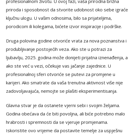
profesionalnom životu. U ovoj fazi, vaša prirodna brižna
priroda i sposobnost da stvorite udobnost oko sebe igraće
ključnu ulogu. U vašim odnosima, bilo sa prijateljima,
porodicom ili kolegama, bićete izvor inspiracije i podrške.
Druga polovina godine otvoriće vrata za nova poznanstva i
produbljivanje postojećih veza. Ako ste u potrazi za
ljubavlju, 2025. godina može donijeti prijatna iznenađenja, a
ako ste već u vezi, očekuje vas jačanje zajednice. U
profesionalnoj sferi otvoriće se putevi za promjene u
karijeri. Ako smatrate da vaša trenutna aktivnost više nije
zadovoljavajuća, nemojte se plašiti eksperimentisanja.
Glavna stvar je da ostanete vjerni sebi i svojim željama.
Godina obećava da će biti povoljna, ali biće potrebno malo
hrabrosti i spremnosti da se vjeruje promjenama.
Iskoristite ovo vrijeme da postavite temelje za uspješnu