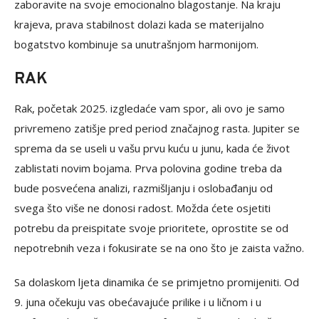
zaboravite na svoje emocionalno blagostanje. Na kraju
krajeva, prava stabilnost dolazi kada se materijalno
bogatstvo kombinuje sa unutrašnjom harmonijom.
RAK
Rak, početak 2025. izgledaće vam spor, ali ovo je samo
privremeno zatišje pred period značajnog rasta. Jupiter se
sprema da se useli u vašu prvu kuću u junu, kada će život
zablistati novim bojama. Prva polovina godine treba da
bude posvećena analizi, razmišljanju i oslobađanju od
svega što više ne donosi radost. Možda ćete osjetiti
potrebu da preispitate svoje prioritete, oprostite se od
nepotrebnih veza i fokusirate se na ono što je zaista važno.
Sa dolaskom ljeta dinamika će se primjetno promijeniti. Od
9. juna očekuju vas obećavajuće prilike i u ličnom i u