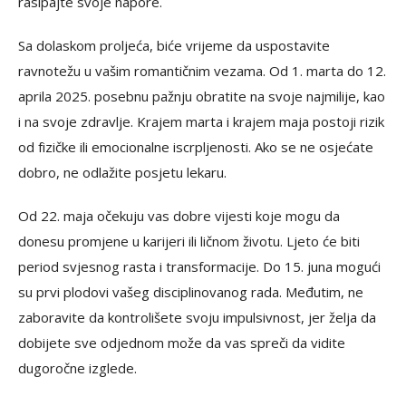
rasipajte svoje napore.
Sa dolaskom proljeća, biće vrijeme da uspostavite
ravnotežu u vašim romantičnim vezama. Od 1. marta do 12.
aprila 2025. posebnu pažnju obratite na svoje najmilije, kao
i na svoje zdravlje. Krajem marta i krajem maja postoji rizik
od fizičke ili emocionalne iscrpljenosti. Ako se ne osjećate
dobro, ne odlažite posjetu lekaru.
Od 22. maja očekuju vas dobre vijesti koje mogu da
donesu promjene u karijeri ili ličnom životu. Ljeto će biti
period svjesnog rasta i transformacije. Do 15. juna mogući
su prvi plodovi vašeg disciplinovanog rada. Međutim, ne
zaboravite da kontrolišete svoju impulsivnost, jer želja da
dobijete sve odjednom može da vas spreči da vidite
dugoročne izglede.