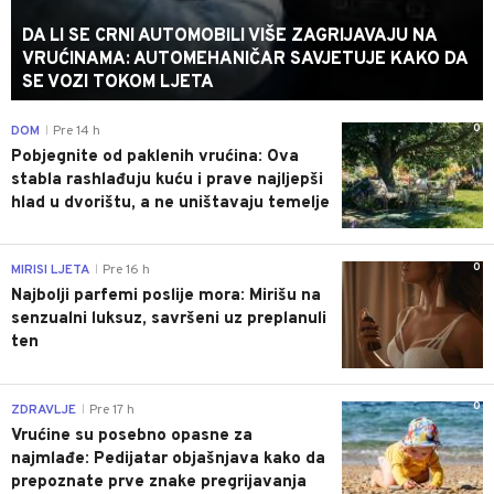
DA LI SE CRNI AUTOMOBILI VIŠE ZAGRIJAVAJU NA
VRUĆINAMA: AUTOMEHANIČAR SAVJETUJE KAKO DA
SE VOZI TOKOM LJETA
0
DOM
Pre 14 h
|
Pobjegnite od paklenih vrućina: Ova
stabla rashlađuju kuću i prave najljepši
hlad u dvorištu, a ne uništavaju temelje
0
MIRISI LJETA
Pre 16 h
|
Najbolji parfemi poslije mora: Mirišu na
senzualni luksuz, savršeni uz preplanuli
ten
0
ZDRAVLJE
Pre 17 h
|
Vrućine su posebno opasne za
najmlađe: Pedijatar objašnjava kako da
prepoznate prve znake pregrijavanja