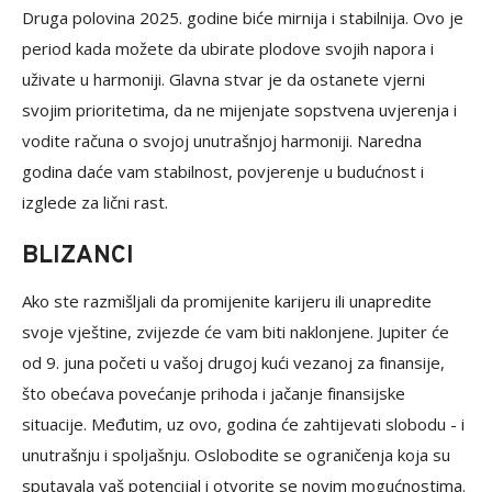
Druga polovina 2025. godine biće mirnija i stabilnija. Ovo je
period kada možete da ubirate plodove svojih napora i
uživate u harmoniji. Glavna stvar je da ostanete vjerni
svojim prioritetima, da ne mijenjate sopstvena uvjerenja i
vodite računa o svojoj unutrašnjoj harmoniji. Naredna
godina daće vam stabilnost, povjerenje u budućnost i
izglede za lični rast.
BLIZANCI
Ako ste razmišljali da promijenite karijeru ili unapredite
svoje vještine, zvijezde će vam biti naklonjene. Jupiter će
od 9. juna početi u vašoj drugoj kući vezanoj za finansije,
što obećava povećanje prihoda i jačanje finansijske
situacije. Međutim, uz ovo, godina će zahtijevati slobodu - i
unutrašnju i spoljašnju. Oslobodite se ograničenja koja su
sputavala vaš potencijal i otvorite se novim mogućnostima.