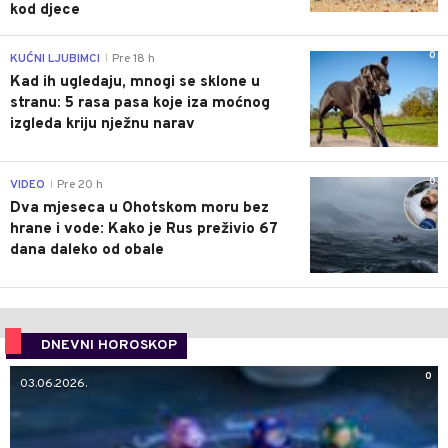
kod djece
0
KUĆNI LJUBIMCI
Pre 18 h
|
Kad ih ugledaju, mnogi se sklone u
stranu: 5 rasa pasa koje iza moćnog
izgleda kriju nježnu narav
0
VIDEO
Pre 20 h
|
Dva mjeseca u Ohotskom moru bez
hrane i vode: Kako je Rus preživio 67
dana daleko od obale
DNEVNI HOROSKOP
0
03.06.2026.