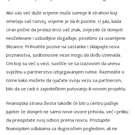
Ako vas već duže vrijeme muče sumnje ili strahovi koji
ometaju vaš razvoj, vrijeme je da ih pustite. U julu, kada
Uran počne da prolazi kroz vaš znak, zvijezde će donijeti
neočekivane i uzbudljive događaje, posebno za usamljene
Blizance. Prihvatite pozive na sastanke i sklapajte nova
poznanstva, sudbonosne veze mogu da dođu iznenada.
Oni koji su već u vezi, suočiće se sa izazovom da unesu
svježinu u partnerstvo izbjegavanjem rutine. Razmislite o
tome kako možete da ojačate svoju vezu sa partnerom,
bilo da se radi o zajedničkom putovanju ili novom projektu.
Finansijska strana života takođe će biti u centru pažnje.
Jupiter će donijeti ne samo nove izvore prihoda, već i priliku
da preispitate svoj odnos prema novcu. Pristupite
finansijskim odlukama sa dugoročnim pogledom, ali ne