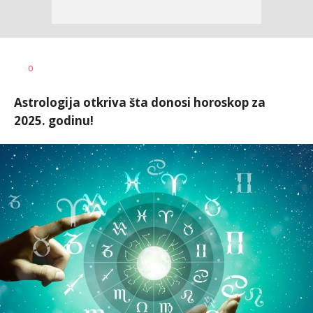
Vesna
AUTOR
0
Kerkez
Astrologija otkriva šta donosi horoskop za
2025. godinu!