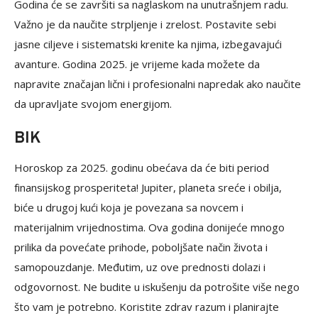
Godina će se završiti sa naglaskom na unutrašnjem radu.
Važno je da naučite strpljenje i zrelost. Postavite sebi
jasne ciljeve i sistematski krenite ka njima, izbegavajući
avanture. Godina 2025. je vrijeme kada možete da
napravite značajan lični i profesionalni napredak ako naučite
da upravljate svojom energijom.
BIK
Horoskop za 2025. godinu obećava da će biti period
finansijskog prosperiteta! Jupiter, planeta sreće i obilja,
biće u drugoj kući koja je povezana sa novcem i
materijalnim vrijednostima. Ova godina donijeće mnogo
prilika da povećate prihode, poboljšate način života i
samopouzdanje. Međutim, uz ove prednosti dolazi i
odgovornost. Ne budite u iskušenju da potrošite više nego
što vam je potrebno. Koristite zdrav razum i planirajte