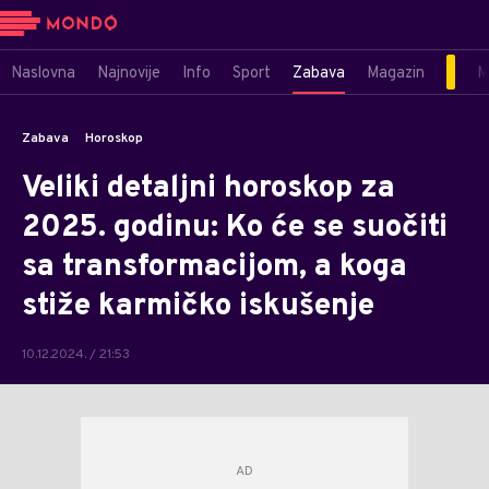
Naslovna
Najnovije
Info
Sport
Zabava
Magazin
M
Zabava
Horoskop
Veliki detaljni horoskop za
2025. godinu: Ko će se suočiti
sa transformacijom, a koga
stiže karmičko iskušenje
10.12.2024. / 21:53