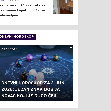
DOM
Pre 15 h
Mali stan od 25 kvadrata sa
savršenim kupatilom: Svi su
oduševljeni
DNEVNI HOROSKOP
0
03.06.2026.
DNEVNI HOROSKOP ZA 3. JUN
2026: JEDAN ZNAK DOBIJA
NOVAC KOJI JE DUGO ČEK...