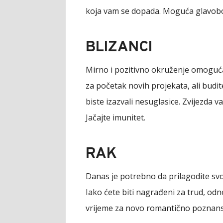
koja vam se dopada. Moguća glavobo
BLIZANCI
Mirno i pozitivno okruženje omoguća
za početak novih projekata, ali budit
biste izazvali nesuglasice. Zvijezda 
Jačajte imunitet.
RAK
Danas je potrebno da prilagodite svo
Iako ćete biti nagrađeni za trud, od
vrijeme za novo romantično poznanstv