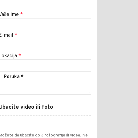
Vaše ime
*
E-mail
*
Lokacija
*
Ubacite video ili foto
Možete da ubacite do 3 fotografije ili videa. Ne