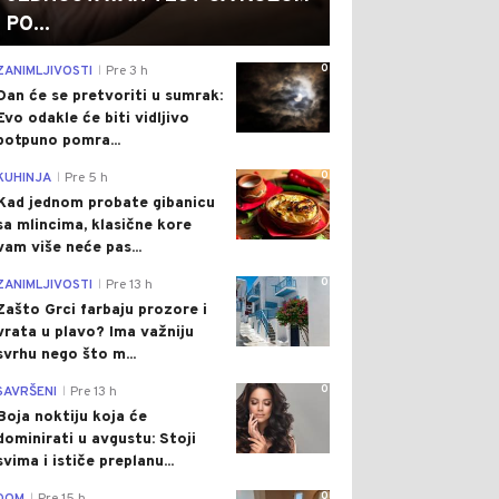
PO...
0
ZANIMLJIVOSTI
Pre 3 h
|
Dan će se pretvoriti u sumrak:
Evo odakle će biti vidljivo
potpuno pomra...
0
KUHINJA
Pre 5 h
|
Kad jednom probate gibanicu
sa mlincima, klasične kore
vam više neće pas...
0
ZANIMLJIVOSTI
Pre 13 h
|
Zašto Grci farbaju prozore i
vrata u plavo? Ima važniju
svrhu nego što m...
0
SAVRŠENI
Pre 13 h
|
Boja noktiju koja će
dominirati u avgustu: Stoji
svima i ističe preplanu...
0
|