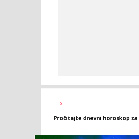
Vesna
AUTOR
0
Kerkez
Pročitajte dnevni horoskop za