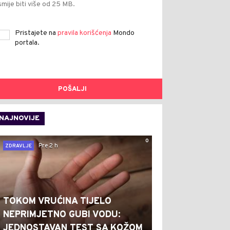
smije biti više od 25 MB.
Pristajete na
pravila korišćenja
Mondo
portala.
POŠALJI
NAJNOVIJE
0
Pre 2 h
ZDRAVLJE
TOKOM VRUĆINA TIJELO
NEPRIMJETNO GUBI VODU:
JEDNOSTAVAN TEST SA KOŽOM