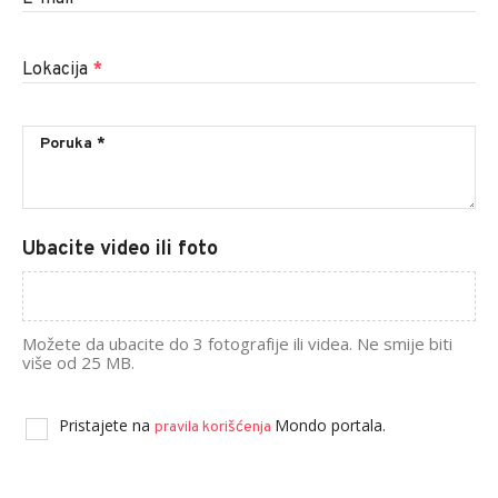
Lokacija
*
Ubacite video ili foto
Možete da ubacite do 3 fotografije ili videa. Ne smije biti
više od 25 MB.
Pristajete na
Mondo portala.
pravila korišćenja