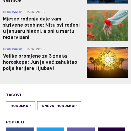
varnice
0
HOROSKOP
06.06.2025.
|
Mjesec rođenja daje vam
skrivene osobine: Nisu svi rođeni
u januaru hladni, a oni u martu
rezervisani
0
HOROSKOP
06.06.2025.
|
Velike promjene za 3 znaka
horoskopa: Jun je već zahuktao
polja karijere i ljubavi
TAGOVI
HOROSKOP
DNEVNI HOROSKOP
PODIJELI