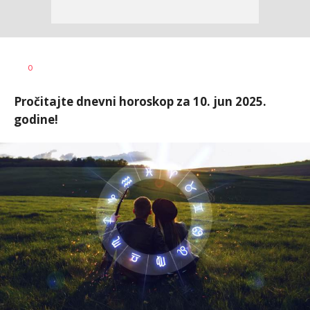
Vesna
AUTOR
0
Kerkez
Pročitajte dnevni horoskop za 10. jun 2025.
godine!