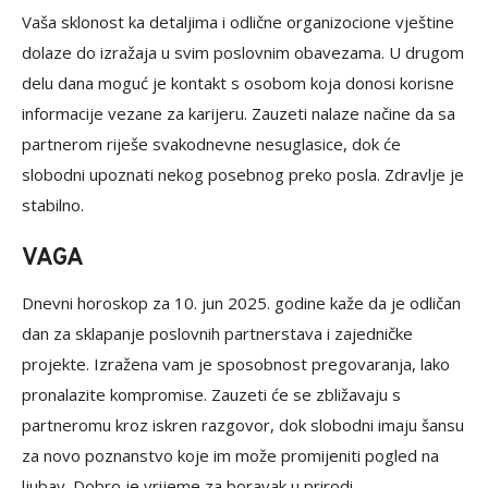
Vaša sklonost ka detaljima i odlične organizocione vještine
dolaze do izražaja u svim poslovnim obavezama. U drugom
delu dana moguć je kontakt s osobom koja donosi korisne
informacije vezane za karijeru. Zauzeti nalaze načine da sa
partnerom riješe svakodnevne nesuglasice, dok će
slobodni upoznati nekog posebnog preko posla. Zdravlje je
stabilno.
VAGA
Dnevni horoskop za 10. jun 2025. godine kaže da je odličan
dan za sklapanje poslovnih partnerstava i zajedničke
projekte. Izražena vam je sposobnost pregovaranja, lako
pronalazite kompromise. Zauzeti će se zbližavaju s
partneromu kroz iskren razgovor, dok slobodni imaju šansu
za novo poznanstvo koje im može promijeniti pogled na
ljubav. Dobro je vrijeme za boravak u prirodi.