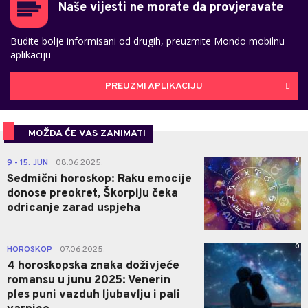
Naše vijesti ne morate da provjeravate
Budite bolje informisani od drugih, preuzmite Mondo mobilnu
aplikaciju
PREUZMI APLIKACIJU
MOŽDA ĆE VAS ZANIMATI
0
9 - 15. JUN
08.06.2025.
|
Sedmični horoskop: Raku emocije
donose preokret, Škorpiju čeka
odricanje zarad uspjeha
0
HOROSKOP
07.06.2025.
|
4 horoskopska znaka doživjeće
romansu u junu 2025: Venerin
ples puni vazduh ljubavlju i pali