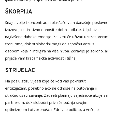
ŠKORPIJA
Snaga volje i koncentracija olakšaće vam današnje poslovne
izazove, instinktivno donosite dobre odluke. U ljubavi su
naglašene duboke emocije. Zauzeti će uživati u strastvenim
trenucima, dok bi slobodni mogli da započnu vezu s
osobom koja ih intrigira na više nivoa. Zdravlje je solidno, ali
prijaće vam kraća fizička aktivnost i tišina.
STRIJELAC
Na poslu stižu vijesti koje će kod vas pokrenuti
entuzijazam, posebno ako se odnose na putovanja ili
stručno usavršavanje. Zauzeti planiraju zajedničke akcije sa
partnerom, dok slobodni privlače pažnju svojim
optimizmom i otvorenošću. Zdravlje odlično, a veče je