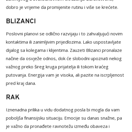
dobro je vrijeme da promijenite rutinu i više se krećete.
BLIZANCI
Poslovni planovi se odlično razvijaju i to zahvaljujući novim
kontaktima ili zanimljivim prijedlozima. Lako uspostavljate
dijalog sa kolegama i klijentima. Zauzeti Blizanci pronalaze
načine da osvježe odnos, dok će slobodni upoznati nekog
važnog preko šireg kruga prijatelja ili tokom kraćeg
putovanja. Energija vam je visoka, ali pazite na iscrpljenost
pred kraj dana.
RAK
Iznenadna prilika u vidu dodatnog posla bi mogla da vam
poboljša finansijsku situaciju. Emocije su danas snažne, pa
je važno da pronađete ravnotežu između obaveza i