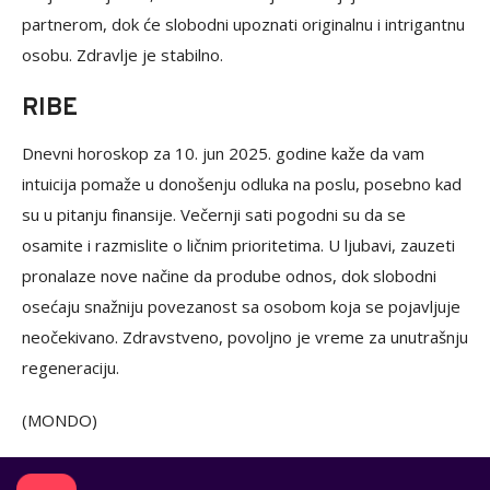
partnerom, dok će slobodni upoznati originalnu i intrigantnu
osobu. Zdravlje je stabilno.
RIBE
Dnevni horoskop za 10. jun 2025. godine kaže da vam
intuicija pomaže u donošenju odluka na poslu, posebno kad
su u pitanju finansije. Večernji sati pogodni su da se
osamite i razmislite o ličnim prioritetima. U ljubavi, zauzeti
pronalaze nove načine da prodube odnos, dok slobodni
osećaju snažniju povezanost sa osobom koja se pojavljuje
neočekivano. Zdravstveno, povoljno je vreme za unutrašnju
regeneraciju.
(MONDO)