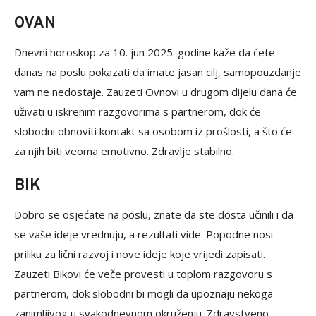
OVAN
Dnevni horoskop za 10. jun 2025. godine kaže da ćete
danas na poslu pokazati da imate jasan cilj, samopouzdanje
vam ne nedostaje. Zauzeti Ovnovi u drugom dijelu dana će
uživati u iskrenim razgovorima s partnerom, dok će
slobodni obnoviti kontakt sa osobom iz prošlosti, a što će
za njih biti veoma emotivno. Zdravlje stabilno.
BIK
Dobro se osjećate na poslu, znate da ste dosta učinili i da
se vaše ideje vrednuju, a rezultati vide. Popodne nosi
priliku za lični razvoj i nove ideje koje vrijedi zapisati.
Zauzeti Bikovi će veče provesti u toplom razgovoru s
partnerom, dok slobodni bi mogli da upoznaju nekoga
zanimljivog u svakodnevnom okruženju. Zdravstveno,