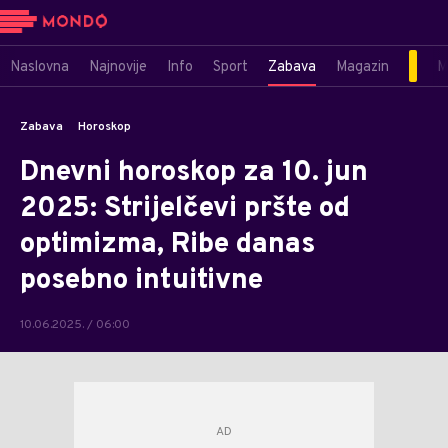
Naslovna
Najnovije
Info
Sport
Zabava
Magazin
M
Zabava
Horoskop
Dnevni horoskop za 10. jun
2025: Strijelčevi pršte od
optimizma, Ribe danas
posebno intuitivne
10.06.2025. / 06:00