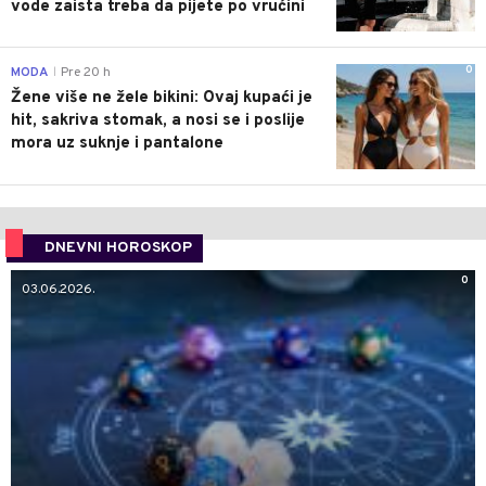
vode zaista treba da pijete po vrućini
0
MODA
Pre 20 h
|
Žene više ne žele bikini: Ovaj kupaći je
hit, sakriva stomak, a nosi se i poslije
mora uz suknje i pantalone
DNEVNI HOROSKOP
0
03.06.2026.