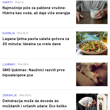
0
SAVETI
Pre 1 h
|
Najmoćnije piće za paklene vrućine:
Hidrira kao voda, ali daje više energije
0
KUHINJA
Pre 10 h
|
Lagana ljetna pasta salata gotova za
20 minuta: Idealna za vrele dane
0
LJUBIMCI
Pre 19 h
|
GMO ljubimac: Naučnici razvili prve
hipoalergene pse
0
ZDRAVLJE
Pre 20 h
|
Dehidracija može da dovede do
moždanih i srčanih udara: Evo koliko