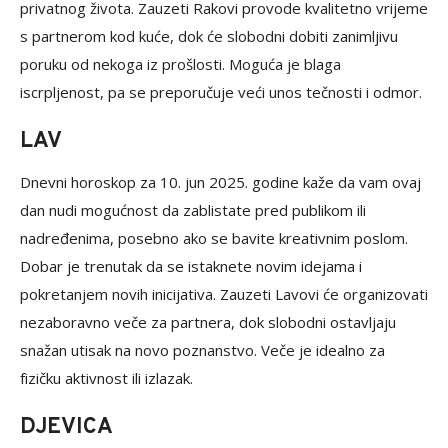
privatnog života. Zauzeti Rakovi provode kvalitetno vrijeme
s partnerom kod kuće, dok će slobodni dobiti zanimljivu
poruku od nekoga iz prošlosti. Moguća je blaga
iscrpljenost, pa se preporučuje veći unos tečnosti i odmor.
LAV
Dnevni horoskop za 10. jun 2025. godine kaže da vam ovaj
dan nudi mogućnost da zablistate pred publikom ili
nadređenima, posebno ako se bavite kreativnim poslom.
Dobar je trenutak da se istaknete novim idejama i
pokretanjem novih inicijativa. Zauzeti Lavovi će organizovati
nezaboravno veče za partnera, dok slobodni ostavljaju
snažan utisak na novo poznanstvo. Veče je idealno za
fizičku aktivnost ili izlazak.
DJEVICA