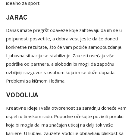
idealno za sport.
JARAC
Danas imate pregršt obaveze koje zahtevaju da im se u
potpunosti posvetite, a dobra vest jeste da će doneti
konkretne rezultate, što će vam podiće samopouzdanje.
Ljubavna situacija se stabilizuje. Zauzeti osećaju više
podrške od partnera, a slobodni bi mogli da započnu
ozbiljniji razgovor s osobom koja im se duže dopada.
Problemi sa kičmom i leđima.
VODOLIJA
Kreativne ideje i vaša otvorenost za saradnju doneće vam
uspeh u timskom radu. Popodne očekujte poziv ili poruku
koja bi mogla da ima značajan uticaj na dalji tok vaše
karijere. U ljubavi, zauzete Vodolije obnavljaju bliskost sa