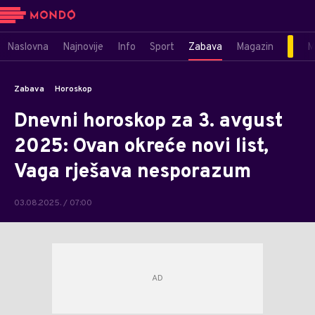
Naslovna
Najnovije
Info
Sport
Zabava
Magazin
M
Zabava
Horoskop
Dnevni horoskop za 3. avgust
2025: Ovan okreće novi list,
Vaga rješava nesporazum
03.08.2025. / 07:00