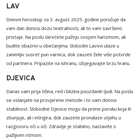
LAV
Dnevni horoskop za 3. avgust 2025. godine poručuje da
vam dan donosi dozu teatralnosti, ali to vam savršeno
pristaje. Na poslu skrećete pažnju svojom harizmom, ali
budite obazrivi u obećanjima. Slobodni Lavovi ulaze u
zanimljiv susret pun varnica, dok zauzeti žele više potvrde
od partnera. Pripazite na ishranu, izbjegavajte brzu hranu.
DJEVICA
Danas vam prija tišina, red i blizina pouzdanih ljudi. Na poslu
se oslanjate na provjerene metode i to vam donosi
stabilnost. Slobodne Djevice mogu da prime poruku koja ih
zbunjuje, ali i intrigira, dok zauzete pronalaze utjehu u
razgovoru oči u oči. Zdravlje je stabilno, nastavite s
pažljivim ritmom.