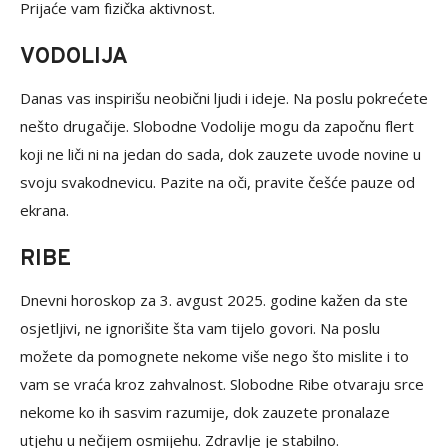
Prijaće vam fizička aktivnost.
VODOLIJA
Danas vas inspirišu neobični ljudi i ideje. Na poslu pokrećete
nešto drugačije. Slobodne Vodolije mogu da započnu flert
koji ne liči ni na jedan do sada, dok zauzete uvode novine u
svoju svakodnevicu. Pazite na oči, pravite češće pauze od
ekrana.
RIBE
Dnevni horoskop za 3. avgust 2025. godine kažen da ste
osjetljivi, ne ignorišite šta vam tijelo govori. Na poslu
možete da pomognete nekome više nego što mislite i to
vam se vraća kroz zahvalnost. Slobodne Ribe otvaraju srce
nekome ko ih sasvim razumije, dok zauzete pronalaze
utjehu u nečijem osmijehu. Zdravlje je stabilno.