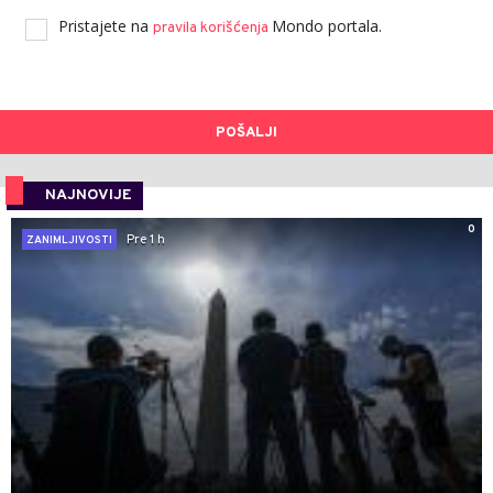
Pristajete na
Mondo portala.
pravila korišćenja
POŠALJI
NAJNOVIJE
0
Pre 1 h
ZANIMLJIVOSTI