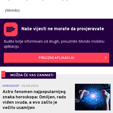
(Mondo)
Naše vijesti ne morate da provjeravate
Budite bolje informisani od drugih, preuzmite Mondo mobilnu
aplikaciju
PREUZMI APLIKACIJU
MOŽDA ĆE VAS ZANIMATI
0
HOROSKOP
02.08.2025.
|
Astro fenomen najpopularnijeg
znaka horoskopa: Omiljen, rado
viđen svuda, a evo zašto je
večito usamljen