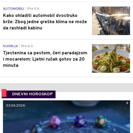
0
AUTOMOBILI
Pre 5 h
|
Kako ohladiti automobil dvostruko
brže: Zbog jedne greške klima ne može
da rashladi kabinu
0
KUHINJA
Pre 6 h
|
Tjestenina sa pestom, čeri paradajzom
i mocarelom: Ljetni ručak gotov za 20
minuta
DNEVNI HOROSKOP
0
03.06.2026.