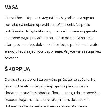
VAGA
Dnevni horoskop za 3. avgust 2025. godine ukazuje na
potrebu da nekom oprostite, možda i sebi. Na poslu
pokušavate da izgladite nesporazum i u tome uspijevate.
Slobodne Vage privlači osoba koja ih podsjeća na neko
staro poznanstvo, dok zauzeti osjećaju potrebu da vrate
emociju kroz zajedničke uspomene. Prijaće vam šetnja bez
telefona.
ŠKORPIJA
Danas ste zatvoreni za površne priče, želite suštinu. Na
poslu otkrivate detalj koji mijenja vaš plan, ali vas to
dodatno motiviše. Slobodne Škorpije mogu da se povežu s
osobom koja ima sličan unutrašnji ritam, dok zauzeti
dobijaju priliku da nešto iskreno priznaju. Pazite na