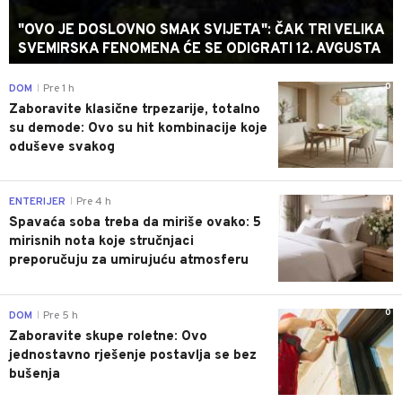
"OVO JE DOSLOVNO SMAK SVIJETA": ČAK TRI VELIKA
SVEMIRSKA FENOMENA ĆE SE ODIGRATI 12. AVGUSTA
0
DOM
Pre 1 h
|
Zaboravite klasične trpezarije, totalno
su demode: Ovo su hit kombinacije koje
oduševe svakog
0
ENTERIJER
Pre 4 h
|
Spavaća soba treba da miriše ovako: 5
mirisnih nota koje stručnjaci
preporučuju za umirujuću atmosferu
0
DOM
Pre 5 h
|
Zaboravite skupe roletne: Ovo
jednostavno rješenje postavlja se bez
bušenja