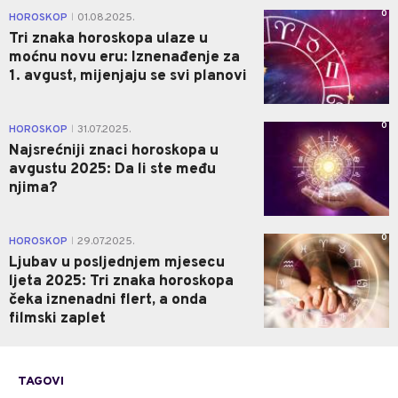
0
HOROSKOP
01.08.2025.
|
Tri znaka horoskopa ulaze u
moćnu novu eru: Iznenađenje za
1. avgust, mijenjaju se svi planovi
0
HOROSKOP
31.07.2025.
|
Najsrećniji znaci horoskopa u
avgustu 2025: Da li ste među
njima?
0
HOROSKOP
29.07.2025.
|
Ljubav u posljednjem mjesecu
ljeta 2025: Tri znaka horoskopa
čeka iznenadni flert, a onda
filmski zaplet
TAGOVI