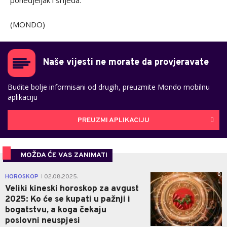
ponedjeljak i srijeda.
(MONDO)
Naše vijesti ne morate da provjeravate
Budite bolje informisani od drugih, preuzmite Mondo mobilnu
aplikaciju
PREUZMI APLIKACIJU
MOŽDA ĆE VAS ZANIMATI
0
HOROSKOP
02.08.2025.
|
Veliki kineski horoskop za avgust
2025: Ko će se kupati u pažnji i
bogatstvu, a koga čekaju
poslovni neuspjesi