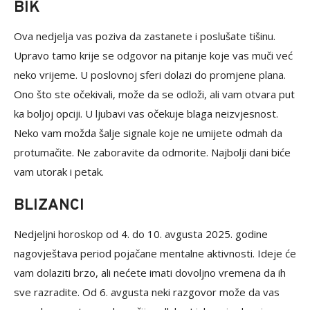
BIK
Ova nedjelja vas poziva da zastanete i poslušate tišinu.
Upravo tamo krije se odgovor na pitanje koje vas muči već
neko vrijeme. U poslovnoj sferi dolazi do promjene plana.
Ono što ste očekivali, može da se odloži, ali vam otvara put
ka boljoj opciji. U ljubavi vas očekuje blaga neizvjesnost.
Neko vam možda šalje signale koje ne umijete odmah da
protumačite. Ne zaboravite da odmorite. Najbolji dani biće
vam utorak i petak.
BLIZANCI
Nedjeljni horoskop od 4. do 10. avgusta 2025. godine
nagovještava period pojačane mentalne aktivnosti. Ideje će
vam dolaziti brzo, ali nećete imati dovoljno vremena da ih
sve razradite. Od 6. avgusta neki razgovor može da vas