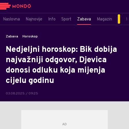
Naslovna
Najnovije
Info
Sport
Zabava
Magazin
M
Zabava
Horoskop
Nedjeljni horoskop: Bik dobija
najvažniji odgovor, Djevica
donosi odluku koja mijenja
cijelu godinu
03.08.2025. / 09:25