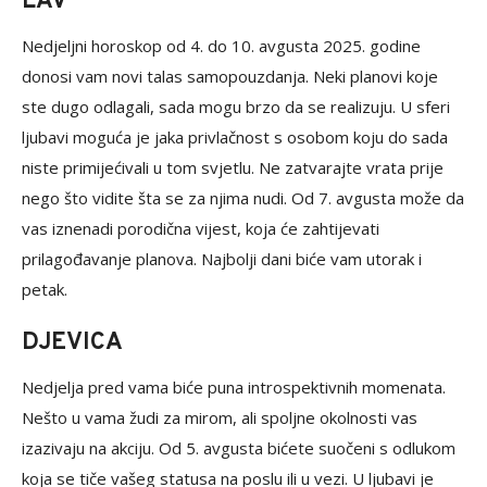
LAV
Nedjeljni horoskop od 4. do 10. avgusta 2025. godine
donosi vam novi talas samopouzdanja. Neki planovi koje
ste dugo odlagali, sada mogu brzo da se realizuju. U sferi
ljubavi moguća je jaka privlačnost s osobom koju do sada
niste primijećivali u tom svjetlu. Ne zatvarajte vrata prije
nego što vidite šta se za njima nudi. Od 7. avgusta može da
vas iznenadi porodična vijest, koja će zahtijevati
prilagođavanje planova. Najbolji dani biće vam utorak i
petak.
DJEVICA
Nedjelja pred vama biće puna introspektivnih momenata.
Nešto u vama žudi za mirom, ali spoljne okolnosti vas
izazivaju na akciju. Od 5. avgusta bićete suočeni s odlukom
koja se tiče vašeg statusa na poslu ili u vezi. U ljubavi je