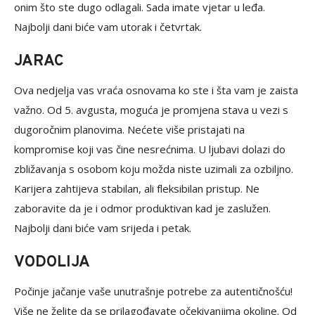
onim što ste dugo odlagali. Sada imate vjetar u leđa.
Najbolji dani biće vam utorak i četvrtak.
JARAC
Ova nedjelja vas vraća osnovama ko ste i šta vam je zaista
važno. Od 5. avgusta, moguća je promjena stava u vezi s
dugoročnim planovima. Nećete više pristajati na
kompromise koji vas čine nesrećnima. U ljubavi dolazi do
zbližavanja s osobom koju možda niste uzimali za ozbiljno.
Karijera zahtijeva stabilan, ali fleksibilan pristup. Ne
zaboravite da je i odmor produktivan kad je zaslužen.
Najbolji dani biće vam srijeda i petak.
VODOLIJA
Počinje jačanje vaše unutrašnje potrebe za autentičnošću!
Više ne želite da se prilagođavate očekivanjima okoline. Od