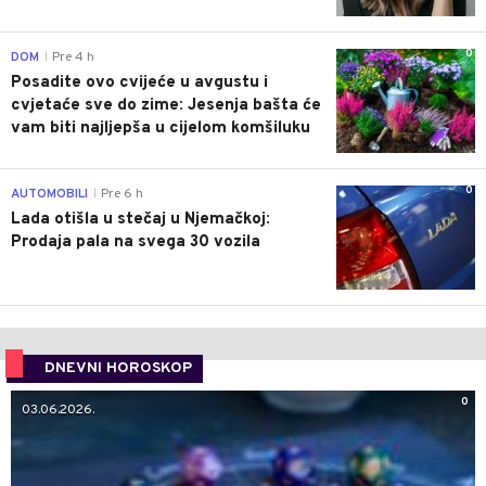
0
DOM
Pre 4 h
|
Posadite ovo cvijeće u avgustu i
cvjetaće sve do zime: Jesenja bašta će
vam biti najljepša u cijelom komšiluku
0
AUTOMOBILI
Pre 6 h
|
Lada otišla u stečaj u Njemačkoj:
Prodaja pala na svega 30 vozila
DNEVNI HOROSKOP
0
03.06.2026.