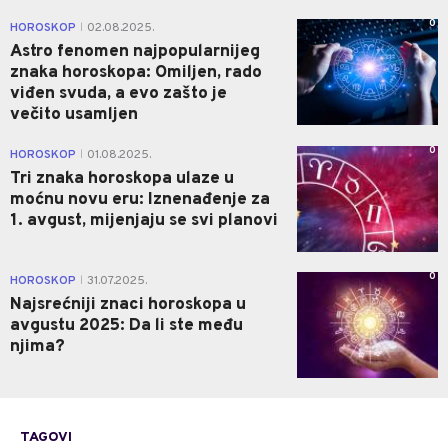
0
HOROSKOP
02.08.2025.
|
Astro fenomen najpopularnijeg
znaka horoskopa: Omiljen, rado
viđen svuda, a evo zašto je
večito usamljen
0
HOROSKOP
01.08.2025.
|
Tri znaka horoskopa ulaze u
moćnu novu eru: Iznenađenje za
1. avgust, mijenjaju se svi planovi
0
HOROSKOP
31.07.2025.
|
Najsrećniji znaci horoskopa u
avgustu 2025: Da li ste među
njima?
TAGOVI