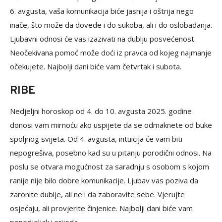
6. avgusta, vaša komunikacija biće jasnija i oštrija nego
inače, što može da dovede i do sukoba, ali i do oslobađanja.
Ljubavni odnosi će vas izazivati na dublju posvećenost.
Neočekivana pomoć može doći iz pravca od kojeg najmanje
očekujete. Najbolji dani biće vam četvrtak i subota.
RIBE
Nedjeljni horoskop od 4. do 10. avgusta 2025. godine
donosi vam mirnoću ako uspijete da se odmaknete od buke
spoljnog svijeta. Od 4. avgusta, intuicija će vam biti
nepogrešiva, posebno kad su u pitanju porodični odnosi. Na
poslu se otvara mogućnost za saradnju s osobom s kojom
ranije nije bilo dobre komunikacije. Ljubav vas poziva da
zaronite dublje, ali ne i da zaboravite sebe. Vjerujte
osjećaju, ali provjerite činjenice. Najbolji dani biće vam