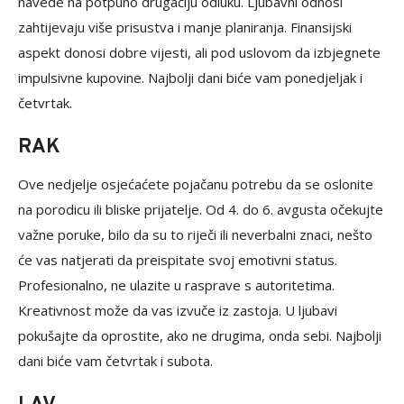
navede na potpuno drugačiju odluku. Ljubavni odnosi
zahtijevaju više prisustva i manje planiranja. Finansijski
aspekt donosi dobre vijesti, ali pod uslovom da izbjegnete
impulsivne kupovine. Najbolji dani biće vam ponedjeljak i
četvrtak.
RAK
Ove nedjelje osjećaćete pojačanu potrebu da se oslonite
na porodicu ili bliske prijatelje. Od 4. do 6. avgusta očekujte
važne poruke, bilo da su to riječi ili neverbalni znaci, nešto
će vas natjerati da preispitate svoj emotivni status.
Profesionalno, ne ulazite u rasprave s autoritetima.
Kreativnost može da vas izvuče iz zastoja. U ljubavi
pokušajte da oprostite, ako ne drugima, onda sebi. Najbolji
dani biće vam četvrtak i subota.