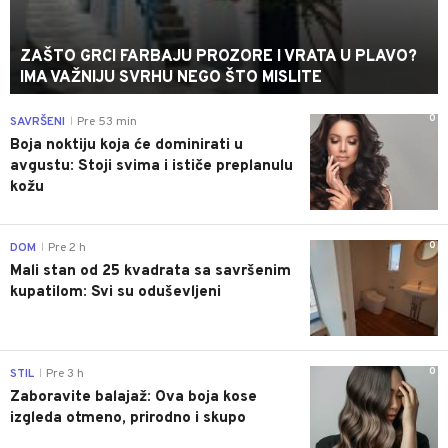
ZAŠTO GRCI FARBAJU PROZORE I VRATA U PLAVO?
IMA VAŽNIJU SVRHU NEGO ŠTO MISLITE
0
SAVRŠENI
Pre 53 min
|
Boja noktiju koja će dominirati u
avgustu: Stoji svima i ističe preplanulu
kožu
0
DOM
Pre 2 h
|
Mali stan od 25 kvadrata sa savršenim
kupatilom: Svi su oduševljeni
0
STIL
Pre 3 h
|
Zaboravite balajaž: Ova boja kose
izgleda otmeno, prirodno i skupo