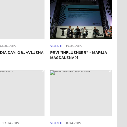
3.06.2019.
VIJESTI
19.05.2019.
|
DIA DAY: OBJAVLJENA
PRVI "INFLUENSER" - MARIJA
MAGDALENA?!
0
0
19.04.2019.
VIJESTI
11.04.2019.
|
|