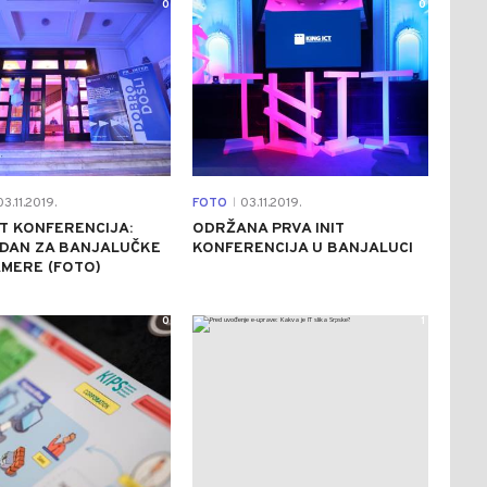
0
0
3.11.2019.
FOTO
03.11.2019.
|
IT KONFERENCIJA:
ODRŽANA PRVA INIT
 DAN ZA BANJALUČKE
KONFERENCIJA U BANJALUCI
MERE (FOTO)
0
1