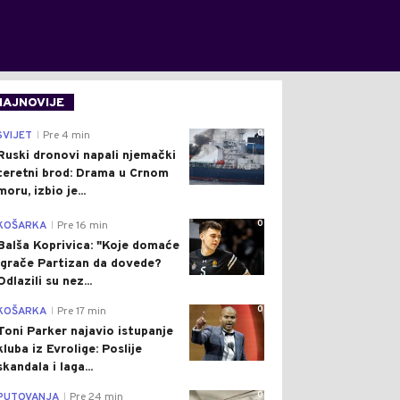
NAJNOVIJE
0
SVIJET
Pre 4 min
|
Ruski dronovi napali njemački
teretni brod: Drama u Crnom
moru, izbio je...
0
KOŠARKA
Pre 16 min
|
Balša Koprivica: "Koje domaće
igrače Partizan da dovede?
Odlazili su nez...
0
KOŠARKA
Pre 17 min
|
Toni Parker najavio istupanje
kluba iz Evrolige: Poslije
skandala i laga...
0
PUTOVANJA
Pre 24 min
|