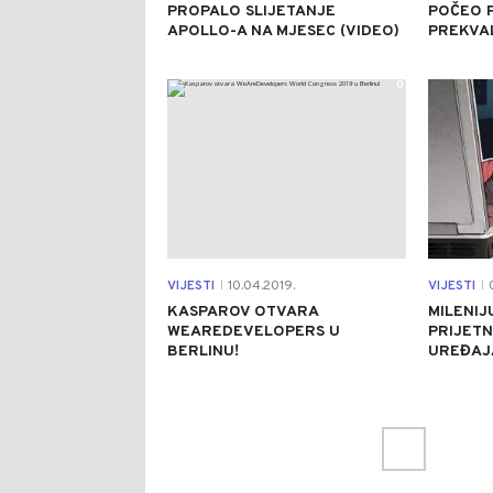
PROPALO SLIJETANJE
POČEO P
APOLLO-A NA MJESEC (VIDEO)
PREKVAL
0
VIJESTI
10.04.2019.
VIJESTI
0
|
|
KASPAROV OTVARA
MILENI
WEAREDEVELOPERS U
PRIJETN
BERLINU!
UREĐAJ