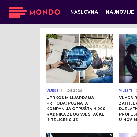
NASLOVNA
NAJNOVIJE
0
VIJESTI
14.05.2026.
VIJESTI
0
|
|
UPRKOS MILIJARDAMA
VLADA R
PRIHODA: POZNATA
ZAHTJE
KOMPANIJA OTPUŠTA 4.000
DJELATN
RADNIKA ZBOG VJEŠTAČKE
PROFES
INTELIGENCIJE
U NOVI
0