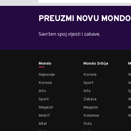
PREUZMI NOVU MONDO
Savršen spoj vijesti i zabave.
Mondo
Mondo Srbija
M
Najnovije
Korona
N
Korona
Sport
I
Info
Info
S
Sport
Zabava
M
Magazin
Magazin
M
MobIT
Kolumne
M
Mtel
Foto