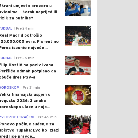
Ekrani umjesto prozora u
avionima – korak naprijed ili
rizik za putnike?
0
FUDBAL
Pre 24 min
|
Real Madrid potrošio
125.000.000 evra: Florentino
Perez ispunio najveće ...
0
FUDBAL
Pre 26 min
|
Filip Kostić na poziv Ivana
Perišića odmah potpisao da
obuče dres PSV-a
0
HOROSKOP
Pre 31 min
|
Veliki finansijski uspjeh u
avgustu 2026: 3 znaka
horoskopa ulaze u najp...
0
ZVIJEZDE I TRAČEVI
Pre 45 min
|
Ponovo počinje suđenje za
ubistvo Tupaka: Evo ko izlazi
pred lice pravde...