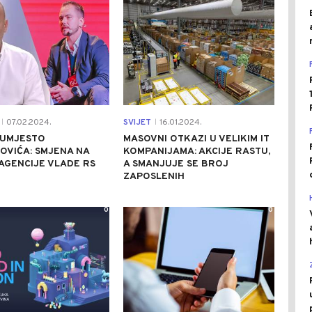
07.02.2024.
SVIJET
16.01.2024.
|
|
 UMJESTO
MASOVNI OTKAZI U VELIKIM IT
OVIĆA: SMJENA NA
KOMPANIJAMA: AKCIJE RASTU,
 AGENCIJE VLADE RS
A SMANJUJE SE BROJ
ZAPOSLENIH
0
0