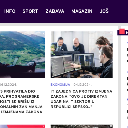
INFO
SPORT
ZABAVA
MAGAZIN
JOŠ
0
0
6.12.2024.
EKONOMIJA
04.12.2024.
|
S PRIHVATILA DIO
IT ZAJEDNICA PROTIV IZMJENA
VA, PROGRAMERSKE
ZAKONA: "OVO JE DIREKTAN
OSTI SE BRIŠU IZ
UDAR NA IT SEKTOR U
IONALNIH ZANIMANJA
REPUBLICI SRPSKOJ"
M IZMJENAMA ZAKONA
0
0