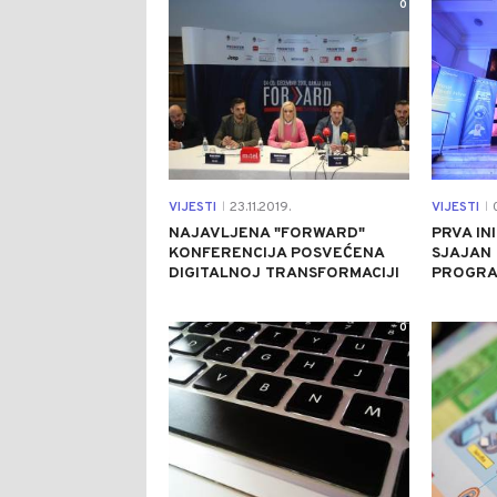
0
VIJESTI
23.11.2019.
VIJESTI
0
|
|
NAJAVLJENA "FORWARD"
PRVA IN
KONFERENCIJA POSVEĆENA
SJAJAN
DIGITALNOJ TRANSFORMACIJI
PROGRA
0