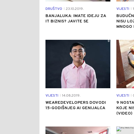
DRUŠTVO
23.10.2019.
VIJESTI
1
|
|
BANJALUKA: IMATE IDEJU ZA
BUDUĆN
IT BIZNIS? JAVITE SE
NISU LO
MNOGO 
0
VIJESTI
14.08.2019.
VIJESTI
0
|
|
WEAREDEVELOPERS DOVODI
9 NOSTA
15-GODIŠNJEG AI GENIJALCA
KOJE NI
(VIDEO)
0