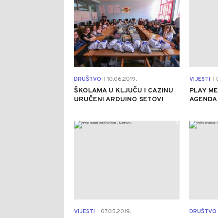
DRUŠTVO
10.06.2019.
VIJESTI
0
|
|
ŠKOLAMA U KLJUČU I CAZINU
PLAY ME
URUČENI ARDUINO SETOVI
AGENDA
0
VIJESTI
07.05.2019.
DRUŠTVO
|