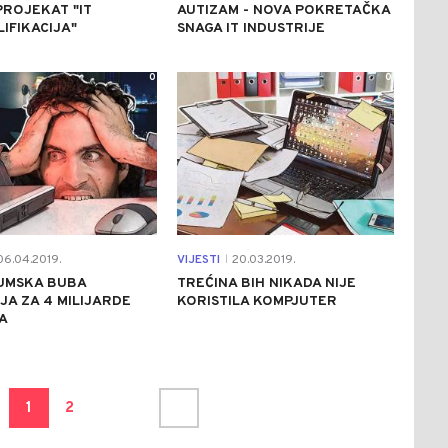
ROJEKAT "IT
AUTIZAM - NOVA POKRETAČKA
IFIKACIJA"
SNAGA IT INDUSTRIJE
0
0
6.04.2019.
VIJESTI
20.03.2019.
|
JUMSKA BUBA
TREĆINA BIH NIKADA NIJE
JA ZA 4 MILIJARDE
KORISTILA KOMPJUTER
A
1
2