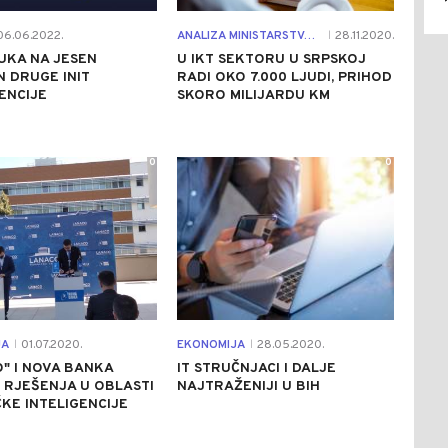
6.06.2022.
ANALIZA MINISTARSTVA I INOVACIONOG CENTRA
28.11.2020.
|
UKA NA JESEN
U IKT SEKTORU U SRPSKOJ
 DRUGE INIT
RADI OKO 7.000 LJUDI, PRIHOD
ENCIJE
SKORO MILIJARDU KM
0
0
JA
01.07.2020.
EKONOMIJA
28.05.2020.
|
|
" I NOVA BANKA
IT STRUČNJACI I DALJE
 RJEŠENJA U OBLASTI
NAJTRAŽENIJI U BIH
KE INTELIGENCIJE