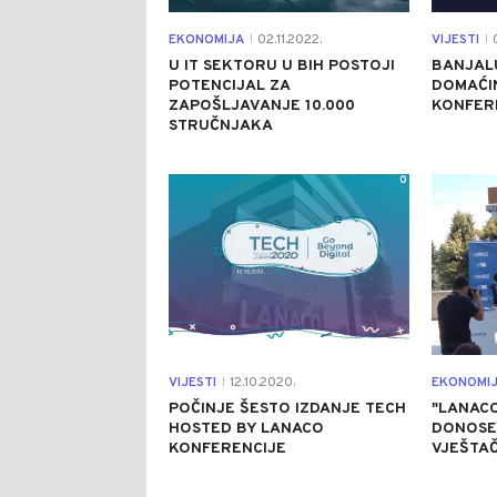
EKONOMIJA
02.11.2022.
VIJESTI
0
|
|
U IT SEKTORU U BIH POSTOJI
BANJAL
POTENCIJAL ZA
DOMAĆIN
ZAPOŠLJAVANJE 10.000
KONFER
STRUČNJAKA
0
VIJESTI
12.10.2020.
EKONOMI
|
POČINJE ŠESTO IZDANJE TECH
"LANACO
HOSTED BY LANACO
DONOSE
KONFERENCIJE
VJEŠTAČ