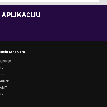
 APLIKACIJU
ondo Crna Gora
ajnovije
nfo
port
agazin
obIT
tel