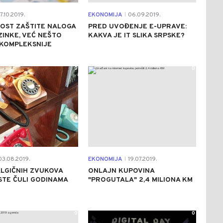
7.10.2019.
EKONOMIJA
06.09.2019.
|
OST ZAŠTITE NALOGA
PRED UVOĐENJE E-UPRAVE:
ZINKE, VEĆ NEŠTO
KAKVA JE IT SLIKA SRPSKE?
KOMPLEKSNIJE
0
0
3.08.2019.
EKONOMIJA
19.07.2019.
|
LGIČNIH ZVUKOVA
ONLAJN KUPOVINA
STE ČULI GODINAMA
"PROGUTALA" 2,4 MILIONA KM
0
0