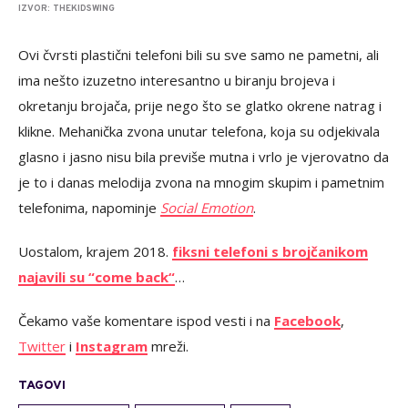
IZVOR: THEKIDSWING
Ovi čvrsti plastični telefoni bili su sve samo ne pametni, ali
ima nešto izuzetno interesantno u biranju brojeva i
okretanju brojača, prije nego što se glatko okrene natrag i
klikne. Mehanička zvona unutar telefona, koja su odjekivala
glasno i jasno nisu bila previše mutna i vrlo je vjerovatno da
je to i danas melodija zvona na mnogim skupim i pametnim
telefonima, napominje
Social Emotion
.
Uostalom, krajem 2018.
fiksni telefoni s brojčanikom
najavili su “come back“
…
Čekamo vaše komentare ispod vesti i na
Facebook
,
Twitter
i
Instagram
mreži
.
TAGOVI