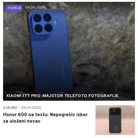
0
04.06.2026.
T SERIJA
XIAOMI 17T PRO: MAJSTOR TELEFOTO FOTOGRAFIJE
0
SJAJNO
08.05.2026.
|
Honor 600 na testu: Nepogrešiv izbor
za uloženi novac