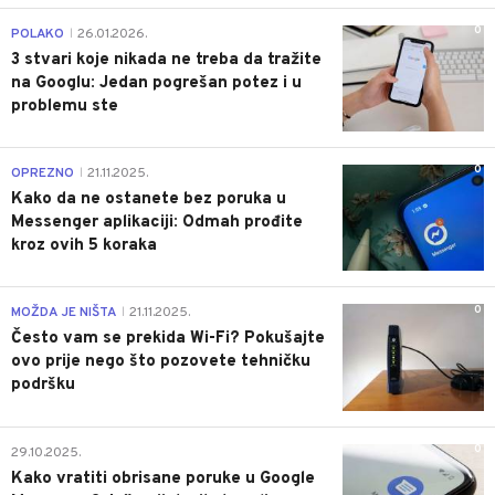
0
POLAKO
26.01.2026.
|
3 stvari koje nikada ne treba da tražite
na Googlu: Jedan pogrešan potez i u
problemu ste
0
OPREZNO
21.11.2025.
|
Kako da ne ostanete bez poruka u
Messenger aplikaciji: Odmah prođite
kroz ovih 5 koraka
0
MOŽDA JE NIŠTA
21.11.2025.
|
Često vam se prekida Wi-Fi? Pokušajte
ovo prije nego što pozovete tehničku
podršku
0
29.10.2025.
Kako vratiti obrisane poruke u Google