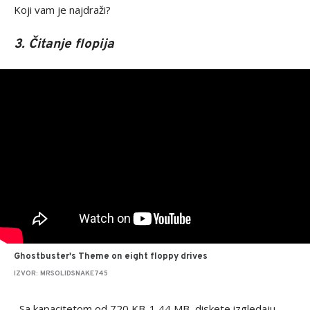
Koji vam je najdraži?
3. Čitanje flopija
Ghostbuster's Theme on eight floppy drives
IZVOR: MRSOLIDSNAKE745
Sa kapacitetom od 720 KB-1,44 MB, diskete izgledaju