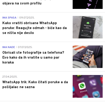
objava na svom profilu
0
IMA SPASA
09.07.2025.
|
Kako vratiti obrisane WhatsApp
poruke: Reagujte odmah - biće kao da
se ništa nije desilo
0
IMA NADE
07.07.2025.
|
Obrisali ste fotografije sa telefona?
Evo kako da ih vratite u samo par
koraka
0
27.04.2025.
WhatsApp trik: Kako čitati poruke a da
pošiljalac ne sazna