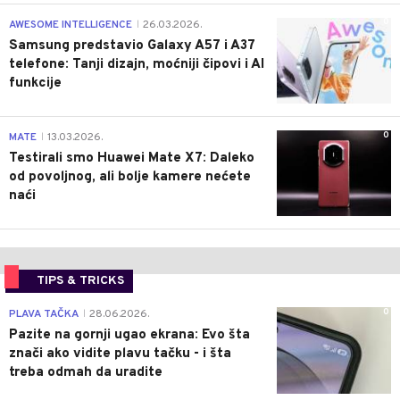
0
AWESOME INTELLIGENCE
26.03.2026.
|
Samsung predstavio Galaxy A57 i A37
telefone: Tanji dizajn, moćniji čipovi i AI
funkcije
0
MATE
13.03.2026.
|
Testirali smo Huawei Mate X7: Daleko
od povoljnog, ali bolje kamere nećete
naći
TIPS & TRICKS
0
PLAVA TAČKA
28.06.2026.
|
Pazite na gornji ugao ekrana: Evo šta
znači ako vidite plavu tačku - i šta
treba odmah da uradite