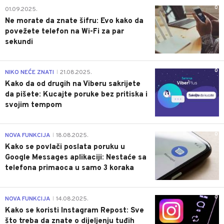
0
01.09.2025.
Ne morate da znate šifru: Evo kako da
povežete telefon na Wi-Fi za par
sekundi
0
NIKO NEĆE ZNATI
21.08.2025.
|
Kako da od drugih na Viberu sakrijete
da pišete: Kucajte poruke bez pritiska i
svojim tempom
0
NOVA FUNKCIJA
18.08.2025.
|
Kako se povlači poslata poruku u
Google Messages aplikaciji: Nestaće sa
telefona primaoca u samo 3 koraka
0
NOVA FUNKCIJA
14.08.2025.
|
Kako se koristi Instagram Repost: Sve
što treba da znate o dijeljenju tuđih