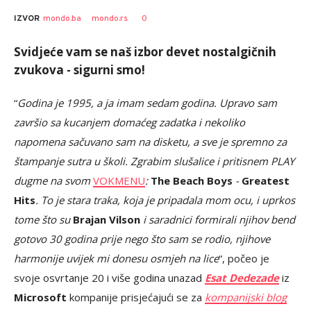
0
IZVOR
mondo.ba
mondo.rs
Svidjeće vam se naš izbor devet nostalgičnih
zvukova - sigurni smo!
“
Godina je 1995, a ja imam sedam godina. Upravo sam
završio sa kucanjem domaćeg zadatka i nekoliko
napomena sačuvano sam na disketu, a sve je spremno za
štampanje sutra u školi. Zgrabim slušalice i pritisnem PLAY
dugme na svom
VOKMENU
:
​​The Beach Boys
-
Greatest
Hits
. To je stara traka, koja je pripadala mom ocu, i uprkos
tome što su
Brajan Vilson
i saradnici formirali njihov bend
gotovo 30 godina prije nego što sam se rodio, njihove
harmonije uvijek mi donesu osmjeh na lice
“, počeo je
svoje osvrtanje 20 i više godina unazad
Esat Dedezade
iz
Microsoft
kompanije prisjećajući se za
kompanijski blog