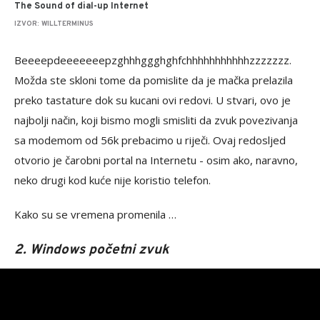
The Sound of dial-up Internet
IZVOR: WILLTERMINUS
Beeeepdeeeeeeepzghhhggghghfchhhhhhhhhhhzzzzzzz.
Možda ste skloni tome da pomislite da je mačka prelazila
preko tastature dok su kucani ovi redovi. U stvari, ovo je
najbolji način, koji bismo mogli smisliti da zvuk povezivanja
sa modemom od 56k prebacimo u riječi. Ovaj redosljed
otvorio je čarobni portal na Internetu - osim ako, naravno,
neko drugi kod kuće nije koristio telefon.
Kako su se vremena promenila …
2. Windows početni zvuk