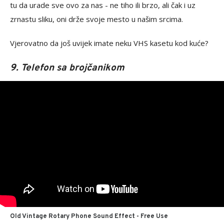
tu da urade sve ovo za nas - ne tiho ili brzo, ali čak i uz
zrnastu sliku, oni drže svoje mesto u našim srcima.
Vjerovatno da još uvijek imate neku VHS kasetu kod kuće?
9. Telefon sa brojčanikom
Old Vintage Rotary Phone Sound Effect - Free Use