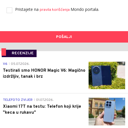
Pristajete na
Mondo portala.
pravila korišćenja
POŠALJI
RECENZIJE
0
V6
05.07.2026.
|
Testirali smo HONOR Magic V6: Magično
izdržljiv, tanak i brz
0
TELEFOTO ZVIJER
01.07.2026.
|
Xiaomi 17T na testu: Telefon koji krije
"keca u rukavu"