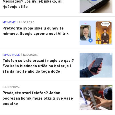
Messages? Još uvijek nikako, ali
rješenje stiže
0
ME MEME
24.10.2025.
|
Pretvorite svoje slike u duhovite
mimove: Google sprema novi AI trik
0
ISPOD NULE
17.10.2025.
|
Telefon se brže prazni i naglo se gasi?
Evo kako hladnoća utiče na baterije i
šta da radite ako do toga dođe
0
23.09.2025.
Prodajete stari telefon? Jedan
pogrešan korak može otkriti sve vaše
podatke