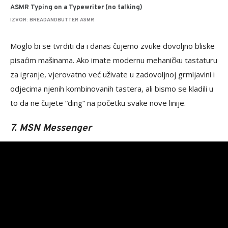
ASMR Typing on a Typewriter (no talking)
IZVOR: BREADANDBUTTER ASMR
Moglo bi se tvrditi da i danas čujemo zvuke dovoljno bliske
pisaćim mašinama. Ako imate modernu mehaničku tastaturu
za igranje, vjerovatno već uživate u zadovoljnoj grmljavini i
odjecima njenih kombinovanih tastera, ali bismo se kladili u
to da ne čujete “ding“ na početku svake nove linije.
7. MSN Messenger