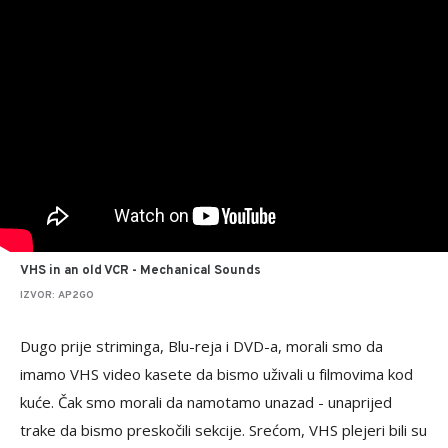
VHS in an old VCR - Mechanical Sounds
IZVOR: AP2GO
Dugo prije striminga, Blu-reja i DVD-a, morali smo da
imamo VHS video kasete da bismo uživali u filmovima kod
kuće. Čak smo morali da namotamo unazad - unaprijed
trake da bismo preskočili sekcije. Srećom, VHS plejeri bili su