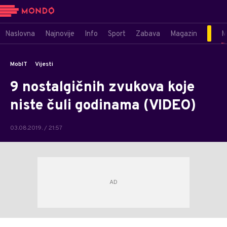
Naslovna
Najnovije
Info
Sport
Zabava
Magazin
M
MobIT
Vijesti
9 nostalgičnih zvukova koje
niste čuli godinama (VIDEO)
03.08.2019. / 21:57