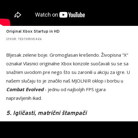
Original Xbox Startup in HD
IZVOR: TESTDRIVE426
Bljesak zelene boje. Gromoglasan krešendo. Živopisna “X“
oznaka! Vlasnici originalne Xbox konzole suočavali su se sa
snažnim uvodom pre nego što su zaronili u akciju za igre. U
našem slučaju to je značilo naš MJOLNIR oklop i borbu u
Combat Evolved
- jednu od najboljih FPS igara
napravljenih ikad.
5. Igličasti, matrični štampači