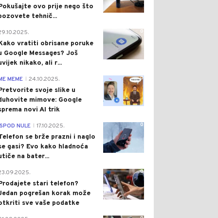
Pokušajte ovo prije nego što
pozovete tehnič...
0
29.10.2025.
Kako vratiti obrisane poruke
u Google Messages? Još
uvijek nikako, ali r...
0
ME MEME
24.10.2025.
|
Pretvorite svoje slike u
duhovite mimove: Google
sprema novi AI trik
0
ISPOD NULE
17.10.2025.
|
Telefon se brže prazni i naglo
se gasi? Evo kako hladnoća
utiče na bater...
0
23.09.2025.
Prodajete stari telefon?
Jedan pogrešan korak može
otkriti sve vaše podatke