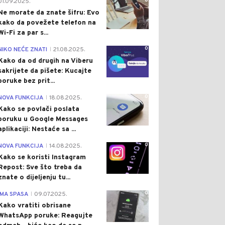
0
01.09.2025.
Ne morate da znate šifru: Evo
kako da povežete telefon na
Wi-Fi za par s...
0
NIKO NEĆE ZNATI
21.08.2025.
|
Kako da od drugih na Viberu
sakrijete da pišete: Kucajte
poruke bez prit...
0
NOVA FUNKCIJA
18.08.2025.
|
Kako se povlači poslata
poruku u Google Messages
aplikaciji: Nestaće sa ...
0
NOVA FUNKCIJA
14.08.2025.
|
Kako se koristi Instagram
Repost: Sve što treba da
znate o dijeljenju tu...
0
IMA SPASA
09.07.2025.
|
Kako vratiti obrisane
WhatsApp poruke: Reagujte