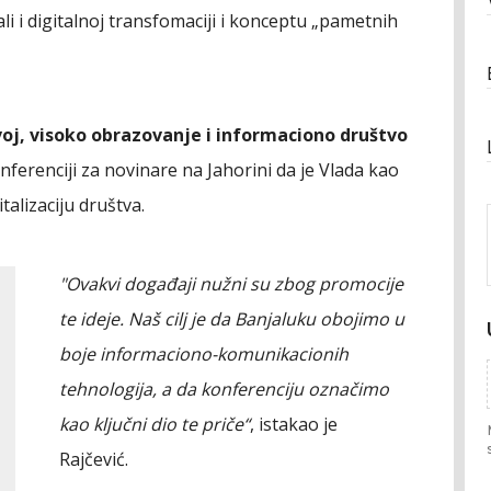
i i digitalnoj transfomaciji i konceptu „pametnih
oj, visoko obrazovanje i informaciono društvo
nferenciji za novinare na Jahorini da je Vlada kao
italizaciju društva.
"Ovakvi događaji nužni su zbog promocije
te ideje. Naš cilj je da Banjaluku obojimo u
boje informaciono-komunikacionih
tehnologija, a da konferenciju označimo
kao ključni dio te priče“
, istakao je
Rajčević.