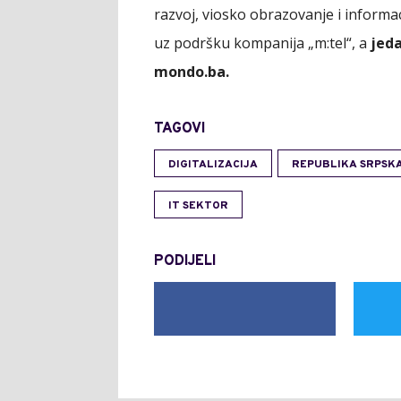
razvoj, viosko obrazovanje i informa
uz podršku kompanija „m:tel“, a
jeda
mondo.ba.
TAGOVI
DIGITALIZACIJA
REPUBLIKA SRPSK
IT SEKTOR
PODIJELI