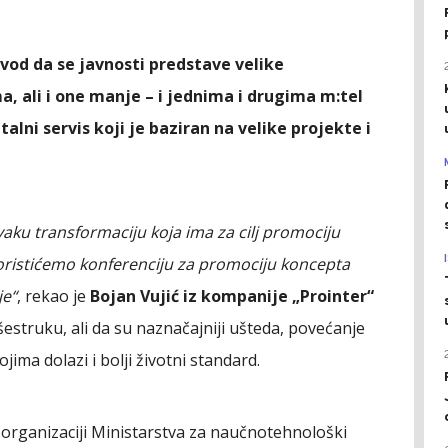
vod da se javnosti predstave velike
, ali i one manje – i jednima i drugima m:tel
talni servis koji je baziran na velike projekte i
aku transformaciju koja ima za cilj promociju
koristićemo konferenciju za promociju koncepta
je“
, rekao je
Bojan Vujić iz kompanije „Prointer“
višestruku, ali da su naznačajniji ušteda, povećanje
ima dolazi i bolji životni standard.
 organizaciji Ministarstva za naučnotehnološki