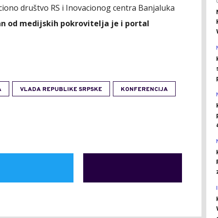
ciono društvo RS i Inovacionog centra Banjaluka
n od medijskih pokrovitelja je i portal
A
VLADA REPUBLIKE SRPSKE
KONFERENCIJA