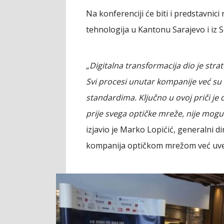
Na konferenciji će biti i predstavnic
tehnologija u Kantonu Sarajevo i iz S
„Digitalna transformacija dio je stra
Svi procesi unutar kompanije već su 
standardima. Ključno u ovoj priči je
prije svega optičke mreže, nije moguć
izjavio je Marko Lopićić, generalni 
kompanija optičkom mrežom već uvez