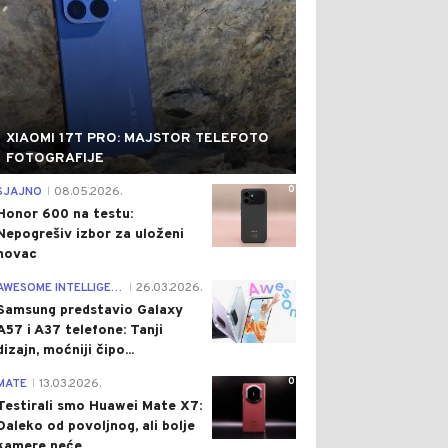
XIAOMI 17T PRO: MAJSTOR TELEFOTO
FOTOGRAFIJE
0
SJAJNO
08.05.2026.
|
Honor 600 na testu:
Nepogrešiv izbor za uloženi
novac
0
AWESOME INTELLIGENCE
26.03.2026.
|
Samsung predstavio Galaxy
A57 i A37 telefone: Tanji
dizajn, moćniji čipo...
0
MATE
13.03.2026.
|
Testirali smo Huawei Mate X7:
Daleko od povoljnog, ali bolje
kamere neće...