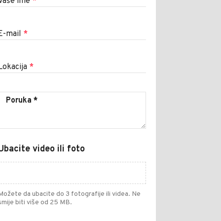
Vaše ime
*
E-mail
*
Lokacija
*
Ubacite video ili foto
Možete da ubacite do 3 fotografije ili videa. Ne
smije biti više od 25 MB.