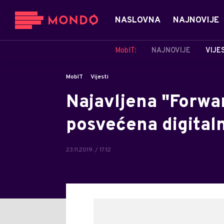
NASLOVNA
NAJNOVIJE
MobIT:
NAJNOVIJE
VIJE
MobIT
Vijesti
Najavljena "Forwa
posvećena digitaln
23.11.2019. / 17:12