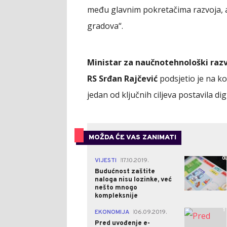
među glavnim pokretačima razvoja, al
gradova“.
Ministar za naučnotehnološki razv
RS Srđan Rajčević
podsjetio je na ko
jedan od ključnih ciljeva postavila dig
MOŽDA ĆE VAS ZANIMATI
0
VIJESTI
17.10.2019.
|
Budućnost zaštite
naloga nisu lozinke, već
nešto mnogo
kompleksnije
1
EKONOMIJA
06.09.2019.
|
Pred uvođenje e-