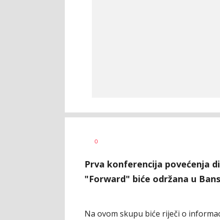
0
Prva konferencija povećenja di
"Forward" biće održana u Bansk
Na ovom skupu biće riječi o inform