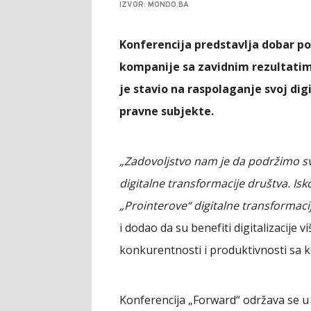
IZVOR: MONDO.BA
Konferencija predstavlja dobar po
kompanije sa zavidnim rezultatima
je stavio na raspolaganje svoj digi
pravne subjekte.
„Zadovoljstvo nam je da podržimo sv
digitalne transformacije društva. Is
„Prointerove“ digitalne transformaci
i dodao da su benefiti digitalizacije 
konkurentnosti i produktivnosti sa koj
Konferencija „Forward“ održava se u