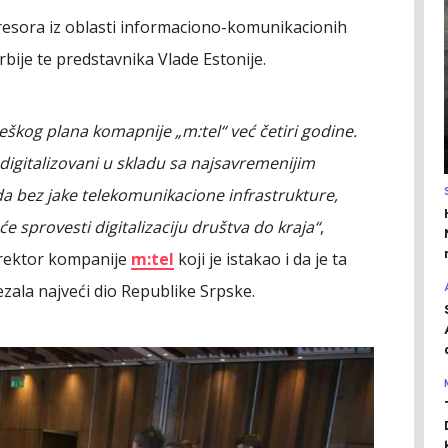
i resora iz oblasti informaciono-komunikacionih
rbije te predstavnika Vlade Estonije.
teškog plana komapnije „m:tel“ već četiri godine.
digitalizovani u skladu sa najsavremenijim
 da bez jake telekomunikacione infrastrukture,
e sprovesti digitalizaciju društva do kraja“
,
direktor kompanije
m:tel
koji je istakao i da je ta
ala najveći dio Republike Srpske.