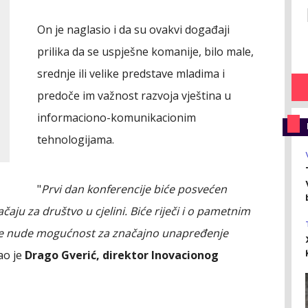
On je naglasio i da su ovakvi događaji
prilika da se uspješne komanije, bilo male,
srednje ili velike predstave mladima i
predoče im važnost razvoja vještina u
informaciono-komunikacionim
tehnologijama.
"
Prvi dan konferencije biće posvećen
čaju za društvo u cjelini. Biće riječi i o pametnim
je nude mogućnost za značajno unapređenje
ao je
Drago Gverić, direktor Inovacionog