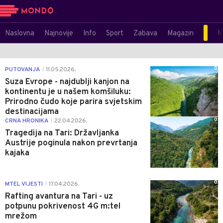
Naslovna
Najnovije
Info
Sport
Zabava
Magazin
M
0
PUTOVANJA
11.05.2026.
|
Suza Evrope - najdublji kanjon na
kontinentu je u našem komšiluku:
Prirodno čudo koje parira svjetskim
destinacijama
0
CRNA HRONIKA
22.04.2026.
|
Tragedija na Tari: Državljanka
Austrije poginula nakon prevrtanja
kajaka
0
MTEL VIJESTI
17.04.2026.
|
Rafting avantura na Tari - uz
potpunu pokrivenost 4G m:tel
mrežom