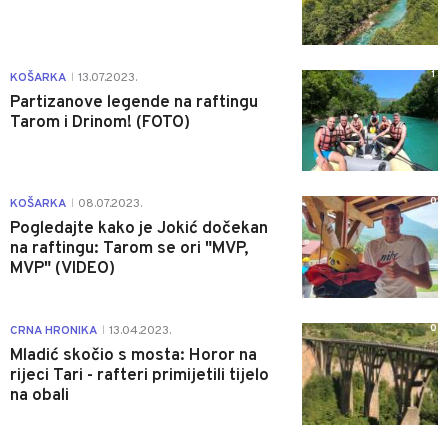
1
KOŠARKA
13.07.2023.
|
Partizanove legende na raftingu
Tarom i Drinom! (FOTO)
0
KOŠARKA
08.07.2023.
|
Pogledajte kako je Jokić dočekan
na raftingu: Tarom se ori "MVP,
MVP" (VIDEO)
0
CRNA HRONIKA
13.04.2023.
|
Mladić skočio s mosta: Horor na
rijeci Tari - rafteri primijetili tijelo
na obali