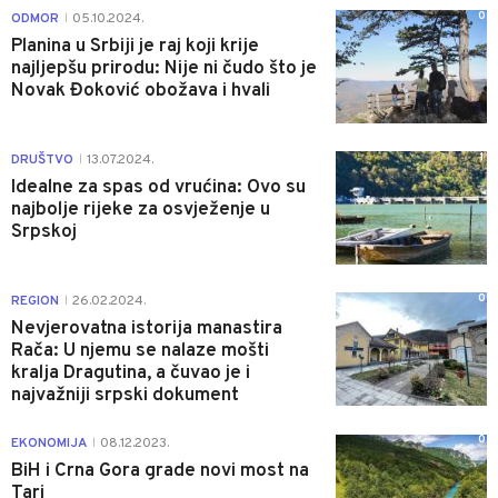
0
ODMOR
05.10.2024.
|
Planina u Srbiji je raj koji krije
najljepšu prirodu: Nije ni čudo što je
Novak Đoković obožava i hvali
1
DRUŠTVO
13.07.2024.
|
Idealne za spas od vrućina: Ovo su
najbolje rijeke za osvježenje u
Srpskoj
0
REGION
26.02.2024.
|
Nevjerovatna istorija manastira
Rača: U njemu se nalaze mošti
kralja Dragutina, a čuvao je i
najvažniji srpski dokument
0
EKONOMIJA
08.12.2023.
|
BiH i Crna Gora grade novi most na
Tari