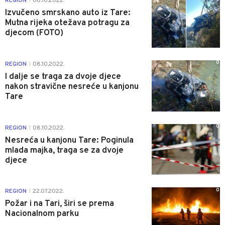
REGION
08.10.2022.
|
Izvučeno smrskano auto iz Tare:
Mutna rijeka otežava potragu za
djecom (FOTO)
0
REGION
08.10.2022.
|
I dalje se traga za dvoje djece
nakon stravične nesreće u kanjonu
Tare
0
REGION
08.10.2022.
|
Nesreća u kanjonu Tare: Poginula
mlada majka, traga se za dvoje
djece
0
REGION
22.07.2022.
|
Požar i na Tari, širi se prema
Nacionalnom parku