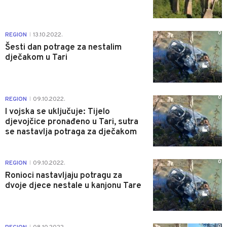
0
REGION
13.10.2022.
|
Šesti dan potrage za nestalim
dječakom u Tari
0
REGION
09.10.2022.
|
I vojska se uključuje: Tijelo
djevojčice pronađeno u Tari, sutra
se nastavlja potraga za dječakom
0
REGION
09.10.2022.
|
Ronioci nastavljaju potragu za
dvoje djece nestale u kanjonu Tare
0