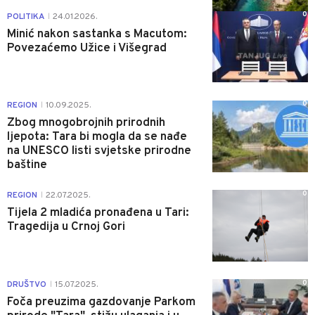
0
POLITIKA
24.01.2026.
|
Minić nakon sastanka s Macutom:
Povezaćemo Užice i Višegrad
0
REGION
10.09.2025.
|
Zbog mnogobrojnih prirodnih
ljepota: Tara bi mogla da se nađe
na UNESCO listi svjetske prirodne
baštine
0
REGION
22.07.2025.
|
Tijela 2 mladića pronađena u Tari:
Tragedija u Crnoj Gori
0
DRUŠTVO
15.07.2025.
|
Foča preuzima gazdovanje Parkom