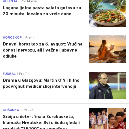
0
KUHINJA
Pre 14 min
|
Lagana ljetna pasta salata gotova za
20 minuta: Idealna za vrele dane
0
HOROSKOP
Pre 1 h
|
Dnevni horoskop za 6. avgust: Vrućina
donosi nervozu, ali i važne ljubavne
odluke
0
FUDBAL
Pre 7 h
|
Drama u Glazgovu: Martin O'Nil hitno
podvrgnut medicinskoj intervenciji
0
KOŠARKA
Pre 8 h
|
Srbija u četvrtfinalu Eurobasketa,
blamaža Hrvatske: Svi u čudu gledali