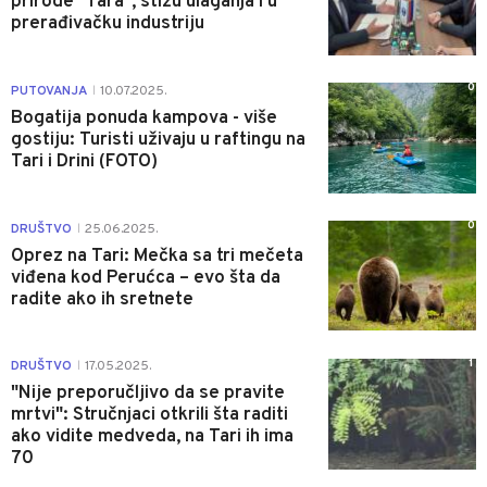
prirode "Tara", stižu ulaganja i u
prerađivačku industriju
0
PUTOVANJA
10.07.2025.
|
Bogatija ponuda kampova - više
gostiju: Turisti uživaju u raftingu na
Tari i Drini (FOTO)
0
DRUŠTVO
25.06.2025.
|
Oprez na Tari: Mečka sa tri mečeta
viđena kod Perućca – evo šta da
radite ako ih sretnete
1
DRUŠTVO
17.05.2025.
|
"Nije preporučljivo da se pravite
mrtvi": Stručnjaci otkrili šta raditi
ako vidite medveda, na Tari ih ima
70