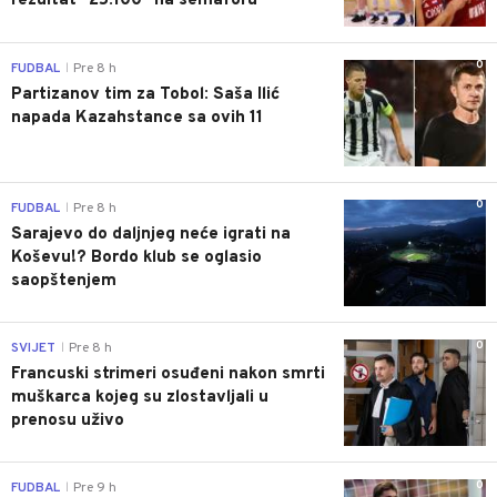
rezultat "25:100" na semaforu
0
FUDBAL
Pre 8 h
|
Partizanov tim za Tobol: Saša Ilić
napada Kazahstance sa ovih 11
0
FUDBAL
Pre 8 h
|
Sarajevo do daljnjeg neće igrati na
Koševu!? Bordo klub se oglasio
saopštenjem
0
SVIJET
Pre 8 h
|
Francuski strimeri osuđeni nakon smrti
muškarca kojeg su zlostavljali u
prenosu uživo
0
FUDBAL
Pre 9 h
|