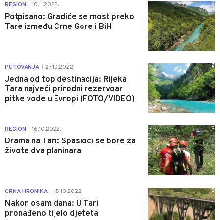
0
REGION
10.11.2022.
|
Potpisano: Gradiće se most preko
Tare između Crne Gore i BiH
2
PUTOVANJA
27.10.2022.
|
Jedna od top destinacija: Rijeka
Tara najveći prirodni rezervoar
pitke vode u Evropi (FOTO/VIDEO)
0
REGION
16.10.2022.
|
Drama na Tari: Spasioci se bore za
živote dva planinara
0
CRNA HRONIKA
15.10.2022.
|
Nakon osam dana: U Tari
pronađeno tijelo djeteta