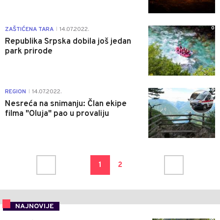
0
ZAŠTIĆENA TARA
14.07.2022.
|
Republika Srpska dobila još jedan
park prirode
0
REGION
14.07.2022.
|
Nesreća na snimanju: Član ekipe
filma "Oluja" pao u provaliju
1
2
NAJNOVIJE