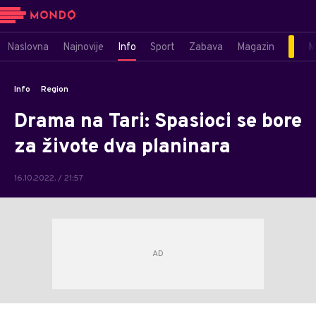
Naslovna
Najnovije
Info
Sport
Zabava
Magazin
M
Info
Region
Drama na Tari: Spasioci se bore
za živote dva planinara
16.10.2022. / 21:57