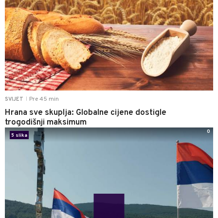
Pre 45 min
SVIJET
|
Hrana sve skuplja: Globalne cijene dostigle
trogodišnji maksimum
0
5 slika