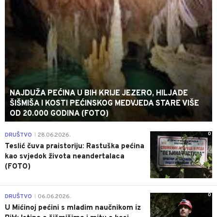
NAJDUŽA PEĆINA U BIH KRIJE JEZERO, HILJADE
ŠIŠMIŠA I KOSTI PEĆINSKOG MEDVJEDA STARE VIŠE
OD 20.000 GODINA (FOTO)
0
DRUŠTVO
28.06.2026.
|
Teslić čuva praistoriju: Rastuška pećina
kao svjedok života neandertalaca
(FOTO)
0
DRUŠTVO
06.06.2026.
|
U Mićinoj pećini s mladim naučnikom iz