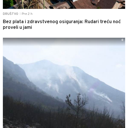
Pre 2 h
DRUŠTVO
|
Bez plata i zdravstvenog osiguranja: Rudari treću noć
proveli u jami
0