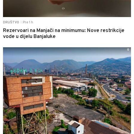
Pre 1 h
DRUŠTVO
|
Rezervoari na Manjači na minimumu: Nove restrikcije
vode u dijelu Banjaluke
0