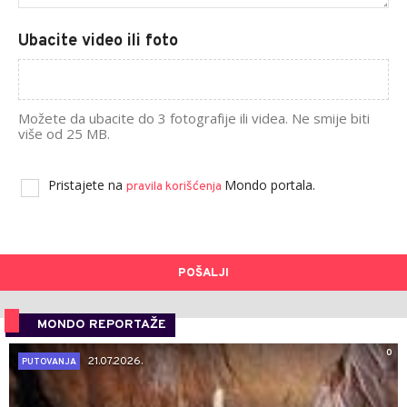
Ubacite video ili foto
Možete da ubacite do 3 fotografije ili videa. Ne smije biti
više od 25 MB.
Pristajete na
Mondo portala.
pravila korišćenja
POŠALJI
MONDO REPORTAŽE
0
21.07.2026.
PUTOVANJA