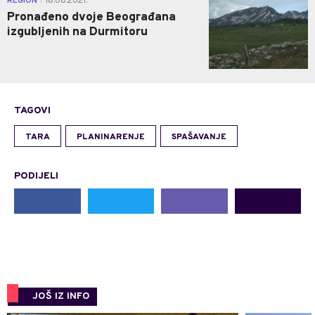
REGION
18.08.2021.
|
Pronađeno dvoje Beograđana
izgubljenih na Durmitoru
TAGOVI
TARA
PLANINARENJE
SPAŠAVANJE
PODIJELI
JOŠ IZ INFO