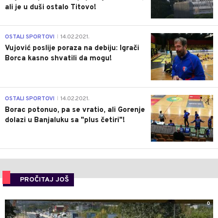
ali je u duši ostalo Titovo!
1
OSTALI SPORTOVI
14.02.2021.
|
Vujović poslije poraza na debiju: Igrači
Borca kasno shvatili da mogu!
3
OSTALI SPORTOVI
14.02.2021.
|
Borac potonuo, pa se vratio, ali Gorenje
dolazi u Banjaluku sa "plus četiri"!
PROČITAJ JOŠ
0