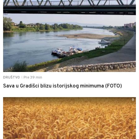
Pre 39 min
DRUŠTVO
|
Sava u Gradišci blizu istorijskog minimuma (FOTO)
0