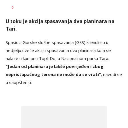
Dragana
AUTOR
0
Božić
U toku je akcija spasavanja dva planinara na
Tari.
Spasioci Gorske službe spasavanja (GSS) krenuli su u
nedjelju uveče akciju spasavanja dva planinara koja se
nalaze u kanjonu Topli Do, u Nacionalnom parku Tara.
"Jedan od planinara je lakše povrijeđen i zbog
nepristupačnog terena ne može da se vrati"
, navodi se
u saopštenju.