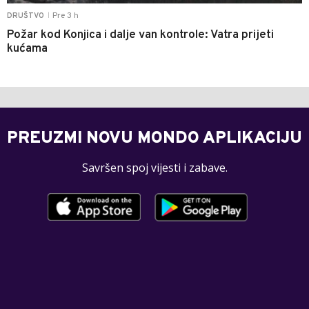
Pre 3 h
DRUŠTVO
|
Požar kod Konjica i dalje van kontrole: Vatra prijeti
kućama
PREUZMI NOVU MONDO APLIKACIJU
Savršen spoj vijesti i zabave.