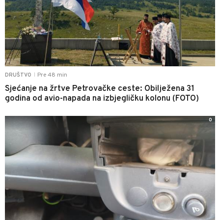
Pre 48 min
DRUŠTVO
|
Sjećanje na žrtve Petrovačke ceste: Obilježena 31
godina od avio-napada na izbjegličku kolonu (FOTO)
0