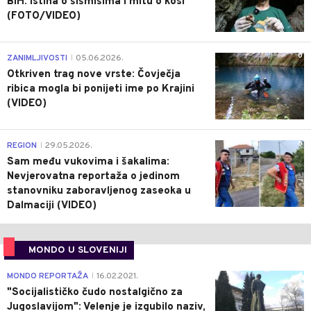
BiH: Istina o šišmišima i mitu o kosi
(FOTO/VIDEO)
0
ZANIMLJIVOSTI
05.06.2026.
|
Otkriven trag nove vrste: Čovječja
ribica mogla bi ponijeti ime po Krajini
(VIDEO)
0
REGION
29.05.2026.
|
Sam među vukovima i šakalima:
Nevjerovatna reportaža o jedinom
stanovniku zaboravljenog zaseoka u
Dalmaciji (VIDEO)
MONDO U SLOVENIJI
4
MONDO REPORTAŽA
16.02.2021.
|
"Socijalističko čudo nostalgično za
Jugoslavijom": Velenje je izgubilo naziv,