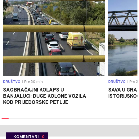
0
DRUŠTVO
Pre 20 min
DRUŠTVO
Pre 3
|
|
SAOBRAĆAJNI KOLAPS U
SAVA U GRAD
BANJALUCI: DUGE KOLONE VOZILA
ISTORIJSKOG
KOD PRIJEDORSKE PETLJE
KOMENTARI
0