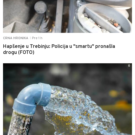
Pre 1 h
CRNA HRONIKA
|
Hapšenje u Trebinju: Policija u "smartu" pronašla
drogu (FOTO)
0