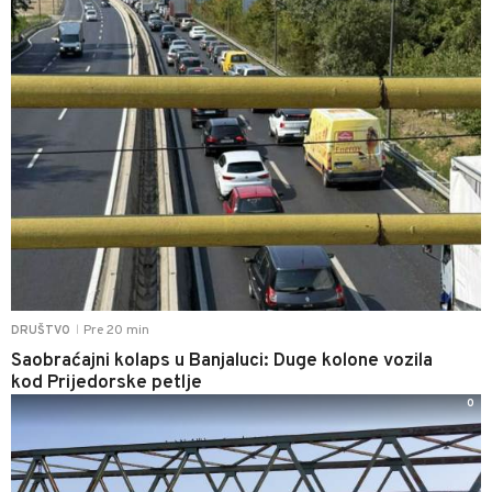
Pre 20 min
DRUŠTVO
|
Saobraćajni kolaps u Banjaluci: Duge kolone vozila
kod Prijedorske petlje
0