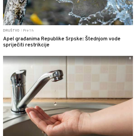
Pre 1 h
DRUŠTVO
|
Apel građanima Republike Srpske: Štednjom vode
spriječiti restrikcije
0