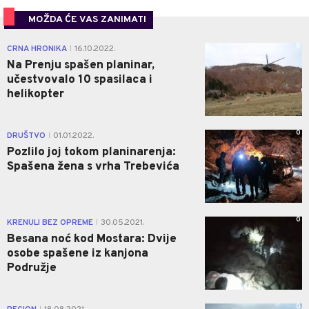
MOŽDA ĆE VAS ZANIMATI
0
CRNA HRONIKA
16.10.2022.
|
Na Prenju spašen planinar,
učestvovalo 10 spasilaca i
helikopter
0
DRUŠTVO
01.01.2022.
|
Pozlilo joj tokom planinarenja:
Spašena žena s vrha Trebevića
0
KRENULI BEZ OPREME
30.05.2021.
|
Besana noć kod Mostara: Dvije
osobe spašene iz kanjona
Podružje
0