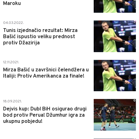
Maroku
0
04.03.2022.
Tunis izjednačio rezultat: Mirza
Bašić ispustio veliku prednost
protiv Džazirija
0
12.11.2021.
Mirza Bašić u završnici čelendžera u
Italiji: Protiv Amerikanca za finale!
0
18.09.2021.
Dejvis kup: Dubl BiH osigurao drugi
bod protiv Perua! Džumhur igra za
ukupnu pobjedu!