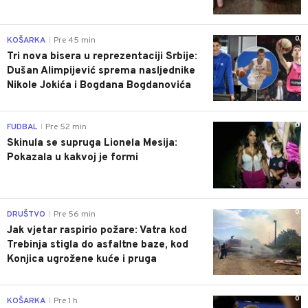
0
KOŠARKA
Pre 45 min
|
Tri nova bisera u reprezentaciji Srbije:
Dušan Alimpijević sprema nasljednike
Nikole Jokića i Bogdana Bogdanovića
0
FUDBAL
Pre 52 min
|
Skinula se supruga Lionela Mesija:
Pokazala u kakvoj je formi
0
DRUŠTVO
Pre 56 min
|
Jak vjetar raspirio požare: Vatra kod
Trebinja stigla do asfaltne baze, kod
Konjica ugrožene kuće i pruga
0
KOŠARKA
Pre 1 h
|