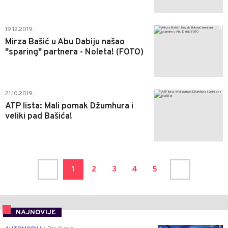
0
19.12.2019.
Mirza Bašić u Abu Dabiju našao
"sparing" partnera - Noleta! (FOTO)
0
21.10.2019.
ATP lista: Mali pomak Džumhura i
veliki pad Bašića!
1
2
3
4
5
NAJNOVIJE
0