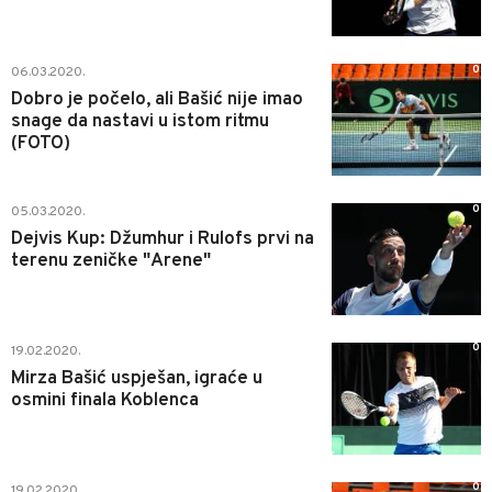
0
06.03.2020.
Dobro je počelo, ali Bašić nije imao
snage da nastavi u istom ritmu
(FOTO)
0
05.03.2020.
Dejvis Kup: Džumhur i Rulofs prvi na
terenu zeničke "Arene"
0
19.02.2020.
Mirza Bašić uspješan, igraće u
osmini finala Koblenca
0
19.02.2020.