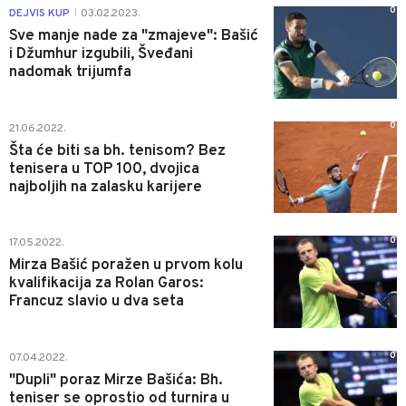
0
DEJVIS KUP
03.02.2023.
|
Sve manje nade za "zmajeve": Bašić
i Džumhur izgubili, Šveđani
nadomak trijumfa
0
21.06.2022.
Šta će biti sa bh. tenisom? Bez
tenisera u TOP 100, dvojica
najboljih na zalasku karijere
0
17.05.2022.
Mirza Bašić poražen u prvom kolu
kvalifikacija za Rolan Garos:
Francuz slavio u dva seta
0
07.04.2022.
"Dupli" poraz Mirze Bašića: Bh.
teniser se oprostio od turnira u