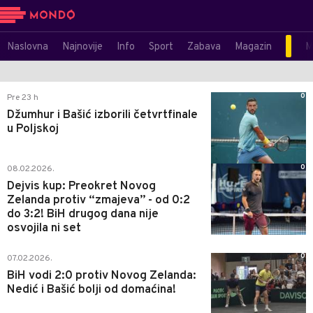
Naslovna
Najnovije
Info
Sport
Zabava
Magazin
M
0
Pre 23 h
Džumhur i Bašić izborili četvrtfinale
u Poljskoj
0
08.02.2026.
Dejvis kup: Preokret Novog
Zelanda protiv “zmajeva” - od 0:2
do 3:2! BiH drugog dana nije
osvojila ni set
0
07.02.2026.
BiH vodi 2:0 protiv Novog Zelanda:
Nedić i Bašić bolji od domaćina!