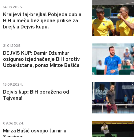
0
14.09.2025.
Kraljevi taj-brejka! Pobjeda dubla
BiH u meču bez ijedne prilike za
brejk u Dejvis kupu!
0
31.01.2025.
DEJVIS KUP: Damir Džumhur
osigurao izjednačenje BiH protiv
Uzbekistana, poraz Mirze Bašića
0
15.09.2024.
Dejvis kup: BIH poražena od
Tajvana!
0
09.06.2024.
Mirza Bašić osvojio turnir u