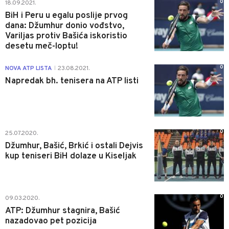
0
18.09.2021.
BiH i Peru u egalu poslije prvog
dana: Džumhur donio vođstvo,
Variljas protiv Bašića iskoristio
desetu meč-loptu!
0
NOVA ATP LISTA
23.08.2021.
|
Napredak bh. tenisera na ATP listi
0
25.07.2020.
Džumhur, Bašić, Brkić i ostali Dejvis
kup teniseri BiH dolaze u Kiseljak
0
09.03.2020.
ATP: Džumhur stagnira, Bašić
nazadovao pet pozicija