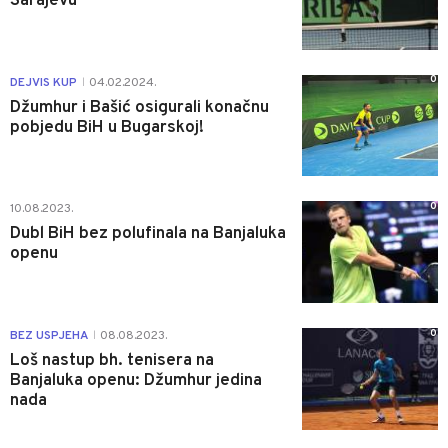
Sarajevu
0
DEJVIS KUP
04.02.2024.
|
Džumhur i Bašić osigurali konačnu
pobjedu BiH u Bugarskoj!
0
10.08.2023.
Dubl BiH bez polufinala na Banjaluka
openu
0
BEZ USPJEHA
08.08.2023.
|
Loš nastup bh. tenisera na
Banjaluka openu: Džumhur jedina
nada