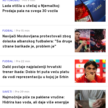
AUTOMOBILI
Pre 9 min
|
Lada otišla u stečaj u Njemačkoj:
Prodaja pala na svega 30 vozila
0
FUDBAL
Pre 15 min
|
Navijači Moskovljana protestovali zbog
dolaska albanskog fudbalera: "Sa druge
strane barikade je, problem je"
0
FUDBAL
Pre 22 min
|
Dalić postaje najplaćeniji hrvatski
trener ikada: Dobio tri puta veću platu
da vodi reprezentaciju u kojoj je Srbin
0
SAVETI
Pre 39 min
|
Najmoćnije piće za paklene vrućine:
Hidrira kao voda, ali daje više energije