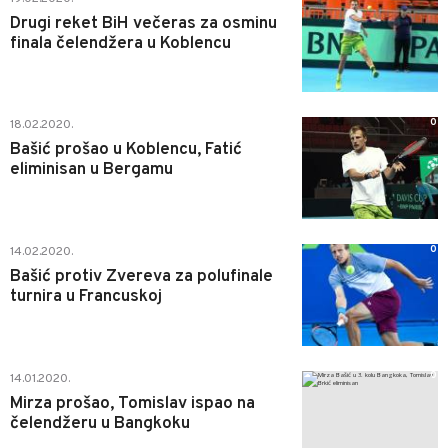
Drugi reket BiH večeras za osminu
finala čelendžera u Koblencu
0
18.02.2020.
Bašić prošao u Koblencu, Fatić
eliminisan u Bergamu
0
14.02.2020.
Bašić protiv Zvereva za polufinale
turnira u Francuskoj
0
14.01.2020.
Mirza prošao, Tomislav ispao na
čelendžeru u Bangkoku