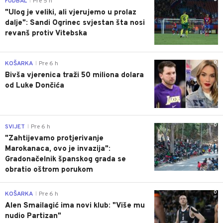
FUDBAL
Pre 5 h
|
"Ulog je veliki, ali vjerujemo u prolaz
dalje": Sandi Ogrinec svjestan šta nosi
revanš protiv Vitebska
0
KOŠARKA
Pre 6 h
|
Bivša vjerenica traži 50 miliona dolara
od Luke Dončića
0
SVIJET
Pre 6 h
|
"Zahtijevamo protjerivanje
Marokanaca, ovo je invazija":
Gradonačelnik španskog grada se
obratio oštrom porukom
0
KOŠARKA
Pre 6 h
|
Alen Smailagić ima novi klub: "Više mu
nudio Partizan"