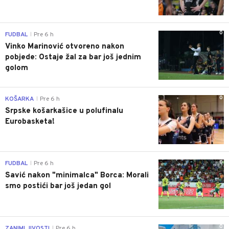
0
FUDBAL
Pre 6 h
|
Vinko Marinović otvoreno nakon
pobjede: Ostaje žal za bar još jednim
golom
0
KOŠARKA
Pre 6 h
|
Srpske košarkašice u polufinalu
Eurobasketa!
0
FUDBAL
Pre 6 h
|
Savić nakon "minimalca" Borca: Morali
smo postići bar još jedan gol
0
ZANIMLJIVOSTI
Pre 6 h
|