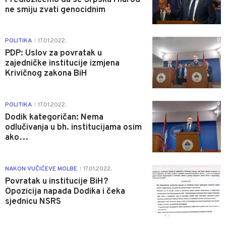
ne smiju zvati genocidnim
0
POLITIKA
17.01.2022.
|
PDP: Uslov za povratak u
zajedničke institucije izmjena
Krivičnog zakona BiH
0
POLITIKA
17.01.2022.
|
Dodik kategoričan: Nema
odlučivanja u bh. institucijama osim
ako…
0
NAKON VUČIĆEVE MOLBE
17.01.2022.
|
Povratak u institucije BiH?
Opozicija napada Dodika i čeka
sjednicu NSRS