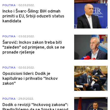
0
POLITIKA
02.03.2022.
|
Incko i Švarc-Šiling: BiH odmah
primiti u EU, Srbiji oduzeti status
kandidata
0
POLITIKA
03.02.2022.
|
Šarović: Inckov zakon treba biti
"zaleđen" od primjene, dok se ne
pronađe rješenje
2
POLITIKA
02.02.2022.
|
Opozicioni lideri: Dodik je
kapitulirao i prihvatio ''Inckov
zakon''
0
POLITIKA
29.01.2022.
|
Dodik o reviziji ''Inckovog zakona'':
Predložićemo da se Srpska i narod