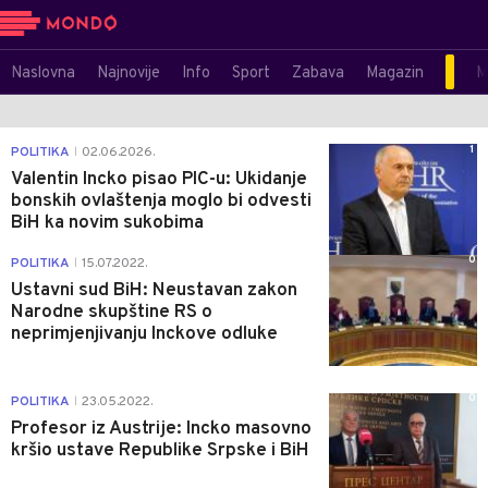
Naslovna
Najnovije
Info
Sport
Zabava
Magazin
M
1
POLITIKA
02.06.2026.
|
Valentin Incko pisao PIC-u: Ukidanje
bonskih ovlaštenja moglo bi odvesti
BiH ka novim sukobima
0
POLITIKA
15.07.2022.
|
Ustavni sud BiH: Neustavan zakon
Narodne skupštine RS o
neprimjenjivanju Inckove odluke
0
POLITIKA
23.05.2022.
|
Profesor iz Austrije: Incko masovno
kršio ustave Republike Srpske i BiH