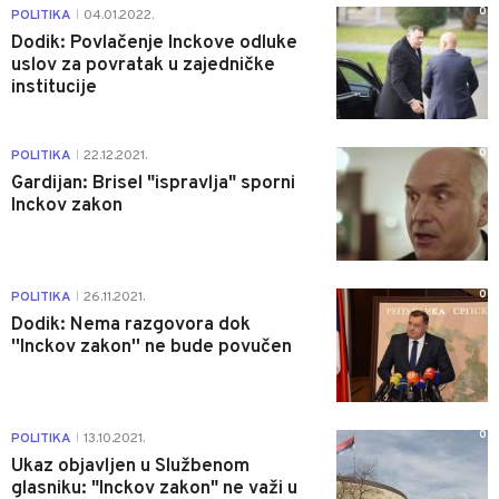
0
POLITIKA
04.01.2022.
|
Dodik: Povlačenje Inckove odluke
uslov za povratak u zajedničke
institucije
0
POLITIKA
22.12.2021.
|
Gardijan: Brisel "ispravlja" sporni
Inckov zakon
0
POLITIKA
26.11.2021.
|
Dodik: Nema razgovora dok
''Inckov zakon'' ne bude povučen
0
POLITIKA
13.10.2021.
|
Ukaz objavljen u Službenom
glasniku: "Inckov zakon" ne važi u