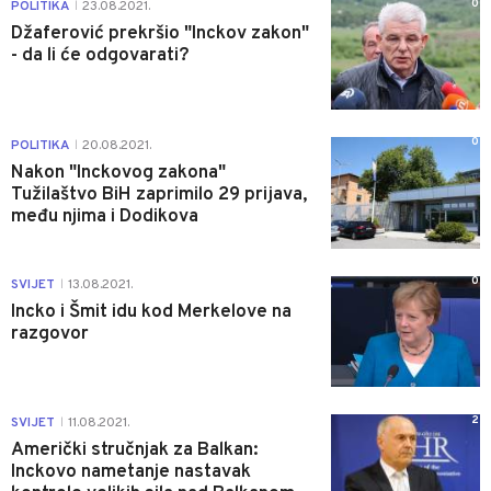
0
POLITIKA
23.08.2021.
|
Džaferović prekršio "Inckov zakon"
- da li će odgovarati?
0
POLITIKA
20.08.2021.
|
Nakon "Inckovog zakona"
Tužilaštvo BiH zaprimilo 29 prijava,
među njima i Dodikova
0
SVIJET
13.08.2021.
|
Incko i Šmit idu kod Merkelove na
razgovor
2
SVIJET
11.08.2021.
|
Američki stručnjak za Balkan:
Inckovo nametanje nastavak