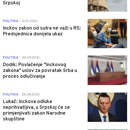
Srpskoj
0
POLITIKA
12.10.2021.
|
Inckov zakon od sutra ne važi u RS:
Predsjednica donijela ukaz
0
POLITIKA
30.09.2021.
|
Dodik: Povlačenje "Inckovog
zakona" uslov za povratak Srba u
proces odlučivanja
0
POLITIKA
26.08.2021.
|
Lukač: Inckova odluka
neprihvatljiva, u Srpskoj će se
primjenjivati zakon Narodne
skupštine