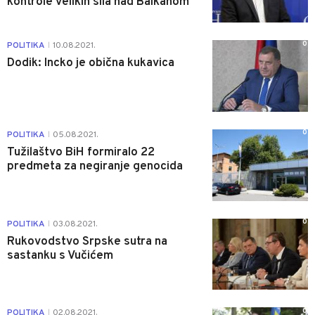
kontrole velikih sila nad Balkanom
0
POLITIKA
10.08.2021.
|
Dodik: Incko je obična kukavica
0
POLITIKA
05.08.2021.
|
Tužilaštvo BiH formiralo 22
predmeta za negiranje genocida
0
POLITIKA
03.08.2021.
|
Rukovodstvo Srpske sutra na
sastanku s Vučićem
0
POLITIKA
02.08.2021.
|