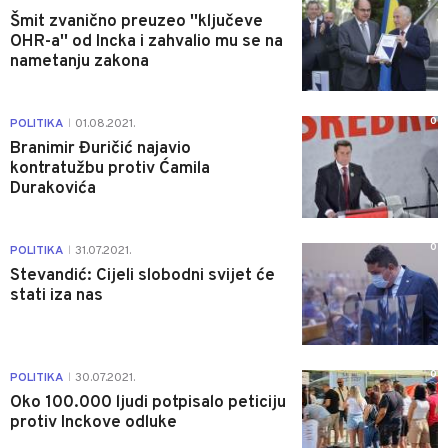
Šmit zvanično preuzeo ''ključeve
OHR-a'' od Incka i zahvalio mu se na
nametanju zakona
0
POLITIKA
01.08.2021.
|
Branimir Đuričić najavio
kontratužbu protiv Ćamila
Durakovića
0
POLITIKA
31.07.2021.
|
Stevandić: Cijeli slobodni svijet će
stati iza nas
0
POLITIKA
30.07.2021.
|
Oko 100.000 ljudi potpisalo peticiju
protiv Inckove odluke