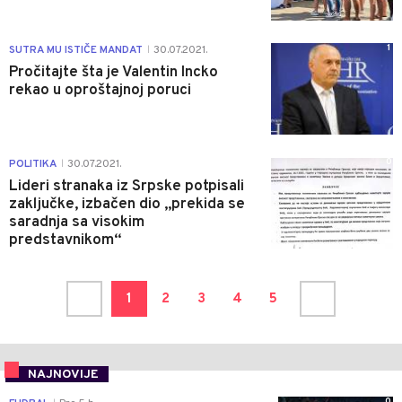
1
SUTRA MU ISTIČE MANDAT
30.07.2021.
|
Pročitajte šta je Valentin Incko
rekao u oproštajnoj poruci
0
POLITIKA
30.07.2021.
|
Lideri stranaka iz Srpske potpisali
zaključke, izbačen dio „prekida se
saradnja sa visokim
predstavnikom“
1
2
3
4
5
NAJNOVIJE
0