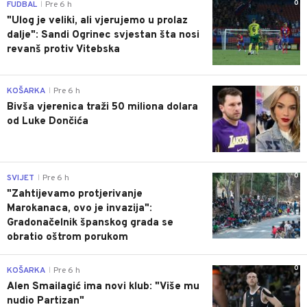
0
FUDBAL
Pre 6 h
|
"Ulog je veliki, ali vjerujemo u prolaz
dalje": Sandi Ogrinec svjestan šta nosi
revanš protiv Vitebska
0
KOŠARKA
Pre 6 h
|
Bivša vjerenica traži 50 miliona dolara
od Luke Dončića
0
SVIJET
Pre 6 h
|
"Zahtijevamo protjerivanje
Marokanaca, ovo je invazija":
Gradonačelnik španskog grada se
obratio oštrom porukom
0
KOŠARKA
Pre 6 h
|
Alen Smailagić ima novi klub: "Više mu
nudio Partizan"