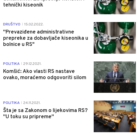
tehnički kiseonik
1
DRUŠTVO
15.02.2022.
|
''Prevaziđene administrativne
prepreke za dobavljače kiseonika u
bolnice u RS"
3
POLITIKA
29.12.2021.
|
Komšić: Ako vlasti RS nastave
ovako, moraćemo odgovoriti silom
0
POLITIKA
24.11.2021.
|
Šta je sa Zakonom o lijekovima RS?
''U toku su pripreme''