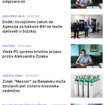
odgovara on
2
LEKS SPECIJALIS
14.10.2021.
|
Dodik: Usvojićemo zakon da
Agencija za lijekove BiH ne može
djelovati u Srpskoj
2
POLITIKA
09.10.2021.
|
Vlada RS sprema krivičnu prijavu
protiv Aleksandra Zolaka
7
GORUĆA TEMA
05.10.2021.
|
Zolak: "Messer" za Banjaluku može
dostaviti pet cisterni kiseonika
sedmično
0