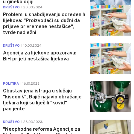
u ginekologiji
0
DRUŠTVO
20.03.2024.
|
Problemi u snabdijevanju određenih
lijekova: "Proizvođači su dužni da
prijave privremene nestašice",
tvrde nadležni
0
DRUŠTVO
10.03.2024.
|
Agencija za lijekove upozorava:
BiH prijeti nestašica lijekova
0
POLITIKA
16.10.2023.
|
Obustavljena istraga u slučaju
"kiseonik", Đajić najavio obraćanje
ljekara koji su liječili "kovid"
pacijente
0
DRUŠTVO
28.03.2023.
|
"Neophodna reforma Agencije za