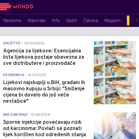
Naslovna
Najnovije
Info
Sport
Zabava
Magazin
M
0
DRUŠTVO
05.04.2026.
|
Agencija za lijekove: Esencijalna
lista lijekova postaje obavezna za
sve distributere i proizvođače
0
EKONOMIJA
16.10.2025.
|
Lijekovi najskuplji u BiH, građani ih
masovno kupuju u Srbiji: "Sniženje
cijena bi dovelo do još veće
nestašice"
0
IMA ZAMJENA
12.08.2024.
|
Sporne injekcije povećavaju rizik
od karcinoma: Povlači se poznati
lijek korišten kod određenih stanja