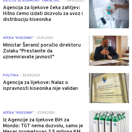
DA LI ĆE SE KONAČNO ''LAKŠE DISATI''
04.10.2021.
|
Agencija za lijekove čeka zahtjev:
Hitno ćemo izdati dozvolu za uvoz i
distribuciju kiseonika
1
AFERA "KISEONIK"
01.10.2021.
|
Ministar Šeranić poručio direktoru
Zolaku "Prestanite da
uznemiravate javnost"
0
POLITIKA
30.09.2021.
|
Agencija za lijekove: Nalaz o
ispravnosti kiseonika nije validan
0
AFERA ''KISEONIK''
27.09.2021.
|
Iz Agencije za lijekove BiH za
Mondo: TGT nema dozvolu, samo je
Meser prometovao 2,5 miliona KM