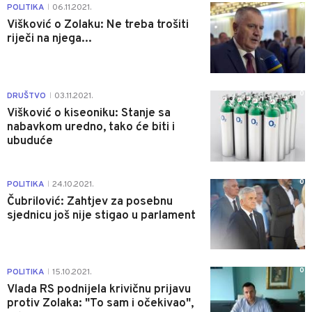
0
POLITIKA
06.11.2021.
|
Višković o Zolaku: Ne treba trošiti
riječi na njega...
0
DRUŠTVO
03.11.2021.
|
Višković o kiseoniku: Stanje sa
nabavkom uredno, tako će biti i
ubuduće
0
POLITIKA
24.10.2021.
|
Čubrilović: Zahtjev za posebnu
sjednicu još nije stigao u parlament
0
POLITIKA
15.10.2021.
|
Vlada RS podnijela krivičnu prijavu
protiv Zolaka: "To sam i očekivao",