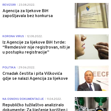
0
REVIZORI
23.08.2022.
|
Agencija za lijekove BiH
zapošljavala bez konkursa
0
KORONA VIRUS
12.08.2022.
|
Iz Agencije za lijekove BiH tvrde:
“Remdesivir nije registrovan, niti je
u postupku registracije”
1
POLITIKA
29.06.2022.
|
Crnadak čestita i pita Viškovića
gdje se nalazi Agencija za lijekove
0
NA OSNOVU DOKUMENTACIJE
11.04.2022.
|
Republičko tužilaštvo analiziralo
dokumente: Za liječenje korišten i