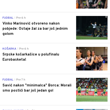
0
FUDBAL
Pre 6 h
|
Vinko Marinović otvoreno nakon
pobjede: Ostaje žal za bar još jednim
golom
0
KOŠARKA
Pre 6 h
|
Srpske košarkašice u polufinalu
Eurobasketa!
0
FUDBAL
Pre 7 h
|
Savić nakon "minimalca" Borca: Morali
smo postići bar još jedan gol