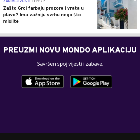
0
ZANIMLJIVOSTI
Pre 7 h
|
Zašto Grci farbaju prozore i vrata u
plavo? Ima važniju svrhu nego što
mislite
PREUZMI NOVU MONDO APLIKACIJU
Savršen spoj vijesti i zabave.