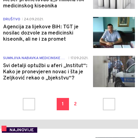
medicinskog kiseonika
0
DRUŠTVO
24.09.2021.
|
Agencija za lijekove BiH: TGT je
nosilac dozvole za medicinski
kiseonik, ali ne i za promet
0
SUMNJIVA NABAVKA MEDICINSKE OPREME
17.09.2021.
|
Svi detalji optužbi u aferi „Institut“:
Kako je pronevjeren novac i šta je
Zeljković rekao o „bjekstvu“?
1
2
NAJNOVIJE