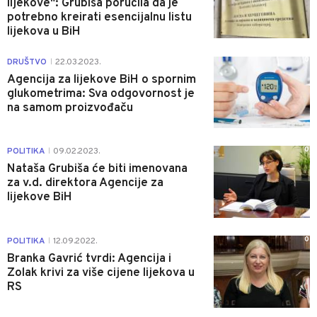
lijekove": Grubiša poručila da je
potrebno kreirati esencijalnu listu
lijekova u BiH
0
DRUŠTVO
22.03.2023.
|
Agencija za lijekove BiH o spornim
glukometrima: Sva odgovornost je
na samom proizvođaču
0
POLITIKA
09.02.2023.
|
Nataša Grubiša će biti imenovana
za v.d. direktora Agencije za
lijekove BiH
0
POLITIKA
12.09.2022.
|
Branka Gavrić tvrdi: Agencija i
Zolak krivi za više cijene lijekova u
RS