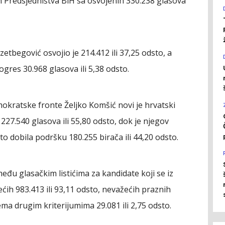
an Predsjedništva BiH sa osvojenih 330.238 glasova
zetbegović osvojio je 214.412 ili 37,25 odsto, a
gres 30.968 glasova ili 5,38 odsto.
kratske fronte Željko Komšić novi je hrvatski
227.540 glasova ili 55,80 odsto, dok je njegov
o dobila podršku 180.255 birača ili 44,20 odsto.
među glasačkim listićima za kandidate koji se iz
ćih 983.413 ili 93,11 odsto, nevažećih praznih
ema drugim kriterijumima 29.081 ili 2,75 odsto.