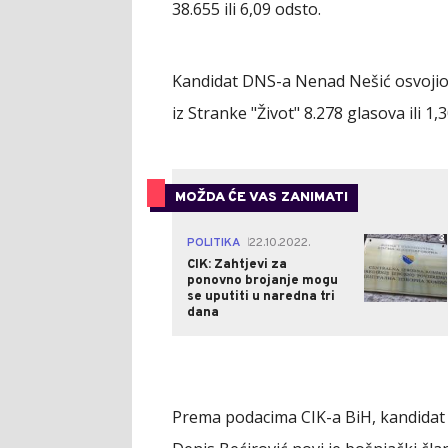
38.655 ili 6,09 odsto.
Kandidat DNS-a Nenad Nešić osvojio je
iz Stranke "Život" 8.278 glasova ili 1,
MOŽDA ĆE VAS ZANIMATI
3
POLITIKA
22.10.2022.
|
CIK: Zahtjevi za
ponovno brojanje mogu
se uputiti u naredna tri
dana
Prema podacima CIK-a BiH, kandidat 