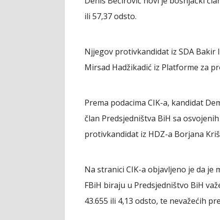
Denis Bećirović novi je bošnjački čl
ili 57,37 odsto.
Njjegov protivkandidat iz SDA Bakir I
Mirsad Hadžikadić iz Platforme za pro
Prema podacima CIK-a, kandidat Demo
član Predsjedništva BiH sa osvojenih 
protivkandidat iz HDZ-a Borjana Krišt
Na stranici CIK-a objavljeno je da je 
FBiH biraju u Predsjedništvo BiH važe
43.655 ili 4,13 odsto, te nevažećih pr