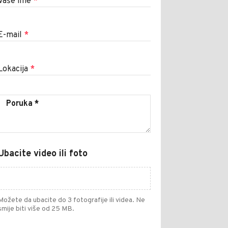
Vaše ime
*
E-mail
*
Lokacija
*
Ubacite video ili foto
Možete da ubacite do 3 fotografije ili videa. Ne
smije biti više od 25 MB.