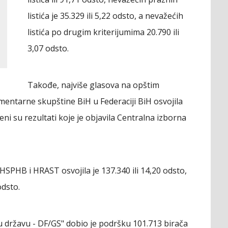
listića je 35.329 ili 5,22 odsto, a nevažećih
listića po drugim kriterijumima 20.790 ili
3,07 odsto.
Takođe, najviše glasova na opštim
entarne skupštine BiH u Federaciji BiH osvojila
đeni su rezultati koje je objavila Centralna izborna
SPHB i HRAST osvojila je 137.340 ili 14,20 odsto,
odsto.
u državu - DF/GS" dobio je podršku 101.713 birača