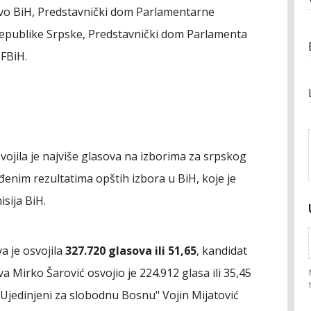
štvo BiH, Predstavnički dom Parlamentarne
epublike Srpske, Predstavnički dom Parlamenta
 FBiH.
vojila je najviše glasova na izborima za srpskog
enim rezultatima opštih izbora u BiH, koje je
sija BiH.
a je osvojila
327.720 glasova ili 51,65
, kandidat
 Mirko Šarović osvojio je 224.912 glasa ili 35,45
"Ujedinjeni za slobodnu Bosnu" Vojin Mijatović