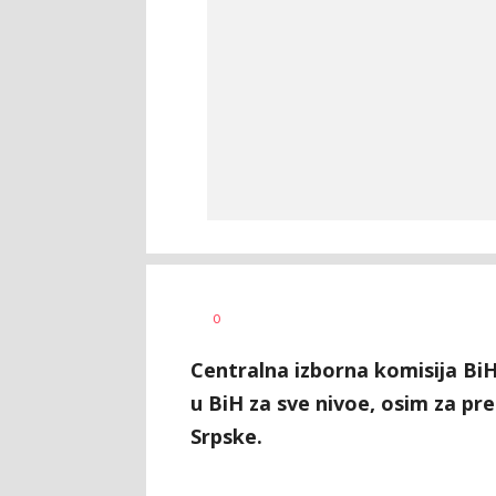
Vesna
AUTOR
0
Kerkez
Centralna izborna komisija BiH 
u BiH za sve nivoe, osim za pr
Srpske.