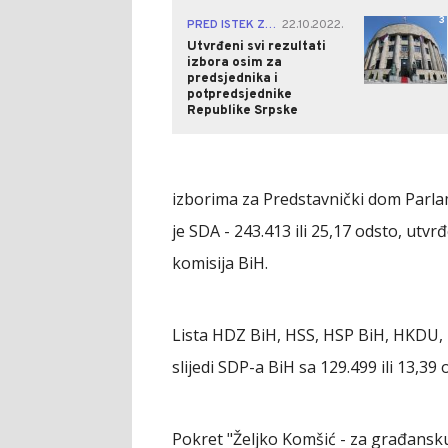
3
PRED ISTEK ZAKONSKOG ROKA
22.10.2022.
|
Utvrđeni svi rezultati
izbora osim za
predsjednika i
potpredsjednike
Republike Srpske
izborima za Predstavnički dom Parlam
je SDA - 243.413 ili 25,17 odsto, utvr
komisija BiH.
Lista HDZ BiH, HSS, HSP BiH, HKDU, H
slijedi SDP-a BiH sa 129.499 ili 13,39 
Pokret "Željko Komšić - za građansk