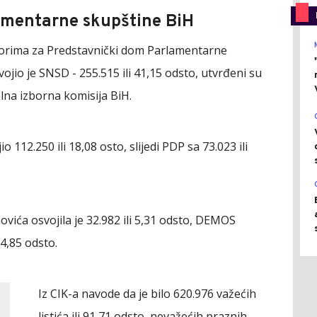
amentarne skupštine BiH
borima za Predstavnički dom Parlamentarne
ojio je SNSD - 255.515 ili 41,15 odsto, utvrđeni su
alna izborna komisija BiH.
 112.250 ili 18,08 osto, slijedi PDP sa 73.023 ili
ovića osvojila je 32.982 ili 5,31 odsto, DEMOS
 4,85 odsto.
Iz CIK-a navode da je bilo 620.976 važećih
listića ili 91,71 odsto, nevažećih praznih