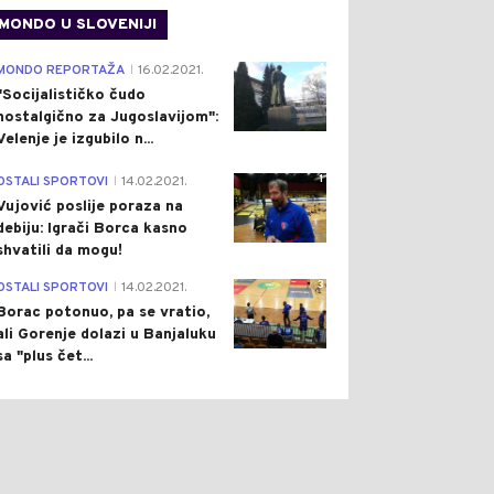
MONDO U SLOVENIJI
4
MONDO REPORTAŽA
16.02.2021.
|
"Socijalističko čudo
nostalgično za Jugoslavijom":
Velenje je izgubilo n...
1
OSTALI SPORTOVI
14.02.2021.
|
Vujović poslije poraza na
debiju: Igrači Borca kasno
shvatili da mogu!
3
OSTALI SPORTOVI
14.02.2021.
|
Borac potonuo, pa se vratio,
ali Gorenje dolazi u Banjaluku
sa "plus čet...