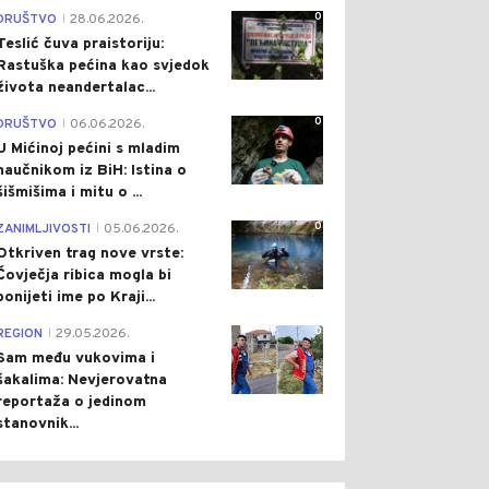
0
DRUŠTVO
28.06.2026.
|
Teslić čuva praistoriju:
Rastuška pećina kao svjedok
života neandertalac...
0
DRUŠTVO
06.06.2026.
|
U Mićinoj pećini s mladim
naučnikom iz BiH: Istina o
šišmišima i mitu o ...
0
ZANIMLJIVOSTI
05.06.2026.
|
Otkriven trag nove vrste:
Čovječja ribica mogla bi
ponijeti ime po Kraji...
0
REGION
29.05.2026.
|
Sam među vukovima i
šakalima: Nevjerovatna
reportaža o jedinom
stanovnik...