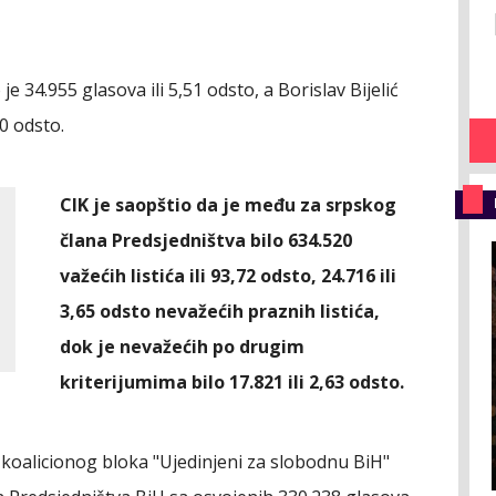
 34.955 glasova ili 5,51 odsto, a Borislav Bijelić
30 odsto.
CIK je saopštio da je među za srpskog
člana Predsjedništva bilo 634.520
važećih listića ili 93,72 odsto, 24.716 ili
3,65 odsto nevažećih praznih listića,
dok je nevažećih po drugim
kriterijumima bilo 17.821 ili 2,63 odsto.
koalicionog bloka "Ujedinjeni za slobodnu BiH"