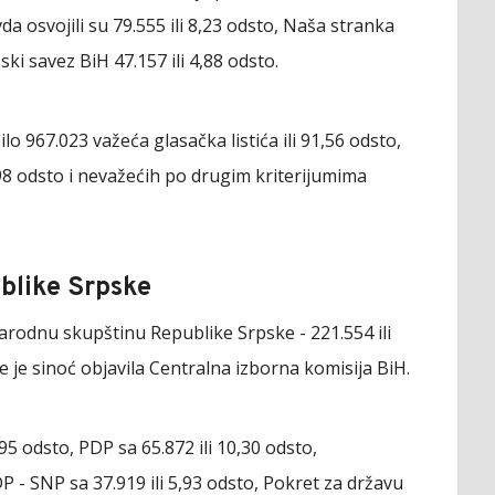
vda osvojili su 79.555 ili 8,23 odsto, Naša stranka
ski savez BiH 47.157 ili 4,88 odsto.
ilo 967.023 važeća glasačka listića ili 91,56 odsto,
4,98 odsto i nevažećih po drugim kriterijumima
blike Srpske
arodnu skupštinu Republike Srpske - 221.554 ili
je je sinoć objavila Centralna izborna komisija BiH.
,95 odsto, PDP sa 65.872 ili 10,30 odsto,
DP - SNP sa 37.919 ili 5,93 odsto, Pokret za državu