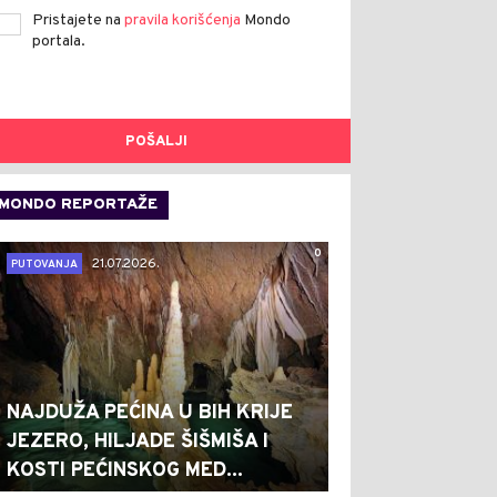
Pristajete na
pravila korišćenja
Mondo
portala.
POŠALJI
MONDO REPORTAŽE
0
21.07.2026.
PUTOVANJA
NAJDUŽA PEĆINA U BIH KRIJE
JEZERO, HILJADE ŠIŠMIŠA I
KOSTI PEĆINSKOG MED...