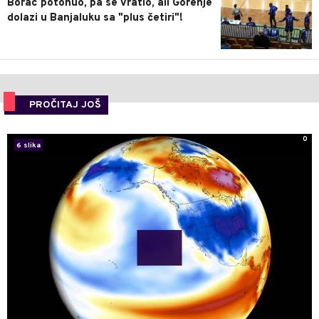
Borac potonuo, pa se vratio, ali Gorenje
dolazi u Banjaluku sa "plus četiri"!
PROČITAJ JOŠ
0
6 slika