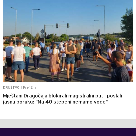
Pre 12 h
DRUŠTVO
|
Mještani Dragočaja blokirali magistralni put i poslali
jasnu poruku: "Na 40 stepeni nemamo vode"