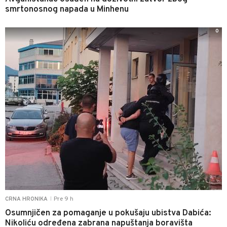
smrtonosnog napada u Minhenu
0
Pre 9 h
CRNA HRONIKA
|
Osumnjičen za pomaganje u pokušaju ubistva Dabića:
Nikoliću određena zabrana napuštanja boravišta