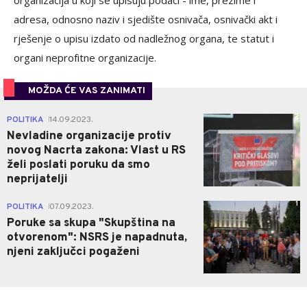
adresa, odnosno naziv i sjedište osnivača, osnivački akt i
rješenje o upisu izdato od nadležnog organa, te statut i
organi neprofitne organizacije.
MOŽDA ĆE VAS ZANIMATI
2
POLITIKA
14.09.2023.
|
Nevladine organizacije protiv
novog Nacrta zakona: Vlast u RS
želi poslati poruku da smo
neprijatelji
1
POLITIKA
07.09.2023.
|
Poruke sa skupa "Skupština na
otvorenom": NSRS je napadnuta,
njeni zaključci pogaženi