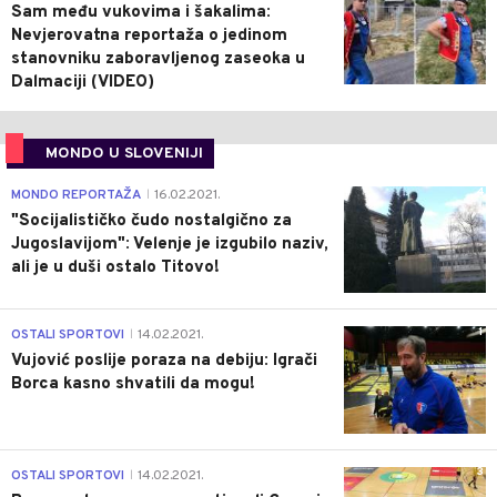
Sam među vukovima i šakalima:
Nevjerovatna reportaža o jedinom
stanovniku zaboravljenog zaseoka u
Dalmaciji (VIDEO)
MONDO U SLOVENIJI
4
MONDO REPORTAŽA
16.02.2021.
|
"Socijalističko čudo nostalgično za
Jugoslavijom": Velenje je izgubilo naziv,
ali je u duši ostalo Titovo!
1
OSTALI SPORTOVI
14.02.2021.
|
Vujović poslije poraza na debiju: Igrači
Borca kasno shvatili da mogu!
3
OSTALI SPORTOVI
14.02.2021.
|