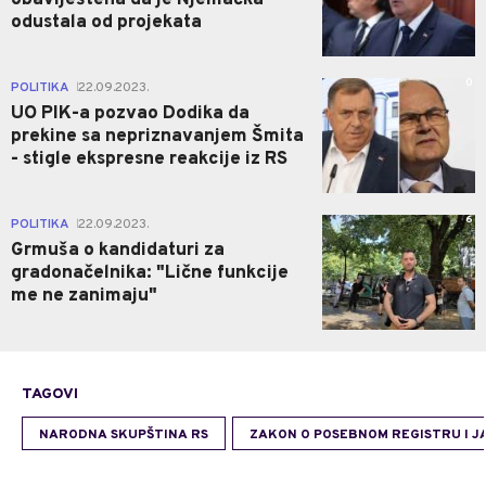
odustala od projekata
0
POLITIKA
22.09.2023.
|
UO PIK-a pozvao Dodika da
prekine sa nepriznavanjem Šmita
- stigle ekspresne reakcije iz RS
6
POLITIKA
22.09.2023.
|
Grmuša o kandidaturi za
gradonačelnika: "Lične funkcije
me ne zanimaju"
TAGOVI
NARODNA SKUPŠTINA RS
ZAKON O POSEBNOM REGISTRU I J