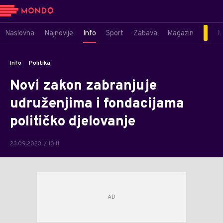
Naslovna
Najnovije
Info
Sport
Zabava
Magazin
M
Info
Politika
Novi zakon zabranjuje
udruženjima i fondacijama
političko djelovanje
23.09.2023. / 10:11