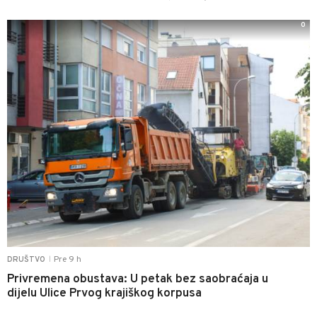
0
Pre 9 h
DRUŠTVO
|
Privremena obustava: U petak bez saobraćaja u
dijelu Ulice Prvog krajiškog korpusa