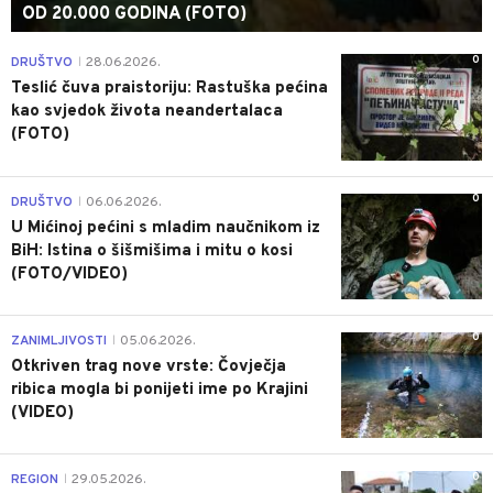
OD 20.000 GODINA (FOTO)
0
DRUŠTVO
28.06.2026.
|
Teslić čuva praistoriju: Rastuška pećina
kao svjedok života neandertalaca
(FOTO)
0
DRUŠTVO
06.06.2026.
|
U Mićinoj pećini s mladim naučnikom iz
BiH: Istina o šišmišima i mitu o kosi
(FOTO/VIDEO)
0
ZANIMLJIVOSTI
05.06.2026.
|
Otkriven trag nove vrste: Čovječja
ribica mogla bi ponijeti ime po Krajini
(VIDEO)
0
REGION
29.05.2026.
|