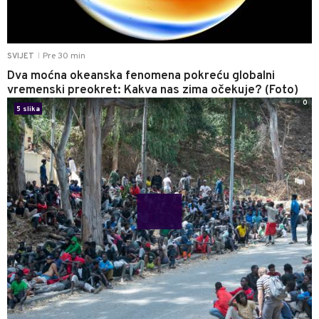
Pre 30 min
SVIJET
|
Dva moćna okeanska fenomena pokreću globalni
vremenski preokret: Kakva nas zima očekuje? (Foto)
0
5 slika