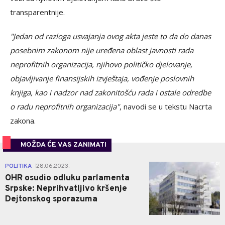
transparentnije.
"Jedan od razloga usvajanja ovog akta jeste to da do danas
posebnim zakonom nije uređena oblast javnosti rada
neprofitnih organizacija, njihovo političko djelovanje,
objavljivanje finansijskih izvještaja, vođenje poslovnih
knjiga, kao i nadzor nad zakonitošću rada i ostale odredbe
o radu neprofitnih organizacija"
, navodi se u tekstu Nacrta
zakona.
MOŽDA ĆE VAS ZANIMATI
0
POLITIKA
28.06.2023.
|
OHR osudio odluku parlamenta
Srpske: Neprihvatljivo kršenje
Dejtonskog sporazuma