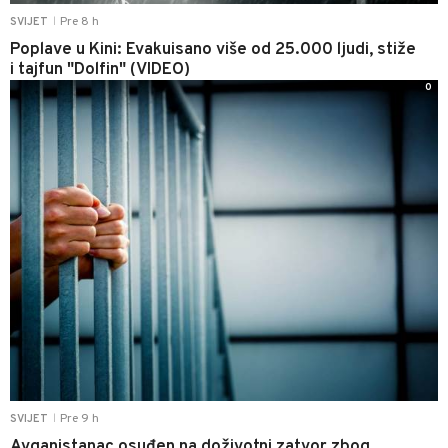
Pre 8 h
SVIJET
|
Poplave u Kini: Evakuisano više od 25.000 ljudi, stiže
i tajfun "Dolfin" (VIDEO)
0
Pre 9 h
SVIJET
|
Avganistanac osuđen na doživotni zatvor zbog