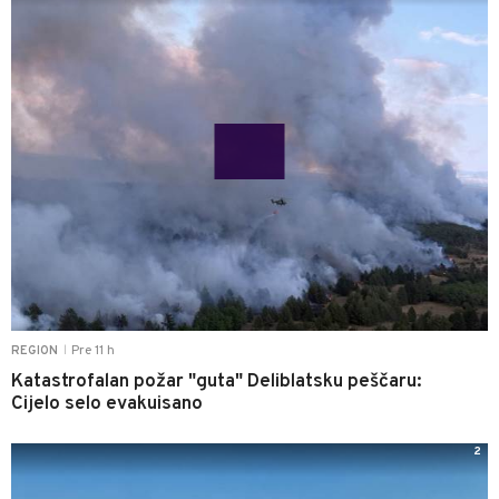
Pre 11 h
REGION
|
Katastrofalan požar "guta" Deliblatsku peščaru:
Cijelo selo evakuisano
2