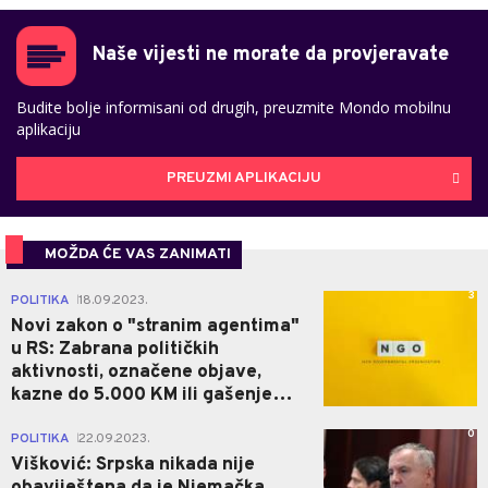
Naše vijesti ne morate da provjeravate
Budite bolje informisani od drugih, preuzmite Mondo mobilnu
aplikaciju
PREUZMI APLIKACIJU
MOŽDA ĆE VAS ZANIMATI
3
POLITIKA
18.09.2023.
|
Novi zakon o "stranim agentima"
u RS: Zabrana političkih
aktivnosti, označene objave,
kazne do 5.000 KM ili gašenje…
0
POLITIKA
22.09.2023.
|
Višković: Srpska nikada nije
obaviještena da je Njemačka