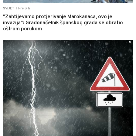
Pre 8 h
SVIJET
|
"Zahtijevamo protjerivanje Marokanaca, ovo je
invazija": Gradonačelnik španskog grada se obratio
oštrom porukom
0