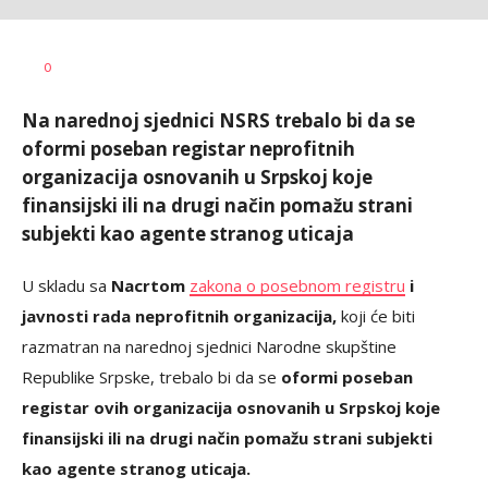
Vesna
AUTOR
0
Kerkez
Na narednoj sjednici NSRS trebalo bi da se
oformi poseban registar neprofitnih
organizacija osnovanih u Srpskoj koje
finansijski ili na drugi način pomažu strani
subjekti kao agente stranog uticaja
U skladu sa
Nacrtom
zakona o posebnom registru
i
javnosti rada neprofitnih organizacija,
koji će biti
razmatran na narednoj sjednici Narodne skupštine
Republike Srpske, trebalo bi da se
oformi poseban
registar ovih organizacija osnovanih u Srpskoj koje
finansijski ili na drugi način pomažu strani subjekti
kao agente stranog uticaja.