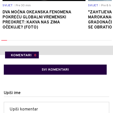
SVIJET
Pre 30 min
SVIJET
Pre 8 h
|
|
DVA MOĆNA OKEANSKA FENOMENA
"ZAHTIJEVA
POKREĆU GLOBALNI VREMENSKI
MAROKANACA
PREOKRET: KAKVA NAS ZIMA
GRADONAČE
OČEKUJE? (FOTO)
SE OBRATI
KOMENTARI
0
SVI KOMENTARI
Upiši ime