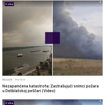
0
3 slika
Pre 10 h
REGION
|
Nezapamćena katastrofa: Zastrašujući snimci požara
u Deliblatskoj peščari (Video)
0
3 slika