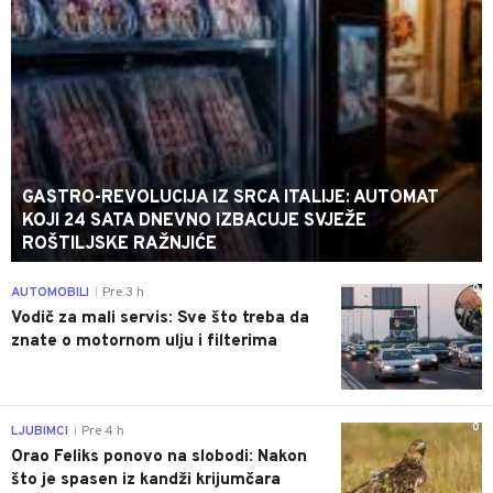
GASTRO-REVOLUCIJA IZ SRCA ITALIJE: AUTOMAT
KOJI 24 SATA DNEVNO IZBACUJE SVJEŽE
ROŠTILJSKE RAŽNJIĆE
0
AUTOMOBILI
Pre 3 h
|
Vodič za mali servis: Sve što treba da
znate o motornom ulju i filterima
0
LJUBIMCI
Pre 4 h
|
Orao Feliks ponovo na slobodi: Nakon
što je spasen iz kandži krijumčara