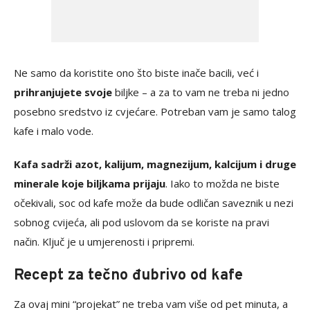
Ne samo da koristite ono što biste inače bacili, već i
prihranjujete svoje
biljke – a za to vam ne treba ni jedno
posebno sredstvo iz cvjećare. Potreban vam je samo talog
kafe i malo vode.
Kafa sadrži azot, kalijum, magnezijum, kalcijum i druge
minerale koje biljkama prijaju
. Iako to možda ne biste
očekivali, soc od kafe može da bude odličan saveznik u nezi
sobnog cvijeća, ali pod uslovom da se koriste na pravi
način. Ključ je u umjerenosti i pripremi.
Recept za tečno đubrivo od kafe
Za ovaj mini “projekat” ne treba vam više od pet minuta, a