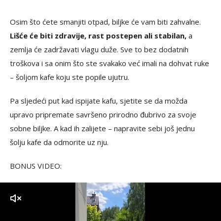
Osim što ćete smanjiti otpad, biljke će vam biti zahvalne.
Lišće će biti zdravije, rast postepen ali stabilan,
a
zemlja će zadržavati vlagu duže. Sve to bez dodatnih
troškova i sa onim što ste svakako već imali na dohvat ruke
– šoljom kafe koju ste popile ujutru.
Pa sljedeći put kad ispijate kafu, sjetite se da možda
upravo pripremate savršeno prirodno đubrivo za svoje
sobne biljke. A kad ih zalijete – napravite sebi još jednu
šolju kafe da odmorite uz nju.
BONUS VIDEO:
zvuk