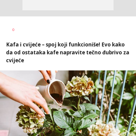
Jasmina
AUTOR
0
Glišić
Kafa i cvijeće – spoj koji funkcioniše! Evo kako
da od ostataka kafe napravite tečno đubrivo za
cvijeće