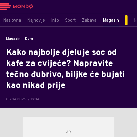
Naslovna
Najnovije
Info
Sport
Zabava
Magazin
M
Magazin
Dom
Kako najbolje djeluje soc od
kafe za cvijeće? Napravite
tečno đubrivo, biljke će bujati
kao nikad prije
08.04.2025. / 19:34