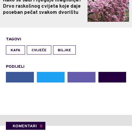
Kako se sadi i njeguje magnolija?
Drvo raskošnog cvijeta koje daje
poseban pečat svakom dvorištu
TAGOVI
KAFA
CVIJEĆE
BILJKE
PODIJELI
KOMENTARI
0