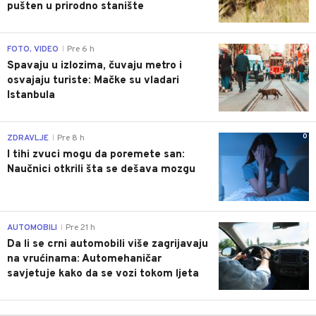
pušten u prirodno stanište
0
FOTO, VIDEO
Pre 6 h
|
Spavaju u izlozima, čuvaju metro i
osvajaju turiste: Mačke su vladari
Istanbula
0
ZDRAVLJE
Pre 8 h
|
I tihi zvuci mogu da poremete san:
Naučnici otkrili šta se dešava mozgu
0
AUTOMOBILI
Pre 21 h
|
Da li se crni automobili više zagrijavaju
na vrućinama: Automehaničar
savjetuje kako da se vozi tokom ljeta