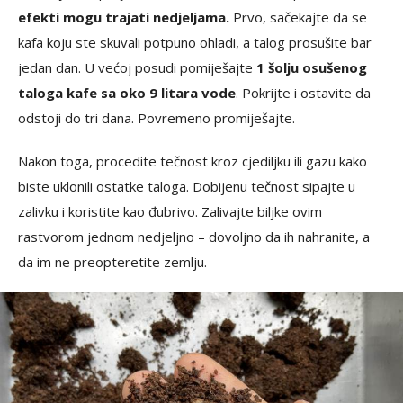
efekti mogu trajati nedjeljama.
Prvo, sačekajte da se
kafa koju ste skuvali potpuno ohladi, a talog prosušite bar
jedan dan. U većoj posudi pomiješajte
1 šolju osušenog
taloga kafe sa oko 9 litara vode
. Pokrijte i ostavite da
odstoji do tri dana. Povremeno promiješajte.
Nakon toga, procedite tečnost kroz cjediljku ili gazu kako
biste uklonili ostatke taloga. Dobijenu tečnost sipajte u
zalivku i koristite kao đubrivo. Zalivajte biljke ovim
rastvorom jednom nedjeljno – dovoljno da ih nahranite, a
da im ne preopteretite zemlju.