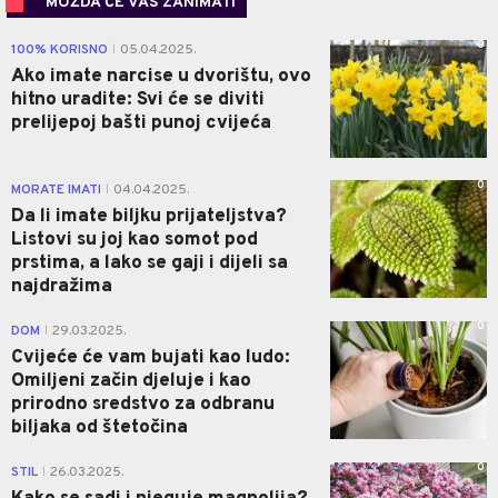
MOŽDA ĆE VAS ZANIMATI
0
100% KORISNO
05.04.2025.
|
Ako imate narcise u dvorištu, ovo
hitno uradite: Svi će se diviti
prelijepoj bašti punoj cvijeća
0
MORATE IMATI
04.04.2025.
|
Da li imate biljku prijateljstva?
Listovi su joj kao somot pod
prstima, a lako se gaji i dijeli sa
najdražima
0
DOM
29.03.2025.
|
Cvijeće će vam bujati kao ludo:
Omiljeni začin djeluje i kao
prirodno sredstvo za odbranu
biljaka od štetočina
0
STIL
26.03.2025.
|